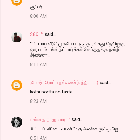
சூப்பர்
8:00 AM
Ŝ₤Ω..™
said…
“மிட்டாய் வீடு” முன்பே பார்த்தது ரசித்து நெகிழ்ந்த
ஒரு படம்.. மீண்டும் பார்க்கச் செய்ததுக்கு நன்றி
அண்ணா..
8:11 AM
ரமேஷ்- ரொம்ப நல்லவன்(சத்தியமா)
said…
kothuportta no taste
8:23 AM
என்னது நானு யாரா?
said…
மிட்டாய் வீட்டை காண்பித்த அண்ணனுக்கு ஜெ...
8:51 AM