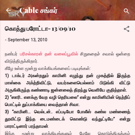
Skip to main content
Cable சங்கர்
கொத்து பரோட்டா- 13/09/10
-
September 13, 2010
நண்பர்
பரிசல்காரன் தன் வலைப்பூவில்
சிறுகதைச் சவால் ஒன்றை
விடுத்திருக்கிறார்.
கீழே உள்ள மூன்று வாக்கியங்களைப் படியுங்கள்:
1) டாக்டர் அகன்றதும் காமினி எழுந்து தன் முகத்தில் இருந்த
மாஸ்கை அக்ற்றிவிட்டு, வயர்களையெல்லாம் பிடுங்கி விட்டு
அருகிலிருந்த கண்ணாடி ஜன்னலைத் திறந்து வெளியே குதித்தாள்.
2) “ஸாரி.. எனக்கு வேற வழி தெரியலை” என்று காமினியின் நெற்றிப்
பொட்டில் துப்பாக்கியை வைத்தான் சிவா.
3) “காமினி... வெல்டன்.. எப்படியோ போலீஸ் கண்ல மண்ணைத்
தூவிட்டு இந்த டைமண்டைக் கொண்டு வந்துட்டியே” என்று
பாராட்டினார் பரந்தாமன்
.
இந்த மூன்று வாக்கியங்களும் மேலே கொடுத்திருக்கும்