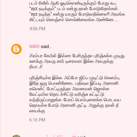
படம் ரிலீஸ் ஆகி ஓடிகொண்டிருக்கும் போது கூட
"xyz நடிக்கும்" படம் என்று தான் போடுகிறார்கள்.
"xyz நடித்த" என்று யாரும் போடுவதில்லை!! அவங்க
கிட்டயும் கொஞ்சம் சொல்லிவைங்க அண்ணே......
4:06 PM
NARI
said…
//ஏம்பா கேபிள் இவ்ளா பேசிருந்தா புரிஞ்சுக்க முடிது.
உனக்கு அவரு கார் டிரைவரா இல்ல அவருக்கு
நீயா..//
புரிஞ்சிடிச்சு இல்ல. அப்போ ஜிப்ப மூடிட்டு கெளம்பு.
இதே ஒரு பொண்ணோட பதிவுல இப்படி அனானி
கமென்ட் போட்டிருந்தா அவனவன் ஜொள்ள
வேட்டியில தொடச்சிட்டு வரிஞ்சு கட்டிட்டு
வந்திருப்பானுங்க. போய் பொம்புளைங்க பொடவய
தொவச்சு போடு அனானி குட்டி. அதுக்கு தான் நீ
லாயக்கு.
6:16 PM