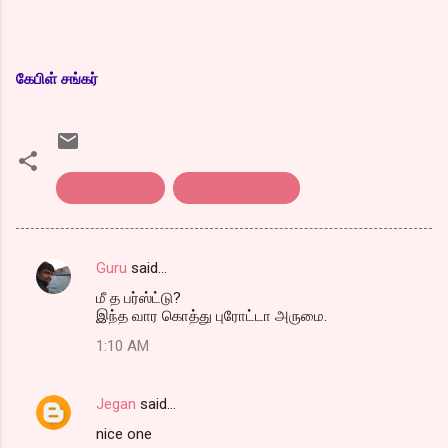
கேபிள் சங்கர்
Kothu parotta
கொத்து பரோட்டா
Guru
said…
C
மீ த பர்ஸ்ட்டு?
o
இந்த வார கொத்து புரோட்டா அருமை.
m
1:10 AM
m
e
Jegan
said…
n
nice one
t