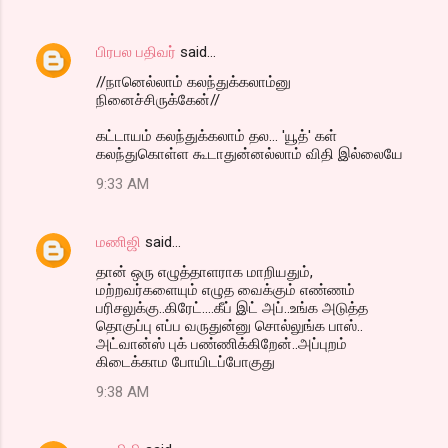
பிரபல பதிவர்
said…
//நானெல்லாம் கலந்துக்கலாம்னு
நினைச்சிருக்கேன்//
கட்டாயம் கலந்துக்கலாம் தல... 'யூத்' கள்
கலந்துகொள்ள கூடாதுன்னல்லாம் விதி இல்லையே
9:33 AM
மணிஜி
said…
தான் ஒரு எழுத்தாளராக மாறியதும்,
மற்றவர்களையும் எழுத வைக்கும் எண்ணம்
பரிசலுக்கு..கிரேட்....கீப் இட் அப்..உங்க அடுத்த
தொகுப்பு எப்ப வருதுன்னு சொல்லுங்க பாஸ்..
அட்வான்ஸ் புக் பண்ணிக்கிறேன்..அப்புறம்
கிடைக்காம போயிடப்போகுது
9:38 AM