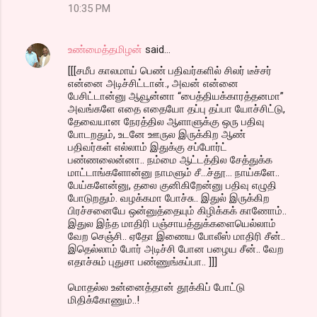
10:35 PM
உண்மைத்தமிழன்
said…
[[[சமீப காலமாய் பெண் பதிவர்களில் சிலர் டீச்சர்
என்னை அடிச்சிட்டான்., அவன் என்னை
பேசிட்டான்னு ஆவூன்னா “பைத்தியக்காரத்தனமா”
அவங்களே எதை எதையோ தப்பு தப்பா யோச்சிட்டு,
தேவையான நேரத்தில ஆளாளுக்கு ஒரு பதிவு
போடறதும், உடனே ஊருல இருக்கிற ஆண்
பதிவர்கள் எல்லாம் இதுக்கு சப்போர்ட்
பண்ணலைன்னா.. நம்மை ஆட்டத்தில சேத்துக்க
மாட்டாங்களோன்னு நாமளும் சீ…ச்தூ… நாய்களே..
பேய்களேன்னு, தலை குனிகிறேன்னு பதிவு எழுதி
போடுறதும். வழக்கமா போச்சு.. இதுல் இருக்கிற
பிரச்சனையே ஒன்னுத்தையும் கிழிக்கக் காணோம்..
இதுல இந்த மாதிரி பஞ்சாயத்துக்களையெல்லாம்
வேற செஞ்சி.. ஏதோ இணைய போலீஸ் மாதிரி சீன்..
இதெல்லாம் போர் அடிச்சி போன பழைய சீன்.. வேற
எதாச்சும் புதுசா பண்ணுங்கப்பா.. ]]]
மொதல்ல உன்னைத்தான் தூக்கிப் போட்டு
மிதிக்கோணும்..!