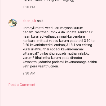
1:20 PM
deen_uk
said…
unmayil mittai veedu arumayana kurum
padam..rasitthen...thnx 4 da update sankar sir...
naan kurai solvathaaga ninaikka vendam
nanbare...mittaai veedu kurum padatthil 3.10 to
3.20 kavanittheerkal endraal,3.18-l oru editing
kurai ullathu..ithai eppadi kavanikkaamal
vittaargal? pinbu ithu eppadi muthal nilaikku
varum? ithai intha kurum pada director
kavanitthu,aduttha padathil kavanamaaga seithu
vetri pera vaaltthugiren..
9:30 AM
Post a Comment