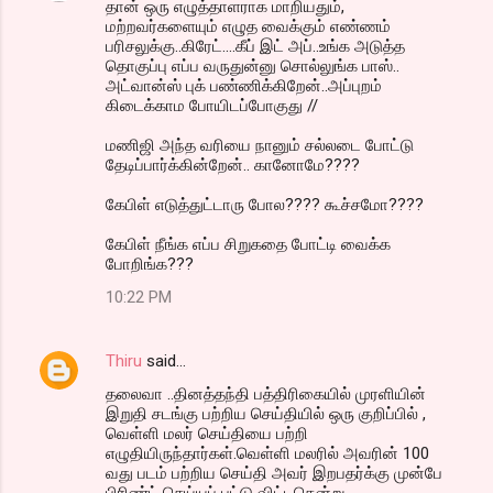
தான் ஒரு எழுத்தாளராக மாறியதும்,
மற்றவர்களையும் எழுத வைக்கும் எண்ணம்
பரிசலுக்கு..கிரேட்....கீப் இட் அப்..உங்க அடுத்த
தொகுப்பு எப்ப வருதுன்னு சொல்லுங்க பாஸ்..
அட்வான்ஸ் புக் பண்ணிக்கிறேன்..அப்புறம்
கிடைக்காம போயிடப்போகுது //
மணிஜி அந்த வரியை நானும் சல்லடை போட்டு
தேடிப்பார்க்கின்றேன்.. கானோமே????
கேபிள் எடுத்துட்டாரு போல???? கூச்சமோ????
கேபிள் நீங்க எப்ப சிறுகதை போட்டி வைக்க
போறிங்க???
10:22 PM
Thiru
said…
தலைவா ..தினத்தந்தி பத்திரிகையில் முரளியின்
இறுதி சடங்கு பற்றிய செய்தியில் ஒரு குறிப்பில் ,
வெள்ளி மலர் செய்தியை பற்றி
எழுதியிருந்தார்கள்.வெள்ளி மலரில் அவரின் 100
வது படம் பற்றிய செய்தி அவர் இறபதர்க்கு முன்பே
பிரிண்ட் செய்யப் பட்டு விட்டதென்று