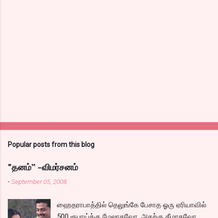
Popular posts from this blog
"தனம்” -விமர்சனம்
-
September 05, 2008
ஹைதராபாத்தில் தெலுங்கே பேசாத ஓரு ஏரியாவில்
500 ரூபாய்க்கு மேலாகவோ, அதற்கு கீழாகவோ,