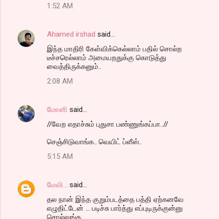
1:52 AM
Ahamed irshad
said…
இந்த மாதிரி கேள்விக்கெல்லாம் பதில் சொல்ற
டீச்சரெல்லாம் அமையறதுக்கு கொடுத்து
வைத்திருக்கனும்..
2:08 AM
மோனி
said…
//வேற எதாச்சும் புதுசா பண்ணுங்கப்பா..//
செஞ்சிடுவாங்க.. வெயிட் ப்ளீஸ்..
5:15 AM
மேவி...
said…
தல நான் இந்த குறும்படத்தை பத்தி ஏற்கனவே
எழுதிட்டேன் ... படிச்சு பார்த்து எப்புடிருக்குன்னு
சொல்லுங்க