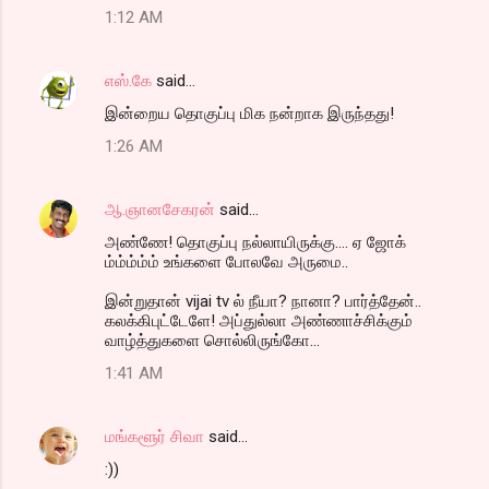
1:12 AM
s
எஸ்.கே
said…
இன்றைய தொகுப்பு மிக நன்றாக இருந்தது!
1:26 AM
ஆ.ஞானசேகரன்
said…
அண்ணே! தொகுப்பு நல்லாயிருக்கு.... ஏ ஜோக்
ம்ம்ம்ம்ம் உங்களை போலவே அருமை..
இன்றுதான் vijai tv ல் நீயா? நானா? பார்த்தேன்..
கலக்கிபுட்டேளே! அப்துல்லா அண்ணாச்சிக்கும்
வாழ்த்துகளை சொல்லிருங்கோ...
1:41 AM
மங்களூர் சிவா
said…
:))