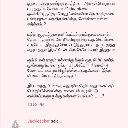
குழுமம்ன்னு ஒண்ணு நடத்தினா அதைப் பொறுப்பா
பார்த்துக்க வேணாம்..!? பிரச்சினை
ஓடிக்கிட்டிருக்கும்போது "என்னமோ அடிச்சுக்குங்க..
பங்ஷனுக்கு வந்திருங்க"ன்னு சொன்னா என்ன
அர்த்தம்..?
மத்த குழுமத்துல தனிப்பட்டத் தாக்குதல்களைத்
தொடர்ந்தால் உடனே நீக்கிரணும்னு ஒரு கொள்கை
முடிவோட இருந்து செயல்படுத்துறாங்க. நான் மூணு
குழுமத்துல இருக்கேன். அங்கேயெல்லாம் இதுதான்..
கும்மி என்றாலும் எல்லாத்துக்கும் ஒரு லிமிட் உண்டு.
முன்னாடியே பொறுப்பா மாடரேட்டரா நீ ரெண்டு
பேரையும் கண்டிச்சிருந்தீன்னா ஒருவேளை இந்த
விவகாரமே வந்திருக்காது..!
இப்ப வந்து "எனக்கு எதுவுமே தெரியாது. எனக்குப்
பொறுப்பில்லை"ன்னு கையைக் கழுவிட்டு
எஸ்கேப்பாகுறதுக்கு உன்னையெல்லாம்..........?
10:53 PM
Jackiesekar
said…