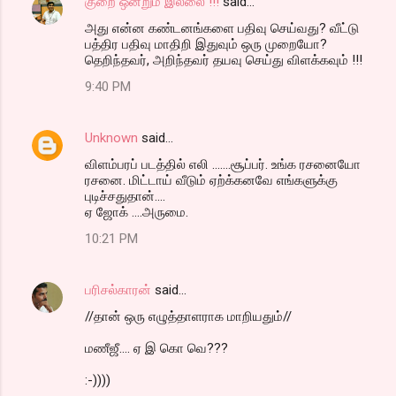
குறை ஒன்றும் இல்லை !!!
said…
அது என்ன கண்டனங்களை பதிவு செய்வது? வீட்டு
பத்திர பதிவு மாதிறி இதுவும் ஒரு முறையோ?
தெறிந்தவர், அறிந்தவர் தயவு செய்து விளக்கவும் !!!
9:40 PM
Unknown
said…
விளம்பரப் படத்தில் எலி .......சூப்பர். உங்க ரசனையோ
ரசனை. மிட்டாய் வீடும் ஏற்க்கனவே எங்களுக்கு
புடிச்சதுதான்....
ஏ ஜோக் ....அருமை.
10:21 PM
பரிசல்காரன்
said…
//தான் ஒரு எழுத்தாளராக மாறியதும்//
மணீஜீ.... ஏ இ கொ வெ???
:-))))