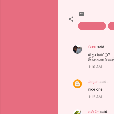
Kothu parotta
க
Guru
said…
C
மீ த பர்ஸ்ட்டு?
o
இந்த வார கொத்
m
1:10 AM
m
e
Jegan
said…
n
nice one
t
1:12 AM
s
எஸ்.கே
said…