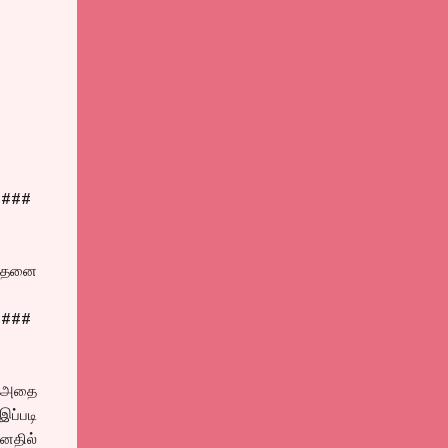
####
, அதனை
####
ு அதை
இப்படி
னதில்