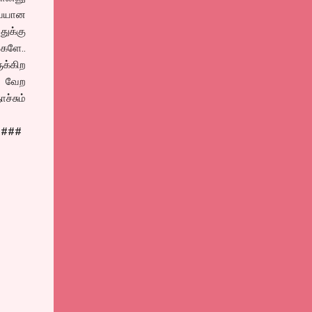
வையான
ுக்கு
்களே..
க்கிற
் வேற
ச்சும்
####