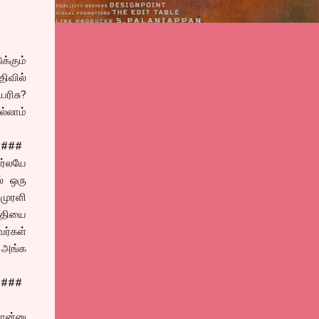
்கும்
ிவில்
பரிசு?
்லாம்
####
பர்லயே
ல் ஒரு
 முரளி
்தியை
வர்கள்
் அங்க
####
ான்னு