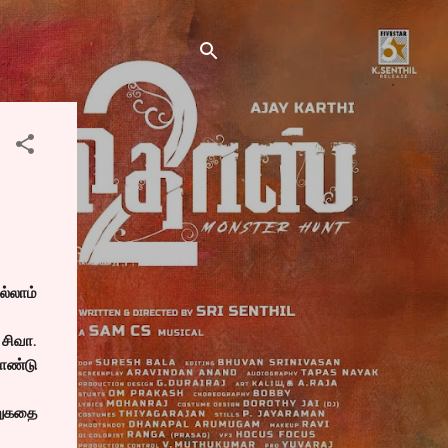
ல்லாம்
 சிவா.
ொண்டு
றுகதை