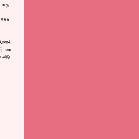
யாது..
####
 ஆனால்
ர் வர
 வீடு.