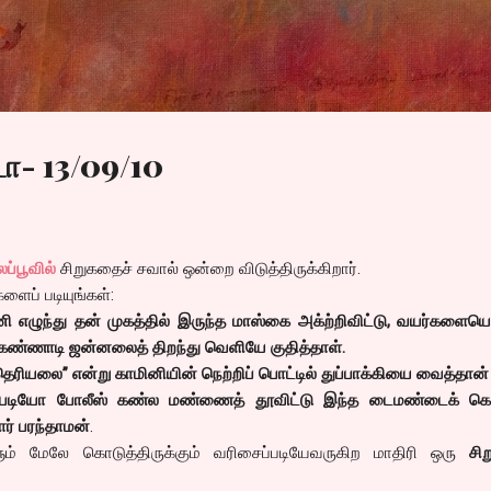
Skip to main content
ா- 13/09/10
ப்பூவில்
சிறுகதைச் சவால் ஒன்றை விடுத்திருக்கிறார்.
ளைப் படியுங்கள்:
னி எழுந்து தன் முகத்தில் இருந்த மாஸ்கை அக்ற்றிவிட்டு, வயர்களையெ
்த கண்ணாடி ஜன்னலைத் திறந்து வெளியே குதித்தாள்.
தெரியலை” என்று காமினியின் நெற்றிப் பொட்டில் துப்பாக்கியை வைத்தான்
. எப்படியோ போலீஸ் கண்ல மண்ணைத் தூவிட்டு இந்த டைமண்டைக் க
ார் பரந்தாமன்
.
ும் மேலே கொடுத்திருக்கும் வரிசைப்படியேவருகிற மாதிரி ஒரு
சி
: