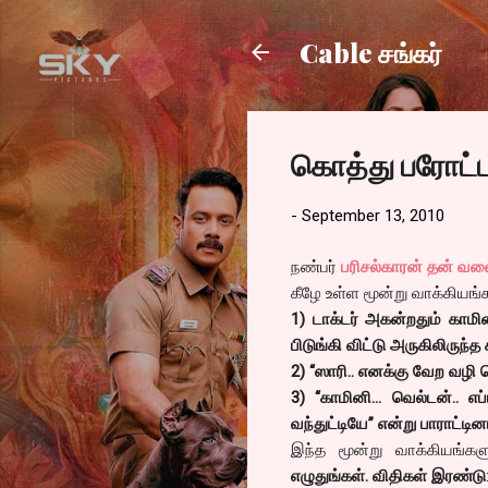
Cable சங்கர்
கொத்து பரோட்ட
-
September 13, 2010
நண்பர்
பரிசல்காரன் தன் வலை
கீழே உள்ள மூன்று வாக்கியங்க
1) டாக்டர் அகன்றதும் காமி
பிடுங்கி விட்டு அருகிலிருந
2) “ஸாரி.. எனக்கு வேற வழி 
3) “காமினி... வெல்டன்.
வந்துட்டியே” என்று பாராட்டின
இந்த மூன்று வாக்கியங்கள
எழுதுங்கள். விதிகள் இரண்டு