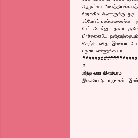
ஆவூன்னா “பைத்தியக்கார
நேரத்தில ஆளாளுக்கு ஒரு 
சப்போர்ட் பண்ணலைன்னா.. ந
பேய்களேன்னு, தலை குனிக
பிரச்சனையே ஒன்னுத்தையும
செஞ்சி.. ஏதோ இணைய போலீஸ்
புதுசா பண்ணுங்கப்பா..
##################
#
இந்த வார விளம்பரம்
இசையோடு பாருங்கள்.. இண்ட்