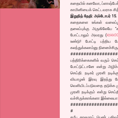
கதையில் கனவோ, ப்ளாஷ்பேக
காமினியைக் கெட்டவராக சித்
இறுதித் தேதி: அக்டோபர் 15.
கதைகளை உங்கள் வலைப்பூவ
தலைப்புக்கு அருகிலேயே “
போட்டாலும் அவரது (
kbkk0
உண்டு! போட்டி பற்றிய
கலந்துக்கலாம்னு நினைச்சிரு
##################
பத்திரிக்கைகளில் வரும் செய
போட்டுட்டானே என்று அழிச்சா
செய்தி. நடிகர் முரளி நடிக
வியாழன் இரவு இறந்து போ
வெளியிடப்படுவதை தடுக்க ம
முரளி நடிக்கும் என்று செய
வச்சிருக்காங்களா இல்லையா
##################
#
சமீப காலமாய் பெண் பதிவர்