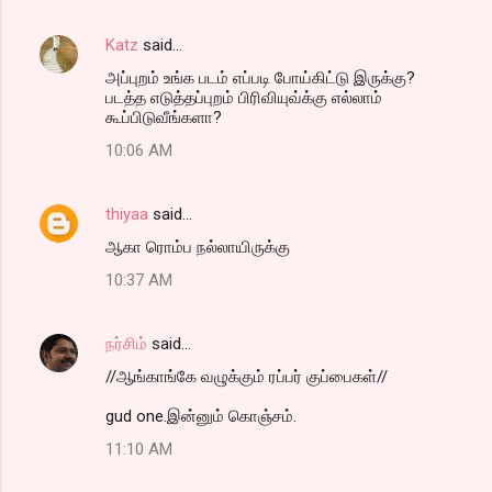
Katz
said…
அப்புறம் உங்க படம் எப்படி போய்கிட்டு இருக்கு?
படத்த எடுத்தப்புறம் பிரிவியுவ்க்கு எல்லாம்
கூப்பிடுவீங்களா?
10:06 AM
thiyaa
said…
ஆகா ரொம்ப நல்லாயிருக்கு
10:37 AM
நர்சிம்
said…
//ஆங்காங்கே வழுக்கும் ரப்பர் குப்பைகள்//
gud one.இன்னும் கொஞ்சம்.
11:10 AM