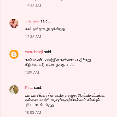
o
12:33 AM
m
m
ம.தி.சுதா
said…
e
கவி நன்றாக இருக்கிறது...
n
t
12:35 AM
s
vasu balaji
said…
காம்பவுண்ட் சுவற்றில கண்ணாடி பதிச்சது
கிழிச்சதா:)). நல்லாருக்கு பாஸ்.
1:09 AM
Katz
said…
வர வர நீங்க நல்ல கவிதை எழுத ஆரம்பிச்சுட்டிங்க.
என்னை மாதிரி ஆளுங்களுக்கெல்லாம் சீக்கிரம்
புரிய மாட்டேங்குது.
10:03 AM