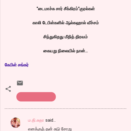
"டைமாச்சு சார் சீக்கிரம்"குரல்கள்
காலி டேபிள்களில் ஆல்கஹால் வீச்சம்
சிந்துகிறது மீதித் திரவம்
கையறு நிலையில் நான்...
கேபிள் சங்கர்
எண்டர் கவிதைகள்
ம.தி.சுதா
said…
C
எனக்குத் தன் சுடு சோறு