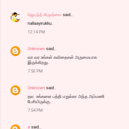
ஜெயந்த் கிருஷ்ணா
said…
nallaayirukku..
12:14 PM
Unknown
said…
வர வர உங்கள் கவிதைகள் அருமையாக
இருக்கிறது..
7:50 PM
Unknown
said…
தல.. உங்களை பத்தி மறுக்கா அந்த அம்மணி
பேசியிருக்கு..
7:54 PM
a
said…