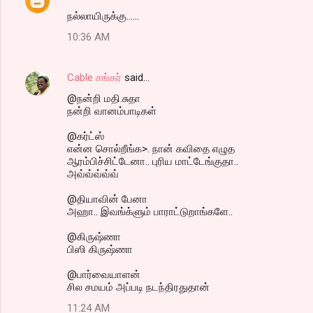
நல்லாயிருக்கு......
10:36 AM
Cable சங்கர்
said…
@நன்றி மதி.சுதா
நன்றி வானம்பாடிகள்
@கர்ட்ஸ்
என்ன சொல்றீங்க>. நான் கவிதை எழுத
ஆரம்பிச்சிட்டேனா.. புரிய மாட்டேங்குதா..
அவ்வ்வ்வ்வ்
@தியாவின் பேனா
அஹா.. இவங்க்ளும் பாராட்டுறாங்களே..
@கிருஷ்ணா
பிஸி கிருஷ்ணா
@பார்வையாளன்
சில சமயம் அப்படி நடந்திரதுதான்
11:24 AM