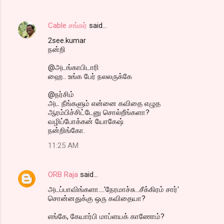
Cable சங்கர்
said…
2see.kumar
நன்றி
@அடங்காபிடாரி
ஹை.. உங்க பேர் நலலருக்கே
@நர்சிம்
அட நீங்களும் என்னை கவிதை எழுத
ஆரம்பிச்சிட்டேனு சொல்றீங்களா?
வழிப்போக்கன் யோகேஷ்
நன்றிங்கோ.
11:25 AM
ORB Raja
said…
அடப்பாவிங்களா....'நேரமாச்சு...சீக்கிரம் சார்'
சொன்னதுக்கு ஒரு கவிதையா?
எங்கே, கேயார்பி மாப்ளயக் காணோம்?