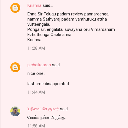
Krishna
said…
Enna Sir Telugu padam review pannareenga,
namma Sathyaraj padam vanthuruku attha
vutteengala.
Ponga sir, engalaku suvayana oru Vimarsanam
Ezhuthunga Cable anna
Krishna
11:28 AM
pichaikaaran
said…
nice one..
last time disappointed
11:44 AM
'பரிவை' சே.குமார்
said…
ரொம்ப நல்லாயிருக்கு.
11:58 AM