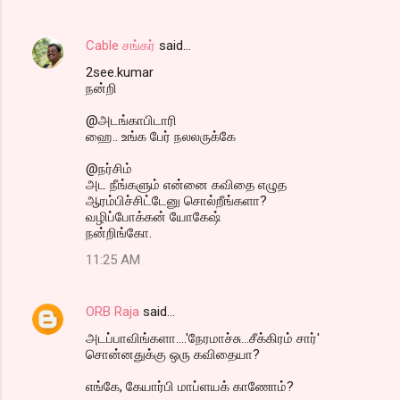
Cable சங்கர்
said…
2see.kumar
நன்றி
@அடங்காபிடாரி
ஹை.. உங்க பேர் நலலருக்கே
@நர்சிம்
அட நீங்களும் என்னை கவிதை எழுத
ஆரம்பிச்சிட்டேனு சொல்றீங்களா?
வழிப்போக்கன் யோகேஷ்
நன்றிங்கோ.
11:25 AM
ORB Raja
said…
அடப்பாவிங்களா....'நேரமாச்சு...சீக்கிரம் சார்'
சொன்னதுக்கு ஒரு கவிதையா?
எங்கே, கேயார்பி மாப்ளயக் காணோம்?