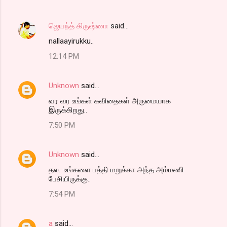
ஜெயந்த் கிருஷ்ணா
said…
nallaayirukku..
12:14 PM
Unknown
said…
வர வர உங்கள் கவிதைகள் அருமையாக
இருக்கிறது..
7:50 PM
Unknown
said…
தல.. உங்களை பத்தி மறுக்கா அந்த அம்மணி
பேசியிருக்கு..
7:54 PM
a
said…