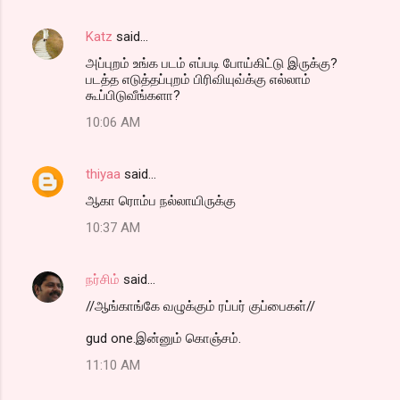
Katz
said…
அப்புறம் உங்க படம் எப்படி போய்கிட்டு இருக்கு?
படத்த எடுத்தப்புறம் பிரிவியுவ்க்கு எல்லாம்
கூப்பிடுவீங்களா?
10:06 AM
thiyaa
said…
ஆகா ரொம்ப நல்லாயிருக்கு
10:37 AM
நர்சிம்
said…
//ஆங்காங்கே வழுக்கும் ரப்பர் குப்பைகள்//
gud one.இன்னும் கொஞ்சம்.
11:10 AM