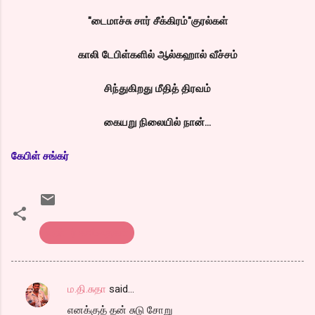
"டைமாச்சு சார் சீக்கிரம்"குரல்கள்
காலி டேபிள்களில் ஆல்கஹால் வீச்சம்
சிந்துகிறது மீதித் திரவம்
கையறு நிலையில் நான்...
கேபிள் சங்கர்
எண்டர் கவிதைகள்
ம.தி.சுதா
said…
C
எனக்குத் தன் சுடு சோறு