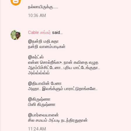
நல்லாயிருக்கு......
10:36 AM
Cable சங்கர்
said…
@நன்றி மதி.சுதா
நன்றி வானம்பாடிகள்
@கர்ட்ஸ்
என்ன சொல்றீங்க>. நான் கவிதை எழுத
ஆரம்பிச்சிட்டேனா.. புரிய மாட்டேங்குதா..
அவ்வ்வ்வ்வ்
@தியாவின் பேனா
அஹா.. இவங்க்ளும் பாராட்டுறாங்களே..
@கிருஷ்ணா
பிஸி கிருஷ்ணா
@பார்வையாளன்
சில சமயம் அப்படி நடந்திரதுதான்
11:24 AM