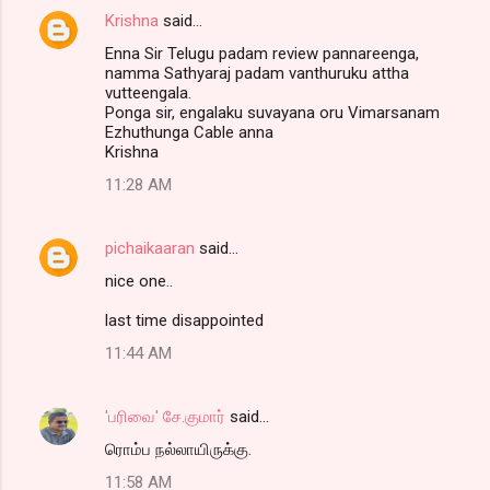
Krishna
said…
Enna Sir Telugu padam review pannareenga,
namma Sathyaraj padam vanthuruku attha
vutteengala.
Ponga sir, engalaku suvayana oru Vimarsanam
Ezhuthunga Cable anna
Krishna
11:28 AM
pichaikaaran
said…
nice one..
last time disappointed
11:44 AM
'பரிவை' சே.குமார்
said…
ரொம்ப நல்லாயிருக்கு.
11:58 AM