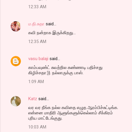
o
12:33 AM
m
m
ம.தி.சுதா
said…
e
கவி நன்றாக இருக்கிறது...
n
t
12:35 AM
s
vasu balaji
said…
காம்பவுண்ட் சுவற்றில கண்ணாடி பதிச்சது
கிழிச்சதா:)). நல்லாருக்கு பாஸ்.
1:09 AM
Katz
said…
வர வர நீங்க நல்ல கவிதை எழுத ஆரம்பிச்சுட்டிங்க.
என்னை மாதிரி ஆளுங்களுக்கெல்லாம் சீக்கிரம்
புரிய மாட்டேங்குது.
10:03 AM