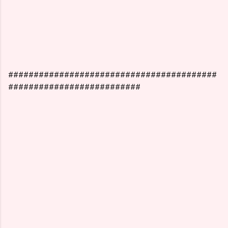
#########################################
##########################