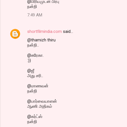
@பிரியமுடன் பிரபு
நன்றி
7:49 AM
shortfilmindia.com
said…
@thamizh thiru
நன்றி..
@சுரேகா.
:))
@ஜீ
அது சரி..
@மாணவன்
நன்றி
@பார்வையாளன்
ஆணி அதிகம்
@கர்ட்ஸ்
நன்றி