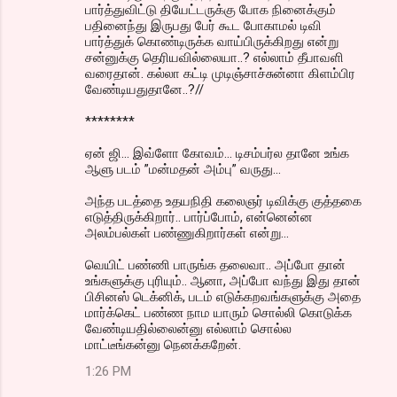
பார்த்துவிட்டு தியேட்டருக்கு போக நினைக்கும்
பதினைந்து இருபது பேர் கூட போகாமல் டிவி
பார்த்துக் கொண்டிருக்க வாய்பிருக்கிறது என்று
சன்னுக்கு தெரியவில்லையா..? எல்லாம் தீபாவளி
வரைதான். கல்லா கட்டி முடிஞ்சாச்சுன்னா கிளம்பிர
வேண்டியதுதானே..?//
********
ஏன் ஜி... இவ்ளோ கோவம்... டிசம்பர்ல தானே உங்க
ஆளு படம் ”மன்மதன் அம்பு” வருது...
அந்த படத்தை உதயநிதி கலைஞர் டிவிக்கு குத்தகை
எடுத்திருக்கிறார்.. பார்ப்போம், என்னென்ன
அலம்பல்கள் பண்ணுகிறார்கள் என்று...
வெயிட் பண்ணி பாருங்க தலைவா.. அப்போ தான்
உங்களுக்கு புரியும்.. ஆனா, அப்போ வந்து இது தான்
பிசினஸ் டெக்னிக், படம் எடுக்கறவங்களுக்கு அதை
மார்க்கெட் பண்ண நாம யாரும் சொல்லி கொடுக்க
வேண்டியதில்லைன்னு எல்லாம் சொல்ல
மாட்டீங்கன்னு நெனக்கறேன்.
1:26 PM