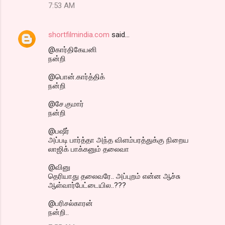
7:53 AM
shortfilmindia.com
said…
@கார்திகேயனி
நன்றி
@பொன்.கார்த்திக்
நன்றி
@சே.குமார்
நன்றி
@பஷீர்
அப்படி பார்த்தா அந்த விளம்பரத்துக்கு நிறைய
லாஜிக் பாக்கனும் தலைவா
@வினு
தெரியாது தலைவரே.. அப்புறம் என்ன ஆச்சு
ஆள்வார்பேட்டையில..???
@பரிசல்காரன்
நன்றி..