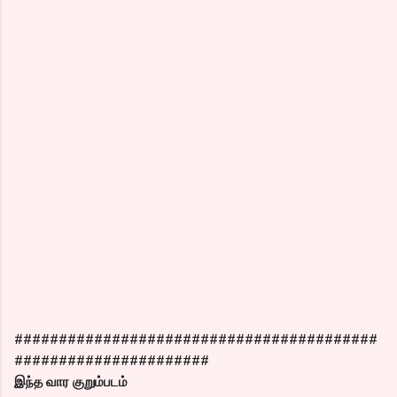
#########################################
######################
இந்த வார குறும்படம்