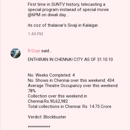
First time in SUNTV history, telecasting a
special program instaead of special movie
@6PM on diwali day...
its coz of thalaivar's Sivaji in Kalaigar..
1:44 PM
R.Gopi
said…
ENTHIRAN IN CHENNAI CITY AS OF 31.10.10
No. Weeks Completed: 4
No. Shows in Chennai over this weekend: 434
Average Theatre Occupancy over this weekend:
78%
Collection over this weekend in
Chennai:Rs.90,62,982
Total collections in Chennai: Rs. 14.75 Crore
Verdict: Blockbuster
***********