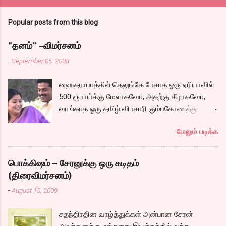
Popular posts from this blog
"தனம்” -விமர்சனம்
-
September 05, 2008
ஹைதராபாத்தில் தெலுங்கே பேசாத ஓரு ஏரியாவில்
500 ரூபாய்க்கு மேலாகவோ, அதற்கு கீழாகவோ,
வாங்காத ஓரு தமிழ் விபசாரி கும்பகோணத்து
அக்ரஹாரத்தின் வீட்டில் மருமகளாக
மேலும் படிக்க
வாழ்கைபடுகிறாள். அவளுடய வாழ்கை எப்படி
அமைந்தது? என்ற ஓரு நல்ல லைனை , சங்கீதா
தன்னுடய இடுப்பை சுழற்றி, சுழற்றி நடப்பதை போல்
பொக்கிஷம் – சேரனுக்கு ஒரு கடிதம்
சும்மா, சுத்தி, சுத்தி குழப்பி, நம்பமுடியாத
(திரைவிமர்சனம்)
திரைக்கதையால் சொதப்பி,சங்கீதாவை ஏதோ
-
August 15, 2009
ரஜினியை போல நினைத்து பில்டப் செய்வதும்,
அவரும் அதற்கு ஏற்றார் போல் ரஜினி பாஷா போல
சுதந்திரதின வாழ்த்துக்கள் அன்பான சேரன்
க்ளைமாக்ஸில் செய்வதும் கொஞ்சம் அல்ல