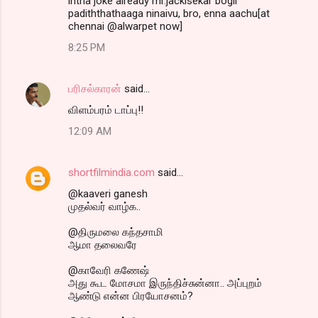
intha joke already mr.jackisekar bogil
padiththathaaga ninaivu, bro, enna aachu[at
chennai @alwarpet now]
8:25 PM
பரிசல்காரன்
said…
விளம்பரம் டாப்பு!!
12:09 AM
shortfilmindia.com
said…
@kaaveri ganesh
முதல்வர் வாழ்க..
@திருமலை கந்தசாமி
ஆமா தலைவரே
@காவேரி கணேஷ்
அது கூட மோசமா இருந்திச்சுன்னா.. அப்புறம்
ஆண்டு என்ன பிரயோசனம்?