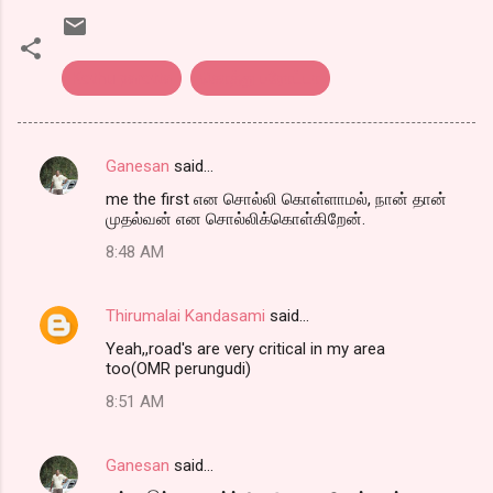
Kothu parotta
கொத்து பரோட்டா
Ganesan
said…
C
me the first என சொல்லி கொள்ளாமல், நான் தான்
o
முதல்வன் என சொல்லிக்கொள்கிறேன்.
m
8:48 AM
m
e
Thirumalai Kandasami
said…
n
Yeah,,road's are very critical in my area
t
too(OMR perungudi)
s
8:51 AM
Ganesan
said…