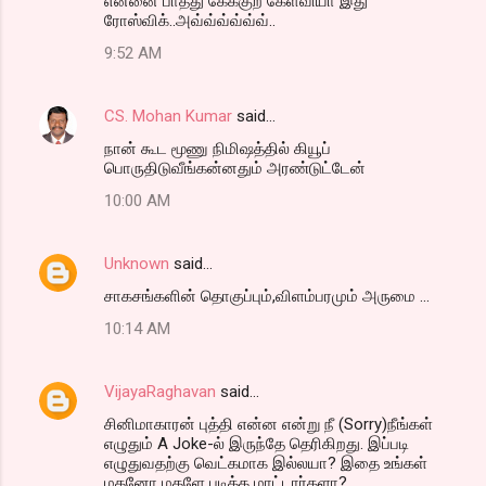
என்னை பாத்து கேக்குற கேள்வியா இது
ரோஸ்விக்..அவ்வ்வ்வ்வ்வ்..
9:52 AM
CS. Mohan Kumar
said…
நான் கூட மூணு நிமிஷத்தில் கியூப்
பொருதிடுவீங்கன்னதும் அரண்டுட்டேன்
10:00 AM
Unknown
said…
சாகசங்களின் தொகுப்பும்,விளம்பரமும் அருமை ...
10:14 AM
VijayaRaghavan
said…
சினிமாகாரன் புத்தி என்ன என்று நீ (Sorry)நீங்கள்
எழுதும் A Joke-ல் இருந்தே தெரிகிறது. இப்படி
எழுதுவதற்கு வெட்கமாக இல்லயா? இதை உங்கள்
மகனோ மகளே படிக்க மாட்டார்களா?