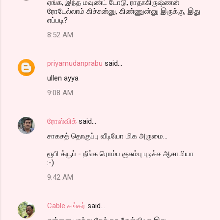
ஏங்க, இந்த மவுண்ட் டோடு, ராதாகிருஷ்ணன்
ரோடேல்லாம் கிச்சுன்னு, கிண்ணுன்னு இருக்கு, இது
எப்படி?
8:52 AM
priyamudanprabu
said…
ullen ayya
9:08 AM
ரோஸ்விக்
said…
சாகசத் தொகுப்பு வீடியோ மிக அருமை...
ரூபி க்யூப் - நீங்க ரொம்ப குசும்பு புடிச்ச ஆசாமியா
:-)
9:42 AM
Cable சங்கர்
said…