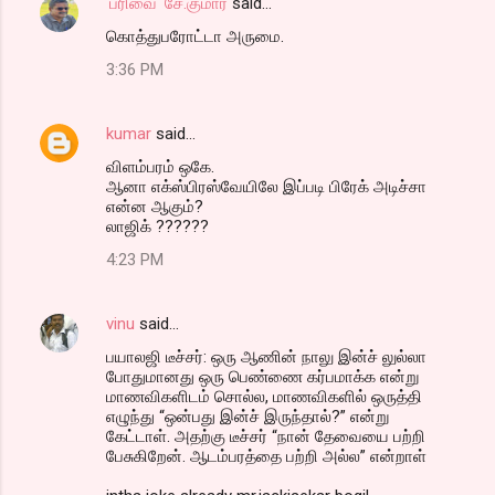
'பரிவை' சே.குமார்
said…
கொத்துபரோட்டா அருமை.
3:36 PM
kumar
said…
விளம்பரம் ஒகே.
ஆனா எக்ஸ்பிரஸ்வேயிலே இப்படி பிரேக் அடிச்சா
என்ன ஆகும்?
லாஜிக் ??????
4:23 PM
vinu
said…
பயாலஜி டீச்சர்: ஒரு ஆணின் நாலு இன்ச் லுல்லா
போதுமானது ஒரு பெண்ணை கர்பமாக்க என்று
மாணவிகளிடம் சொல்ல, மாணவிகளில் ஒருத்தி
எழுந்து “ஒன்பது இன்ச் இருந்தால்?” என்று
கேட்டாள். அதற்கு டீச்சர் “நான் தேவையை பற்றி
பேசுகிறேன். ஆடம்பரத்தை பற்றி அல்ல” என்றாள்