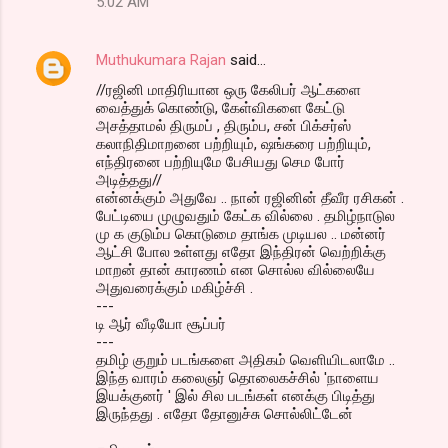
5:02 AM
Muthukumara Rajan
said…
//ரஜினி மாதிரியான ஒரு கேலிபர் ஆட்களை
வைத்துக் கொண்டு, கேள்விகளை கேட்டு
அசத்தாமல் திருமப் , திரும்ப, சன் பிக்சர்ஸ்
கலாநிதிமாறனை பற்றியும், ஷங்கரை பற்றியும்,
எந்திரனை பற்றியுமே பேசியது செம போர்
அடித்தது//
என்னக்கும் அதுவே .. நான் ரஜினின் தீவீர ரசிகன் .
பேட்டியை முழுவதும் கேட்க வில்லை . தமிழ்நாடுல
மு க குடும்ப கொடுமை தாங்க முடியல .. மன்னர்
ஆட்சி போல உள்ளது எதோ இந்திரன் வெற்றிக்கு
மாறன் தான் காரணம் என சொல்ல வில்லையே
அதுவரைக்கும் மகிழ்ச்சி .
---
டி ஆர் வீடியோ சூப்பர்
---
தமிழ் குறும் படங்களை அதிகம் வெளியிடலாமே ..
இந்த வாரம் கலைஞர் தொலைகச்சில் 'நாளைய
இயக்குனர் ' இல் சில படங்கள் எனக்கு பிடித்து
இருந்தது . எதோ தோனுச்சு சொல்லிட்டேன்