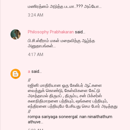
மணிரத்னம் அடுத்த படமா..??? அய்யோ...
3:24 AM
Philosophy Prabhakaran
said…
பி.சி.ஸ்ரீராம் மகள் மறைவிற்கு ஆழ்ந்த
அனுதாபங்கள்...
4:17 AM
a
said…
//
ரஜினி மாதிரியான ஒரு கேலிபர் ஆட்களை
வைத்துக் கொண்டு, கேள்விகளை கேட்டு
அசத்தாமல் திருமப் , திரும்ப, சன் பிக்சர்ஸ்
கலாநிதிமாறனை பற்றியும், ஷங்கரை பற்றியும்,
எந்திரனை பற்றியுமே பேசியது செம போர் அடித்தது
//
rompa sariyaga soneergal. nan ninaithathum
athuve...