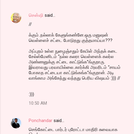
சென்ஷி
said…
//
க்கும்..நல்லாக் கேளுங்கண்னே.ஒரு மனுஷன்
வெள்ளைச் சட்டை போடுறது குத்தமாய்யா???
அப்புறம் உள்ள நுழைஞ்சதும் கேபிள் அந்தக் கடை
சேல்ஸ்மேனிடம் “நல்ல கலரா வெள்ளைக் கலர்ல
அண்ணனுக்கு சட்டை காட்டுங்க”ங்குறாரு.
இவராவது பரவாயில்லை..கார்க்கி அவரிடம் “சாயம்
போகாத சட்டையா காட்டுங்கங்க”ங்குறான். அடி
வாங்காம அங்கேந்து வந்தது பெரிய விஷயம் :))) //
:)))
10:50 AM
Ponchandar
said…
செங்கோட்டை பார்டர் புரோட்டா மாதிரி சுவையாக