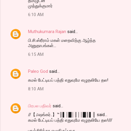
தமிழுடன்
முத்துக்குமார்
6:10 AM
Muthukumara Rajan
said…
பி.சி.ஸ்ரீராம் மகள் மறைவிற்கு ஆழ்ந்த
அனுதாபங்கள்...
6:15 AM
Paleo God
said…
கமல் பேட்டியப் பத்தி எதுவுமே எழுதலியே தல!
8:10 AM
பிரபல பதிவர்
said…
//【♫ஷங்கர்..】™║▌│█│║││█║▌║ said...
கமல் பேட்டியப் பத்தி எதுவுமே எழுதலியே தல!///
புரஞ்சிரிந்தா எழுதிருப்பாரு......