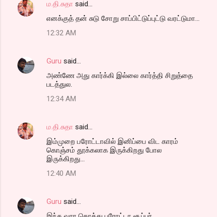
ம.தி.சுதா
said…
C
எனக்குத் தன் சுடு சோறு சாப்பிட்டுப்புட்டு வரட்டுமா...
o
12:32 AM
m
m
Guru
said…
e
அண்ணே அது கார்க்கி இல்லை கார்த்தி சிறுத்தை
n
படத்துல.
t
12:34 AM
s
ம.தி.சுதா
said…
இம்முறை பரோட்டாவில் இனிப்பை விட காரம்
கொஞ்சம் தூக்கலாக இருக்கிறது போல
இருக்கிறது...
12:40 AM
Guru
said…
இந்த வார கொத்து புரோட்டா சூப்பர்.