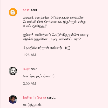
test
said…
//மணிரத்னத்தின் அடுத்த படம் கல்கியின்
பொன்னியின் செல்வனாக இருக்கும் என்று
பேசப்படுகிறது//
ஐயோ! மணிரத்னம் கெடுக்கிறதுன்னே sorry
எடுக்கிறதுன்னே முடிவு பண்ணிட்டாரா?
பிரகதீஸ்வரர்தான் காப்பாற்.. :((((
1:26 AM
க ரா
said…
கொத்து சூப்பர்ணா :)
2:55 AM
butterfly Surya
said…
வாழ்த்துகள்.