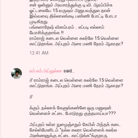
சன் ஒன்னும் அவசரத்துக்கு டி.வி. ஆரம்பிச்சு
ஓட்டலையே 15 வருஷம் அனுபவத்துல தான்
இவ்வளவு தில்லாலங்கடி பண்ணி போட்டி போடா
முடிகிறது.
பங்களாதேஷ் விளம்பரம் .. எப்படி எல்லாம்
யோசிக்குறாங்க !!
ராம்ராஜ் கடைல வெள்ளை கலர்லே 15 வெள்ளை
காட்டுறாங்க. அப்புறம் அரை மணி நேரம் ஆகாதா?
12:41 AM
எம்.எம்.அப்துல்லா
said…
// ராம்ராஜ் கடைல வெள்ளை கலர்லே 15 வெள்ளை
காட்டுறாங்க. அப்புறம் அரை மணி நேரம் ஆகாதா?
//
க்கும்..நல்லாக் கேளுங்கண்னே.ஒரு மனுஷன்
வெள்ளைச் சட்டை போடுறது குத்தமாய்யா???
அப்புறம் உள்ள நுழைஞ்சதும் கேபிள் அந்தக் கடை
சேல்ஸ்மேனிடம் “நல்ல கலரா வெள்ளைக் கலர்ல
அண்ணனுக்கு சட்டை காட்டுங்க”ங்குறாரு.