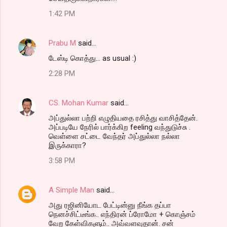
1:42 PM
Prabu M
said…
டேஸ்டி கொத்து... as usual :)
2:28 PM
CS. Mohan Kumar
said…
அப்துல்லா பற்றி எழுதியதை ரசித்து வாசித்தேன்.
அப்படியே நேரில் பார்க்கிற feeling வந்துடுச்சு .
வெள்ளை சட்டை வேந்தர் அப்துல்லா நல்லா
இருக்காரா?
3:58 PM
A Simple Man
said…
அது ரஜினியோட பேட்டின்னு நீங்க தப்பா
நெனச்சிட்டீங்க.. எந்திரன் ப்ரோமோ + கொஞ்சம்
வேற கேள்விகளும்.. அவ்வளவுதான். சன்