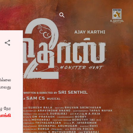
வில்லை
ியாவது
ழு நேர
வாங்கி