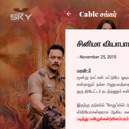
Cable சங்கர்
சினிமா வியாபார
-
November 25, 2010
பகுதி-2
மூன்று நாட்கள் மட்டுமே ஓட
என்றாலும் நல்ல அனுபவத்தை
ஒரு தியேட்டர் நடத்தணும் என
இதற்கு நடுவில் “சேது”வில் 
விநியோகஸ்தராக ஆகிய கதை சி
படித்து மகிழுங்கள்(விளம்பரம்