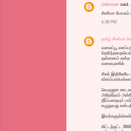
Unknown
said…
சினிமா மோகம் எ
6:38 PM
தமிழ் சினிமா ச
வலைப்பூ எனப்பட
தெரிந்ததையெல்ல
தள்ளலாம் என்ற 
வலையுலகில்.
சிலர் இதிலேயே 
விளம்பரமெல்லா
வெகுஜன ஊடகங்கள
அதேநேரம் அங்கே
தீர்ப்பதையும் ப
எழுதுவது என்பத
இவர்களுக்கென்ற
கிட்டத்தட்ட 30