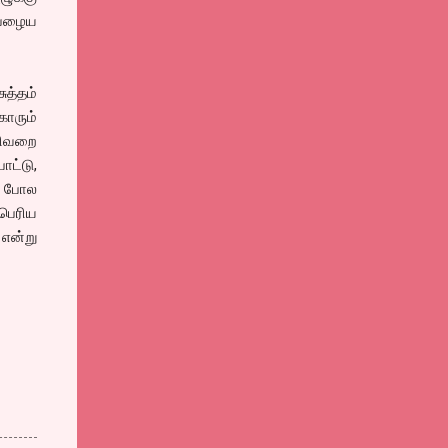
ை பழைய
ுத்தம்
காரும்
கழிவறை
ோட்டு,
ப் போல
 பெரிய
 என்று