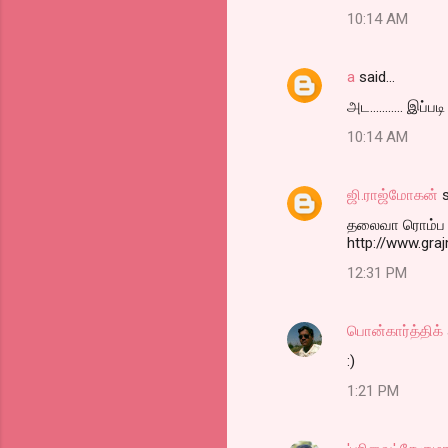
10:14 AM
a
said…
அட........... இப்படி
10:14 AM
ஜி.ராஜ்மோகன்
s
தலைவா ரொம்ப சுர
http://www.gra
12:31 PM
பொன்கார்த்திக்
:)
1:21 PM