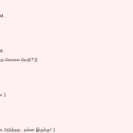
id…
id…
இந்த கொலை வெறி?:))
…
ல :)
்க அடுத்தத... நல்லா இருக்கு! :)