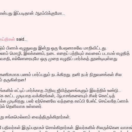
ன்பது இப்படிதான் ஆரம்பிக்குமோ...
ெய்திகள்
said…
ும் பிளாக் எழுதுவது இன்று ஒரு பேஷனாகவே மாறிவிட்டது.
ாம் மொழி, இலக்கணம், நடை எதைப் பற்றியும் கவலைப் படாமல் எழுதித்
வசதி, எல்லோரையுமே ஒரு முறை எழுதிப் பார்க்கத் தூண்டியுள்ளது
கணிசமாக பணம் பார்ப்பதும் நடக்கிறது. தனி நபர் நிறுவனங்கள் சில
ம் தருகின்றன!
ில் எட்டிப் பார்க்காத அறிவு ஜீவித்தனங்களும் இவற்றில் உண்டு...
 காட்ட முடியாத வக்கிரங்கள், ஆபாசங்களையும் சிலர் கொட்டித்
ார்க்க முடிகிறது. பலர் ஏற்கெனவே வந்ததை காப்பி பேஸ்ட் செய்வதே ப்ளாக்
ில் தெளிவாக உள்ளனர்.
ு சங்கமெல்லாம் வைத்திருக்கிறார்கள்.
00 பதிவர்கள் இருப்பதாகச் சொல்கிறார்கள். இவர்களில் சிலருக்கென வாசகர