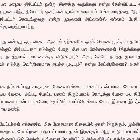
பல பழைய தியேட்டர் ஒன்று லீஸுக்கு வருகிறது என்று கேள்விப்பட.. 
ர் தான் அந்த தியேட்டர் ஓனர் என்பதால் உடனடியாய் பேச்சு வார்த்தை ஆரம்
 தியேட்டர் தொடங்குவது என்று முடிவாகி அட்வான்ஸ் எல்லாம் பேசி.
கு எடுத்தாயிற்று.
்ப்பது என்பது ஒரு வகை. ஆனால் ஏற்கனவே ஓடிக் கொண்டிருக்கும் திய
்கும் தியேட்டரை எடுக்கும் போது சில பல பிரச்சனைகள் இருக்கிறது
ே நடத்தாமல் வாடகைக்கு விடுகிறார்?. அவராலேயே நடத்த முடியா
் எடுத்து வெற்றிகரமாக நடத்த முடியும்? என்று கேட்கிறீர்களா? அதற
மாக நிர்வகிப்பது சாதாரண வேலையில்லை. மிகவும் கஷ்டமான வேலை.
டிய வேலை. அப்படி போட்ட பணம் திரும்பாமல் நொடித்து போன பல தியே
கல்யாண மண்டபமாகவோ, ஷாப்பிங் காம்ப்ளெக்ஸாகவோ, இல்லை இடத
றைய உண்டு.
தியேட்டர்கள் ஏற்கனவே மிக மோசமான நிலையில் தான் இருக்கும். முக்க
கழிவறைகள் போன்றவை படு மட்டமாய் தான் இருக்கும். அது மட்டுமில்லாமல
ங்கள் எனப்படும் செக்ஸ் படங்களை வெளியிட்டு அந்த தியேட்டருக்கே ஒரு அ