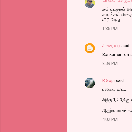
'பரிவை' சே.குமா
உண்மைதான் அண்ண
காலங்கள் லீசுக
விரிகிறது.
1:35 PM
சிவகுமார்
said…
Sankar sir romba
2:39 PM
R.Gopi
said…
பதிவை விட...
அந்த 1,2,3,4 ஐ 
அதற்கான உங்களின
4:02 PM