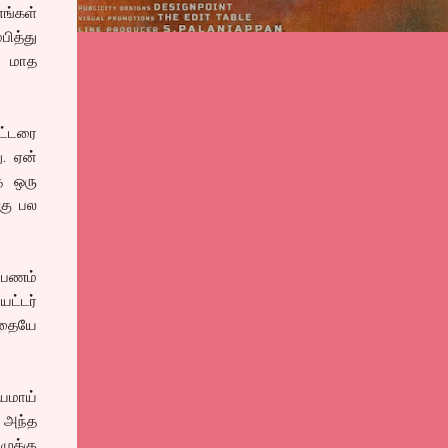
எங்கள்
பித்து
. மாத
ேட்டரை
. ஏன்
த ஒரு
்கு பல
 பணம்
ட்டர்
்தையே
ியமாய்
் அந்த
ழுக்கு