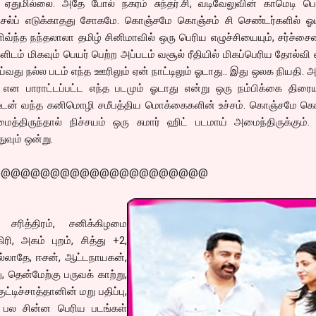
 ஏதுமில்லை. அதே போல் நகரம் சுந்தர்.சி, வடிவேலுவின் காமெடி பெ
ம் செல்ப் எடுக்காதது சோகமே. கொஞ்சமே கொஞ்சம் சி செண்டர்களில் ஓ
ளிவ்ந்த நந்தலாலா தமிழ் சினிமாவில் ஒரு பெரிய எழுச்சியையும், சர்ச்சை
களிடம் மிகவும் பெயர் பெற்ற அப்படம் வசூல் ரீதியில் மிகப்பெரிய தோல்வி
து நல்ல படம் எந்த ஊரிலும் ஏன் நாட்டிலும் ஓடாது.. இது ஒலக நியதி. அ
பாராட்டப்பட்ட எந்த படமும் ஓடாது என்று ஒரு நம்பிக்கை திரையு
 உடன் வந்த கனிமொழி சமீபத்திய மொக்கைகளின் உச்சம். கொஞ்சமே கொ
திருந்தால் நிச்சயம் ஒரு சுமார் ஹிட் படமாய் அமைந்திருக்கும்.
ுவும் ஒன்று.
@@@@@@@@@@@@@@@@@@@@@@
 சரித்திரம், சனிக்கிழமை
ி, அகம் புறம், சித்து +2,
ெல்லாதே, ஈசன், ஆட்டநாயகன்,
, தென்மேற்கு பருவக் காற்று,
ுட்டிச்சாத்தானின் மறு பதிப்பு,
 பல சின்ன பெரிய படங்கள்