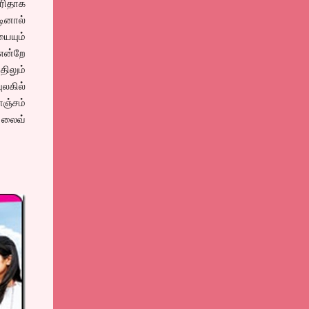
ரிதாக
டினால்
யையும்
 என்றே
திலும்
லகில்
ஞ்சம்
 லைவ்