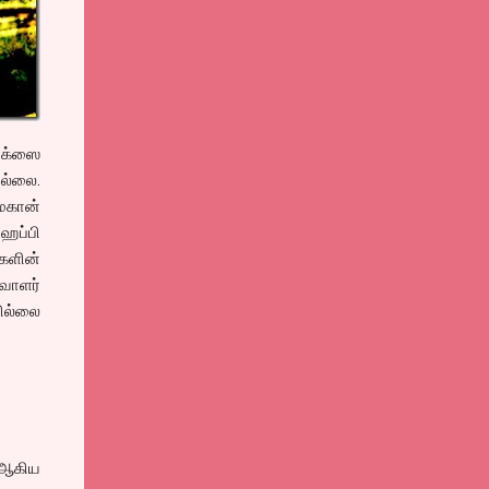
ாக்ஸை
இல்லை.
 மகான்
ஹேப்பி
களின்
ிவாளர்
ில்லை
, ஆகிய