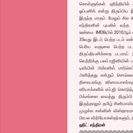
கொள்ளுங்கள். ஹிந்தியில் 
ஓப்பனிங் என்று திரும்பிய 
இருந்த மாதம். மேலும் சில 
எந்திரனின் புயலில் வந்
உண்மை. IMDBயில் 2010ஆம் வ
35வது இடம் பெற்ற படம் என்
பெரிய வசூலை பெற்ற படம்
திருப்தியளிக்காத படமாய் 
வெற்றிக்கு பலம்.ரஜினியின்
டிவியின் அக்ரஸிவ் மார்கெ
அளித்தது என்றும் சொல்லல
திரையரங்கு உரிமையாளர்கள
ஏரியாக்களில் எம்.ஜி கொடுத
பிக்சர்ஸை வைத்து திரும்
இருந்தாலும் தமிழ் சினிமாவி
முழுக்க சன்னின் விஸ்தாரம
பிரபல விநியோகஸ்தர்களும், த
ஹிட்: எந்திரன்
@@@@@@@@@@@@