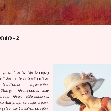
Skip to main content
2010-2
 மதராசபட்டினம், அனந்தபுரத்து
் சில சின்ன படங்கள் வெளியாயின.
ம வெளியான கருணாஸின்
ி அவரது சொந்தப்படம். படம்
ியதாய் செல்ப் எடுக்கவில்லை.
வெளிவந்த மதராச பட்டினம் தான்
்று சொல்ல வேண்டும், படத்தின்