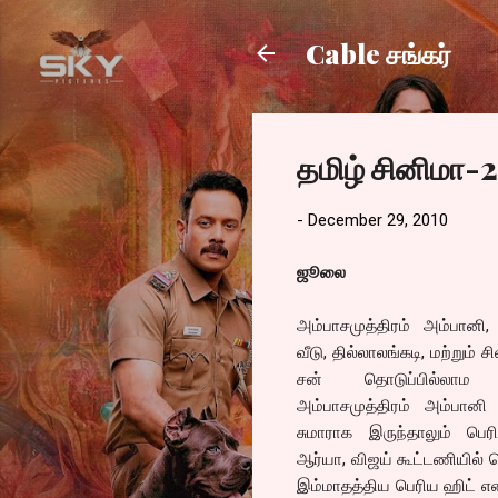
Cable சங்கர்
தமிழ் சினிமா-
-
December 29, 2010
ஜூலை
அம்பாசமுத்திரம் அம்பானி,
வீடு, தில்லாலங்கடி, மற்றும
சன் தொடுப்பில்லா
அம்பாசமுத்திரம் அம்பான
சுமாராக இருந்தாலும் பெர
ஆர்யா, விஜய் கூட்டணியில் 
இம்மாதத்திய பெரிய ஹிட் என