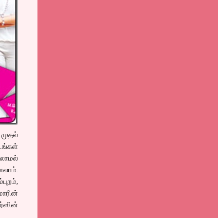
 முதல்
டங்கள்
லாமல்
லாம்.
ுறம்,
மாரின்
ர்ஸின்