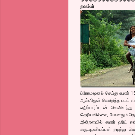
நவம்பர்
ப்ரோமஷனல் செய்து சுமார் 15
ஆக்ஸிஜன் கொடுத்த படம் என்று
எதிர்பார்ப்புடன் வெளிவந்
தெரியவில்லை, போனதும் தெரிய
இன்றளவில் சுமார் ஹிட் என
கரு.பழனியப்பன் நடித்து வெ