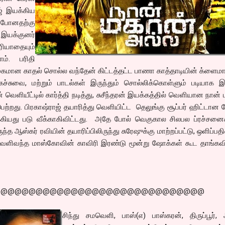
ாஜ் இயக்கிய
க போனதற்கு
இயக்குனர்
ியாதையும்
ம். பரிதி
கமான காதல் சொல்ல வந்தேன் கிட்டத்தட்ட பாணா காத்தாடியின் க்ளைம
கைச்சுவை, மற்றும் பாடல்கள் இருந்தும் சொல்லிக்கொள்ளும் படியாக 
 வெளியீட்டில் கார்த்தி நடித்து, சுசீந்தரன் இயக்கத்தில் வெளியான நான்
ற்றது. பிரகாஷ்ராஜ் தயாரித்து வெளியிட்ட தெலுங்கு சூப்பர் ஹிட்டான 
க்கியது படு வீக்காகிவிட்டது. அதே போல் வெகுகால சிலபல ப்ரச்சனை
 ஆஸ்கர் ரவியின் தயாரிப்பிலிருந்து சுரேஷுக்கு மாற்றப்பட்டு, ஒளிப்பத
 வெளிவந்த மாஸ்கோவின் காவிரி இரண்டு மூன்று ஷோக்கள் கூட தாங்கவ
@@@@@@@@@@@@@@@@@@@@@@@@@@@@@@
சிந்து சமவெளி, பாஸ்(எ) பாஸ்கரன், திருப்பூர்