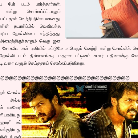
பேர் படம் பார்த்தார்கள்.
என்று சொல்லப்ப்ட்டாலும்
ட்டதால் வெற்றி நிச்சயமானது.
கரின் தயாரிப்பில் வெளிவந்த
ெரிய தோல்வியை சந்தித்தது.
 அமைந்திருந்தாலும் வெகு ஜன
சோகமே. சன் டிவியில் மட்டுமே மாபெரும் வெற்றி என்று சொல்லிக் 
ோல்வி படம் தில்லாலங்கடி. மதராச பட்டினம் சுமார் பதினான்கு கோட
கோடி வரை வசூல் செய்ததாய் சொல்லப்படுகிறது.
@@@@@@@@@@@@@@@@@@@@@@@@@@@@@@@
ாதல் சொல்ல
் அல்ல,
ன் காவேரி
ாகியது.
ாடி” டீல்
்குரியது.
ரின் பேரன்