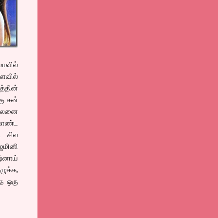
மாவில்
ளவில்
த்தின்
கு சன்
 பலனை
கொண்ட
. சில
ஜெமினி
்னாய்
ழுக்க,
்த ஒரு