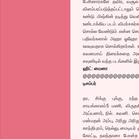
பேசினார்களே தவிர, வசூல்
விளம்பரப்படுத்தப்பட்டாலு
உண்டு. மிஷ்கின் நடித்து வெ
உண்டாக்கிய படம். விமர்சகர்
சொல்ல வேண்டும். என்ன செய்வ
பதிவர்களால் அஹா ஓஹோ என 
உலவுவதாக சொல்கிறார்கள்.
கவனமாய் திரைக்கதை அமைத்
சவுண்டில் வந்த படங்களில் இத
ஹிட்: மைனா
@@@@@@@@@@@@
டிசம்பர்
தா, சிக்கு புக்கு, ரத்த
சாயங்காலம்5 மணி, விருதகிர
அய்யனார், நில்.. கவனி.. ச
மன்மதன் அம்பு, அரிது அரிது
காந்திபுரம், நெல்லு, மைடியர் க
கோட்டி, நலந்தானா போன்ற