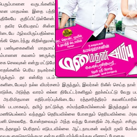
ெரும்பாலான வருடங்களில்
்கான மாதமல்ல. இதை பற்றி
திலேயே குறிப்பிட்டுள்ளேன்.
ை தவிர பெரியதாய் சின்ன
ிடையே ஆர்வமிருப்பதில்லை.
கி தொடர்ந்து கிறிஸ்துமஸ்,
று பண்டிகைகளின் மாதமாய்
ரும்பாலான கவனம் ஊருக்கு
ிகை செலவுகள் என்று மட்டுமே
ாதங்களில் பெரிய நடிகர்கள்
ருக்கும். தா என்கிற படம்
்களிடையேவும் நல்ல விமர்சனம் இருந்தும், இவர்கள் ரிலீஸ் செய்த நாள்
எடுக்க, அடுத்த வாரம் எல்லா தியேட்டர்களிலும் தூக்கப்பட்டு வேறு ப
அபரிமிதமான எதிர்பார்ப்புக்கிடையே ரத்தசரித்திரம் கவனிப்பாரில்
 படமாகவும், தமிழ் நாட்டுக்கு சம்மந்தமேயில்லாமல் இருந்ததும் என
ணியெல்லாம் வந்ததும் தெரியவில்லை போனதும் தெரியவில்லை. அகம்ப
கவனி..செலலதே.. போன்றவையும் அந்த வந்து போனதில் அடங்கும். சசிகு
ிடைத்தாலும் பெரிதாய் எடுபடவில்லை. ஆட்டநாயகன் லஷ்மி மூவி மேக்க
படமாவது கைகொடுக்குமா என்று எதிர்பார்த்திருந்தது வீணாய் போனது.