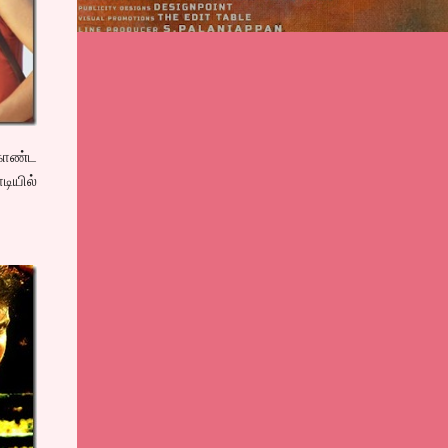
கொண்ட
ியில்