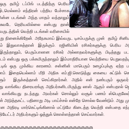
ஒரு தமிழ் டப்பிங் படத்திற்கு பெரிய
இடமெல்லாம் எந்திரன் பற்றிய பேச்சாக
சின்ன படங்கள் அந்த மாதம் வந்தாலும்
த சுவடே தெரியவில்லை என்பது தான்
ருடத்தின் வெற்றி படங்கள் வரிசையில்
று நினைக்கிறேன். அநேகமாய் இவ்வருட டிசம்பருக்கு முன் தமிழ் சினி
 இதுவாகத்தான் இருக்கும். ரஜினியின் ரசிகர்களுக்கு பெரிய அ
இருந்தாலும், பெரும்பாலான ரசிகர் அல்லாதவர்களுக்கு பிடித்தது பட
 படம் என்பது ஒரு பக்கமிருந்தாலும் இம்மாதிரியான வெற்றியை பெறுவதற்
ட்டிங் ஒரு முக்கிய காரணம். சன்னின் மாபெரும் உழைப்புக்கு ஏற்ற
ாம். இதையெல்லாம் மீறி அதிக எம்.ஜி.கொடுத்து கையை சுட்டுக் 
ும் இருக்கத்தான் செய்கிறார்கள். அதில் என் நண்பரும் ஒருவர்
்து வாங்கிய திரையரங்கு அதிபர்களிடமிருந்து லாஸ் ஆகும் என்பதால் 
பி வாங்கியது நடந்தது. அவர்கள் சொல்லும் வசூல் பணம் ஸ்பெகுலேஷ
ன் அடுத்தகட்ட பதினாறு அடி பாய்ச்சல் என்றே சொல்ல வேண்டும். அது மு
ான அதிரடி மார்கெட்டிங்கினால் மட்டுமே கிடைத்த வெற்றி என்பதை எந
ியேட்டர் அதிபர்களும் ஒத்துக் கொள்ளத்தான் செய்வார்கள்.
@@@@@@@@@@@@@@@@@@@@@@@@