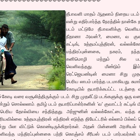
தீபாவளி மாதம் ஆதலாம் நிறைய படம்
என்று எதிர்பார்த்த நேரத்தில் நான்கே 
படம் மட்டுமே தீபாவளிக்கு வெளிய
நீதானா அவன்?, மைனா, வ குவா
கட்டிங், உத்தமப்புத்திரன், வல்லக்க
மந்திரப்புன்னகை, நகரம், நந்த
கனிமொழி மற்றும் சில படங
வெளிவந்தது. மீண்டும் இம்
ரெட்ஜெயண்டின் மைனா சிறு முதலீட
பெரிய லாபம் பார்த்த படமாகியது. சுமார
கோடியில் தயாரிக்கபப்ட்ட படத்தை 
 கோடி வரை வசூலித்திருக்கும் படம். சிறு முதலீட்டு படங்களுக்கு ஒரு வ
ம் சொல்லலாம். தமிழ் படம் தயாரிப்பாள்ர்களின் ‘வ’ குவாட்டர் கட்டிங் ம
து பெரிய தோல்வியை சந்தித்தது. அர்ஜுனின் வல்லக்கோட்டை வந்த சு
வில்லை. உத்தமபுத்திரன் எந்திரன் எடுத்த தியேட்டரில் எல்லாம் பில்லப் 
்று பீலா விட்டுக் கொண்டிருக்கிறார்கள். அதன் பின்னணி அரசியல் 
ளிவந்த மந்திரப்புன்னகை பற்றி கொஞ்சம் சீரீயஸ் படம் பார்பவர்கள் ம