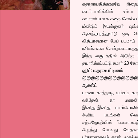
கதாநாயகிக்காகவே நிறைய 
டைட்டானிக்கின் உல்டா 
சுவாரஸ்யமாக கதை சொல்லப்ப
மீண்டும் இயக்குனர் ஷங்
ஆனந்தபுரத்துவிடு ஒரு ப
வித்யாசமான பேய் படமாய்
ரசிகர்களை சென்றடையாதது 
இந்த வருடத்தின் அடுத்த த
தயாரிக்கப்பட்டு சுமார் 20 
ஹிட்: மதராசபட்டிணம்
@@@@@@@@@@@@
ஆகஸ்ட்
பாணா காத்தாடி, வம்சம், க
வந்தேன், நா மகான
இனிது..இனிது, மாஸ்கோவி
ஆகிய படங்கள் வெளிய
சத்யஜோதியின் “பாணாகாத்த
அறுந்து போனது வேதனைக
பர்சனலாகவும் தான். முதல்வ