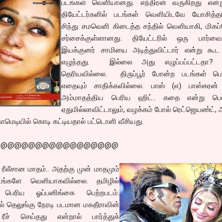
படங்கள் வெளியானது. எந்திரன் வருகிறது என்
தியேட்டர்களில் படங்கள் வெளியிடவே யோசித்தார
சிந்து சமவெளி கிடைத்த சந்தில் வெளியாகி, மிகப
சர்சைக்குள்ளானது. தியேட்டரில் ஒரு பார்வை
இயக்குனர் சாமியை அடித்துவிட்டார் என்று கூட 
எழுந்தது. இல்லை அது எழுப்பப்பட்டதா? 
தெரியவில்லை. திருப்பூர் போன்ற படங்கள் பெ
எதையும் சாதிக்கவில்லை. பாஸ் (எ) பாஸ்கரன்
அம்மாதத்திய பெரிய ஹிட்.. கதை என்று பெர
ஏதுமில்லாவிட்டாலும், வழக்கம் போல் ரெட்ஜெயண்ட், 
ாமெடியில் கொடி கட்டியதால் பட்டொளி வீசியது.
@@@@@@@@@@@@@@@@@@
ன் ரீலீசான மாதம்.. அதற்கு முன் மாதமும்
ங்களே வெளியாகவில்லை. தமிழில்
ம் பெரிய ஓப்பனிங்கை பெற்றபடம்.
ில் தெலுங்கு நேரடி படமான மகதீராவின்
ச் செய்தது என்றால் பார்த்துக்