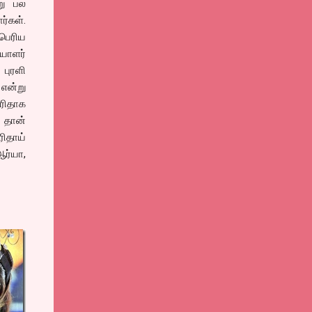
று பல
்கள்.
்பெரிய
யாளர்
புரளி
என்று
ரிதாக
 தான்
ிதாய்
ஆர்யா,