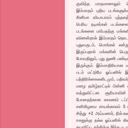
குவிந்த மாதமானாலும் ப
இம்மாதம் புதிய படங்களுக
சினிமா வியாபாரம் புத்தகத்
பெரிய நடிகர்கள் படங்கள
படங்களை பார்பதற்கு மக்கள
ஏனென்றால் இம்மாதம் தொடங்
புதுவருடம், பொங்கல் என்
இருப்பதால் மக்களின் பெ
போவதிலும், புது துணி பண்ட
இருக்கும். இம்மாதிரியான ம
படம் மட்டுமே ஓப்பனிங் இ
பத்திரிக்கைகளிடமும், பதிவர
மழை தமிழ்நாட்டில் பின்னி 
வந்துவிட்டன. சூரியாவின் 
போனதற்கான காரணம் டப்பிங்
சனிகிழமை சாயங்காலம் 5 ம
சித்து +2 அய்யனார், நில்.
ஈசனுக்கு நல்ல ஓப்பனிங் க
தயாரிப்பு. சக்திக்கு இந்த 