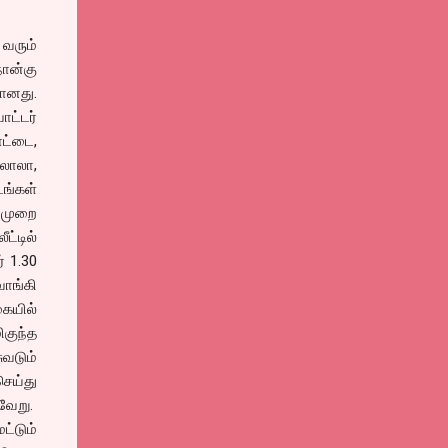
 வரும்
நான்கு
ானது.
ட்டர்
ோட்டை,
லாலா,
்கள்
முறை
்டில்
் 1.30
வாங்கி
கையில்
ிகுந்த
வடும்
செய்து
வேறு.
ட்டும்