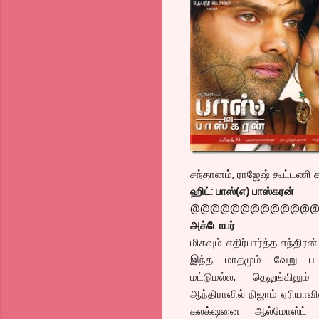
சந்தானம், ராஜேஷ் கூட்டணி க
ஹிட்: பாஸ்(எ) பாஸ்கரன்
@@@@@@@@@@@@
அக்டோபர்
மிகவும் எதிர்பார்த்த எந்திர
இந்த மாதமும் வேறு பட
மட்டுமல்ல, தெலுங்கிலு
ஆந்திராவில் நிஜாம் ஏரியாவ
கலக்‌ஷனை ஆல்மோஸ்ட் ரீ