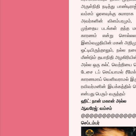
அருள்நிதி நடித்து பாண்டிர
வம்சம் ஓரளவுக்கு சுமாரா
அவர்களின் விளம்பரமும், 
முந்தைய படங்கள் தந்த மர
காரணம் என்று சொல்லலா
இளம்வழுதியின் மகன் அறிமு
ஒட்டியிருந்தாலும், நல்ல ந
மீண்டும் தயாநிதி அழகிரியின்
அல்ல ஒரு கல்ட் வெற்றியை பெ
டேசை டப் செய்யாமல் ரீமே
காரணமாய் வெளிவராமல் இருந்த
ரவிவர்மனின் இயக்கத்தில்
என்பது பெரும் வருத்தம்
ஹிட்: நான் மகான் அல்ல
ஆவரேஜ்: வம்சம்
@@@@@@@@@@@@
செப்டம்பர்