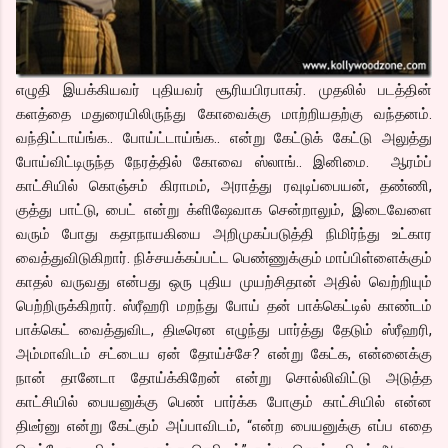
எழுதி இயக்கியவர் புதியவர் சூரியபிரபாகர். முதலில் படத்தின்
களத்தை மதுரையிலிருந்து கோவைக்கு மாற்றியதற்கு வந்தனம்.
வந்திட்டாய்ங்க.. போய்ட்டாய்ங்க.. என்று கேட்டுக் கேட்டு அலுத்து
போய்விட்டிருந்த நேரத்தில் கோவை ஸ்லாங்.. இனிமை. ஆரம்ப்
காட்சியில் கொஞ்சம் கிராமம், அராத்து ரவுடிப்பையன், தண்ணி,
குத்து பாட்டு, பைட் என்று க்ளிஷேவாக சென்றாலும், இடைவேளை
வரும் போது கதாநாயகியை அறிமுகப்படுத்தி நிமிர்ந்து உட்கார
வைத்துவிடுகிறார். நிச்சயக்கப்பட்ட பெண்ணுக்கும் மாப்பிள்ளைக்கும்
காதல் வருவது என்பது ஒரு புதிய முயற்சிதான் அதில் வெற்றியும்
பெற்றிருக்கிறார். ஸ்ரீஹரி மறந்து போய் தன் பாக்கெட்டில் காண்டம்
பாக்கெட் வைத்துவிட, திடீரென எழுந்து பார்த்து தேடும் ஸ்ரீஹரி,
அம்மாவிடம் சட்டைய ஏன் தோய்ச்சே? என்று கேட்க, என்னைக்கு
நான் தானேடா தோய்க்கிறேன் என்று சொல்லிவிட்டு அடுத்த
காட்சியில் பையனுக்கு பெண் பார்க்க போகும் காட்சியில் என்ன
திடீர்னு என்று கேட்கும் அப்பாவிடம், “என்ற பையனுக்கு எப்ப எதை