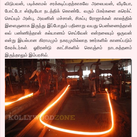
விடுபவன், படிக்காமல் சரக்கடிப்பதற்காகவே அலைபவன், வீடியோ,
போட்டோ ஸ்டூடியோ நடத்திக் கொண்டே வரும் பிகர்களை கரெக்ட்
செய்யும் அன்பு, அவனின் மச்சான், சிகப்பு ரோஜாக்கள் காலத்தில்
இளைஞனாக இருந்து இப்போதும் பதினாறு வயது பெண்ணைத்தான்
லவ் பண்ணித்தான் கல்யாணம் செய்வேன் என்றலையும் ஒருவன்
என்று இயல்பான கிராமமும் நகரமுமில்லாத ஊர்களில் காணப்படும்
கேரக்டர்கள். ஓரிரண்டு காட்சிகளில் கொஞ்சம் நாடகத்தனம்
இருந்தாலும் இம்பரசிவ்.