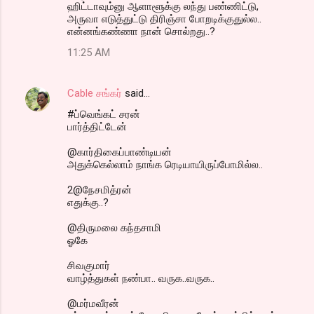
ஹிட்டாவும்னு ஆளாளூக்கு லந்து பண்ணிட்டு,
அருவா எடுத்துட்டு திரிஞ்சா போறடிக்குதுல்ல..
என்னங்கண்ணா நான் சொல்றது..?
11:25 AM
Cable சங்கர்
said…
#ப்வெங்கட் சரன்
பார்த்திட்டேன்
@கார்திகைப்பாண்டியன்
அதுக்கெல்லாம் நாங்க ரெடியாயிருப்போமில்ல..
2@நேசமித்ரன்
எதுக்கு..?
@திருமலை கந்தசாமி
ஓகே
சிவகுமார்
வாழ்த்துகள் நண்பா.. வருக..வருக..
@மர்மவீரன்