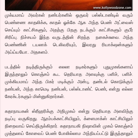
முக்யமாய் அவர்கள் நண்பர்களில் ஒருவர் பஸ்ஸ்டாண்டில் வரும்
பெண்ணை காதலிக்க, காதல் ஓக்கே ஆக அந்த பெண் அட்வைஸ்
செய்யும் காட்சிகளும், அதற்கு பிறகு நடக்கும் காட்சிகளும் குபீர்
சிரிப்பு. நிச்சயம் இந்த வருடத்தின் சிறந்த நகைச்சுவை. அந்த
பெண்ணின் டயலாக் டெலிவரியும், இவரது ரியாக்‌ஷன்களும்
அய்ய்யயோ.. அதகளம்.
படத்தில் நடித்திருக்கும் எலலா நடிகர்களும் புதுமுகங்களாய்
இருந்தாலும் கொஞ்சம் கூட தெரியாத அளவுக்கு பளிச், பளிச்.
முக்கியமாய் அந்த பிகர் மடிக்கும் அன்பு, தண்டல் கொடுக்கும்
நண்பன், அந்த காமெடி நண்பன், பஸ்ஸ்டாண்ட் பெண், என்று எல்லா
கேரக்டர்களும் மின்னுகிறார்கள்.
கதாநாயகன் ஸ்ரீஹரிக்கு அறிமுகம் என்று தெரியாத அளவிற்கு
நடிப்பு வருகிறது. ஆரம்பக்காட்சியிலும், க்ளைமாக்ஸ் காட்சியிலும்
நிறைவாய் செய்திருக்கிறார். கதாநாயகி நிஷாவின் முகம் கொஞ்சம்
முத்தலாய் கோவைப் பெண் போலில்லாம அந்நியப்பட்டு இருந்தாலும்