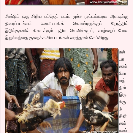
மீண்டும் ஒரு சிறிய பட்ஜெட் படம். மூச்சு முட்டக்கூடிய அளவுக்கு
திரைப்படங்கள் வெளியாகிக் கொண்டிருக்கும் நேரத்தில்
இடுக்குகளில் கிடைக்கும் புதிய வெளிச்சமும், காற்றைப் போல
இறுக்கத்தை குறைக்க சில படங்கள் வரத்தான் செய்கிறது.
கல்
யா
ணக்
கோ
லத்
தில்
இரு
க்கு
ம்
சின்
னக்
கண்