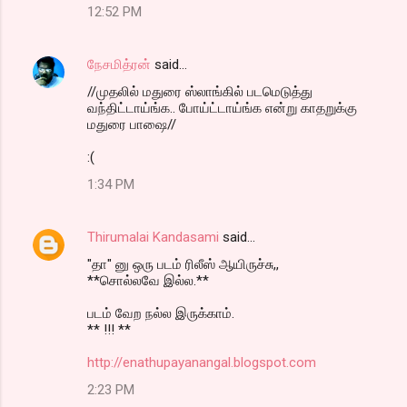
12:52 PM
நேசமித்ரன்
said…
//முதலில் மதுரை ஸ்லாங்கில் படமெடுத்து
வந்திட்டாய்ங்க.. போய்ட்டாய்ங்க என்று காதறுக்கு
மதுரை பாஷை//
:(
1:34 PM
Thirumalai Kandasami
said…
"தா" னு ஒரு படம் ரிலீஸ் ஆயிருச்சு,,
**சொல்லவே இல்ல.**
படம் வேற நல்ல இருக்காம்.
** !!! **
http://enathupayanangal.blogspot.com
2:23 PM