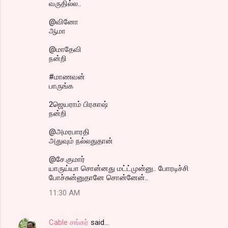
வருதில்ல..
@வினோ
ஆமா
@மாதேவி
நன்றி
#மாணவன்
பாருங்க
2ஜெயராம் பிரகாஷ்
நன்றி
@அமரபாரதி
அதுவும் நல்லதுதான்
@சே.குமார்
யாருய்யா சொன்னது மட்ட்முன்னு.. போரடிச்சி
போச்சுன்னுதானே சொன்னேன்..
11:30 AM
Cable சங்கர்
said…