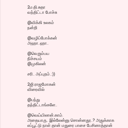
2ம.தி.சுதா
வந்திட்டா போச்சு
@விக்கி உலகம்
நன்றி
@வழிப்போக்கன்
அஹா..ஹா..
@வெறும்பய
நிச்சயம்
@முகிலன்
சரி.. அப்புறம்..:))
2ஜி.ராஜமோகன்
விரைவில்
@பந்து
தந்திட்டாங்களே..
@வெய்யிலான்.காம்.
அதையாரு.. இல்லேன்னு சொன்னதூ..? அதுக்காக
எப்பூட்டு நாள் தான் மதுரை பாசை பேசினாத்தான்