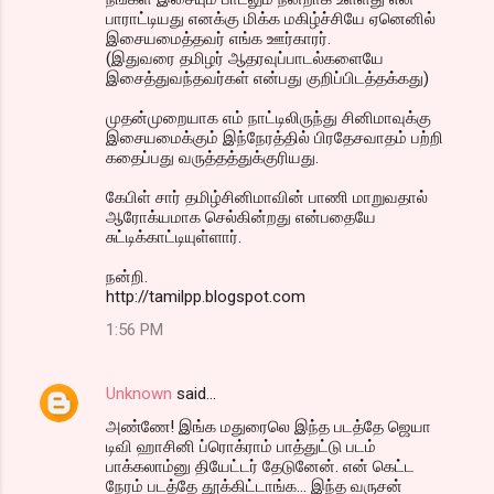
பாராட்டியது எனக்கு மிக்க மகிழ்ச்சியே ஏனெனில்
இசையமைத்தவர் எங்க ஊர்காரர்.
(இதுவரை தமிழர் ஆதரவுப்பாடல்களையே
இசைத்துவந்தவர்கள் என்பது குறிப்பிடத்தக்கது)
முதன்முறையாக எம் நாட்டிலிருந்து சினிமாவுக்கு
இசையமைக்கும் இந்நேரத்தில் பிரதேசவாதம் பற்றி
கதைப்பது வருத்தத்துக்குரியது.
கேபிள் சார் தமிழ்சினிமாவின் பாணி மாறுவதால்
ஆரோக்யமாக செல்கின்றது என்பதையே
சுட்டிக்காட்டியுள்ளார்.
நன்றி.
http://tamilpp.blogspot.com
1:56 PM
Unknown
said…
அண்ணே! இங்க மதுரைலெ இந்த படத்தே ஜெயா
டிவி ஹாசினி ப்ரொக்ராம் பாத்துட்டு படம்
பாக்கலாம்னு தியேட்டர் தேடுனேன். என் கெட்ட
நேரம் படத்தே தூக்கிட்டாங்க... இந்த வருசன்