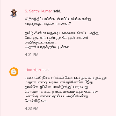
S. Senthil kumar
said…
// //வந்திட்டாய்ங்க.. போய்ட்டாய்ங்க என்று
காதறுக்கும் மதுரை பாஷை //
தமிழ் சினிமா மதுரை பாஷையை வெட்ட, குத்த,
ரௌடித்தனம் பண்றதுக்கே யூஸ் பண்ணி
கெடுத்துட்டாய்ங்க ...
அதான் யாருக்குமே புடிக்கல...
4:01 PM
மர்ம வீரன்
said…
நாளைக்கி நீங்க எடுக்கப் போற படத்துல காதறுக்குற
மதுரை பாஷை வராம பாத்துக்கோங்க. 'இது
தான்னே இப்போ டிரண்டுன்னு' யாராவது
சொன்னாக் கூட, நாங்க எல்லாம் ஹை-க்ளாஸு
கொங்கு பாசைல தான் படமெடுப்பேன்னு
சொல்லிடுங்க.
4:03 PM