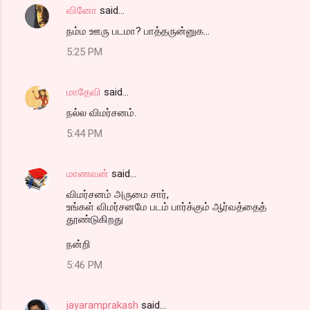
வினோ
said…
நம்ம ஊரு படமா? பாத்தருன்னுக...
5:25 PM
மாதேவி
said…
நல்ல விமர்சனம்.
5:44 PM
மாணவன்
said…
விமர்சனம் அருமை சார்,
உங்கள் விமர்சனமே படம் பார்க்கும் ஆர்வத்தைத்
தூண்டுகிறது
நன்றி
5:46 PM
jayaramprakash
said…