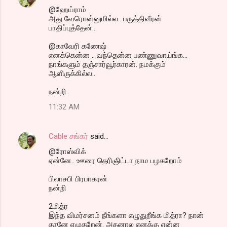
@ஹேய்ராம்
அது வேரொன்னுமில்ல.. பருத்திவீரன்
பாதிப்புத்தேன்..
@காவேரி கணேஷ்
எனக்கென்ன .. வந்தென்ன பண்ணுவாய்ங்க...
நாங்களும் தஞ்சார்வூர்காரன். நமக்கும்
ஆளிருக்கில்ல..
நன்றி..
11:32 AM
Cable சங்கர்
said…
@ரோஸ்விக்
ஏன்னே.. ஊரை தெரிஞிட்டா நாம பழகறோம்
பிலாசபி பிரபாகரன்
நன்றி
2மித்ர
இந்த விமர்சனம் நீங்களா எழுதுறீங்க மித்ரா? நான்
தானே எழுதறேன். அதனால எனக்கு என்ன