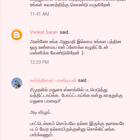
உங்கள் கவனத்திற்கு கொண்டு வருகிறேன்.
11:41 AM
Venkat Saran.
said…
அண்ணே உங்க அனுமதி இல்லாம உங்கள பத்தின
ஒரு உண்மைய என் ப்ளோக்ல எழுதிட்டேன் ..
மன்னிக்க வேண்டுகிறேன் :)
12:23 PM
கார்த்திகைப் பாண்டியன்
said…
//முதலில் மதுரை ஸ்லாங்கில் படமெடுத்து
வந்திட்டாய்ங்க.. போய்ட்டாய்ங்க என்று காதறுக்கு
மதுரை பாஷை//
அடி விழும்..
பாட்டெல்லாம் ரொம்பவே நல்லா இருக்கு தலைவரே..
படம் வேற நல்லாயிருக்குன்னு சொல்லிட்டீங்க..
பார்க்கணும்..