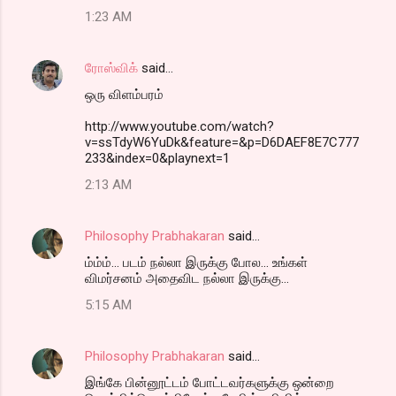
1:23 AM
ரோஸ்விக்
said…
ஒரு விளம்பரம்
http://www.youtube.com/watch?
v=ssTdyW6YuDk&feature=&p=D6DAEF8E7C777
233&index=0&playnext=1
2:13 AM
Philosophy Prabhakaran
said…
ம்ம்ம்... படம் நல்லா இருக்கு போல... உங்கள்
விமர்சனம் அதைவிட நல்லா இருக்கு...
5:15 AM
Philosophy Prabhakaran
said…
இங்கே பின்னூட்டம் போட்டவர்களுக்கு ஒன்றை