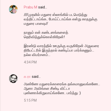
Prabu M
said…
////முதலில் மதுரை ஸ்லாங்கில் படமெடுத்து
வந்திட்டாய்ங்க.. போய்ட்டாய்ங்க என்று காதறுக்கு
மதுரை பாஷை//
நானும் என் கண்டனங்களைத்
தெரிவித்துக்கொள்கிறேன்!
இரண்டு வாரத்தில் ஊருக்கு வருகிறேன் அதுவரை
தியேட்டரில் இருந்தால் கண்டிப்பா பார்க்கணும்...
நல்ல விமர்சனம்...
4:34 PM
க ரா
said…
அண்ணே மதுரைக்காரைங்க தங்கமானுவங்கணே...
ஆனா அவிங்கள சீண்டி விட்டா
புண்ணாக்கிறுவாய்ங்கணே.. பார்த்து :)
5:15 PM