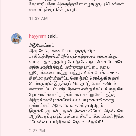
தோன்றியதோ அதைத்தானே எழுத முடியும்? உங்கள்
கண்டிப்புக்கு மிக்க் நன்றி..
11:33 AM
hayyram
said…
//@ஹேய்ராம்
அது வேரொன்னுமில்ல.. பருத்திவீரன்
பாதிப்புத்தேன்..// இன்னும் எத்தனை நாளைக்கு...
எப்படி மதுரைத்தமிழ் கேட்டு கேட்டு புளிச்சு போச்சோ
அதே மாதிரி ஷேவ் பண்ணாத பரட்டை தலை
ஹீரோக்களை பாத்து பாத்து சலிச்சு போச்சு.. உங்க
சினிமா நண்பர்கள்ட்ட கொஞ்சம் சொல்லுங்க தல!
பெங்களூரில் இருக்கும் சில தமிழ் பெண்களிடம்
கண்ணடப்படம் பார்ப்பீர்களா என்று கேட்ட போது சே
நோ சான்ஸ் என்றார்கள். ஏன் என்று கேட்டதற்கு
அந்த ஹோரோக்களெல்லாம் பார்க்க சகிக்காது
என்றார்கள். அதே நிலை தான் தமிழிலும்
இருக்கிறது என்று நான் நினைக்கிறேன். ஆண்களே
அறுவெறுப்பு படும்முன்பாக சினிமாக்காரர்கள் இந்த
ட்ரெண்டை மாற்றினால் தேவலை! நன்றி!
2:27 PM