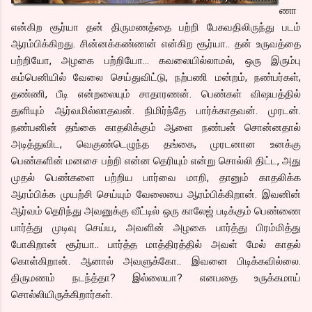
ணா
என்கிற சூர்யா தன் திருமணத்தை பற்றி பேசுவதிலிருந்து படம்
ஆரம்பிக்கிறது. சின்னக்கண்ணன் என்கிற சூர்யா.. தன் உருவத்தை
பற்றியோ, அழகை பற்றியோ… கவலையில்லாமல், ஒரு இரும்பு
கம்பெனியில் வேலை செய்துவிட்டு, நற்பணி மன்றம், நண்பர்கள்,
தண்ணி, பீடி என்றலையும் சாதாரணன். பெண்கள் விஷயத்தில்
துளியும் ஆர்வமில்லாதவன். நிமிர்ந்தே பார்க்காதவன். முரடன்.
நண்பனின் தங்கை காதலிக்கும் ஆளை நண்பன் சொன்னதால்
அடித்துவிட, வெகுண்டெழுந்த தங்கை, முரடனான உனக்கு
பெண்களின் மனசை பற்றி என்ன தெரியும் என்று சொல்லி திட்ட, அது
முதல் பெண்களை பற்றிய பார்வை மாறி, தானும் காதலிக்க
ஆரம்பிக்க முயற்சி செய்யும் வேலையை ஆரம்பிக்கிறான். இவனின்
ஆர்வம் தெரிந்து அவனுக்கு வீட்டில் ஒரு காலேஜ் படிக்கும் பெண்ணை
பார்த்து முடிவு செய்ய, அவளின் அழகை பார்த்து பிரம்மித்து
போகிறான் சூர்யா.. பார்த்த மாத்திரத்தில் அவள் மேல் காதல்
கொள்கிறான். ஆனால் அவளுக்கோ.. இவனை பிடிக்கவில்லை.
திருமணம் நடந்த்தா? இல்லையா? எனபதை உருக்கமாய்
சொல்லியிருக்கிறார்கள்.