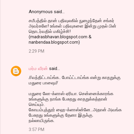
Anonymous said…
சமீபத்தில் தான் பதிவுலகில் நுழைந்தேன் சங்கர்
அவர்களே! உங்கள் பதிவுகளை இன்று முதல் பின்
தொடர்வதில் மகிழ்ச்சி!
(madrasbhavan.blogspot.com &
nanbendaa.blogspot.com)
2:29 PM
மர்ம வீரன்
said…
//வந்திட்டாய்ங்க.. போய்ட்டாய்ங்க என்று காதறுக்கு
மதுரை பாஷை//
மதுரை லோ-க்ளாஸ் ஏரியா. சென்னைக்காரங்க
உங்களுக்கு நாங்க பேசுறது காதறுக்கத்தான்
செய்யும்.
கோயம்புத்தூர் ஹை-க்ளாஸ்ன்னே...அதான் அவங்க
பேசுறது உங்களுக்கு தேனா இருக்கு.
நல்லாயிருங்க.
3:57 PM