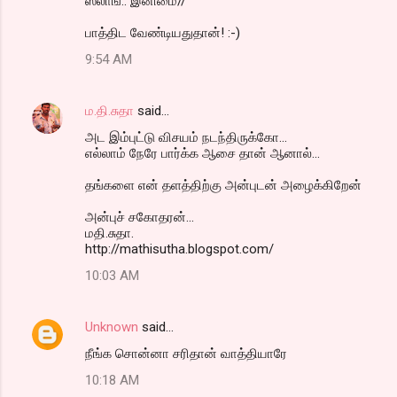
m
ஸ்லாங்.. இனிமை//
m
பாத்திட வேண்டியதுதான்! :-)
e
9:54 AM
n
t
ம.தி.சுதா
said…
s
அட இம்புட்டு விசயம் நடந்திருக்கோ...
எல்லாம் நேரே பார்க்க ஆசை தான் ஆனால்...
தங்களை என் தளத்திற்கு அன்புடன் அழைக்கிறேன்
அன்புச் சகோதரன்...
மதி.சுதா.
http://mathisutha.blogspot.com/
10:03 AM
Unknown
said…
நீங்க சொன்னா சரிதான் வாத்தியாரே
10:18 AM