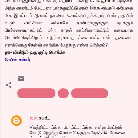
செய்யோணுமின்னு எனக்கு தெரியும்” என்று சொல்லுமிடம் அருமை.
அந்த காண்டம் மேட்டரை பார்த்துவிட்டு தான் இந்த ஏற்பாடு என்பதை
மிக இயல்பாய் ஆனால் நச்சென சொல்லியிருக்கிறார். பின்பகுதியில்
வரும் காட்சிகள் எல்லாமே நண்பர்களுக்குள் நடக்கும்
பிரச்சனையாகட்டும், மற்ற காதல் காட்சிகளாகட்டும் சுவையாக
சொல்லியிருக்கிறார். எதிர்பார்ககாத க்ளைமாக்ஸுடன். தலைவா..
எனக்கொரு கேள்வி தாங்கிற பேருக்கு என்ன அர்த்தம்?
தா- மீண்டும் ஒரு குட்டி பொக்கே
கேபிள் சங்கர்
tamil film review
தா
திரை விமர்சனம்
test
said…
C
//வந்திட்டாய்ங்க.. போய்ட்டாய்ங்க.. என்று கேட்டுக்
o
கேட்டு அலுத்து போய்விட்டிருந்த நேரத்தில் கோவை