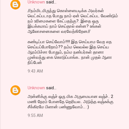
Unknown
said…
//நம்மிடமிருந்து கொள்ளையடிக்க அவர்கள்
வெட்கப்படாத போது நாம் ஏன் வெட்கப்பட வேண்டும்
நம் உரிமைகளை கேட்பதற்கு?. இதை ஒரு
இயக்கமாய் நாம் செய்தால் என்ன? உங்கள்
ஆலோசனைகளை வரவேற்கிறேன//
கண்டிப்பா செய்வோம்!!!! இத செய்யாம வேற எத
செய்யப்போறோம்?? நம்ம லெவல்ல இத செய்ய
ஆரம்பிச்சா போதும், நம்ம நண்பர்கள் தானா
முன்வந்து கை கொடுப்பாங்க.. நான் முதல் ஆளா
நிப்பேன்
9:43 AM
Unknown
said…
அன்னிக்கு லஞ்ச் ஒரு மிக அருமையான லஞ்ச்.. 2
மணி நேரம் போனதே தெரியல.. அடுத்த லஞ்சுக்கு
சீக்கிரமே பிளான் பண்ணுவோம்... :)
9:55 AM