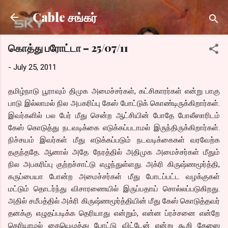
Skip to main content
Cable சங்கர்
கொத்து பரோட்டா – 25/07/11
-
July 25, 2011
தமிழ்நாடு பூராவும் திமுக அமைச்சர்கள், கட்சிகாரர்கள் என்று பாகு
பாடு இல்லாமல் நில அபகரிப்பு கேஸ் போட்டுக் கொண்டிருக்கிறார்கள்.
இவர்களில் பல பேர் மீது சென்ற ஆட்சியின் போதே போலீஸாரிடம்
கேஸ் கொடுத்து நடவடிக்கை எடுக்கப்படாமல் இருந்திருக்கிறார்கள்.
நிச்சயம் இவர்கள் மீது எடுக்கப்படும் நடவடிக்கைகள் வரவேற்க
தகுந்ததே. ஆனால் அதே நேரத்தில் அதிமுக அமைச்சர்கள் மீதும்
நில அபகரிப்பு குற்றச்சாட்டு எழுந்துள்ளது. அக்ரி கிருஷ்ணமூர்த்தி,
கருப்பையா போன்ற அமைச்சர்கள் மீது போடப்பட்ட வழக்குகள்
மட்டும் தொடர்ந்து விசாரணையில் இருப்பதாய் சொல்லப்படுகிறது.
அதில் சமீபத்தில் அக்ரி கிருஷ்ணமூர்த்தியின் மீது கேஸ் கொடுத்தவர்
தனக்கு எழுதப்படிக்க தெரியாது என்றும், என்ன ப்ரச்சனை என்றே
தெரியாமல் கையெழுத்து போட்டு விட்டேன் என்று கூறி கேஸை