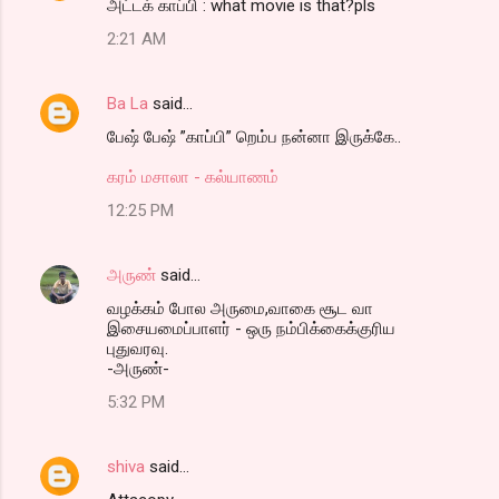
அட்டக் காப்பி : what movie is that?pls
2:21 AM
Ba La
said…
பேஷ் பேஷ் ”காப்பி” றெம்ப நன்னா இருக்கே..
கரம் மசாலா - கல்யாணம்
12:25 PM
அருண்
said…
வழக்கம் போல அருமை,வாகை சூட வா
இசையமைப்பாளர் - ஒரு நம்பிக்கைக்குரிய
புதுவரவு.
-அருண்-
5:32 PM
shiva
said…