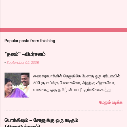
Popular posts from this blog
"தனம்” -விமர்சனம்
-
September 05, 2008
ஹைதராபாத்தில் தெலுங்கே பேசாத ஓரு ஏரியாவில்
500 ரூபாய்க்கு மேலாகவோ, அதற்கு கீழாகவோ,
வாங்காத ஓரு தமிழ் விபசாரி கும்பகோணத்து
அக்ரஹாரத்தின் வீட்டில் மருமகளாக
மேலும் படிக்க
வாழ்கைபடுகிறாள். அவளுடய வாழ்கை எப்படி
அமைந்தது? என்ற ஓரு நல்ல லைனை , சங்கீதா
தன்னுடய இடுப்பை சுழற்றி, சுழற்றி நடப்பதை போல்
பொக்கிஷம் – சேரனுக்கு ஒரு கடிதம்
சும்மா, சுத்தி, சுத்தி குழப்பி, நம்பமுடியாத
(திரைவிமர்சனம்)