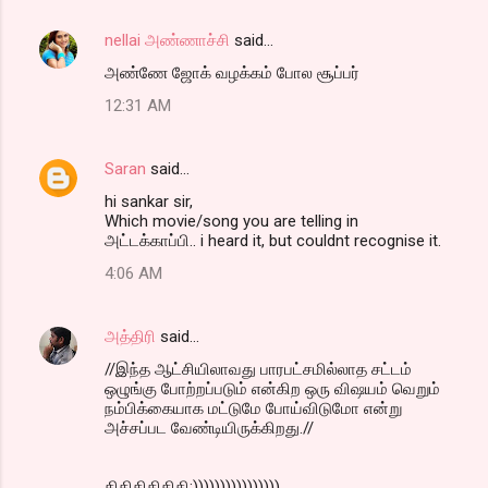
nellai அண்ணாச்சி
said…
அண்ணே ஜோக் வழக்கம் போல சூப்பர்
12:31 AM
Saran
said…
hi sankar sir,
Which movie/song you are telling in
அட்டக்காப்பி.. i heard it, but couldnt recognise it.
4:06 AM
அத்திரி
said…
//இந்த ஆட்சியிலாவது பாரபட்சமில்லாத சட்டம்
ஒழுங்கு போற்றப்படும் என்கிற ஒரு விஷயம் வெறும்
நம்பிக்கையாக மட்டுமே போய்விடுமோ என்று
அச்சப்பட வேண்டியிருக்கிறது.//
கிகிகிகிகிகி:))))))))))))))))