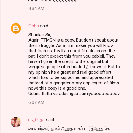
4:34 AM
Gobs
said…
Shankar Sir,
Again TTMGN is a copy. But don't speak about
their struggle. As a film maker you will know
that than us. Really a good film deserves the
pat. I don't expect this from you cableji. They
haven't given the credit to the original but
we(great people of educated ;) knows it. But to
my opinion its a great and real good effort
which has to be supported and appreciated.
Instead of a gangster story copies(lot of films
now) this copy is a good one.
Udane thitta varadeengaa samiyoooooooooov.
6:07 AM
ம.தி.சுதா
said…
மைகார்ணர் தான் ஆறுதலாகப் பார்த்தேனுங்க...