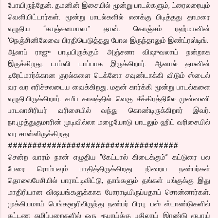
போயிருந்தேன். தமனின் இசையில் மூன்று பாடல்களும், ட்ரைலரையும்
வெளியிட்டார்கள். மூன்று பாடல்களில் எனக்கு பிடித்தது தாமரை
எழுதிய “காஞ்சனமாலா” தான். கொஞ்சம் ரஹ்மானின்
‘நெஞ்சினிலேவை பிரதியெடுத்தது போல இருந்தாலும் இண்ட்ரஸ்டிங்.
ஆலாப் ராஜு பாடியிருக்கும் அஞ்சனா விஷுவலாய் நன்றாக
இருக்கிறது. டாப்ஸி டாப்பாக இருக்கிறார். ஆனால் தமனின்
டிரேட்மார்க்கான குரல்களை டெக்னோ சவுண்டாக்கி விடும் ஸ்டைல்
வர வர எரிச்சலடைய வைக்கிறது. மதன் கார்க்கி மூன்று பாடல்களை
எழுதியிருக்கிறார். சமீப காலத்தில் வெகு சீக்கிரத்திலே முன்னணி
பாடலாசிரியர் வரிசையில் வந்து கொண்டிருக்கிறார் இவர்.
நா.முத்துகுமாரின் முடிவில்லா மழையோடு பாடலும் ஹிட் வரிசையில்
வர சான்ஸிருக்கிறது.
###################################
சென்ற வாரம் நான் எழுதிய ”கேட்டால் கிடைக்கும்” கட்டுரை பல
பேரை ரொம்பவும் பாதித்திருக்கிறது. நிறைய நண்பர்கள்
தொலைபேசியில் பாராட்டிவிட்டு, தாங்களும் தங்கள் பங்குக்கு இது
மாதிரியான விஷயங்களுக்காக போராடியிருப்பதாய் சொன்னார்கள்.
முக்கியமாய் பெங்களூரிலிருந்து நண்பர் பிரபு. பஸ் ஸ்டாண்டுகளில்
கட்டண கழிப்பறைகளில் ஒரு ரூபாய்க்கு பதிலாய் இரண்டு ரூபாய்