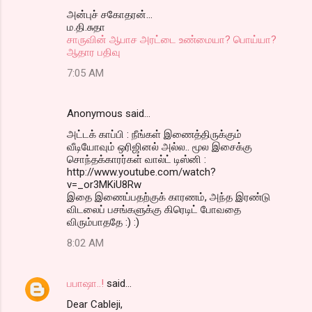
அன்புச் சகோதரன்...
ம.தி.சுதா
சாருவின் ஆபாச அரட்டை உண்மையா? பொய்யா?
ஆதார பதிவு
7:05 AM
Anonymous said…
அட்டக் காப்பி : நீங்கள் இணைத்திருக்கும்
வீடியோவும் ஒரிஜினல் அல்ல.. மூல இசைக்கு
சொந்தக்காரர்கள் வால்ட் டிஸ்னி :
http://www.youtube.com/watch?
v=_or3MKiU8Rw
இதை இணைப்பதற்குக் காரணம், அந்த இரண்டு
விடலைப் பசங்களுக்கு கிரெடிட் போவதை
விரும்பாததே :) :)
8:02 AM
பபாஷா..!
said…
Dear Cableji,