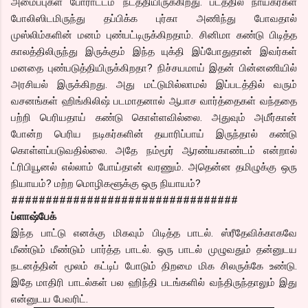
அமைப்புகள் போராட்டம் நடத்தியிருக்கிறது. படத்தில் நாயகர்கள்
போலிஸிடமிருந்து தப்பிக்க புர்கா அணிந்து போவதால்
முஸ்லிம்களின் மனம் புண்பட்டிருக்கிறதாம். சினிமா கண்டு பிடித்த
காலத்திலிருந்து இருக்கும் இந்த யுக்தி இப்போதுதான் இவர்கள்
மனதை புண்படுத்தியிருக்கிறதா? நிச்சயமாய் இதன் பின்னணியில்
அரசியல் இருக்கிறது. அது மட்டுமில்லாமல் இப்படத்தில் வரும்
வசனங்கள் ஹிங்கிலிஷ் படமாதனால் ஆபாச வார்த்தைகள் வந்ததை
பற்றி பெரியதாய் கண்டு கொள்ளவில்லை. அதுவும் அமீர்கான்
போன்ற பெரிய நடிகர்களின் தயாரிப்பாய் இருந்தால் கண்டு
கொள்ளப்படுவதில்லை. அதே நம்மூர் ஆரண்யகாண்டம் என்றால்
ட்ரிபியூனல் எல்லாம் போய்தான் வரணும். அதென்ன தமிழுக்கு ஒரு
நியாயம்? மற்ற மொழிகளூக்கு ஒரு நியாயம்?
#################################
ப்ளாஷ்பேக்
இந்த பாட்டு எனக்கு மிகவும் பிடித்த பாடல். ஸ்ரீதேவிக்காகவே
மீண்டும் மீண்டும் பார்த்த பாடல். ஒரு பாடல் முழுவதும் தன்னுடய
நடனத்தின் மூலம் கட்டிப் போடும் திறமை மிக சிலருக்கே உண்டு.
இதே மாதிரி பாடல்கள் பல ஹிந்தி படங்களில் வந்திருந்தாலும் இது
என்னுடய பேவரிட்.