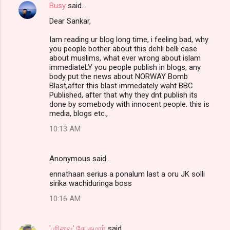
Busy
said…
Dear Sankar,
Iam reading ur blog long time, i feeling bad, why
you people bother about this dehli belli case
about muslims, what ever wrong about islam
immediateLY you people publish in blogs, any
body put the news about NORWAY Bomb
Blast,after this blast immedately waht BBC
Published, after that why they dnt publish its
done by somebody with innocent people. this is
media, blogs etc.,
10:13 AM
Anonymous said…
ennathaan serius a ponalum last a oru JK solli
sirika wachiduringa boss
10:16 AM
'பரிவை' சே.குமார்
said…