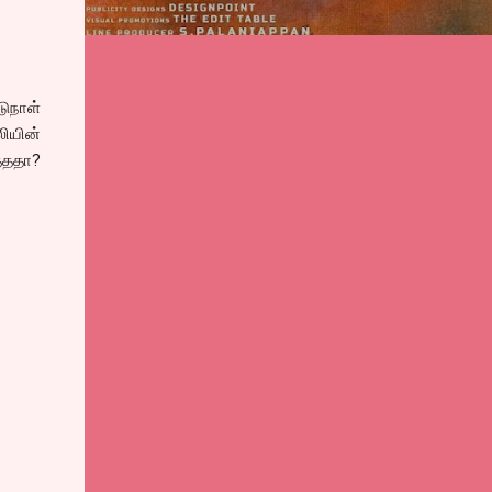
டுநாள்
லியின்
த்ததா?