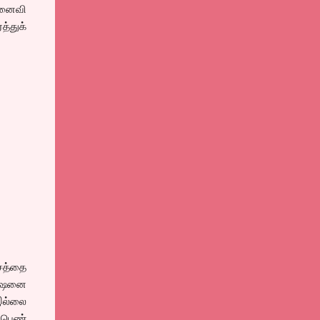
மனைவி
்துக்
்சத்தை
கேஷனை
இல்லை
 பெண்