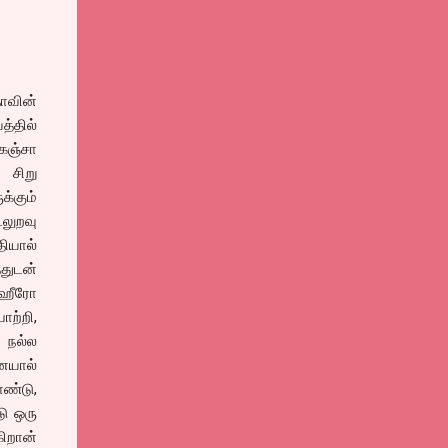
தாவின்
்தில்
 கஞ்சா
 சிறு
க்கும்
லுறவு
ியால்
்துடன்
? ஹீரோ
ற்றி,
 நல்ல
ையால்
ொண்டு,
ு ஒரு
கிறான்