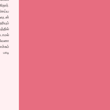
றார்.
 செய்ய
வுடன்
ியும்
்தில்
படாமல்
ருவேனா
்சும்
 பாடி