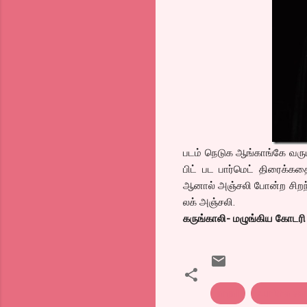
படம் நெடுக ஆங்காங்கே வரும
பிட் பட பார்மெட் திரைக்க
ஆனால் அஞ்சலி போன்ற சிறந்
லக் அஞ்சலி.
கருங்காலி- மழுங்கிய கோடரி
anjali
sunitha va