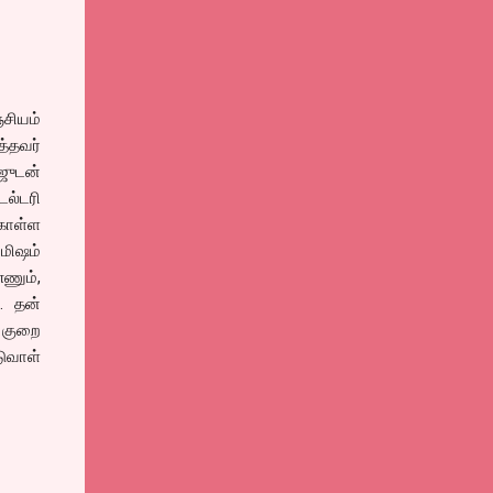
்சியம்
்தவர்
ஜுடன்
டல்டரி
கொள்ள
ிமிஷம்
்ணும்,
. தன்
ு குறை
ுவாள்