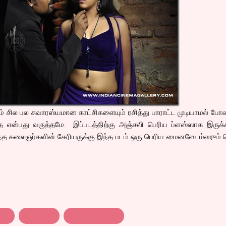
் சில பல சுவாரஸ்யமான காட்சிகளையும் ரசித்து பாராட்ட முடியாமல் போ
தை என்பது வருத்தமே. இப்படத்திற்கு அஞ்சலி பெரிய ப்ளஸ்ஸாக இருக்
த கலைஞர்களின் கேரியருக்கு இந்த படம் ஒரு பெரிய மைனஸே. ம்ஹும் ப
rma
கருங்காலி
திரை விமர்சனம்