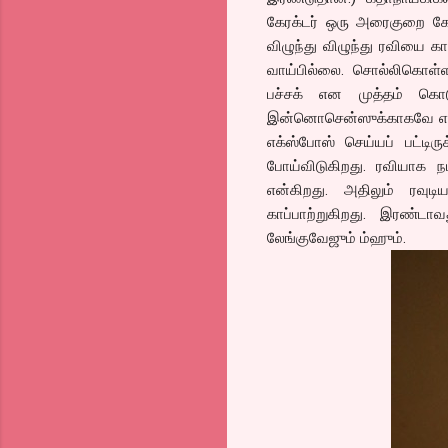
கேரக்டர் ஒரு அரைகுறை கே
விழுந்து விழுந்து ரவியை க
வாய்பில்லை. சொல்லிகொள்ளவ
பச்சக் என முத்தம் கொடு
இன்னொசென்ஸுக்காகவே என்ன
எக்ஸ்போஸ் செய்யப் பட்டிரு
போய்விடுகிறது. ரவியாக நட
என்கிறது. அதிலும் ரவுடி
காப்பாற்றுகிறது. இரண்டா
லேங்குவேஜும் ம்ஹும்.