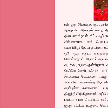
ரவி ஒரு அனாதை. குப்பத்தில
ஆதரவில் அவனும் வளர, திடீ
திருடனாகிறான். சிட்டி ஆப்
விற்பவனாக மாறி பொட்டலம
வயதிலிருந்தே மற்றவர்கள் உட
ஒரே ஒரு சிறுமி வயதுக்க
கொள்கிறாள். ஆனால் அவளை
அடக்க முடியாதென்கிறான். 
நெப்ரோ மேனியாக்காக மாறி 
இவ்வளவு கெட்டவன் என்று ச
அவளின் காதலுக்கு ஆளாகிறா
அன்புள்ள கணவனாய் வாழ்க
திருந்திவிடுகிறானாம். அப்
டாக்டர் தான் அவளிடம் தன
ஐந்து நிமிடம் உடலுறவு கொண