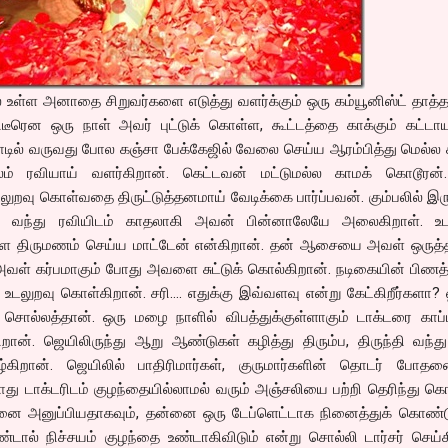
் உள்ள அனாதை சிறுவர்களை எடுத்து வளர்க்கும் ஒரு கம்யூனிஸ்ட் தாத்
ரென ஒரு நாள் அவர் புட்டுக் கொள்ள, கூட்டத்தை காக்கும் கட்டாயத
 காடில் வருவது போல கஞ்சா பேக்கேஜில் வேலை செய்ய ஆரம்பித்து மெல்ல
் ரவியாய் வளர்கிறான். கெட்டவன் மட்டுமல்ல காமக் கொடூரன்.
லுறவு கொள்வதை திருட்டுத்தனமாய் வேடிக்கை பார்ப்பவன். கும்பலில் இரு
ு வந்து ரவியிடம் காதலாகி அவன் பின்னாலேயே அலைகிறாள். உட
 திருமணம் செய்ய மாட்டேன் என்கிறான். தன் ஆசையை அவள் ஒருத்த
அவள் கர்பமாகும் போது அவளை சுட்டுக் கொல்கிறான். நடிகையின் பிணத
உடலுறவு கொள்கிறான். சரி…. எதுக்கு இவ்வளவு என்று கேட்கிறீர்களா
ொல்லத்தான். ஒரு மழை நாளில் விபத்துக்குள்ளாகும் டாக்டரை காப்பா
ன். ஜெயிலிருந்து ஆறு ஆண்டுகள் கழித்து திரும்ப, திருந்தி வந்து
ிறான். ஜெயிலில் பாதிரிமார்கள், குருமார்களின் தொடர் போதன
போது டாக்டரிடம் குழந்தையில்லாமல் வரும் அஞ்சலியை பற்றி தெரிந்து க
்னை அனுப்பியதாகவும், தன்னை ஒரு டேப்ளெட்டாக நினைத்துக் கொண்ட
்டால் நிச்சயம் குழந்தை உண்டாகிவிடும் என்று சொல்லி டார்சர் செய்