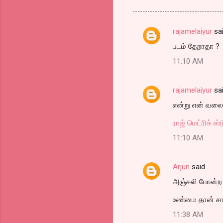
rajamelaiyur
sa
C
படம் தேறாதா ?
o
11:10 AM
m
m
rajamelaiyur
sa
e
என்று என் வலை
n
t
ராஜ் மெட்ரிக் ஸ
s
11:10 AM
Arjun
said…
அஞ்சலி போன்ற 
உண்மை தான் சா
11:38 AM