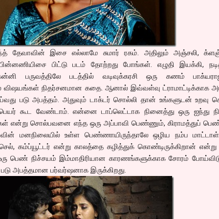
ரீகாந்த் தேவாவின் இசை எல்லாமே சுமார் ரகம். அதிலும் அஞ்சலி, க்ளஞ
் பின்னணியிசை பிட்டு படம் தோற்றது போங்கள். எழுதி இயக்கி, நடித
கன்னி பருவத்திலே படத்தில் வடிவுக்கரசி ஒரு கணம் பாக்யரா
பல விஷயங்கள் நிதர்சனமான கதை. ஆனால் இவ்வள்வு ட்ராமாட்டிக்காக அ
வது படு அபத்தம். அதுவும் டாக்டர் சொல்லி தான் உங்களுடன் உறவு 
ன் பெயர் கூட வேண்டாம். என்னை டாப்லெட்டாக நினைத்து ஒரு ஐந்து ந
கள் என்று சொல்பவனை எந்த ஒரு அப்பாவி பெண்ணும், கிராமத்துப் பெண
ாவின் மனநிலையில் உள்ள பெண்ணாயிருந்தாலே ஒழிய நம்ப மாட்டாள்
செல், கம்ப்யூட்டர் என்று காலத்தை கழித்துக் கொண்டிருக்கிறான் என்ற
ஒரு பெண் நிச்சயம் இம்மாதிரியான காரணங்களுக்காக சோரம் போய்விட
படு அபத்தமான பர்வர்ஷனாக இருக்கிறது.