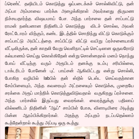
ப்ரெண்ட் தஷியிடம் கொடுத்து ஒப்படைக்கச் சொல்லிவிட்டு, தன்
அப்பா அம்மாவை பார்க்க அழைக்கிறாள் அவர்களது திருமண
நிச்சயதார்த்த விஷயமாய் பேச. அந்த பார்சலை தன் சாப்பாட்டு
ராமன் நண்பனான நிதினிடம் கொடுத்து விடச் சொல்ல, அவன்
ரோட்டோரம் விற்கும், கண்ட இடத்தில் சொறிந்து விட்டு கொடுக்கும்
சாப்பாட்டு அயிட்டத்தை சாப்பிட்டு விட்டு வயிறு ப்ரச்சனையாகி
வீட்டிலிருக்க, தன் காதலி வேறு வெளிநாட்டில் செட்டிலான ஒருவரோடு
கல்யாணம் செய்து கொள்கிறேன் என்று சொன்னதால் மனம் நொந்து
போய் வீட்டிற்கு வரும் அரூபிடம் தனக்கு உடம்பு சரியில்லை,
டாக்டரிடம் போனேன் புட் பாய்சன் ஆகிவிட்டது என்று சொல்லி,
போகிற வழியில் labபில் தன் ஸ்டூல் டெஸ்ட செய்வதற்கான
சேம்பிளையும், அந்த கவரையும் அட்ரஸையும் கொடுக்க, முறையே
சரக்கை அரூப் மாற்றிக் கொடுத்துவிடுவதால் வருகிறது ப்ரச்சனை.
அந்த பார்சலில் இருப்பது வைரங்கள். வைரத்துக்கு பதிலாய்
வில்லனிடம் நிதினின் “ஆய்” சாம்பிள் போக, விளாடிமிரை அடித்து
பின்ன ஆரம்பிக்கிறார்கள். அதற்கு அப்புறம் நடப்பதெல்லாம்
கூத்தேன்றால் கூத்து அப்படி ஒரு கூத்து.