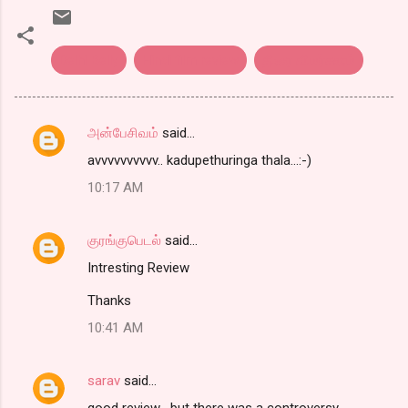
Delhi Belly
Hindi film review
திரை விமர்சனம்
அன்பேசிவம்
said…
C
avvvvvvvvvv.. kadupethuringa thala...:-)
o
10:17 AM
m
m
குரங்குபெடல்
said…
e
Intresting Review
n
t
Thanks
s
10:41 AM
sarav
said…
good review , but there was a controversy