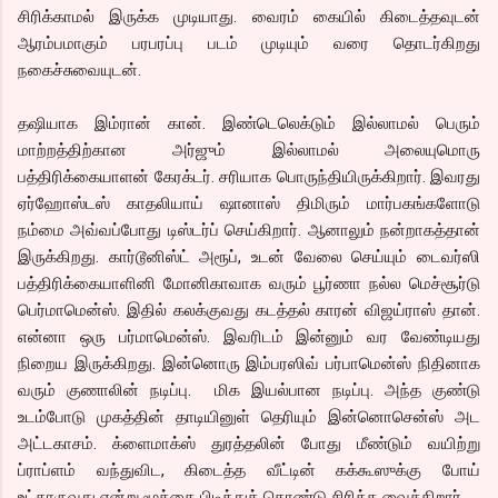
சிரிக்காமல் இருக்க முடியாது. வைரம் கையில் கிடைத்தவுடன்
ஆரம்பமாகும் பரபரப்பு படம் முடியும் வரை தொடர்கிறது
நகைச்சுவையுடன்.
தஷியாக இம்ரான் கான். இண்டெலெக்டும் இல்லாமல் பெரும்
மாற்றத்திற்கான அர்ஜும் இல்லாமல் அலையுமொரு
பத்திரிக்கையாளன் கேரக்டர். சரியாக பொருந்தியிருக்கிறார். இவரது
ஏர்ஹோஸ்டஸ் காதலியாய் ஷானாஸ் திமிரும் மார்பகங்களோடு
நம்மை அவ்வப்போது டிஸ்டர்ப் செய்கிறார். ஆனாலும் நன்றாகத்தான்
இருக்கிறது. கார்டூனிஸ்ட் அரூப், உடன் வேலை செய்யும் டைவர்ஸி
பத்திரிக்கையாளினி மோனிகாவாக வரும் பூர்ணா நல்ல மெச்சூர்டு
பெர்மாமென்ஸ். இதில் கலக்குவது கடத்தல் காரன் விஜய்ராஸ் தான்.
என்னா ஒரு பர்மாமென்ஸ். இவரிடம் இன்னும் வர வேண்டியது
நிறைய இருக்கிறது. இன்னொரு இம்பரஸிவ் பர்பாமென்ஸ் நிதினாக
வரும் குணாலின் நடிப்பு. மிக இயல்பான நடிப்பு. அந்த குண்டு
உடம்போடு முகத்தின் தாடியினுள் தெரியும் இன்னொசென்ஸ் அட
அட்டகாசம். க்ளைமாக்ஸ் துரத்தலின் போது மீண்டும் வயிற்று
ப்ராப்ளம் வந்துவிட, கிடைத்த வீட்டின் கக்கூஸுக்கு போய்
உட்காருவது என்று மூக்கை பிடித்துக் கொண்டு சிரிக்க வைக்கிறார்.