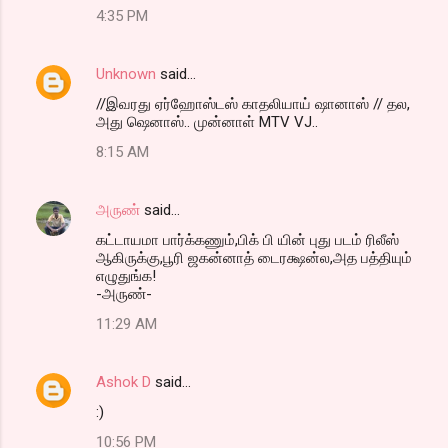
4:35 PM
Unknown
said…
//இவரது ஏர்ஹோஸ்டஸ் காதலியாய் ஷானாஸ் // தல,
அது ஷெனாஸ்.. முன்னாள் MTV VJ..
8:15 AM
அருண்
said…
கட்டாயமா பார்க்கணும்,பிக் பி யின் புது படம் ரிலீஸ்
ஆகிருக்கு,பூரி ஜகன்னாத் டைரக்ஷன்ல,அத பத்தியும்
எழுதுங்க!
-அருண்-
11:29 AM
Ashok D
said…
:)
10:56 PM