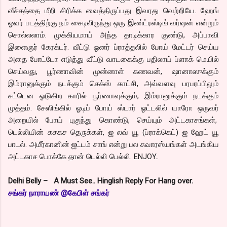
வீச்சத்தை மீறி சிரிக்க வைத்திருப்பது இவரது வெற்றியே. ஹேங்
ஓவர் படத்திற்கு நம் சைடிலிருந்து ஒரு இண்ட்ரஸ்டிங் வர்ஷன் என்றும்
சொல்லலாம். முக்கியமாய் அந்த தாடிக்கார குண்டு, அப்பாவி
இளைஞர் கேரக்டர். வீட்டு ஓனர் ப்ராத்தலில் போய் மேட்டர் செய்ய
அதை போட்டோ எடுத்து வீட்டு வாடகைக்கு பதிலாய் ப்ளாக் மெயில்
செய்வது, பூர்ணாவின் முன்னாள் கணவன், ஷானாஸுக்கும்
இம்ரானுக்கும் நடக்கும் செக்ஸ் காட்சி, அவ்வளவு பரபரப்பிலும்
சட்டென ஓடுகிற காரில் பூர்ணாவுக்கும், இம்ரானுக்கும் நடக்கும்
முத்தம். சேஸிங்கில் ஓடிப் போய் ஸ்டார் ஓட்டலில் யாரோ ஒருவர்
அறையில் போய் புகுந்து கொண்டு, செய்யும் அட்டகாசங்கள்,
டெல்லியின் கசகச தெருக்கள், ஐ லவ் யூ (ப்ராக்கெட்) ஐ ஹேட் யூ
பாடல். அமீர்கானின் ஐட்டம் சாங் என்று பல சுவாரஸ்யங்கள் அடங்கிய
அட்டகாச பொக்கே தான் டெல்லி பெல்லி. ENJOY..
Delhi Belly – A Must See.. Hinglish Reply For Hang over.
சங்கர் நாராயண் @கேபிள் சங்கர்