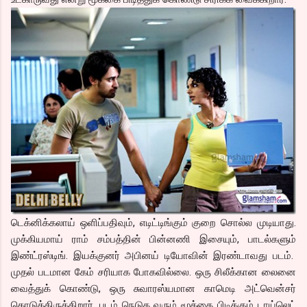
டெக்னிக்கலாய் ஒளிப்பதிவும், எடிட்டிங்கும் குறை சொல்ல முடியாது.
முக்கியமாய் ராம் சம்பத்தின் பின்னணி இசையும், பாடல்களும்
இண்ட்ரஸ்டிங். இயக்குனர் அபினய் டியோவின் இரண்டாவது படம்.
முதல் படமான கேம் சரியாக போகவில்லை. ஒரு சிலீக்கான லைனை
வைத்துக் கொண்டு, ஒரு சுவாரஸ்யமான காமெடி அட்வென்சர்
கொடுத்திருக்கிறார். படம் நெடுக வரும் மூக்கை பிடிக்கும் டாய்லெட்