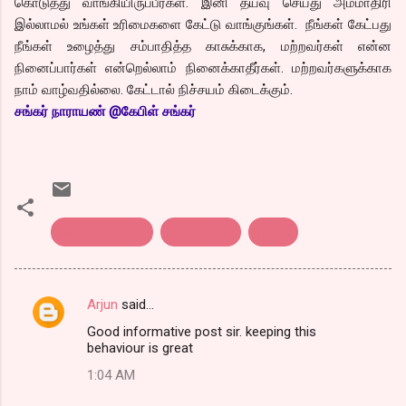
கொடுத்து வாங்கியிருப்பீர்கள். இனி தயவு செய்து அம்மாதிரி
இல்லாமல் உங்கள் உரிமைகளை கேட்டு வாங்குங்கள். நீங்கள் கேட்பது
நீங்கள் உழைத்து சம்பாதித்த காசுக்காக, மற்றவர்கள் என்ன
நினைப்பார்கள் என்றெல்லாம் நினைக்காதீர்கள். மற்றவர்களுக்காக
நாம் வாழ்வதில்லை. கேட்டால் நிச்சயம் கிடைக்கும்.
சங்
கர் நாராயண் @கேபிள் சங்கர்
fame cinemas
food court
rights
Arjun
said…
C
Good informative post sir. keeping this
o
behaviour is great
m
1:04 AM
m