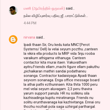
மணி (ஆயிரத்தில் ஒருவன்)
said…
நல்ல விழிப்புனர்வு பதிவு ஜீ...பாராட்டுக்கள்...
4:44 PM
nirvana
said…
Ipadi thaan Sir, Oru kedu kata MNC’(Perot
Systems/ Dell) la velai seyum pozthu ,canteen
la vikira ella products la MRP vida 5nju rooba
varaikum athigama vithanuga. Canteen
contactor kita murai itaen. Vakuvatham
ayitru.Friends ellam ,machi figure ellam pakuthu
,pichaikaran mathiri sandai podathaneu
sonanga. Contractor kadaisiyaga Apadi thaan
seyvom sonanaga. Enga office message board
la athai pathi ezthuninaen. Kita thita 1000 peru
mel velai seyum aluvagam. 2,3 peru thavira
yarum support panula. HR nu solikinu sila
kazhisadinga kupitu miratinanga. Friends nu
solitu erunthavanaga kai kazhivitanga. Ennai oru
thozhu nozhali pola saga uzhirgal parthargal.