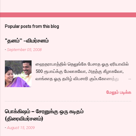
Popular posts from this blog
"தனம்” -விமர்சனம்
-
September 05, 2008
ஹைதராபாத்தில் தெலுங்கே பேசாத ஓரு ஏரியாவில்
500 ரூபாய்க்கு மேலாகவோ, அதற்கு கீழாகவோ,
வாங்காத ஓரு தமிழ் விபசாரி கும்பகோணத்து
அக்ரஹாரத்தின் வீட்டில் மருமகளாக
மேலும் படிக்க
வாழ்கைபடுகிறாள். அவளுடய வாழ்கை எப்படி
அமைந்தது? என்ற ஓரு நல்ல லைனை , சங்கீதா
தன்னுடய இடுப்பை சுழற்றி, சுழற்றி நடப்பதை போல்
பொக்கிஷம் – சேரனுக்கு ஒரு கடிதம்
சும்மா, சுத்தி, சுத்தி குழப்பி, நம்பமுடியாத
(திரைவிமர்சனம்)
திரைக்கதையால் சொதப்பி,சங்கீதாவை ஏதோ
-
August 15, 2009
ரஜினியை போல நினைத்து பில்டப் செய்வதும்,