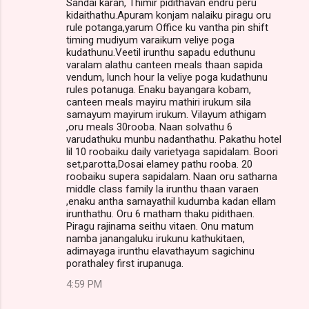
Sandai karan, Thimir pidithavan endru peru
kidaithathu.Apuram konjam nalaiku piragu oru
rule potanga,yarum Office ku vantha pin shift
timing mudiyum varaikum veliye poga
kudathunu.Veetil irunthu sapadu eduthunu
varalam alathu canteen meals thaan sapida
vendum, lunch hour la veliye poga kudathunu
rules potanuga. Enaku bayangara kobam,
canteen meals mayiru mathiri irukum sila
samayum mayirum irukum. Vilayum athigam
,oru meals 30rooba. Naan solvathu 6
varudathuku munbu nadanthathu. Pakathu hotel
lil 10 roobaiku daily varietyaga sapidalam. Boori
set,parotta,Dosai elamey pathu rooba. 20
roobaiku supera sapidalam. Naan oru satharna
middle class family la irunthu thaan varaen
,enaku antha samayathil kudumba kadan ellam
irunthathu. Oru 6 matham thaku pidithaen.
Piragu rajinama seithu vitaen. Onu matum
namba janangaluku irukunu kathukitaen,
adimayaga irunthu elavathayum sagichinu
porathaley first irupanuga.
4:59 PM