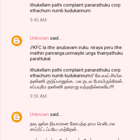
ithukellam pathi complaint panarathuku corp
ethachum numb kudukannum
9:45 AM
Unknown
said…
//KFC la ithe anubavam iruku. niraya peru ithe
mathiri panranga.unmaiyile unga thairiyathuku
parattukal.
ithukellam pathi complaint panarathuku corp
ethachum numb kudukannum// கே.எஃப்.சியில
தண்ணி குடுப்பானுங்க.. பல தடவ போயிருக்கேன்..
எப்பயுமே தண்ணி தகராறு வந்ததில்லையே!!!
9:59 AM
Unknown
said…
தல, ஒங்க நியாமான கோபத்த நாம பெலிடால
சாப்பிட்டப்பயே பாத்தேன்..