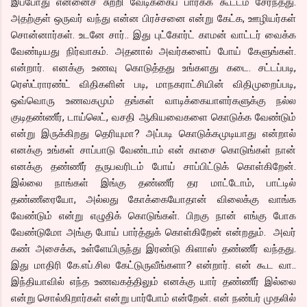
இப்போது என்னைச் சுற்றி வேடிக்கைப் பார்க்க கூட்டம் சேர்ந்தது.
அதற்குள் ஒருவர் வந்து என்ன பிரச்சனை என்று கேட்க, ஊழியர்கள்
சொன்னார்கள். உடனே சார்.. இது புட்கோர்ட் காமன் வாட்டர் வைக்க
வேண்டியது நிர்வாகம். அதனால் அவர்களைப் போய் கேளுங்கள்.
என்றார். எனக்கு உணவு கொடுத்தது உங்களது கடை. சட்டப்படி,
ரெஸ்ட்ராரண்ட் விதிகளின் படி, மாநகராட்சியின் விதிமுறைப்படி,
ஒவ்வொரு உணவகமும் தங்கள் வாடிக்கையாளர்களுக்கு நல்ல
குடிதண்ணீர், டாய்லெட், வசதி ஆகியவைகளை கொடுக்க வேண்டும்
என்று இருக்கிறது தெரியுமா? அப்படி கொடுக்கமுடியாது என்றால்
எனக்கு உங்கள் சாப்பாடு வேண்டாம் என் காசை கொடுங்கள் நான்
எனக்கு தண்ணீர் தருபவரிடம் போய் சாப்பிட்டுக் கொள்கிறேன்.
இல்லை நாங்கள் இங்கு தண்ணீர் தர மாட்டோம், பாட்டில்
தண்ணீரையோ, அல்லது கோக்கையோதான் விலைக்கு வாங்க
வேண்டும் என்று எழுதிக் கொடுங்கள். பிறகு நான் எங்கு போக
வேண்டுமோ அங்கு போய் பார்த்துக் கொள்கிறேன் என்றதும். அவர்
கண் அசைக்க, உள்ளேயிருந்து இரண்டு கிளாஸ் தண்ணீர் வந்தது.
இது மாதிரி கே.எப்.சில கேட்டுருவீங்களா? என்றார். என் கூட வா..
இந்தியாவில் எந்த உணவகத்திலும் எனக்கு யார் தண்ணீர் இல்லை
என்று சொல்கிறார்கள் என்று பார்போம் என்றேன். என் நண்பர் முதலில்