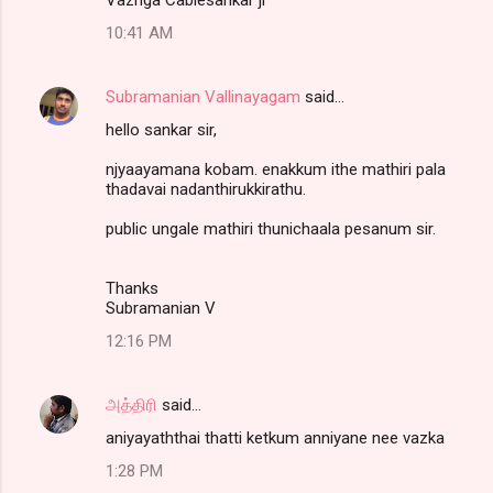
10:41 AM
Subramanian Vallinayagam
said…
hello sankar sir,
njyaayamana kobam. enakkum ithe mathiri pala
thadavai nadanthirukkirathu.
public ungale mathiri thunichaala pesanum sir.
Thanks
Subramanian V
12:16 PM
அத்திரி
said…
aniyayaththai thatti ketkum anniyane nee vazka
1:28 PM