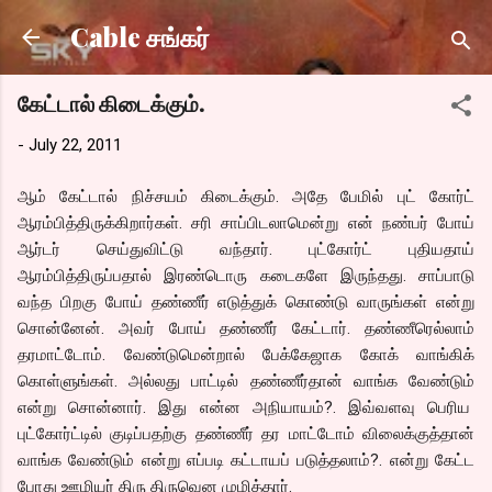
Skip to main content
Cable சங்கர்
கேட்டால் கிடைக்கும்.
-
July 22, 2011
ஆம் கேட்டால் நிச்சயம் கிடைக்கும். அதே பேமில் புட் கோர்ட்
ஆரம்பித்திருக்கிறார்கள். சரி சாப்பிடலாமென்று என் நண்பர் போய்
ஆர்டர் செய்துவிட்டு வந்தார். புட்கோர்ட் புதியதாய்
ஆரம்பித்திருப்பதால் இரண்டொரு கடைகளே இருந்தது. சாப்பாடு
வந்த பிறகு போய் தண்ணீர் எடுத்துக் கொண்டு வாருங்கள் என்று
சொன்னேன். அவர் போய் தண்ணீர் கேட்டார். தண்ணீரெல்லாம்
தரமாட்டோம். வேண்டுமென்றால் பேக்கேஜாக கோக் வாங்கிக்
கொள்ளுங்கள். அல்லது பாட்டில் தண்ணீர்தான் வாங்க வேண்டும்
என்று சொன்னார். இது என்ன அநியாயம்?. இவ்வளவு பெரிய
புட்கோர்ட்டில் குடிப்பதற்கு தண்ணீர் தர மாட்டோம் விலைக்குத்தான்
வாங்க வேண்டும் என்று எப்படி கட்டாயப் படுத்தலாம்?. என்று கேட்ட
போது ஊழியர் திரு திருவென முழித்தார்.