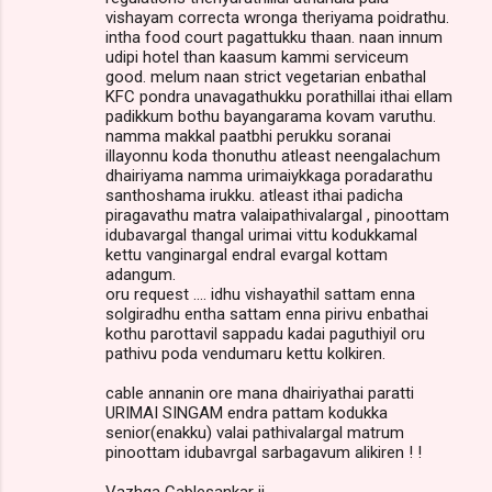
vishayam correcta wronga theriyama poidrathu.
intha food court pagattukku thaan. naan innum
udipi hotel than kaasum kammi serviceum
good. melum naan strict vegetarian enbathal
KFC pondra unavagathukku porathillai ithai ellam
padikkum bothu bayangarama kovam varuthu.
namma makkal paatbhi perukku soranai
illayonnu koda thonuthu atleast neengalachum
dhairiyama namma urimaiykkaga poradarathu
santhoshama irukku. atleast ithai padicha
piragavathu matra valaipathivalargal , pinoottam
idubavargal thangal urimai vittu kodukkamal
kettu vanginargal endral evargal kottam
adangum.
oru request .... idhu vishayathil sattam enna
solgiradhu entha sattam enna pirivu enbathai
kothu parottavil sappadu kadai paguthiyil oru
pathivu poda vendumaru kettu kolkiren.
cable annanin ore mana dhairiyathai paratti
URIMAI SINGAM endra pattam kodukka
senior(enakku) valai pathivalargal matrum
pinoottam idubavrgal sarbagavum alikiren ! !
Vazhga Cablesankar ji