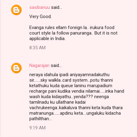
sasibanuu
said…
Very Good.
Evanga rules ellam foreign la.. irukura food
court style la follow panuranga.. But it is not
applicable in India.
8:35 AM
Nagarajan
said…
neraya idahula ipadi aniyayamnadakuthu
sir.......sky walkla..card system...potu thanni
ketathuku kuda queue laninu marupadium
recharge pani kudika vendia nilamai......inka hand
wash kuda kidayathu...yenda??? neenga
tamilnadu ku ullathane kadai
vachrukeenga..kaikaluva thanni keta kuda thara
matranunga.......apdinu keta....ungaluku kidacha
pathilthan...
9:19 AM