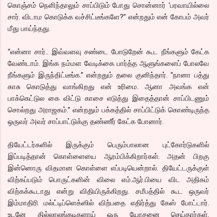
கொஞ்சம் நெளிந்தாலும் சாப்பிடும் போது சொன்னார் ‘பரவாயில்லை
சார். விடாம கொடுக்க வச்சிட்டீங்களே?” என்றதும் என் கோபம் அவர்
மீது பாய்ந்தது.
“என்னா சார்.. இவ்வளவு சண்டை போடுறேன் கூட நீங்களும் கேட்க
வேண்டாம். இங்க நம்மள வேடிக்கை பார்த்த ஆளுங்களைப் போலவே
நீங்களும் இருந்திட்டீங்க.” என்றதும் தலை குனிந்தார். “நானா பத்து
காசு கொடுத்து வாங்கிறது என் உரிமை. ஆனா அவங்க என்
பாக்கெட்டுல கை விட்டு காசை எடுத்து இதைத்தான் சாப்பிடணும்
சொல்றது அராஜகம்.” என்றதும் பக்கத்தில் சாப்பிட்டுக் கொண்டிருந்த
ஒருவர் அவர் சாப்பாட்டுக்கு தண்ணீர் கேட்க போனார்.
தியேட்டர்களில் இருக்கும் பெரும்பாலான புட்கோர்டுகளில்
இப்படித்தான் கொள்ளையை ஆரம்பிக்கிறார்கள். அதன் பிறகு
இன்னொரு விதமான கொள்ளை எப்படியென்றால். தியேட்டருக்குள்
விற்கப்படும் பொருட்களின் விலை எம்.ஆர்.பியை விட அதிகம்
விற்கக்கூடாது என்று விதியிருக்கிறது. சமீபத்தில் கூட ஒருவர்
இம்மாதிரி மல்ட்டிப்ளெக்ஸில் விற்பதை எதிர்த்து கேஸ் போட்டார்.
உடனே தில்லாலங்கடிகளாய் ஒரு யோசனை செய்தார்கள்.