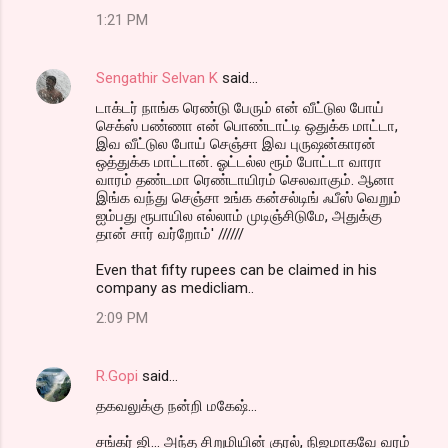
1:21 PM
Sengathir Selvan K
said…
டாக்டர் நாங்க ரெண்டு பேரும் என் வீட்டுல போய்
செக்ஸ் பண்ணா என் பொண்டாட்டி ஒதுக்க மாட்டா,
இவ வீட்டுல போய் செஞ்சா இவ புருஷன்காரன்
ஒத்துக்க மாட்டான். ஓட்டல்ல ரூம் போட்டா வாரா
வாரம் தண்டமா ரெண்டாயிரம் செலவாகும். ஆனா
இங்க வந்து செஞ்சா உங்க கன்சல்டிங் ஃபீஸ் வெறும்
ஐம்பது ரூபாயில எல்லாம் முடிஞ்சிடுமே, அதுக்கு
தான் சார் வர்றோம்' //////
Even that fifty rupees can be claimed in his
company as medicliam..
2:09 PM
R.Gopi
said…
தகவலுக்கு நன்றி மகேஷ்...
சங்கர் ஜி... அந்த சிறுமியின் குரல், நிஜமாகவே வரம்