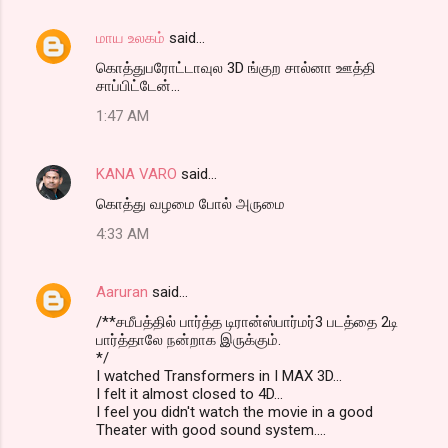
n
மாய உலகம்
said…
t
கொத்துபரோட்டாவுல 3D ங்குற சால்னா ஊத்தி
s
சாப்பிட்டேன்...
1:47 AM
KANA VARO
said…
கொத்து வழமை போல் அருமை
4:33 AM
Aaruran
said…
/**சமீபத்தில் பார்த்த டிரான்ஸ்பார்மர்3 படத்தை 2டி
பார்த்தாலே நன்றாக இருக்கும்.
*/
I watched Transformers in I MAX 3D...
I felt it almost closed to 4D...
I feel you didn't watch the movie in a good
Theater with good sound system....