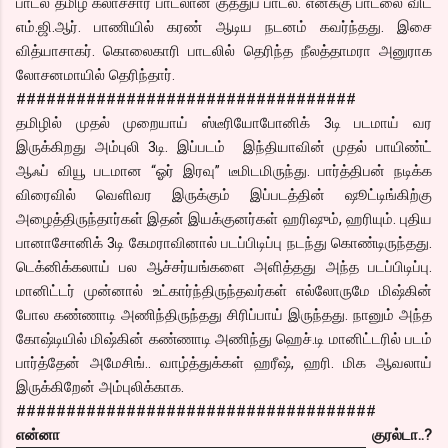
பாடல் தமிழ் கலாச்சார பாடலான குத்துப் பாடல். எனக்கு பாடலை விட
எம்.ஜி.ஆர். பாணியில் கரண் ஆடிய நடனம் கவர்ந்தது. இசை
வித்யாசாகர். கொலைகாரி பாடலில் தெரிந்த நீலத்தாமரா அனுராக
லோசனமாயில் தெரிந்தார்.
##################################
தமிழில் முதல் முறையாய் ஸ்டீரியோபோனிக் 3டி படமாய் வர
இருக்கிறது அம்புலி 3டி. இப்படம் இந்தியாவின் முதல் பாயிண்ட்
ஆஃப் வியூ படமான “ஓர் இரவு” டீமிடமிருந்து. பார்த்திபன் நடிக்க
விரைவில் வெளிவர இருக்கும் இப்படத்தின் ஷூட்டிங்கிற்கு
அழைத்திருந்தார்கள் இதன் இயக்குனர்கள் ஹரிஷும், ஹரியும். புதிய
பானாசோனிக் 3டி கேமராவினால் படப்பிடிப்பு நடந்து கொண்டிருந்தது.
டெக்னிக்கலாய் பல ஆச்சர்யங்களை அளித்தது அந்த படப்பிடிப்பு.
மானிட்டர் முன்னால் உட்கார்ந்திருந்தவர்கள் எல்லோருமே மிஷ்கின்
போல கண்ணாடி அணிந்திருந்தது சிரிப்பாய் இருந்தது. நானும் அந்த
கோஷ்டியில் மிஷ்கின் கண்ணாடி அணிந்து ஹெச்.டி மானிட்டரில் படம்
பார்த்தேன் அமேசிங்.. வாழ்த்துக்கள் ஹரீஷ், ஹரி. மிக ஆவலாய்
இருக்கிறேன் அம்புலிக்காக.
####################################
என்னா குரல்டா..?