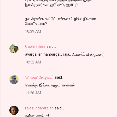
இயக்குனர்கள் ஹரிஷும், ஹரியும்.
தல அவங்க கூப்பிட்டாங்களா? இல்ல நீங்களா
போனீங்களா?
10:39 AM
Cable சங்கர்
said…
avargal en nanbargal.. raja.. டோண்ட் பி க்ரூயல்.:)
10:52 AM
'பரிவை' சே.குமார்
said…
கொத்து இந்தவாரமும் கலக்கல்.
11:26 AM
rajasundararajan
said…
என்ன குரல்டா!