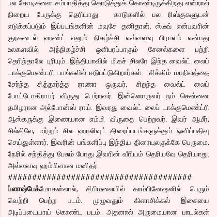
பல கோடிகளை சம்பாதித்து கொடுத்துக் கொண்டிருக்கிறது என்றால்
நிறைய பேருக்கு தெரியாது. காடுகளில் பல ரிஸ்குகளுடன்
எடுக்கப்படும் இப்படங்களின் மவுசே தனிதான். ஸ்டீவ் என்பவரின்
குரகடைல் ஹண்ட் எனும் நிகழ்ச்சி எவ்வளவு பிரபலம் என்பது
உலகளவில் அந்நிகழ்ச்சி ஒளிபரப்பாகும் சேனல்களை பற்றி
தெரிந்தாலே புரியும். இந்தியாவில் மிகச் சிலரே இந்த வைல்ட் லைப்
டாக்குமெண்டரி பாங்கலில் ஈடுபட்டுகிறார்கள். சிக்கிம் மாநிலத்தை
சேர்ந்த சித்தார்த்த ராணா ஒருவர். சிறந்த வைல்ட் லைப்
போட்டோகிராபர் விருது பெற்றவர். இன்னொருவர் நம் சென்னை
தமிழரான அல்போன்ஸ் ராய். இவரது வைல்ட் லைப் டாக்குமெண்ட்ரி
ஆஸ்கருக்கு இணையான எம்மி விருதை பெற்றவர். இவர் ஆமீர்,
சில்சிலே, மற்றும் சில ஹாலிவுட் திரைப்படங்களுக்கும் ஒளிப்பதிவு
செய்துள்ளார். இவரின் பங்களிப்பு இந்திய திரையுலகுக்கே பெருமை.
நேரில் சந்தித்து பேசும் போது இவரின் வீரியம் தெரியவே தெரியாது.
அவ்வளவு ஹம்பிளான மனிதர்.
######################################
ப்ளாஷ்பேக்
மோகன்லால், சிபிமலையில் காம்பினேஷனில் பெரும்
வெற்றி பெற்ற படம். முழுவதும் கிளாசிக்கல் இசையை
அடிப்படையாய் கொண்ட படம். அதனால் அருமையான பாடல்கள்