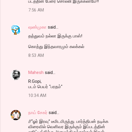
படத்தின் பேரை சொல்லி இருக்கலாமே!!
7:56 AM
ஷண்முகா
said…
தத்துவம் நல்லா இருக்கு பாஸ்!
கொத்து இந்தவாரமும் கலக்கல்
8:53 AM
Mahesh
said…
R.Gopi,
படம் பெயர் "பரதம்"
10:34 AM
நாய் சேகர்
said…
//“ஓர் இரவு” டீமிடமிருந்து. பார்த்திபன் நடிக்க
விரைவில் வெளிவர இருக்கும் இப்படத்தின்
ஷூட்டிங்கிற்கு அழைத்திருந்தார்கள் இதன்