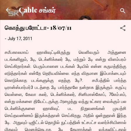
Skip to main content
Cable சங்கர்
கொத்து பரோட்டா- 18/07/11
-
July 17, 2011
சமீபகாலமாய் ஹாலிவுட்டிலிருந்து வெளிவரும் அத்துனை
படங்களிலும், 3டி, டெக்னிக்கலர் 3டி, மற்றும் 2டி என்று விளம்பரம்
செய்கிறார்கள். பெரும்பாலான படங்கள் 3டியில் என்ன கருமத்திற்கு
எடுத்தார்கள் என்றே தெரியவில்லை. எந்த விதமான இம்பாக்டையும்
கொடுக்காத படங்களுக்கு எதற்கு 3டி?. சமீபத்தில் பார்த்த
டிரான்ஸ்பார்மர்3 படத்தை 2டி பார்த்தாலே நன்றாக இருக்கும். கருப்பு
வெள்ளை, கேவா கலர், டெக்னிக்கலர், சினிமாஸ்கோப், 70எம்.எம்,
என்று மக்களை தியேட்டருக்கு அழைத்து வந்து உட்கார வைக்கும் பல
டெக்னிக்குகளை ஹாலிவுட் பட நிறுவனங்கள் முயற்சி
செய்தவண்ணம் இருக்கத்தான் செய்கிறது. அதில் ஒன்றுதான் இந்த
3டி. அதுவும் டிஜிட்டல் தொழில் நுட்பத்தின் உட்சபட்ச வளர்ச்சியினால்
மிகவும் மெனக்கெடாத 3டி கேமராக்கள் வந்துவிட்டதால்