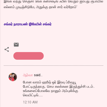
இங்க வந்து செஞ்சா உங்க கன்சல்டிங் ஃபீஸ் வெறும் ஐம்பது ரூபாயில
எல்லாம் முடிஞ்சிடுமே, அதுக்கு தான் சார் வர்றோம்'
சங்
கர் நாராயண் @கேபிள் சங்கர்
கொத்து பரோட்டா
ஆர்வா
said…
C
போன வாரம் ஹரீஷ் ஒர் இரவு ப்ரிவுயூ
o
போட்டிருந்தாரு.. செம கலக்கலா இருந்துச்சி படம்..
m
உங்களைப்போலவே நானும் அம்புலிக்கு
வெயிட்டிங்......
m
12:10 AM
e