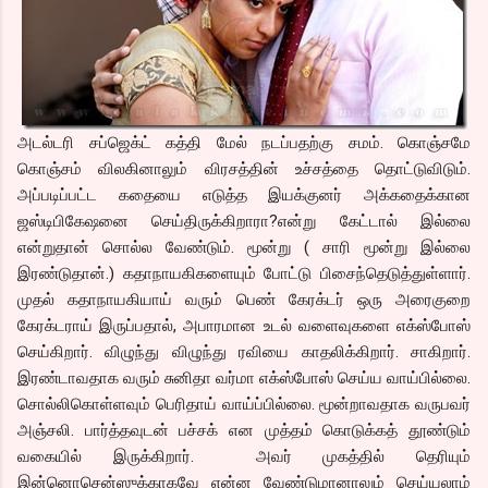
அடல்டரி சப்ஜெக்ட் கத்தி மேல் நடப்பதற்கு சமம். கொஞ்சமே
கொஞ்சம் விலகினாலும் விரசத்தின் உச்சத்தை தொட்டுவிடும்.
அப்படிப்பட்ட கதையை எடுத்த இயக்குனர் அக்கதைக்கான
ஜஸ்டிபிகேஷனை செய்திருக்கிறாரா?என்று கேட்டால் இல்லை
என்றுதான் சொல்ல வேண்டும். மூன்று ( சாரி மூன்று இல்லை
இரண்டுதான்.) கதாநாயகிகளையும் போட்டு பிசைந்தெடுத்துள்ளார்.
முதல் கதாநாயகியாய் வரும் பெண் கேரக்டர் ஒரு அரைகுறை
கேரக்டராய் இருப்பதால், அபாரமான உடல் வளைவுகளை எக்ஸ்போஸ்
செய்கிறார். விழுந்து விழுந்து ரவியை காதலிக்கிறார். சாகிறார்.
இரண்டாவதாக வரும் சுனிதா வர்மா எக்ஸ்போஸ் செய்ய வாய்பில்லை.
சொல்லிகொள்ளவும் பெரிதாய் வாய்ப்பில்லை. மூன்றாவதாக வருபவர்
அஞ்சலி. பார்த்தவுடன் பச்சக் என முத்தம் கொடுக்கத் தூண்டும்
வகையில் இருக்கிறார். அவர் முகத்தில் தெரியும்
இன்னொசென்ஸுக்காகவே என்ன வேண்டுமானாலும் செய்யலாம்