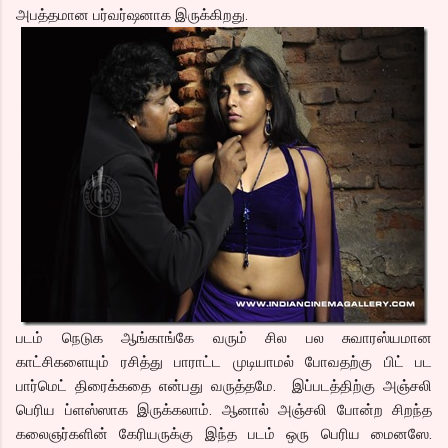
அபத்தமான பர்வர்ஷனாக இருக்கிறது.
படம் நெடுக ஆங்காங்கே வரும் சில பல சுவாரஸ்யமான
காட்சிகளையும் ரசித்து பாராட்ட முடியாமல் போவதற்கு பிட் பட
பார்மெட் திரைக்கதை என்பது வருத்தமே. இப்படத்திற்கு அஞ்சலி
பெரிய ப்ளஸ்ஸாக இருக்கலாம். ஆனால் அஞ்சலி போன்ற சிறந்த
கலைஞர்களின் கேரியருக்கு இந்த படம் ஒரு பெரிய மைனஸே.