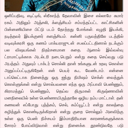
ஒளிப்பதிவு, எடிட்டிங், ஸ்ரீகாந்த் தேவாவின் இசை எல்லாமே சுமார்
ரகம். அதிலும் அஞ்சலி, க்ளஞ்சியம் சம்மந்தப்பட்ட காட்சிகளின்
பின்னணியிசை பிட்டு படம் தோற்றது போங்கள். எழுதி இயக்கி,
நடித்தவர் இயக்குனர் களஞ்சியம். கன்னி பருவத்திலே படத்தில்
வடிவுக்கரசி ஒரு கணம் பாக்யராஜுடன் சபலப்பட்டதினால் நடக்கும்
பல விஷயங்கள் நிதர்சனமான கதை. ஆனால் இவ்வள்வு
ட்ராமாட்டிக்காக அடல்டரி நடைபெறும் என்று கதை செய்வது படு
அபத்தம். அதுவும் டாக்டர் சொல்லி தான் உங்களுடன் உறவு கொள்ள
அனுப்பப்பட்டிருகிறேன். என் பெயர் கூட வேண்டாம். என்னை
டாப்லெட்டாக நினைத்து ஒரு ஐந்து நிமிஷம் செக்ஸ் வைத்துக்
கொள்ளுங்கள் என்று சொல்பவனை எந்த ஒரு அப்பாவி பெண்ணும்,
கிராமத்துப் பெண்ணும், தெய்வ திருமகள் கிருஷ்ணாவின்
மனநிலையில் உள்ள பெண்ணாயிருந்தாலே ஒழிய நம்ப மாட்டாள். தன்
கணவன் எப்போது புத்த்கம், செல், கம்ப்யூட்டர் என்று காலத்தை
கழித்துக் கொண்டிருக்கிறான் என்று குறை சொல்லும் அளவிற்கு
உள்ள ஒரு பெண் நிச்சயம் இம்மாதிரியான காரணங்களுக்காக
சோரம் போய்விடுவாள் என்று நினைக்க தூண்டுவதே படு