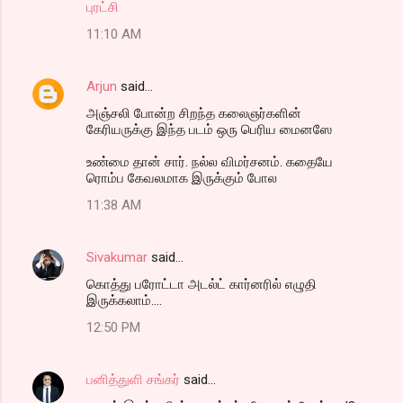
புரட்சி
s
11:10 AM
Arjun
said…
அஞ்சலி போன்ற சிறந்த கலைஞர்களின்
கேரியருக்கு இந்த படம் ஒரு பெரிய மைனஸே
உண்மை தான் சார். நல்ல விமர்சனம். கதையே
ரொம்ப கேவலமாக இருக்கும் போல
11:38 AM
Sivakumar
said…
கொத்து பரோட்டா அடல்ட் கார்னரில் எழுதி
இருக்கலாம்....
12:50 PM
பனித்துளி சங்கர்
said…