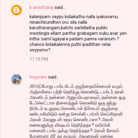
k amirtharaj
said…
kalanjiyam vaypu kidaikatha nalla iyakunarnu
ninaichirundhen.oru sila nalla
karutharangam,katchi sarbillatha public
meetingla ellam partha gnabagam iruku.avar yen
intha 'sami'agayara padam panna varanum ?
chance kidaikalenna puthi ipadithan velai
seyyumo?
11:10 PM
hayyram
said…
////அப்போது டாக்டரிடம் குழந்தையில்லாமல் வரும்
அஞ்சலியை பற்றி தெரிந்து கொண்டு, டாக்டர் தான்
அவளிடம் தன்னை அனுப்பியதாகவும், தன்னை ஒரு
டேப்ளெட்டாக நினைத்துக் கொண்டு ஒரு ஐந்து
நிமிடம் உடலுறவு கொண்டால் நிச்சயம் குழந்தை
உண்டாகிவிடும் என்று சொல்லி டார்சர் செய்கிறான்
அவள் அவனுடன் உறவு கொண்டாளா? அவள்
கணவனுக்கு விஷயம் தெரிந்ததா? ரவியின்
மனைவி டாக்டருக்கு தெரிந்ததா? அவள் சோரம்
போனாளா //// தூ கருமம். அவனவன் மனசுல