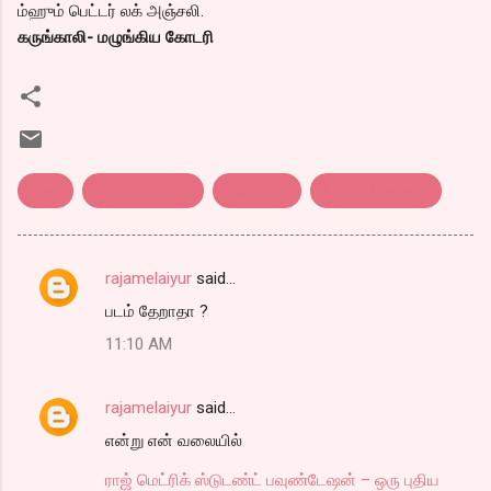
ம்ஹும் பெட்டர் லக் அஞ்சலி.
கருங்காலி- மழுங்கிய கோடரி
anjali
sunitha varma
கருங்காலி
திரை விமர்சனம்
rajamelaiyur
said…
C
படம் தேறாதா ?
o
11:10 AM
m
m
rajamelaiyur
said…
e
என்று என் வலையில்
n
t
ராஜ் மெட்ரிக் ஸ்டுடண்ட் பவுண்டேஷன் – ஒரு புதிய