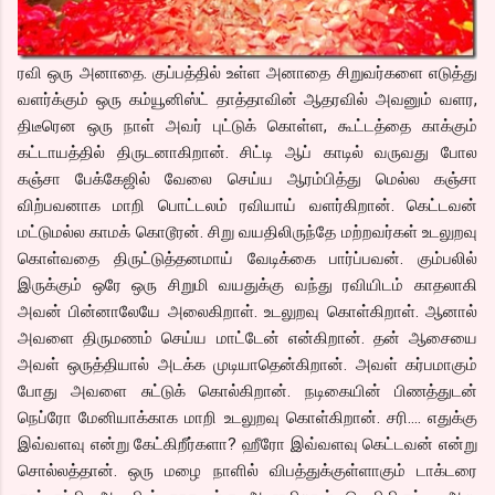
ரவி ஒரு அனாதை. குப்பத்தில் உள்ள அனாதை சிறுவர்களை எடுத்து
வளர்க்கும் ஒரு கம்யூனிஸ்ட் தாத்தாவின் ஆதரவில் அவனும் வளர,
திடீரென ஒரு நாள் அவர் புட்டுக் கொள்ள, கூட்டத்தை காக்கும்
கட்டாயத்தில் திருடனாகிறான். சிட்டி ஆப் காடில் வருவது போல
கஞ்சா பேக்கேஜில் வேலை செய்ய ஆரம்பித்து மெல்ல கஞ்சா
விற்பவனாக மாறி பொட்டலம் ரவியாய் வளர்கிறான். கெட்டவன்
மட்டுமல்ல காமக் கொடூரன். சிறு வயதிலிருந்தே மற்றவர்கள் உடலுறவு
கொள்வதை திருட்டுத்தனமாய் வேடிக்கை பார்ப்பவன். கும்பலில்
இருக்கும் ஒரே ஒரு சிறுமி வயதுக்கு வந்து ரவியிடம் காதலாகி
அவன் பின்னாலேயே அலைகிறாள். உடலுறவு கொள்கிறாள். ஆனால்
அவளை திருமணம் செய்ய மாட்டேன் என்கிறான். தன் ஆசையை
அவள் ஒருத்தியால் அடக்க முடியாதென்கிறான். அவள் கர்பமாகும்
போது அவளை சுட்டுக் கொல்கிறான். நடிகையின் பிணத்துடன்
நெப்ரோ மேனியாக்காக மாறி உடலுறவு கொள்கிறான். சரி…. எதுக்கு
இவ்வளவு என்று கேட்கிறீர்களா? ஹீரோ இவ்வளவு கெட்டவன் என்று
சொல்லத்தான். ஒரு மழை நாளில் விபத்துக்குள்ளாகும் டாக்டரை