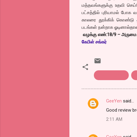
மத்தவங்களுக்கு உதவி செய்
பட்சத்தில் புரியாமல் போக வ
காலரை தூக்கிக் கொண்டு தி
படங்கள் நன்றாக ஓடினால்தான்
வழக்கு எண்:18/9 – அரும
கேபிள் சங்கர்
Balaji Sakthivel
t
GeeYen
said…
C
Good review bro
o
2:11 AM
m
m
GeeYen
said…