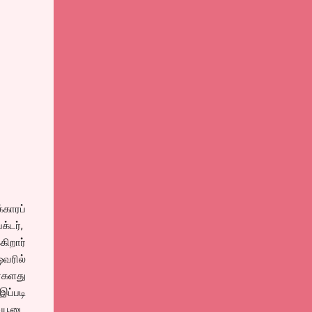
காரப்
்டர்,
கிறார்
வரில்
்களது
இப்படி
ியூடை