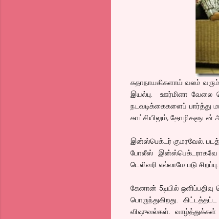
கதாநாயகிகளாய் வலம் வரும்
இயல்பு. ஊர்மிளா வேலை செய
நடவடிக்கைகளைப் பார்த்து ம
காட்சியிலும், தோழிகளுடன் அவ
இன்ஸ்பெக்டர் குமரவேல். படத்
போலீஸ் இன்ஸ்பெக்டராகவே 
டெலிவரி எல்லாமே படு சிறப்பு.
கேனான் 5டியில் ஒளிப்பதிவு ச
பொருந்துகிறது. கிட்டத்தட
விஷுவல்கள். வாழ்த்துக்க