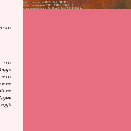
்னதாய்
டமாய்
சேரும்
ேலைப்
சாரணை
ள பெண்
ிருக்க
ோகும்