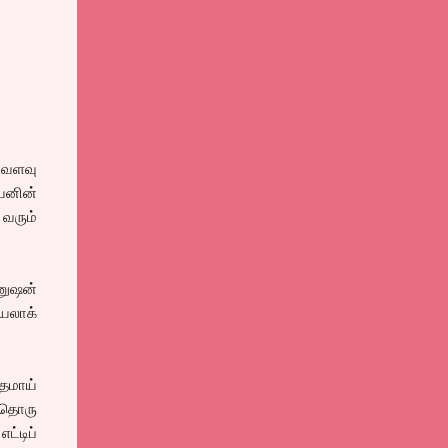
்வளவு
ையனின்
 வரும்
மனுஷன்
யலாக்
்தமாய்
றதொரு
்டிப்