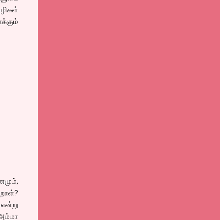
ழிகள்
்கும்
னமும்,
றாள்?
என்று
 அம்மா