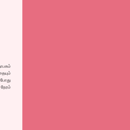
ஞாபகம்
ையும்
ப்போது
நேரம்