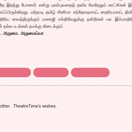
தே இறந்து போனார் என்று புலம்புவதைத் தவிர வேறேதும் காட்சிகள் இ
ாய்ப்பிருக்கிறது. மற்றபடி தமிழ் சினிமா சந்தோஷமாய், தைரியமாய், திம
ரிய வைத்திருக்கும் பாலாஜி சக்திவேலுக்கு நன்றிகள் பல. இம்மாதி
 நல்ல படங்கள் நமக்கு கிடைக்கும்.
ை… அருமை.. அருமைய்யா
amil film review
திரை விமர்சனம்
வழக்கு எண்: 18/9
ther... TheatreTime's wishes..