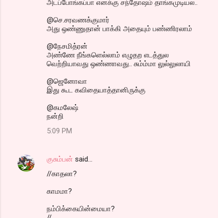
அடப்போங்கப்பா எனக்கு சந்தோஷம் தாங்கமுடியல..
@செ.சரவணக்குமார்
அது ஒண்ணுதான் பாக்கி அதையும் பண்ணிரலாம்
@நேசமித்ரன்
அண்ணே நீங்களெல்லாம் எழுதற எடத்துல
வெற்றியாவது ஒண்ணாவது.. சும்ம்மா லுல்லுலாயி
@ஜெனோவா
இது கூட கவிதையாத்தானிருக்கு
@கமலேஷ்
நன்றி
5:09 PM
குசும்பன்
said…
//காதலா?
காமமா?
நம்பிக்கையின்மையா?
//