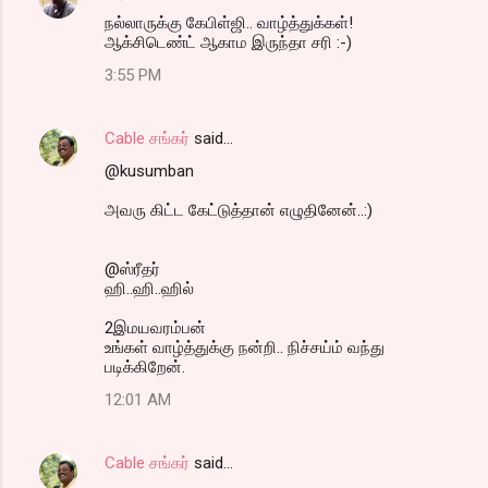
நல்லாருக்கு கேபிள்ஜி.. வாழ்த்துக்கள்!
ஆக்சிடெண்ட் ஆகாம இருந்தா சரி :-)
3:55 PM
Cable சங்கர்
said…
@kusumban
அவரு கிட்ட கேட்டுத்தான் எழுதினேன்..:)
@ஸ்ரீதர்
ஹி..ஹி..ஹில்
2இமயவரம்பன்
உங்கள் வாழ்த்துக்கு நன்றி.. நிச்சய்ம் வந்து
படிக்கிறேன்.
12:01 AM
Cable சங்கர்
said…