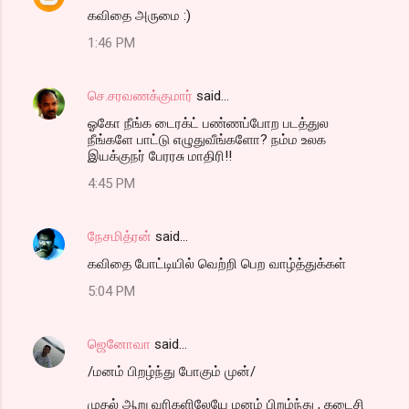
கவிதை அருமை :)
1:46 PM
செ.சரவணக்குமார்
said…
ஓகோ நீங்க டைரக்ட் பண்ணப்போற படத்துல
நீங்களே பாட்டு எழுதுவீங்களோ? நம்ம உலக
இயக்குநர் பேரரசு மாதிரி!!
4:45 PM
நேசமித்ரன்
said…
கவிதை போட்டியில் வெற்றி பெற வாழ்த்துக்கள்
5:04 PM
ஜெனோவா
said…
/மனம் பிறழ்ந்து போகும் முன்/
முதல் ஆறு வரிகளிலேயே மனம் பிறழ்ந்து , கடைசி