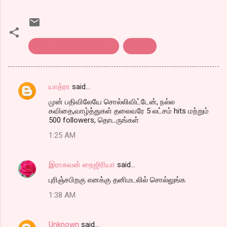
உரையாடல் கவிதை போட்டி
கவிதை
யாத்ரா
said…
C
முன் பதிவிலேயே சொல்லிவிட்டேன், நல்ல
o
கவிதை,வாழ்த்துகள் தலைவரே 5 லட்சம் hits மற்றும்
m
500 followers, தொடருங்கள்
m
1:25 AM
e
n
இராகவன் நைஜிரியா
said…
t
புரிஞ்சபிறகு எனக்கு தனிமடலில் சொல்லுங்க
s
1:38 AM
Unknown
said…