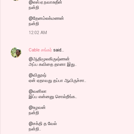
@எஸ்.ஏ.நவாசுதீன்
நன்றி
@தேனம்லக்மணன்
நன்றி
12:02 AM
Cable சங்கர்
said…
@ஆதிமூலகிருஷ்ணன்
அப்ப கவிதை தானா இது..
@விதூஷ்
ஏன் ஏதாவது தப்பா ஆயிருச்சா..
@வனிலா
இப்ப என்னனு சொல்றீங்க..
@உழவன்
நன்றி
@சக்தி த வேல்
நன்றி..