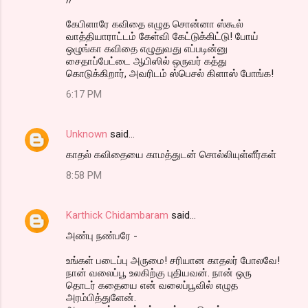
கேபிளாரே கவிதை எழுத சொன்னா ஸ்கூல்
வாத்தியாராட்டம் கேள்வி கேட்டுக்கிட்டு! போய்
ஒழுங்கா கவிதை எழுதுவது எப்படின்னு
சைதாப்பேட்டை ஆபிஸில் ஒருவர் கத்து
கொடுக்கிறார், அவரிடம் ஸ்பெசல் கிளாஸ் போங்க!
6:17 PM
Unknown
said…
காதல் கவிதையை காமத்துடன் சொல்லியுள்ளீர்கள்
8:58 PM
Karthick Chidambaram
said…
அண்பு நண்பரே -
உங்கள் படைப்பு அருமை! சரியான காதலர் போலவே!
நான் வலைப்பூ உலகிற்கு புதியவன். நான் ஒரு
தொடர் கதையை என் வலைப்பூவில் எழுத
அரம்பித்துளேன்.