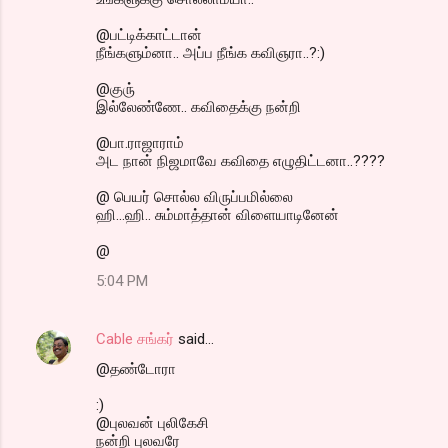
@பட்டிக்காட்டான்
நீங்களும்னா.. அப்ப நீங்க கவிஞரா..?:)
@குரு்
இல்லேண்ணே.. கவிதைக்கு நன்றி
@பா.ராஜாராம்
அட நான் நிஜமாவே கவிதை எழுதிட்டனா..????
@ பெயர் சொல்ல விருப்பமில்லை
ஹி...ஹி.. சும்மாத்தான் விளையாடினேன்
@
5:04 PM
Cable சங்கர்
said…
@தண்டோரா
:)
@புலவன் புலிகேசி
நன்றி புலவரே