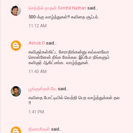
செந்தில் நாதன் Senthil Nathan
said…
500-க்கு வாழ்த்துகள்!! கவிதை சூப்பர்..
11:12 AM
Ashok D
said…
கவிஞர்கள்கிட்ட சேராதிங்கன்னு எவ்வளவோ
சொன்னேன் நீங்க கேக்கல. இப்போ நீங்களும்
கவிஞர் ஆகிட்டீங்க.. வாழ்த்துகள்.
11:43 AM
பூங்குன்றன்.வே
said…
கவிதை போட்டியில் வெற்றி பெற வாழ்த்துக்கள் தல
!!
1:41 PM
நிலாரசிகன்
said…