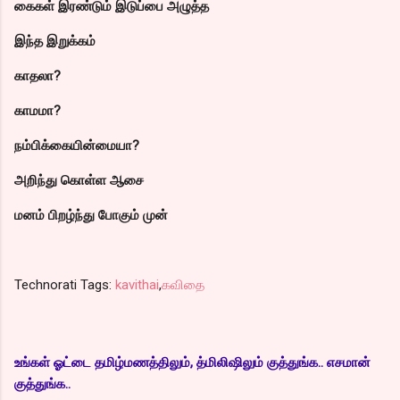
கைகள் இரண்டும் இடுப்பை அழுத்த
இந்த இறுக்கம்
காதலா?
காமமா?
நம்பிக்கையின்மையா?
அறிந்து கொள்ள ஆசை
மனம் பிறழ்ந்து போகும் முன்
Technorati Tags:
kavithai
,
கவிதை
உங்கள் ஓட்டை தமிழ்மணத்திலும், த்மிலிஷிலும் குத்துங்க.. எசமான்
குத்துங்க..