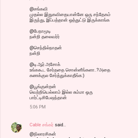
@சங்கவி
முதல்ல இதுகவிதையான்னே ஒரு சந்தேகம்
இருந்து, இப்பத்தான் ஒத்துட்டு இருக்காங்க
@பேநாமூடி
நன்றி தலைவர்ர்
@செந்தில்நாதன்
நன்றி
@டி.ஆர்.அசோக்
உங்ககூட சேர்ததை சொன்னீங்களா..?அதை
கணக்குல சேர்த்துக்காதீங்க:)
@பூங்குன்றன்
வெற்றியெல்லாம் இல்ல சும்மா ஒரு
பார்ட்டிசிபேஷந்தான்
5:06 PM
Cable சங்கர்
said…
@நிலாரசிகன்