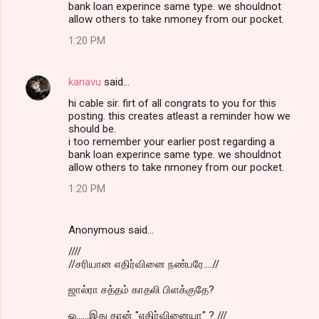
bank loan experince same type. we shouldnot
allow others to take nmoney from our pocket.
1:20 PM
kanavu
said…
hi cable sir. firt of all congrats to you for this
posting. this creates atleast a reminder how we
should be.
i too remember your earlier post regarding a
bank loan experince same type. we shouldnot
allow others to take nmoney from our pocket.
1:20 PM
Anonymous said…
////
//சரியான எதிர்வினை நண்பரே....//
ஜால்ரா சத்தம் காதலி பிளக்குதே?
ஓ......இது தான் "எதிர்வினையா" ? ///