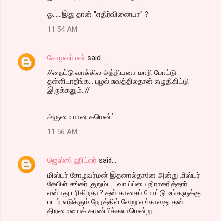
ஓ......இது தான் "எதிர்வினையா" ?
11:54 AM
சோழவர்மன்
said…
//நைட்டு வாக்கில அந்நியனா மாறி போட்டு
தள்ளிடாதீங்க... புழல் சுவத்திலதான் எழுதிகிட்டு
இருக்கனும்..//
அருமையான கமென்ட்.
11:56 AM
ஜெஸ்ஸி ஹிட்லர்
said…
மிஸ்டர் சோழவர்மன் இதனால்தானே அன்று மிஸ்டர்
கேபிள் சங்கர் குறும்பட வாய்ப்பை நிராகரித்தார்
என்பது புரிகிறதா? தன் காசைப் போட்டு உங்களுக்கு
படம் எடுக்கும் நேரத்தில் வேறு எங்காவது தன்
திறமையைக் காண்பிக்கலாமென்று...