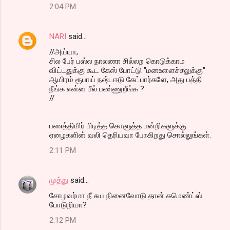
2:04 PM
NARI
said…
//அய்யா,
சில பேர் பஸ்ல நாலணா சில்லற கொடுக்காம
விட்டதுக்கு கூட கேஸ் போட்டு "மனஉளைச்சலுக்கு"
ஆயிரம் ரூபாய் நஷ்டஈடு கேட்பார்களே, அது பத்தி
நீங்க என்ன பீல் பண்ணுறீங்க ?
//
பணத்திமிர் பிடித்த கொளுத்த பன்றிகளுக்கு
ஏழைகளின் வலி தெரியவா போகிறது சொல்லுங்கள்.
2:11 PM
முத்து
said…
சோழவர்மா நீ சுய நினைவோடு தான் கமெண்ட்ஸ்
போடுறியா?
2:12 PM