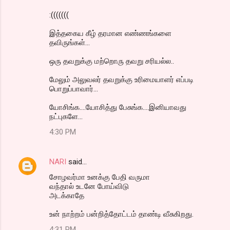
:(((((((
இத்தகைய கீழ் தரமான எண்ணங்களை
தவிருங்கள்...
ஒரு தவறுக்கு மற்றொரு தவறு சரியல்ல..
மேலும் அலுவலர் தவறுக்கு உரிமையாளர் எப்படி
பொறுப்பாவார்...
யோசிங்க....யோசித்து பேசுங்க....இனியாவது
நட்புகளே...
4:30 PM
NARI
said…
சோழவர்மா உனக்கு பேதி வருமா
வந்தால் உடனே போய்விடு
அடக்காதே
உன் நாற்றம் பன்றித்தோட்டம் தாண்டி வீசுகிறது.
4:31 PM