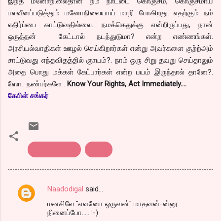
இந்த மனோநிலைதான் நம் நாட்டை கொஞ்சம், கொஞ்சமாய்
பலவீனப்படுத்தும் மனோநிலையாய் மாறி போகிறது. எதற்கும் நம்
எதிர்ப்பை காட்டுவதில்லை. நமக்கெதுக்கு என்றிருப்பது, நான்
ஒருத்தன் கேட்டால் நடந்துடுமா? என்ற எண்ணங்கள்.
அரசியல்வாதிகள் ஊழல் செய்கிறார்கள் என்று அவர்களை குற்ற்அம்
சாட்டுவது எந்தவிதத்தில் ஞாயம்?. நாம் ஒரு சிறு தவறு செய்தாலும்
அதை பொது மக்கள் கேட்பார்கள் என்ற பயம் இருந்தால் தானே?.
ஸோ.. நண்பர்களே..
Know Your Rights, Act Immediately….
கேபிள் சங்கர்
Domino pizza
பொது
Naadodigal
said…
C
மனசிலே "எவனோ ஒருவன்" மாதவன்-ன்னு
o
நினைப்போ..... :-)