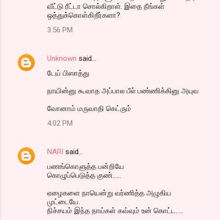
வீட்டு ரீட்டா சொல்கிறாள். இதை நீங்கள்
ஒத்துக்கொள்கிறீர்களா?
3:56 PM
Unknown
said…
டேய் பிஸாத்து
நாயின்னு கூவாத அப்பால பீல் பண்ணிக்கினு அயுவ
வோனாம் மருவாதி கெட்ரும்
4:02 PM
NARI
said…
பணங்கொளுத்த பன்றியே
கொழுப்பெடுத்த குண்......
ஏழைகளை நாயென்று வர்ணித்த அழுகிய
முட்டையே.
நிச்சயம் இந்த நாய்கள் கவ்வும் உன் கொட்ட.....