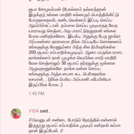
ஐயா சோழவர்மன் (பேரல்லாம் நல்லாத்தான்
இருக்கு), உங்கள மாதிரி எல்லாரும் பொத்திக்கிட்டு
போறதாலதான், கண்டவெல்லாம் இப்படி செய்ய
ஆரம்பிச்சுட்டான். நம்மால செய்ய முடியாதத வேற
யாராவது செஞ்சா, அத பாராட்டுறதுதான் எங்கள
போல மனிதர்களோட இயல்பு. அதுக்கு பேரு ஜால்ரா
அப்படீன்னா தாராளமா நீங்க அப்படியே சொல்லலாம்.
உங்களுக்கு வேணும்னா அந்த சில நிமிஷங்கள்ல
200 ரூபாய் சம்பாதிக்கமுடியும். ஆனா பாருங்க ராசா,
நாங்கல்லாம் நாள் முழுக்க வெயில்ல மாடு மாதிரி
வேல செஞ்சாலும் 50 ரூபாய் தர்றதுக்கு மூக்கால
அழுவுறானுங்களே. நாங்க என்ன செய்ய.
எங்களுக்கு அஞ்சு பைசா கூட பெரிசுதாங்க
எசமான்.... (நீங்க பெரிய அம்பானி ஃபேமிலியா
இருப்பீங்க போல...)
1:45 PM
VISA
said…
//அவனுடன் சண்டை போடும் நேரத்தில் என்னால்
இருநூறு ரூபாய் சம்பாதிக்க முடியும் என்றால் சும்மா
தான் இருப்பேன். //