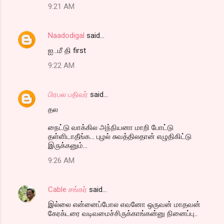
m
9:21 AM
m
e
Naadodigal
said…
n
ஐ...மீ தி first
t
9:22 AM
s
பிரபல பதிவர்
said…
தல‌
நைட்டு வாக்கில அந்நியனா மாறி போட்டு
தள்ளிடாதீங்க... புழல் சுவத்திலதான் எழுதிகிட்டு
இருக்கனும்...
9:26 AM
Cable சங்கர்
said…
இல்லை என்னைப்போல எவனோ ஒருவன் மாதவன்
கேரக்டரை வடிவமைச்சிருக்காங்கன்னு நினைப்பு..