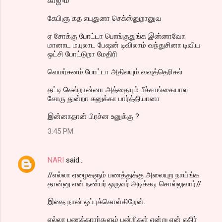
காஜும்
கேபிளு கத எயுதுனா செக்ஸ்னுறானுவ
ஏ சோக்கு போட்டா பொங்குதுங்க இன்னாவோ
மானாட மயுலாட பேஷன் டிவிலாம் வந்துசினா டிவிய
ஒட்சி போட்டுறா மேதிரி
வெமர்சனம் போட்டா அதிலயும் வவுத்தெரிசல்
தட்டி கெல்றான்னா அத்தையும் பீச்சாங்கையால
சோரு துன்றா கனுக்கா பார்த்தியானா
இன்னாதான் பிரச்ன உனுக்கு ?
3:45 PM
NARI
said…
//எல்லா ஏழைகளும் பணத்துக்கு அலையுற நாய்ங்க
தான்னு என் நண்பர் ஒருவர் அடிக்கடி சொல்லுவார்//
இதை நான் ஒப்புக்கொள்கிறேன்.
எல்லா பணக்காரர்களும் பன்றிகள் என்று என் எதிர்