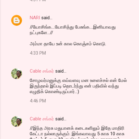
NARI
said…
//யோசிங்க....யோசித்து பேசுங்க....இனியாவது
நட்புகளே...//
அம்மா தாயே உன் கால கொஞ்சம் கொடு.
4:33 PM
Cable சங்கர்
said…
சோழவர்மனுக்கு எவ்வளவு மன உளைச்சல் என் மேல்
இருந்தால் இப்படி தொடர்ந்து என் பதிவில் வந்து
எழுதிக் கொண்டிருப்பார்..:)
4:46 PM
Cable சங்கர்
said…
//இந்த அரசு மதுபானக் கடைகளிலும் இதே மாதிரி
கேட்டா நல்லாருக்கும். இங்கவாவது 5 காசு 10 காசு