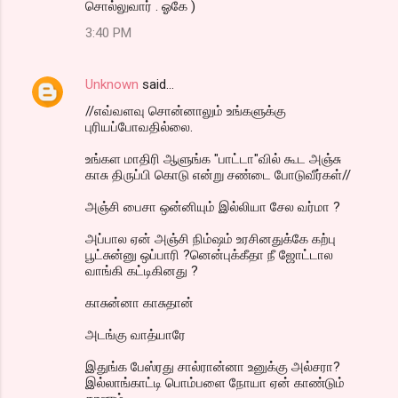
சொல்லுவார் . ஓகே )
3:40 PM
Unknown
said…
//எவ்வளவு சொன்னாலும் உங்களுக்கு
புரியப்போவதில்லை.
உங்கள மாதிரி ஆளுங்க "பாட்டா"வில் கூட அஞ்சு
காசு திருப்பி கொடு என்று சண்டை போடுவீர்கள்//
அஞ்சி பைசா ஒன்னியும் இல்லியா சேல வர்மா ?
அப்பால ஏன் அஞ்சி நிம்ஷம் உரசினதுக்கே கற்பு
பூட்சுன்னு ஒப்பாரி ?னென்புக்கீதா நீ ஜோட்டால
வாங்கி கட்டிகினது ?
காசுன்னா காசுதான்
அடங்கு வாத்யாரே
இதுங்க பேஸ்ரது சால்ரான்னா உனுக்கு அல்சரா?
இல்லாங்காட்டி பொம்பளை நோயா ஏன் காண்டும்