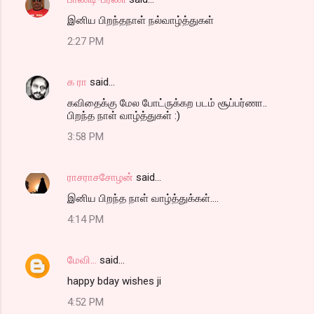
இனிய பிறந்தநாள் நல்வாழ்த்துகள்
2:27 PM
க ரா
said…
கவிதைக்கு மேல போட்ருக்கற படம் சூப்பர்ணா..
பிறந்த நாள் வாழ்த்துகள் :)
3:58 PM
ராசராசசோழன்
said…
இனிய பிறந்த நாள் வாழ்த்துக்கள்....
4:14 PM
மேவி...
said…
happy bday wishes ji
4:52 PM