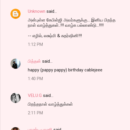
Unknown
said…
அன்புள்ள கேபிள்ஜி அவர்களுக்கு... இனிய பிறந்த
நாள் வாழ்த்துகள்..!!! வாழ்க பல்லாண்டு...!!!!
-- எழில், லக்ஷ்மி & சுதர்ஷினி!!!
1:12 PM
பித்தன்
said…
happy (pappy pappy) birthday cablejeee
1:40 PM
VELU.G
said…
பிறந்தநாள் வாழ்த்துக்கள்
2:11 PM
பாண்டி-பரணி
said…