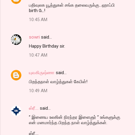
பதிவுலக யூத்துகள் சங்க தலைவருக்கு...ஹாப்பி
birth டே!
10:45 AM
sowri
said…
Happy Birthday sir.
10:47 AM
யுவகிருஷ்ணா
said…
பிறந்தநாள் வாழ்த்துகள் கேபிள்!
10:49 AM
ஸ்ரீ....
said…
” இணைய உலகின் நிரந்தர இளைஞர் ” உங்களுக்கு
என் மனமார்ந்த பிறந்த நாள் வாழ்த்துக்கள்.
ஸ்ரீ....