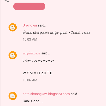
எண்டர் கவிதைகள்
Unknown
said…
C
இனிய பிறந்தநாள் வாழ்த்துகள் - கேபிள் சங்கர்
o
10:03 AM
m
m
கார்க்கிபவா
said…
e
b'day boyyyyyyyyyyy
n
t
W Y M M H R O T D
s
10:06 AM
sathishsangkavi.blogspot.com
said…
Cabil Geee.......