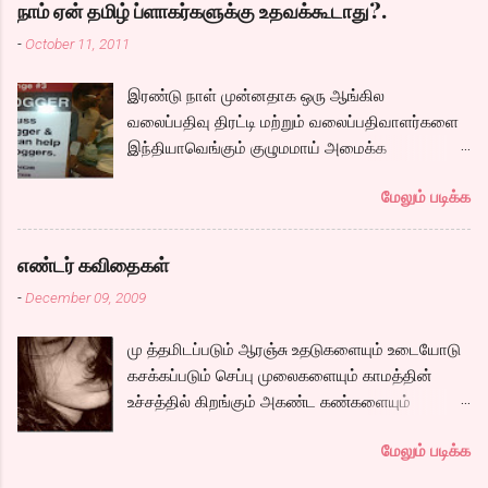
அழைக்கப்படும் கார்த்தி. இவர்களுடன் நம்முடய
நாம் ஏன் தமிழ் ப்ளாகர்களுக்கு உதவக்கூடாது?.
சோழர்களை தேடும் படலமும் ஆரம்பிக்கிறது.
-
October 11, 2011
கப்பலில் ஏறும் காட்சியிலிருந்து சல,சலவென ஓடும்
ஆறு போல ஓடுகிறது படம். பெரியதாய் கதை ஏதும்
இரண்டு நாள் முன்னதாக ஒரு ஆங்கில
நகராவிட்டாலும், ரீமாவின் அதிரடி கேரக்டரும்,
வலைப்பதிவு திரட்டி மற்றும் வலைப்பதிவாளர்களை
ஆண்ட்ரியாவின் அமைதியான கேரக்டரும்,
இந்தியாவெங்கும் குழுமமாய் அமைக்க
கார்த்தியின் அடாவடி, தடாலடி வெட்டி பேச்சு க...
முயற்சிக்கும் ஒரு நிறுவனம் சென்னையில் ஒரு
மேலும் படிக்க
பதிவர் சந்திப்புக்கு ஏற்பாடு செய்திருந்தது.
இவர்கள் வருடா வருடம் நடத்துவதுதான். இம்முறை
நிறைய தமிழ் வலைப்பூக்கள் நடத்துபவர்களும்
எண்டர் கவிதைகள்
கலந்து கொண்டோம்.
-
December 09, 2009
மு த்தமிடப்படும் ஆரஞ்சு உதடுகளையும் உடையோடு
கசக்கப்படும் செப்பு முலைகளையும் காமத்தின்
உச்சத்தில் கிறங்கும் அகண்ட கண்களையும்
நெகிழும் இடுப்பிலிருந்து உடைகள் நழுவுவதையும்,
மேலும் படிக்க
நீண்ட பயணமாய் வருடிச் செல்லும் பாம்புத்
தொடைகளையும், மார்பழுத்தி இறுக்கிடும் உன்