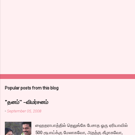
Popular posts from this blog
"தனம்” -விமர்சனம்
-
September 05, 2008
ஹைதராபாத்தில் தெலுங்கே பேசாத ஓரு ஏரியாவில்
500 ரூபாய்க்கு மேலாகவோ, அதற்கு கீழாகவோ,