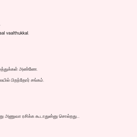
…
aal vaalthukkal.
ழ்த்துக்கள் அண்ணே.
யில் பிறந்தோர் சங்கம்.
னு அணுவா ரசிக்க கூடாதுன்னு சொல்றது...