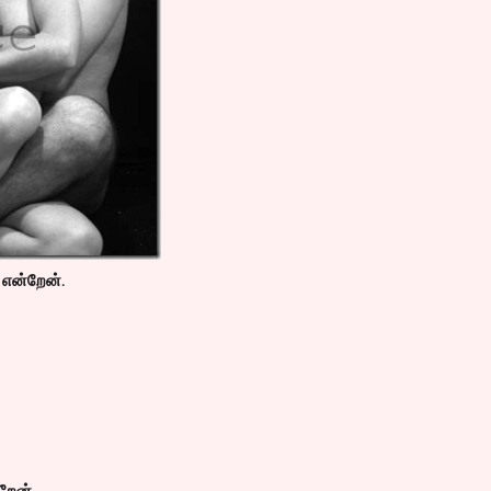
 என்றேன்.
றேன்