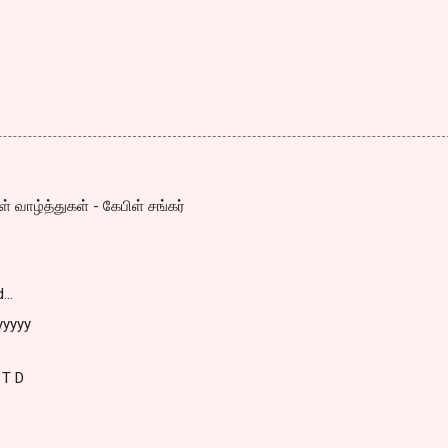
 வாழ்த்துகள் - கேபிள் சங்கர்
d…
yyyyy
 T D