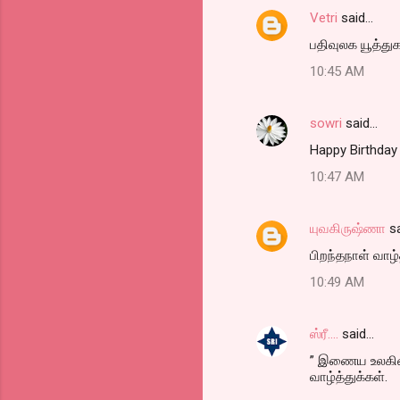
Vetri
said…
பதிவுலக யூத்துக
10:45 AM
sowri
said…
Happy Birthday 
10:47 AM
யுவகிருஷ்ணா
sa
பிறந்தநாள் வாழ்
10:49 AM
ஸ்ரீ....
said…
” இணைய உலகின் 
வாழ்த்துக்கள்.