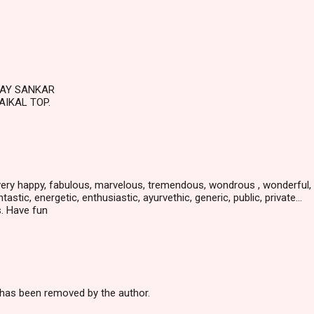
DAY SANKAR
AIKAL TOP.
very happy, fabulous, marvelous, tremendous, wondrous , wonderful,
tastic, energetic, enthusiastic, ayurvethic, generic, public, private…
s. Have fun
as been removed by the author.