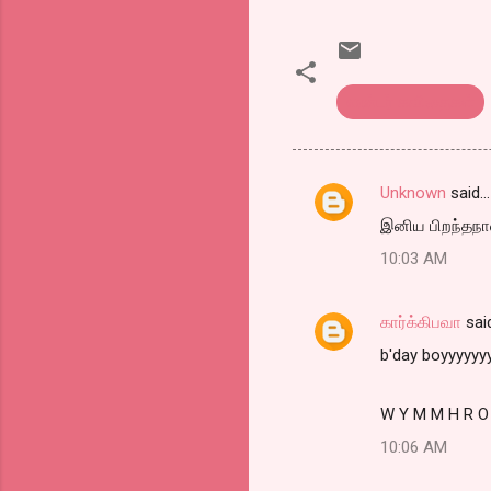
எண்டர் கவிதைகள்
Unknown
said…
C
இனிய பிறந்தநாள்
o
10:03 AM
m
m
கார்க்கிபவா
sai
e
b'day boyyyyyy
n
t
W Y M M H R O
s
10:06 AM