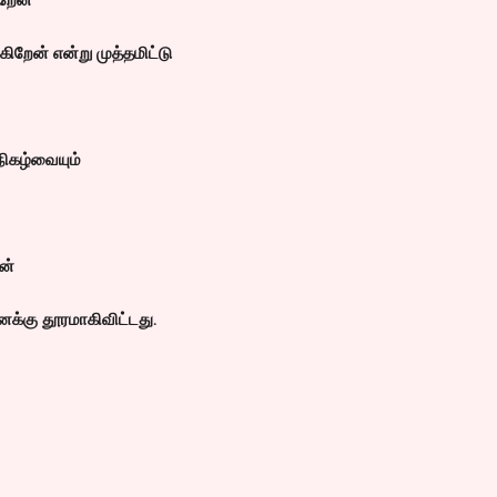
ிறேன் என்று முத்தமிட்டு
ிகழ்வையும்
ன்
னக்கு தூரமாகிவிட்டது.