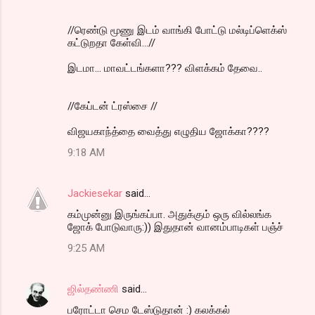
//ரெண்டு மூணு இடம் வாங்கி போட்டு மல்டிப்ளெக்ஸ்
கட்டுறதா கேள்வி...//
இடமா... மாவட்டங்களா??? விளக்கம் தேவை..
//கேப்டன் ட்ரஸ்சை //
விஜயகாந்த்தை வைத்து எழுதிய ஜோக்கா????
9:18 AM
Jackiesekar
said…
கம்முன்னு இருங்கப்பா. அதுக்கும் ஒரு வில்லங்க
ஜோக் போடுவாரு:)) இதுதான் வானம்பாடிகள் பஞ்ச்
9:25 AM
ஜில்தண்ணி
said…
பரோட்டா செம டேஸ்டுதான் :) கலக்கல்