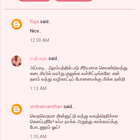
Raja
said…
C
Nice...
o
12:59 AM
m
m
ம.தி.சுதா
said…
e
அப்பாடி... ஆரம்பத்தில் படு சீரியசாக கொண்டுவந்து
n
கடைசியில் வயிறு குலுங்க வச்சிட்டிங்களே. என்
t
தளம் வந்து வழிகாட்டிப் போனமைக்கு மிக்க நன்றி
s
1:13 AM
vinthaimanithan
said…
வெதவெதமா தின்னுட்டு வந்து வவுத்தெரிச்சல
கெளப்புறீரே! உம்ம நாக்க அறுத்து காக்காய்க்கு
போடணூம் ஓய்!
1:35 AM