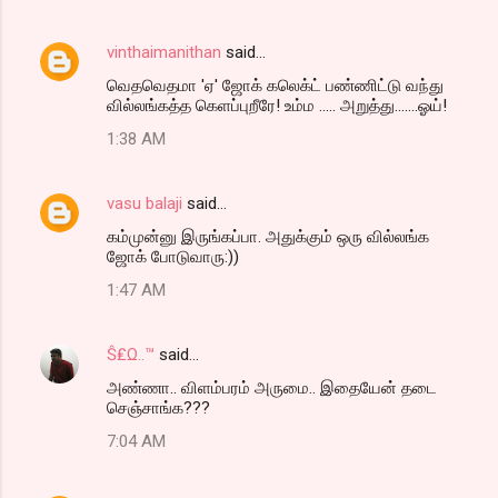
vinthaimanithan
said…
வெதவெதமா 'ஏ' ஜோக் கலெக்ட் பண்ணிட்டு வந்து
வில்லங்கத்த கெளப்புறீரே! உம்ம ..... அறுத்து.......ஓய்!
1:38 AM
vasu balaji
said…
கம்முன்னு இருங்கப்பா. அதுக்கும் ஒரு வில்லங்க
ஜோக் போடுவாரு:))
1:47 AM
Ŝ₤Ω..™
said…
அண்ணா.. விளம்பரம் அருமை.. இதையேன் தடை
செஞ்சாங்க???
7:04 AM