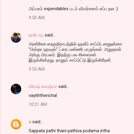
அப்பரம் expendables படம் விமர்சனம் எப்ப தல :)
9:50 AM
நாடோடி
said…
அண்ணே ஹைதிராப‌த்தில் ஹ‌லீம் சாப்பிட‌ன‌னுன்னா
"பிஸ்தா ஹ‌வுஸ்" ட்ரை ப‌ண்ணி பாருங்க‌ள். அதுதான்
அங்கு பிர‌ப‌ல‌ம். இத‌ற்கு ப‌ல‌ கிளைக‌ள்
இருக்கின்ற‌து. நானும் சாப்பிட்டு இருக்கிறேன்.
9:55 AM
ரமேஷ் வைத்யா
said…
vayiththerichal
10:21 AM
a
said…
Sappata pathi thani pathiva podama intha