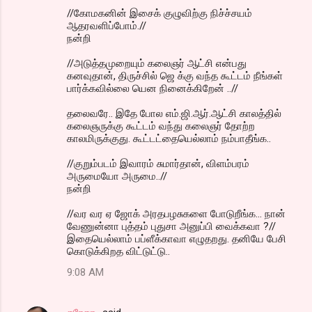
//கோமகனின் இசைக் குழுவிற்கு நிச்ச்சயம்
ஆதரவளிப்போம்.//
நன்றி
//அடுத்தமுறையும் கலைஞர் ஆட்சி என்பது
கனவுதான், திருச்சில் ஜெ க்கு வந்த கூட்டம் நீங்கள்
பார்க்கவில்லை யென நினைக்கிறேன் ..//
தலைவரே.. இதே போல எம்.ஜி.ஆர்.ஆட்சி காலத்தில்
கலைஞருக்கு கூட்டம் வந்து கலைஞர் தோற்ற
காலமிருக்குது. கூட்டட்தையெல்லாம் நம்பாதீங்க..
//குறும்படம் இவாரம் சுமார்தான், விளம்பரம்
அருமையோ அருமை..//
நன்றி
//வர வர ஏ ஜோக் அரதபழசுகளை போடுறீங்க... நான்
வேணுன்னா புத்தம் புதுசா அனுப்பி வைக்கவா ?//
இதையெல்லாம் பப்ளீக்காவா எழுதறது. தனியே பேசி
கொடுக்கிறத விட்டுட்டு..
9:08 AM