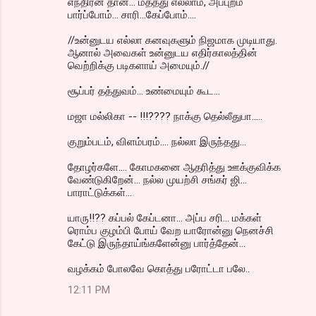
எந்திரன் தான்... மத்தது எல்லாம், அப்புறம்
பார்ப்போம்... சாரி...கேப்போம்....
//உன்னுடய எல்லா கனவுகளும் நிஜமாக முடியாது.
ஆனால் அவைகள் உன்னுடய எதிர்காலத்தின்
வெற்றிக்கு படிகளாய் அமையும்.//
சூப்பர் தத்துவம்... உண்மையும் கூட...
மஜா மல்லிகா -- !!!???? நாக்கு தெல்லீதுபா.....
குறும்படம், விளம்பரம்.... நல்லா இருந்தது...
தோழர்களே.... கோமகனை ஆதரித்து ஊக்குவிக்க
வேண்டுகிறேன்... நல்ல முயற்சி சங்கர் ஜி...
பாராட்டுக்கள்...
யாரு!!?? கப்பல் கேப்டனா... அப்ப சரி... மக்கள்
ரொம்ப குழம்பி போய் வேற யாரோன்னு நெனச்சி
கேட்டு இருந்தாய்ங்களேன்னு பார்த்தேன்...
வழக்கம் போலவே கொத்து பரோட்டா பலே..
12:11 PM