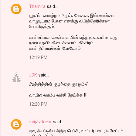
Thamira
said…
ஹலீம்.. ஏமாற்றமா? நல்லவேளை, இல்லைன்னா
வரமுடியாம போன எனக்கு வயித்தெரிச்சலா
போயிருக்கும்.
கண்டிப்பாக சென்னையின் எந்த மூலையிலாவது
நல்ல ஹலீம் கிடைக்கலாம். சீக்கிரம்
கண்டுபிடியுங்கள். போவோம்.
12:19 PM
JDK
said…
//உத்தித்தின் குழந்தை குரலும்//
வாயில வசும்ப வச்சி தேய்க்க !!!
12:20 PM
கார்க்கிபவா
said…
தல, அபப்டியே அந்த பெப்சி, வாட்டர் பாட்டில் மேட்டர்..