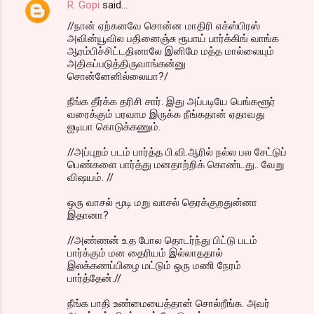
R. Gopi
said…
//நான் ஏற்கனவே சொன்ன மாதிரி எக்ஸ்பிரஸ்
அவின்யூவில பதினைஞ்சு ரூபாய் பார்க்கிங் வாங்க
ஆரம்பிச்சிட்டதினாலே இனிமே மத்த மால்லையும்
அதிகப்படுத்திருவாங்கன்னு
சொன்னேனில்லையா?/
நீங்க தீர்க்க தரிசி சார். இது அப்படியே பெங்களூர்
வரைக்கும் பரவாம இருக்க நீங்கதான் ஏதாவது
ஐடியா கொடுக்கணும்.
//அப்புறம் படம் பார்த்த பி.வி.ஆரில் நல்ல பல சேட்டுப்
பெண்களை பார்த்து மனதாற்றிக் கொண்டது.. வேறு
விஷயம். //
ஒரு வாசல் மூடி மறு வாசல் தெரக்குறதுன்னா
இதானா?
//அண்ணன் உ.த போல தொடர்ந்து பிட்டு படம்
பார்க்கும் மன தைரியம் இல்லாததால்
இலக்கணப்பிழை மட்டும் ஒரு மணி நேரம்
பார்த்தேன்.//
நீங்க பாதி உண்மையைத்தான் சொல்றீங்க. அவர்