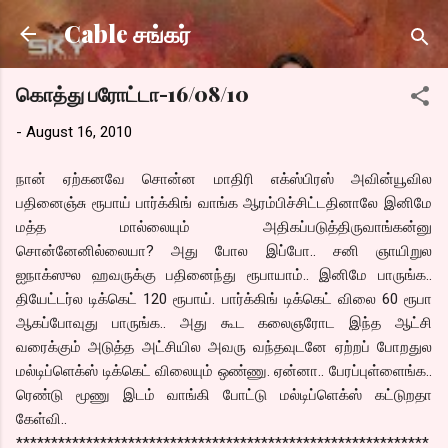
Skip to main content
Cable சங்கர்
கொத்து பரோட்டா-16/08/10
-
August 16, 2010
நான் ஏற்கனவே சொன்ன மாதிரி எக்ஸ்பிரஸ் அவின்யூவில
பதினைஞ்சு ரூபாய் பார்க்கிங் வாங்க ஆரம்பிச்சிட்டதினாலே இனிமே
மத்த மால்லையும் அதிகப்படுத்திருவாங்கன்னு
சொன்னேனில்லையா? அது போல இப்போ.. சனி ஞாயிறுல
ஐநாக்ஸுல ஹவருக்கு பதினைந்து ரூபாயாம்.. இனிமே பாருங்க..
தியேட்டர்ல டிக்கெட் 120 ரூபாய். பார்க்கிங் டிக்கெட் விலை 60 ரூபா
ஆகப்போவுது பாருங்க.. அது கூட கலைஞரோட இந்த ஆட்சி
வரைக்கும் அடுத்த அட்சியில அவரு வந்தவுடனே ஏற்றப் போறதுல
மல்டிப்ளெக்ஸ் டிக்கெட் விலையும் ஒண்ணு. ஏன்னா.. பேரப்புள்ளைங்க..
ரெண்டு மூணு இடம் வாங்கி போட்டு மல்டிப்ளெக்ஸ் கட்டுறதா
கேள்வி..
***********************************************************