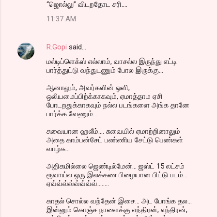
“ஜொல்லு” விடறதோட சரி....
11:37 AM
R.Gopi
said…
மல்டிப்ளெக்ஸ் எல்லாம், வாசல்ல இருந்து எட்டி
பார்த்துட்டு வந்துடணும் போல இருக்கு...
ஆனாலும், அவர்களின் ஒளி,
ஒலியமைப்பிற்க்காகவும், ஏமாத்தாம ஏசி
போடறதுக்காகவும் நல்ல படங்களை அங்க தானே
பார்க்க வேணும்...
சுவையான ஹலீம்.... சுவையில் ஏமாற்றினாலும்
அதை காம்பன்சேட் பண்ணிய சேட்டு பெண்கள்
வாழ்க...
அதிகமில்லை ஜெண்டில்மேன்... ஜஸ்ட் 15 லட்சம்
ரூவாய்ல ஒரு இலக்கண பிழையான பிட்டு படம்...
ஏவ்வ்வ்வ்வ்வ்வ்வ்........
காதல் சொல்ல வந்தேன் இசை... அட போங்க தல...
இன்னும் கொஞ்ச நாளைக்கு எந்திரன், எந்திரன்,