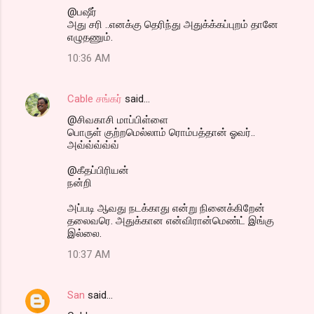
@பஷீர்
அது சரி ..எனக்கு தெரிந்து அதுக்க்கப்புறம் தானே
எழுதணும்.
10:36 AM
Cable சங்கர்
said…
@சிவகாசி மாப்பிள்ளை
பொருள் குற்றமெல்லாம் ரொம்பத்தான் ஓவர்..
அவ்வ்வ்வ்வ்
@கீதப்பிரியன்
நன்றி
அப்படி ஆவது நடக்காது என்று நினைக்கிறேன்
தலைவரெ. அதுக்கான என்விரான்மெண்ட் இங்கு
இல்லை.
10:37 AM
San
said…