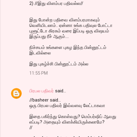
2) //இது விளம்பர பதிவல்ல//
இது போன்ற பதிவை விளம்பரமாகவும்
வெளியிடலாம்.. ஏன்னா உங்க பதிவுல போட்டா
புளூட்டோ கிரகம் வரை இப்படி ஒரு விஷயம்
இருப்பது ரீச் ஆகும்....
நிச்ச‌ய‌ம் உங்க‌ளை புக‌ழ இந்த‌ பின்னூட்ட‌ம்
இட‌வில்லை
இது புக‌ழ்ச்சி பின்னூட்ட‌ம் அல்ல‌
11:55 PM
பிரபல பதிவர்
said…
//basheer said...
ஒரு பிரபல பதிவர் இவ்வளவு லேட்டாகவா
இதை பகிர்ந்து கொள்வது? மெம்பர்ஷிப் ஆவது
எப்படி? அதையும் விளக்கியிருக்கலாமே?
//