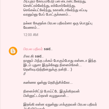
அப்புற‌ம் கோய‌ம்பேடு ப‌ஸ் ஸ்டான்ட்லேர்ந்து,
சென்ட்ர‌ல்லேர்ந்து, எக்மோர்லேர்ந்து,
செங்க‌ல்ப‌ட்லேர்ந்து, உகாண்டாலேர்ந்து எப்ப‌டி
வ‌ர‌னும்னு மேப் போட்ருக்க‌லாம்....
ந‌ல்லா கேளுங்க பிர‌ப‌ல‌ ப‌திவ‌ர்னா ஒரு பொறுப்பு
வேணாம்....
12:00 AM
பிரபல பதிவர்
said…
//கா.கி said...
நானும் அந்த பக்கம் போகும்போது என்னடா இந்த
இடம் புதுசா இருக்கேனு நினைச்சேன்....
தெளிவுபடுத்தினதுக்கு நன்றி... :)
//
கண்ணா ஒன்னு தெரிஞ்சிக்கோ....
நினைச்சிட்டு போய்ட்டே இருக்கிறவன்
பின்னூட்டம்தான் எழுதுவான்....
இறங்கி என்ன ஏதுன்னு பாக்குறவன் பிரபல பதிவர்
ஆகிவிடுவான்..........