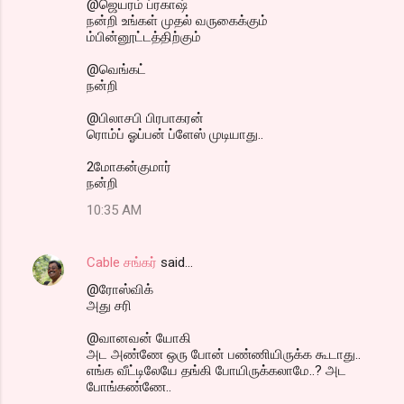
@ஜெயரம் ப்ரகாஷ்
நன்றி உங்கள் முதல் வருகைக்கும்
ம்பின்னூட்டத்திற்கும்
@வெங்கட்
நன்றி
@பிலாசபி பிரபாகரன்
ரொம்ப் ஓப்பன் ப்ளேஸ் முடியாது..
2மோகன்குமார்
நன்றி
10:35 AM
Cable சங்கர்
said…
@ரோஸ்விக்
அது சரி
@வானவன் யோகி
அட அண்ணே ஒரு போன் பண்ணியிருக்க கூடாது..
எங்க வீட்டிலேயே தங்கி போயிருக்கலாமே..? அட
போங்கண்ணே..