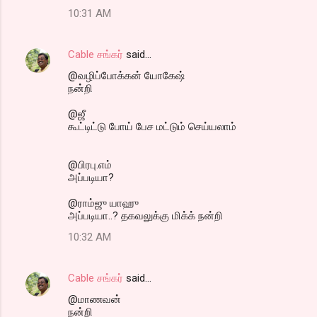
10:31 AM
Cable சங்கர்
said…
@வழிப்போக்கன் யோகேஷ்
நன்றி
@ஜீ
கூட்டிட்டு போய் பேச மட்டும் செய்யலாம்
@பிரபு.எம்
அப்படியா?
@ராம்ஜு யாஹு
அப்படியா..? தகவலுக்கு மிக்க் நன்றி
10:32 AM
Cable சங்கர்
said…
@மாணவன்
நன்றி