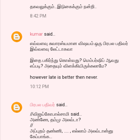
தகவலுக்கும்...இடுகைக்கும் நன்றி..
8:42 PM
kumar
said…
எவ்வளவு சுவாரஸ்யமான விஷயம்.ஒரு பிரபல பதிவர்
இவ்வளவு லேட்டாகவா
இதை பகிர்ந்து கொள்வது? மெம்பர்ஷிப் ஆவது
எப்படி? அதையும் விளக்கியிருக்கலாமே?
however late is better then never.
10:12 PM
பிரபல பதிவர்
said…
//விஜய்கோபால்சாமி said...
அண்ணே, தம்மு அலவ்டா?
//
அப்புறம் தண்ணி, ..... , எல்லாம் அலவ்டான்னு
கேப்பாங்க...