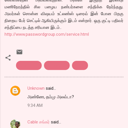
மணிநேரத்தில் சில பழைய நண்பர்களை சந்திக்க நேர்ந்தது.
அவர்கள் சொன்ன விஷயம் உட்லண்ஸ் டிரைவ் இன் போன பிறகு
நிறைய பேர் செட்டில் ஆகியிருக்கும் இடம் என்றார். ஒரு குட்டி பதிவர்
சந்திப்பை நடத்த சரியான இடம்..
http://www.passwordgroup.com/service.html
30 Minutes
30 மினிட்ஸ்
பொது
Unknown
said…
C
அண்ணே, தம்மு அலவ்டா?
o
9:34 AM
m
m
Cable சங்கர்
said…
e