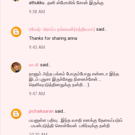
athukku.. தனி ஸ்மோகிங் சோன் இருக்கு
n
t
9:38 AM
s
ரமேஷ்- ரொம்ப நல்லவன்(சத்தியமா)
said…
Thanks for sharing anna
9:43 AM
கா.கி
said…
நானும் அந்த பக்கம் போகும்போது என்னடா இந்த
இடம் புதுசா இருக்கேனு நினைச்சேன்....
தெளிவுபடுத்தினதுக்கு நன்றி... :)
9:47 AM
pichaikaaran
said…
பயனுள்ள பதிவு . இந்த வசதி எனக்கு தேவைப்படும்
. பயன்படுத்தி கொள்வேன் .பகிர்வுக்கு நன்றி
10:20 AM