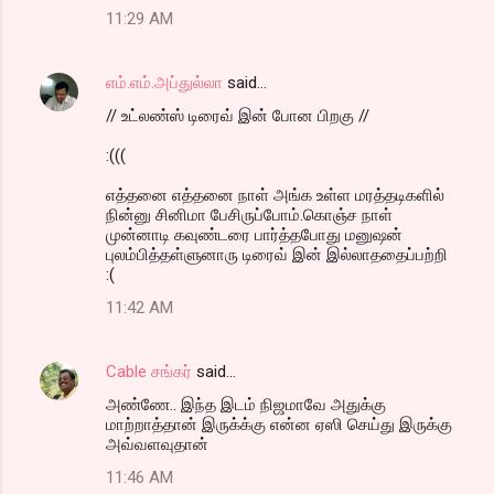
11:29 AM
எம்.எம்.அப்துல்லா
said…
// உட்லண்ஸ் டிரைவ் இன் போன பிறகு //
:(((
எத்தனை எத்தனை நாள் அங்க உள்ள மரத்தடிகளில்
நின்னு சினிமா பேசிருப்போம்.கொஞ்ச நாள்
முன்னாடி கவுண்டரை பார்த்தபோது மனுஷன்
புலம்பித்தள்ளுனாரு டிரைவ் இன் இல்லாததைப்பற்றி
:(
11:42 AM
Cable சங்கர்
said…
அண்ணே.. இந்த இடம் நிஜமாவே அதுக்கு
மாற்றாத்தான் இருக்க்கு என்ன ஏஸி செய்து இருக்கு
அவ்வளவுதான்
11:46 AM