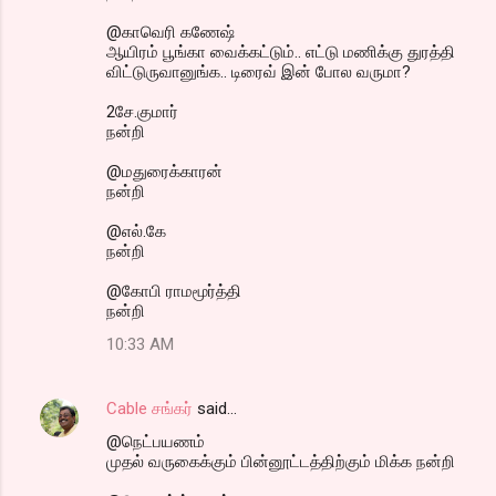
@காவெரி கணேஷ்
ஆயிரம் பூங்கா வைக்கட்டும்.. எட்டு மணிக்கு துரத்தி
விட்டுருவானுங்க.. டிரைவ் இன் போல வருமா?
2சே.குமார்
நன்றி
@மதுரைக்காரன்
நன்றி
@எல்.கே
நன்றி
@கோபி ராமமூர்த்தி
நன்றி
10:33 AM
Cable சங்கர்
said…
@நெட்பயணம்
முதல் வருகைக்கும் பின்னூட்டத்திற்கும் மிக்க நன்றி