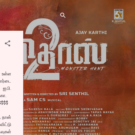
 உள்ள
ோர்டை
ஐ.பி.
்கா.
$$$$
, நான்
விட்டு
ிவுகள்