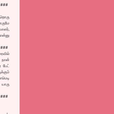
####
ேறொரு
லாருமே
ாளர்,
ான்னு
####
ைவில்
, நான்
் பேட்
்கும்
காமெடி
 யாரு
####