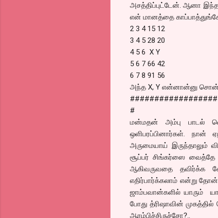
அசத்திப்புட்டேன். ஆனா இந
என் மானத்தை காப்பாத்துங்க
2 3 4 15 12
3 4 5 28 20
4 5 6 X Y
5 6 7 66 42
6 7 8 91 56
அந்த X, Y என்னான்னு சொன
##################
#
மன்மதன் அம்பு பாடல் வெ
ஒளிபரப்பினார்கள். நான்
அருமையாய் இருந்தாலும் விஜய
சூப்பர் சிங்கர்ஸை வைத்தே
ஆகிவருவதை தவிர்க்க வே
எதிர்பார்க்கலாம் என்று தோன்
ஜாம்பவான்களில் யாரும் ய
போது த்ரிஷாவின் முகத்தில் த
ஆரம்பிச்சிருச்சோ?..