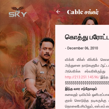
Cable சங்கர்
கொத்து பரோட்
-
December 06, 2010
விக்கி லீக்ஸ் லீக்கிக் க
அத்துனை நாடுகளுமே ஆட்டம்
அமெரிக்க சர்வரிலிருந்து
http://213.251.145.96/
இந்த 
$$$$$$$$$$$$$$$$$$$$$$
இந்த வார சந்தோஷம்
கலைஞர் டிவியில் ஒளிபரப்பான
குரல் கொடுத்த நடிகருக்கு ச
தொலைபேசியிலும், எஸ்.எம்.எஸ்