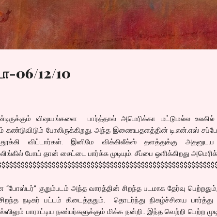
Skip to main content
டா-06/12/10
ொண்டிருக்கும் விஷயங்களை பார்த்தால் அமெரிக்கா மட்டுமல்ல உலகில்
 கண்டுவிடும் போலிருக்கிறது. அந்த இணையதளத்தின் டி.என்.எஸ் சப்ப
 தூக்கி விட்டார்கள். இனிமே விக்கிலீக்ஸ் தளத்துக்கு அதனுடய 
லிங்கில் போய் தான் சைட்டை பார்க்க முடியும். சீப்பை ஒளிக்கிறது அமெரிக
$$$$$$$$$$$$$$$$$$$$$$$$$$$$$$$$$$$$$$$$$$$$$$$$$$$$$$$$
 “போஸ்டர்” குறும்படம் அந்த வாரத்தின் சிறந்த படமாக தேர்வு பெற்றதும்
ிறந்த நடிகர் பட்டம் கிடைத்ததும். தொடர்ந்து நிகழ்ச்சியை பார்த்து 
ஸிலும் பாராட்டிய நண்பர்களுக்கும் மிக்க நன்றி.. இந்த வெற்றி பெற்ற முட