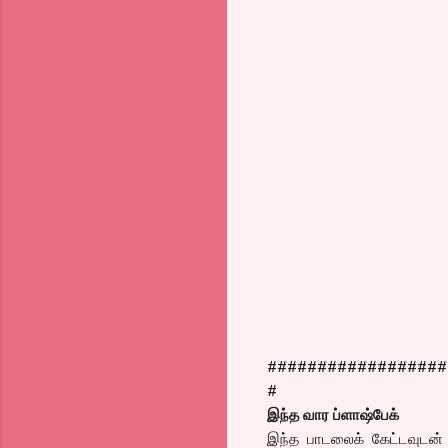
##################
#
இந்த வார ப்ளாஷ்பேக்
இந்த பாடலைக் கேட்டவுடன் 