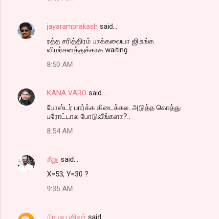
jayaramprakash
said…
ரத்த சரித்திரம் பாக்கலையா ஜி.உங்க
விமர்சனத்துக்காக waiting .
8:50 AM
KANA VARO
said…
போஸ்டர் பார்க்க கிடைக்கல. அடுத்த கொத்து
பரோட்டால போடுவீங்களா?..
8:54 AM
சீனு
said…
X=53, Y=30 ?
9:35 AM
பிரபல பதிவர்
said…