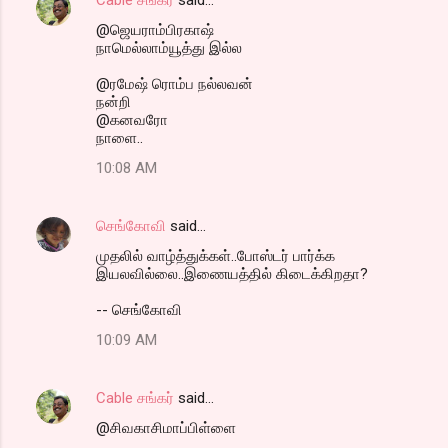
@ஜெயராம்பிரகாஷ்
நாமெல்லாம்யூத்து இல்ல
@ரமேஷ் ரொம்ப நல்லவன்
நன்றி
@கனவரோ
நாளை..
10:08 AM
செங்கோவி
said…
முதலில் வாழ்த்துக்கள்..போஸ்டர் பார்க்க
இயலவில்லை..இணையத்தில் கிடைக்கிறதா?
-- செங்கோவி
10:09 AM
Cable சங்கர்
said…
@சிவகாசிமாப்பிள்ளை