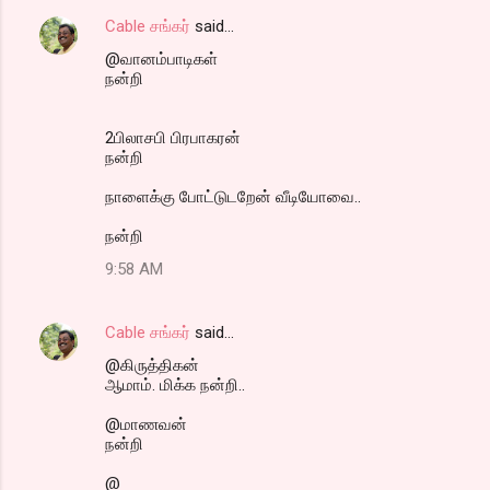
Cable சங்கர்
said…
@வானம்பாடிகள்
நன்றி
2பிலாசபி பிரபாகரன்
நன்றி
நாளைக்கு போட்டுடறேன் வீடியோவை..
நன்றி
9:58 AM
Cable சங்கர்
said…
@கிருத்திகன்
ஆமாம். மிக்க நன்றி..
@மாணவன்
நன்றி
@