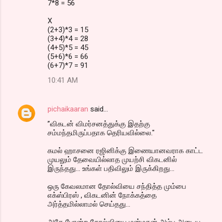
7*8 = 56
X
(2+3)*3 = 15
(3+4)*4 = 28
(4+5)*5 = 45
(5+6)*6 = 66
(6+7)*7 = 91
10:41 AM
pichaikaaran
said…
”விகடன் விமர்சனத்துக்கு இதற்கு
சம்மந்தமிருப்பதாக தெரியவில்லை."
கமல் ஹாசனை ரஜினிக்கு இணையானவராக காட்ட
முயலும் தேவையில்லாத முயற்சி விகடனில்
இருந்தது... உங்கள் பதிவிலும் இருக்கிறது...
ஒரு கேவலமான தோல்வியை சந்தித்த மும்பை
எக்ஸ்பிரஸ் , விகடனின் நோக்கத்தை
அர்த்தமில்லாமல் செய்தது...
அதே போன்ற தோல்வியை மன்மதன் அம்பு அடைய ,