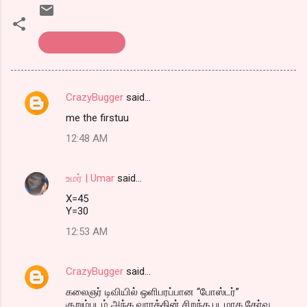
கொத்து பரோட்டா
CrazyBugger
said…
C
me the firstuu
o
12:48 AM
m
m
உமர் | Umar
said…
e
X=45
n
Y=30
t
12:53 AM
s
CrazyBugger
said…
கலைஞர் டிவியில் ஒளிபரப்பான “போஸ்டர்”
குறும்படம் அந்த வாரத்தின் சிறந்த படமாக தேர்வு