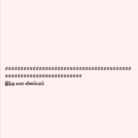
#########################################
#########################
இந்த வார விளம்பரம்