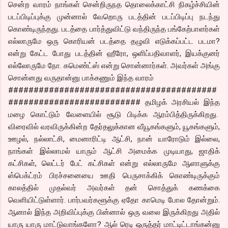
சென்ற வாரம் நாங்கள் சென்றிருநத தொலைக்காட்சி நிகழ்ச்சியின்
படப்பிடிப்புக்கு முன்னால் வேறொரு படத்தின் படப்பிடிப்பு நடந்து
கொண்டிருந்தது. படத்தை பார்த்துவிட்டு வந்திருந்த பங்கேற்பாளர்கள்
எல்லாருமே ஒரு கொரியன் படத்தை தழுவி எடுக்கப்பட்ட படமா?
என்று கேட்ட போது படத்தின் ஹீரோ, ஒளிப்பதிவாளர், இயக்குனர்
எல்லோருமே நோ. கமெண்ட்ஸ் என்று சொன்னார்கள். அவர்கள் அங்கு
சொன்னது வருதான்னு பாக்கணும் இந்த வாரம்
#########################################
########################## தமிழக் அரசியல் இந்த
மழை கொட்டும் வேளையில் சூடு பிடிக்க ஆரம்பித்திருக்கிறது.
விரைவில் வரவிருக்கின்ற தேர்தலுக்கான வீயூகங்களும், யூகங்களும்,
ஊழல், நல்லாட்சி, மைனாரிட்டி ஆட்சி, நான் யாரோடும் இல்லை,
நாங்கள் இல்லாமல் யாரும் ஆட்சி அமைக்க முடியாது, ஜாதிக்
கட்சிகள், லெட்டர் பேட் கட்சிகள் என்று எல்லாருமே ஆளாளுக்கு
ஸ்பெக்ட்ரம் பிரச்சனையை ஊதி பெருசாக்கிக் கொண்டிருக்கும்
காலத்தில் முதல்வர் அவர்கள் தன் சொத்துக் கணக்கை
வெளியிட்டுள்ளார். பார்பவர்களூக்கு ஏதோ காமெடி போல தோன்றும்.
ஆனால் இந்த அறிவிப்புக்கு பின்னால் ஒரு வலை இருக்கிறது அதில்
யாரு யாரு மாட்டுவாங்களோ? ஆல் ரெடி ஒருத்தர் மாட்டிட்டாங்கன்னு