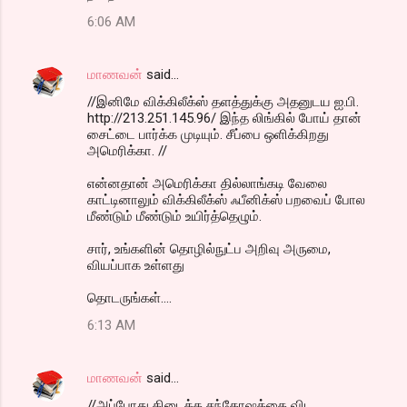
6:06 AM
மாணவன்
said…
//இனிமே விக்கிலீக்ஸ் தளத்துக்கு அதனுடய ஐ.பி.
http://213.251.145.96/ இந்த லிங்கில் போய் தான்
சைட்டை பார்க்க முடியும். சீப்பை ஒளிக்கிறது
அமெரிக்கா. //
என்னதான் அமெரிக்கா தில்லாங்கடி வேலை
காட்டினாலும் விக்கிலீக்ஸ் ஃபீனிக்ஸ் பறவைப் போல
மீண்டும் மீண்டும் உயிர்த்தெழும்.
சார், உங்களின் தொழில்நுட்ப அறிவு அருமை,
வியப்பாக உள்ளது
தொடருங்கள்....
6:13 AM
மாணவன்
said…
//அப்போது கிடைத்த சந்தோஷத்தை விட