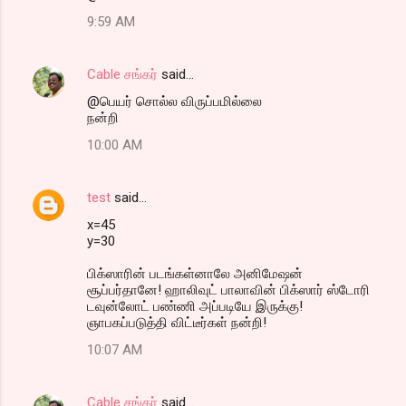
9:59 AM
Cable சங்கர்
said…
@பெயர் சொல்ல விருப்பமில்லை
நன்றி
10:00 AM
test
said…
x=45
y=30
பிக்ஸாரின் படங்கள்னாலே அனிமேஷன்
சூப்பர்தானே! ஹாலிவுட் பாலாவின் பிக்ஸார் ஸ்டோரி
டவுன்லோட் பண்ணி அப்படியே இருக்கு!
ஞாபகப்படுத்தி விட்டீர்கள் நன்றி!
10:07 AM
Cable சங்கர்
said…