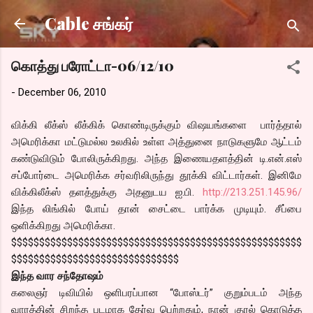
Skip to main content
Cable சங்கர்
கொத்து பரோட்டா-06/12/10
-
December 06, 2010
விக்கி லீக்ஸ் லீக்கிக் கொண்டிருக்கும் விஷயங்களை பார்த்தால்
அமெரிக்கா மட்டுமல்ல உலகில் உள்ள அத்துனை நாடுகளுமே ஆட்டம்
கண்டுவிடும் போலிருக்கிறது. அந்த இணையதளத்தின் டி.என்.எஸ்
சப்போர்டை அமெரிக்க சர்வரிலிருந்து தூக்கி விட்டார்கள். இனிமே
விக்கிலீக்ஸ் தளத்துக்கு அதனுடய ஐ.பி.
http://213.251.145.96/
இந்த லிங்கில் போய் தான் சைட்டை பார்க்க முடியும். சீப்பை
ஒளிக்கிறது அமெரிக்கா.
$$$$$$$$$$$$$$$$$$$$$$$$$$$$$$$$$$$$$$$$$$$$$$$$$$$$
$$$$$$$$$$$$$$$$$$$$$$$$$$$$$$
இந்த வார சந்தோஷம்
கலைஞர் டிவியில் ஒளிபரப்பான “போஸ்டர்” குறும்படம் அந்த
வாரத்தின் சிறந்த படமாக தேர்வு பெற்றதும், நான் குரல் கொடுத்த