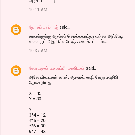
அடிச்சிட்டா.. :)
10:11 AM
ஜோசப் பால்ராஜ்
said…
கணக்குக்கு ஆன்சர் சொல்லலாம்னு வந்தா அல்ரெடி
எல்லாரும் அத பிச்சு மேஞ்சு வைச்சுட்டாங்க.
10:37 AM
சேரலாதன் பாலசுப்பிரமணியன்
said…
அதே விடைகள் தான். ஆனால், வழி வேறு மாதிரி
தோன்றியது.
X = 45
Y = 30
Y
3*4 = 12
4*5 = 20
5*6 = 30
6*7 = 42