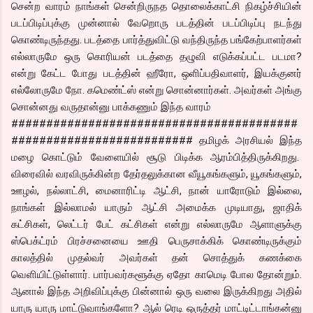
சென்ற வாரம் நாங்கள் சென்றிருநத தொலைக்காட்சி நிகழ்ச்சியின்
படப்பிடிப்புக்கு முன்னால் வேறொரு படத்தின் படப்பிடிப்பு நடந்து
கொண்டிருந்தது. படத்தை பார்த்துவிட்டு வந்திருந்த பங்கேற்பாளர்கள்
எல்லாருமே ஒரு கொரியன் படத்தை தழுவி எடுக்கப்பட்ட படமா?
என்று கேட்ட போது படத்தின் ஹீரோ, ஒளிப்பதிவாளர், இயக்குனர்
எல்லோருமே நோ. கமெண்ட்ஸ் என்று சொன்னார்கள். அவர்கள் அங்கு
சொன்னது வருதான்னு பாக்கணும் இந்த வாரம்
#########################################
########################## தமிழக் அரசியல் இந்த
மழை கொட்டும் வேளையில் சூடு பிடிக்க ஆரம்பித்திருக்கிறது.
விரைவில் வரவிருக்கின்ற தேர்தலுக்கான வீயூகங்களும், யூகங்களும்,
ஊழல், நல்லாட்சி, மைனாரிட்டி ஆட்சி, நான் யாரோடும் இல்லை,
நாங்கள் இல்லாமல் யாரும் ஆட்சி அமைக்க முடியாது, ஜாதிக்
கட்சிகள், லெட்டர் பேட் கட்சிகள் என்று எல்லாருமே ஆளாளுக்கு
ஸ்பெக்ட்ரம் பிரச்சனையை ஊதி பெருசாக்கிக் கொண்டிருக்கும்
காலத்தில் முதல்வர் அவர்கள் தன் சொத்துக் கணக்கை
வெளியிட்டுள்ளார். பார்பவர்களூக்கு ஏதோ காமெடி போல தோன்றும்.
ஆனால் இந்த அறிவிப்புக்கு பின்னால் ஒரு வலை இருக்கிறது அதில்
யாரு யாரு மாட்டுவாங்களோ? ஆல் ரெடி ஒருத்தர் மாட்டிட்டாங்கன்னு