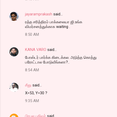
jayaramprakash
said…
ரத்த சரித்திரம் பாக்கலையா ஜி.உங்க
விமர்சனத்துக்காக waiting .
8:50 AM
KANA VARO
said…
போஸ்டர் பார்க்க கிடைக்கல. அடுத்த கொத்து
பரோட்டால போடுவீங்களா?..
8:54 AM
சீனு
said…
X=53, Y=30 ?
9:35 AM
பிரபல பதிவர்
said…