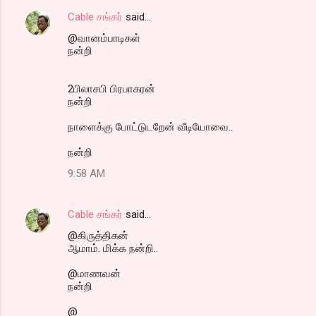
Cable சங்கர்
said…
@வானம்பாடிகள்
நன்றி
2பிலாசபி பிரபாகரன்
நன்றி
நாளைக்கு போட்டுடறேன் வீடியோவை..
நன்றி
9:58 AM
Cable சங்கர்
said…
@கிருத்திகன்
ஆமாம். மிக்க நன்றி..
@மாணவன்
நன்றி
@