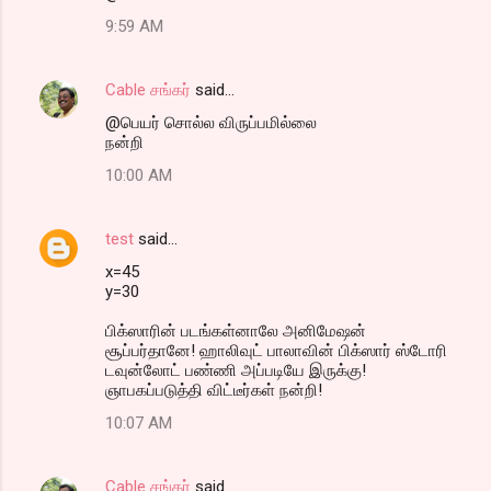
9:59 AM
Cable சங்கர்
said…
@பெயர் சொல்ல விருப்பமில்லை
நன்றி
10:00 AM
test
said…
x=45
y=30
பிக்ஸாரின் படங்கள்னாலே அனிமேஷன்
சூப்பர்தானே! ஹாலிவுட் பாலாவின் பிக்ஸார் ஸ்டோரி
டவுன்லோட் பண்ணி அப்படியே இருக்கு!
ஞாபகப்படுத்தி விட்டீர்கள் நன்றி!
10:07 AM
Cable சங்கர்
said…