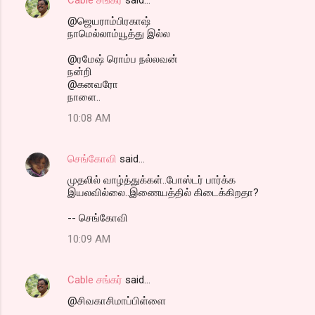
@ஜெயராம்பிரகாஷ்
நாமெல்லாம்யூத்து இல்ல
@ரமேஷ் ரொம்ப நல்லவன்
நன்றி
@கனவரோ
நாளை..
10:08 AM
செங்கோவி
said…
முதலில் வாழ்த்துக்கள்..போஸ்டர் பார்க்க
இயலவில்லை..இணையத்தில் கிடைக்கிறதா?
-- செங்கோவி
10:09 AM
Cable சங்கர்
said…
@சிவகாசிமாப்பிள்ளை