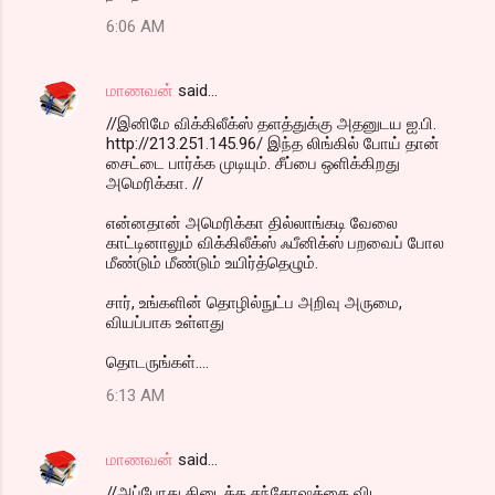
6:06 AM
மாணவன்
said…
//இனிமே விக்கிலீக்ஸ் தளத்துக்கு அதனுடய ஐ.பி.
http://213.251.145.96/ இந்த லிங்கில் போய் தான்
சைட்டை பார்க்க முடியும். சீப்பை ஒளிக்கிறது
அமெரிக்கா. //
என்னதான் அமெரிக்கா தில்லாங்கடி வேலை
காட்டினாலும் விக்கிலீக்ஸ் ஃபீனிக்ஸ் பறவைப் போல
மீண்டும் மீண்டும் உயிர்த்தெழும்.
சார், உங்களின் தொழில்நுட்ப அறிவு அருமை,
வியப்பாக உள்ளது
தொடருங்கள்....
6:13 AM
மாணவன்
said…
//அப்போது கிடைத்த சந்தோஷத்தை விட