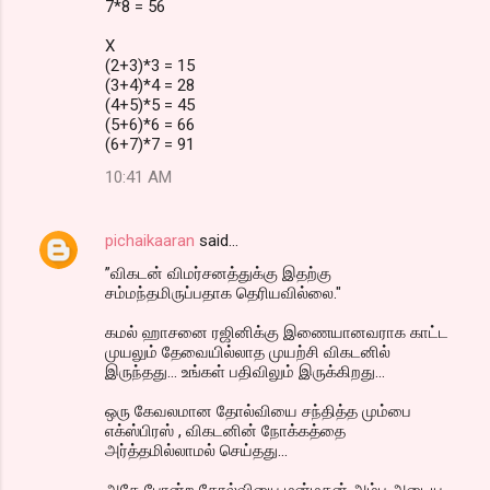
7*8 = 56
X
(2+3)*3 = 15
(3+4)*4 = 28
(4+5)*5 = 45
(5+6)*6 = 66
(6+7)*7 = 91
10:41 AM
pichaikaaran
said…
”விகடன் விமர்சனத்துக்கு இதற்கு
சம்மந்தமிருப்பதாக தெரியவில்லை."
கமல் ஹாசனை ரஜினிக்கு இணையானவராக காட்ட
முயலும் தேவையில்லாத முயற்சி விகடனில்
இருந்தது... உங்கள் பதிவிலும் இருக்கிறது...
ஒரு கேவலமான தோல்வியை சந்தித்த மும்பை
எக்ஸ்பிரஸ் , விகடனின் நோக்கத்தை
அர்த்தமில்லாமல் செய்தது...
அதே போன்ற தோல்வியை மன்மதன் அம்பு அடைய ,