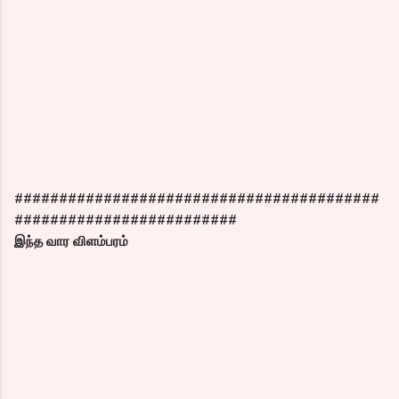
#########################################
#########################
இந்த வார விளம்பரம்