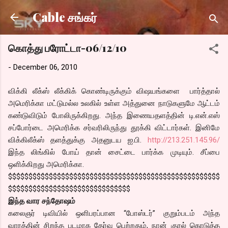
Skip to main content
Cable சங்கர்
கொத்து பரோட்டா-06/12/10
-
December 06, 2010
விக்கி லீக்ஸ் லீக்கிக் கொண்டிருக்கும் விஷயங்களை பார்த்தால்
அமெரிக்கா மட்டுமல்ல உலகில் உள்ள அத்துனை நாடுகளுமே ஆட்டம்
கண்டுவிடும் போலிருக்கிறது. அந்த இணையதளத்தின் டி.என்.எஸ்
சப்போர்டை அமெரிக்க சர்வரிலிருந்து தூக்கி விட்டார்கள். இனிமே
விக்கிலீக்ஸ் தளத்துக்கு அதனுடய ஐ.பி.
http://213.251.145.96/
இந்த லிங்கில் போய் தான் சைட்டை பார்க்க முடியும். சீப்பை
ஒளிக்கிறது அமெரிக்கா.
$$$$$$$$$$$$$$$$$$$$$$$$$$$$$$$$$$$$$$$$$$$$$$$$$$$$
$$$$$$$$$$$$$$$$$$$$$$$$$$$$$$
இந்த வார சந்தோஷம்
கலைஞர் டிவியில் ஒளிபரப்பான “போஸ்டர்” குறும்படம் அந்த
வாரத்தின் சிறந்த படமாக தேர்வு பெற்றதும், நான் குரல் கொடுத்த