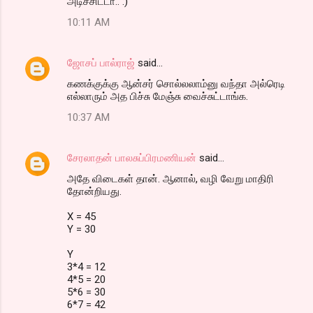
அடிச்சிட்டா.. :)
10:11 AM
ஜோசப் பால்ராஜ்
said…
கணக்குக்கு ஆன்சர் சொல்லலாம்னு வந்தா அல்ரெடி
எல்லாரும் அத பிச்சு மேஞ்சு வைச்சுட்டாங்க.
10:37 AM
சேரலாதன் பாலசுப்பிரமணியன்
said…
அதே விடைகள் தான். ஆனால், வழி வேறு மாதிரி
தோன்றியது.
X = 45
Y = 30
Y
3*4 = 12
4*5 = 20
5*6 = 30
6*7 = 42