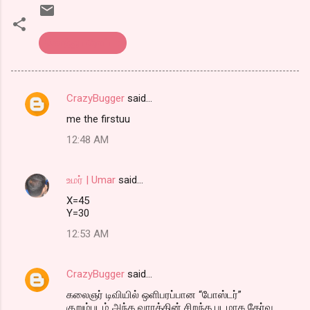
கொத்து பரோட்டா
CrazyBugger
said…
C
me the firstuu
o
12:48 AM
m
m
உமர் | Umar
said…
e
X=45
n
Y=30
t
12:53 AM
s
CrazyBugger
said…
கலைஞர் டிவியில் ஒளிபரப்பான “போஸ்டர்”
குறும்படம் அந்த வாரத்தின் சிறந்த படமாக தேர்வு