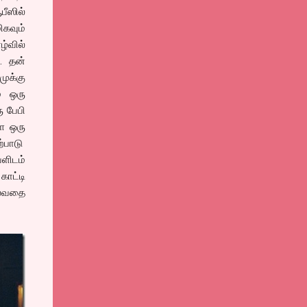
ீஸில்
வும்
ழ்வில்
. தன்
முக்கு
் ஒரு
ு பேபி
ள ஒரு
பாடு
ளிடம்
காட்டி
ல்வதை