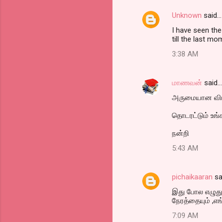
Unknown
said…
I have seen the
till the last mom
3:38 AM
மாணவன்
said…
அருமையான விமர
தொடரட்டும் உங்
நன்றி
5:43 AM
pichaikaaran
sa
இது போல எழுதுங
நேரத்தையும் ,எங
7:09 AM