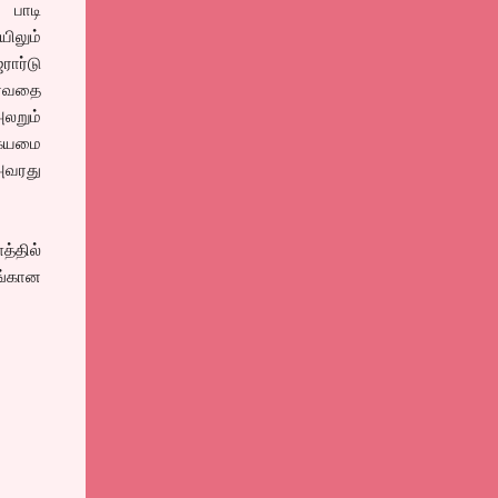
் பாடி
ிலும்
ரார்டு
ரவதை
லறும்
 கயமை
அவரது
்தில்
ிங்கான