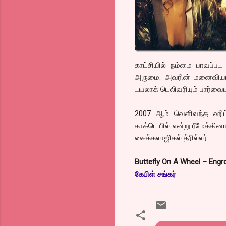
காட்சியில் நம்மை பாவப்பட
அருமை. அவரின் மனைவியாக வ
டயலாக் டெலிவரியும் பார்வையும
2007 ஆம் வெளிவந்த ஹிட
காக்டெயில் என்று ரீமேக்கி
சைக்கலாஜிகல் த்ரில்லர்.
Buttefly On A Wheel – Engro
கேபிள் சங்கர்