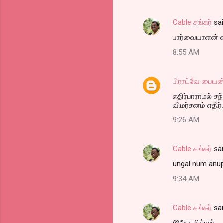
Cable சங்கர்
sa
பார்வையாளன் வர 
8:55 AM
பிராட்வே பையன
எதிர்பாராமல் சந
விமர்சனம் எதிர்ப
9:26 AM
Cable சங்கர்
sa
ungal num anupp
9:34 AM
Cable சங்கர்
sa
@நேசமித்ரன்