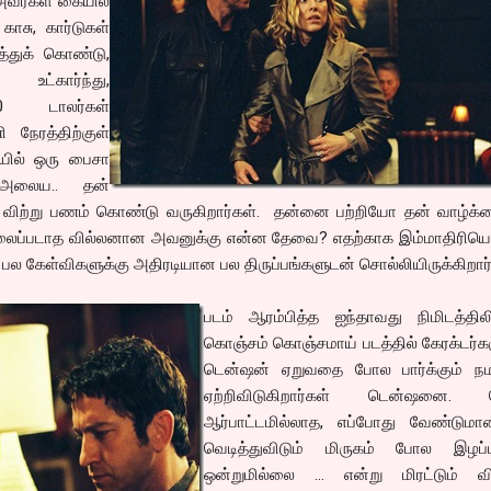
 அவர்கள் கையில்
காசு, கார்டுகள்
்துக் கொண்டு,
உட்கார்ந்து,
00 டாலர்கள்
நேரத்திற்குள்
யில் ஒரு பைசா
 அலைய.. தன்
ம் விற்று பணம் கொண்டு வருகிறார்கள். தன்னை பற்றியோ தன் வாழ்க
ைப்படாத வில்லனான அவனுக்கு என்ன தேவை? எதற்காக இம்மாதிரியெல
பல கேள்விகளுக்கு அதிரடியான பல திருப்பங்களுடன் சொல்லியிருக்கிறார்
படம் ஆரம்பித்த ஐந்தாவது நிமிடத்திலி
கொஞ்சம் கொஞ்சமாய் படத்தில் கேரக்டர்க
டென்ஷன் ஏறுவதை போல பார்க்கும் நமக
ஏற்றிவிடுகிறார்கள் டென்ஷனை. 
ஆர்பாட்டமில்லாத, எப்போது வேண்டுமான
வெடித்துவிடும் மிருகம் போல இழப்ப
ஒன்றுமில்லை ... என்று மிரட்டும் வி