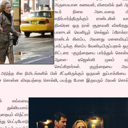
அருமையான கணவன், விரைவில் தன் ஆப
உயர் நிலை அடைவதை மிக
எதிர்பார்த்திருக்கும் ராண்டலின் வா
திடீரென ஒரு நாள் சூறாவளி வீசுகிறது
பாஸுடன் வெளியூர் செல்லும் ப்ரோக்ரா
ராண்டல் கிளம்ப, அவனது மனைவியும
பார்ட்டிக்கு கிளம்ப வேண்டியிருப்பதால் ஒர
சிட்டரை -குழந்தையை பார்த்துக் கொள்
ஆளை- ஏஜென்ஸி மூலம் ஏற்
செய்கிறார்கள். குழந்தையை அவ
 அடுத்த சில நிமிடங்களில் பின் சீட்டிலிருக்கும் ஒருவன் துப்பாக்கியை 
மேற்ச் சொன்ன விஷயத்தை சொல்லி, பயந்து போன இருவரும் அவன் சொ
ில் எவ்வளவு
 துல்லியமாய்
ையும் வித்ட்ரா
்து பெட்டியோடு