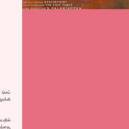
 செய்
தூக்கி
யதில்
ந்தை,