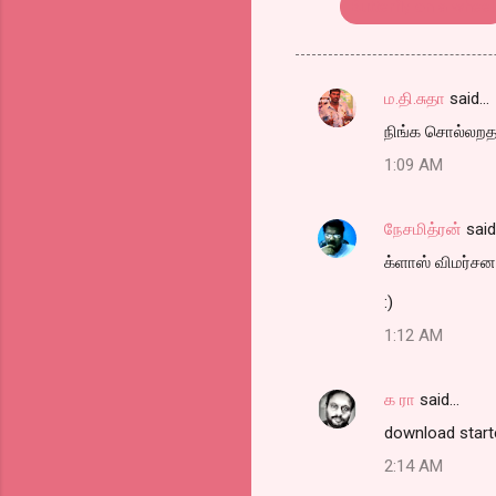
Butterfly on a wheel
ம.தி.சுதா
said…
C
நிங்க சொல்லறத 
o
1:09 AM
m
m
நேசமித்ரன்
sai
e
க்ளாஸ் விமர்சன
n
t
:)
s
1:12 AM
க ரா
said…
download starte
2:14 AM