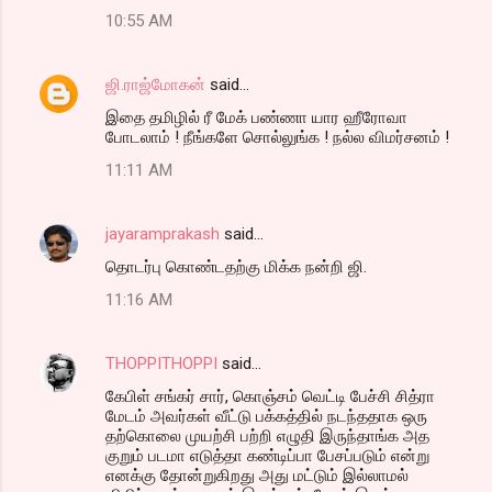
10:55 AM
ஜி.ராஜ்மோகன்
said…
இதை தமிழில் ரீ மேக் பண்ணா யார ஹீரோவா
போடலாம் ! நீங்களே சொல்லுங்க ! நல்ல விமர்சனம் !
11:11 AM
jayaramprakash
said…
தொடர்பு கொண்டதற்கு மிக்க நன்றி ஜி.
11:16 AM
THOPPITHOPPI
said…
கேபிள் சங்கர் சார், கொஞ்சம் வெட்டி பேச்சி சித்ரா
மேடம் அவர்கள் வீட்டு பக்கத்தில் நடந்ததாக ஒரு
தற்கொலை முயற்சி பற்றி எழுதி இருந்தாங்க அத
குறும் படமா எடுத்தா கண்டிப்பா பேசப்படும் என்று
எனக்கு தோன்றுகிறது அது மட்டும் இல்லாமல்