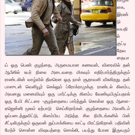
கை,
இரண்
டு
வயதி
ல்
குட்டி
தேவ
தையா
ய் ஒரு பெண் குழந்தை, அருமையான கணவன், விரைவில் தன்
ஆபீஸில் உயர் நிலை அடைவதை மிகவும் எதிர்பார்த்திருக்கும்
ராண்டலின் வாழ்வில் திடீரென ஒரு நாள் சூறாவளி வீசுகிறது. தன்
பாஸுடன் வெளியூர் செல்லும் ப்ரோக்ராமுக்கு ராண்டல் கிளம்ப,
அவனது மனைவியும் ஒரு பார்ட்டிக்கு கிளம்ப வேண்டியிருப்பதால்
ஒரு பேபி சிட்டரை -குழந்தையை பார்த்துக் கொள்ள ஒரு ஆளை-
ஏஜென்ஸி மூலம் ஏற்பாடு செய்கிறார்கள். குழந்தையை அவளிடம்
ஒப்படைத்துவிட்டு, கிளம்பிய அடுத்த சில நிமிடங்களில் பின்
சீட்டிலிருக்கும் ஒருவன் துப்பாக்கியை காட்டி மிரட்டுகிறான். பதிவின்
மேற்ச் சொன்ன விஷயத்தை சொல்லி, பயந்து போன இருவரும்