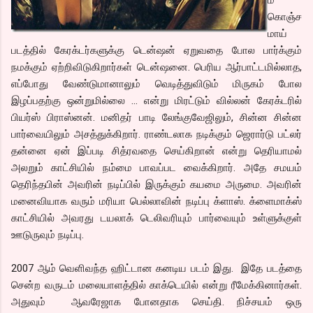
கொஞ்ச
மாய்
படத்தில் கேரக்டர்களுக்கு டென்ஷன் ஏறுவதை போல பார்க்கும்
நமக்கும் ஏற்றிவிடுகிறார்கள் டென்ஷனை. பெரிய ஆர்பாட்டமில்லாத,
எப்போது வேண்டுமானாலும் வெடித்துவிடும் மிருகம் போல
இழப்பதற்கு ஒன்றுமில்லை ... என்று மிரட்டும் வில்லன் கேரக்டரில்
பியர்ஸ் பிராஸ்னன். மனிதர் பாடி லேங்குவேஜிலும், சின்ன சின்ன
பார்வையிலும் அசத்துக்கிறார். ராண்டலாக நடிக்கும் ஜெரார்டு பட்லர்
தன்னை ஏன் இப்படி சித்ரவதை செய்கிறான் என்று தெரியாமல்
அலறும் காட்சியில் நம்மை பாவப்பட வைக்கிறார். அதே சமயம்
தெரிந்தபின் அவரின் நடிப்பில் இருக்கும் கயமை அருமை. அவரின்
மனைவியாக வரும் மரியா பெல்லாவின் நடிப்பு க்ளாஸ். க்ளைமாக்ஸ்
காட்சியில் அவரது டயலாக் டெலிவரியும் பார்வையும் உள்ளுக்குள்
ஊடுருவும் நடிப்பு.
2007 ஆம் வெளிவந்த ஹிட்டான கனடிய படம் இது. இதே படத்தை
சென்ற வருடம் மலையாளத்தில் காக்டெயில் என்று ரீமேக்கினார்கள்.
அதுவும் ஆவரேஜாக போனதாக செய்தி. நிச்சயம் ஒரு