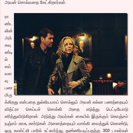
அவன் சொல்வதை கேட்கிறார்கள்.
ரா
ண்ட
லின்
அக்
கவு
ண்டி
ல்
எவ்
வள
வு
பண
மிரு
க்கிறது என்பதை துல்லியமாய் சொல்லும் அவன் எல்லா பணத்தையும்
வித்ட்ரா செய்யச் சொல்லி அதை எடுத்து பெட்டியோடு
எரித்துவிடுகிறான். அடுத்து அவர்கள் கையில் இருக்கும் கொஞ்சம்
நஞ்சம் காசு, கார்டுகள் அனைத்தையும் வாங்கி வைத்துக் கொண்டு,
ஒரு காஸ்ட்லி பாரில் உட்கார்ந்து, தண்ணியடிப்பதற்கு 300 டாலர்கள்