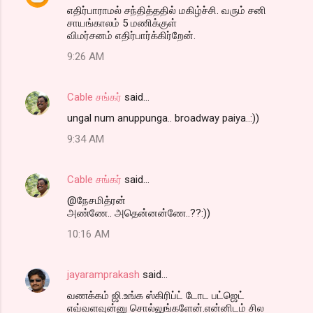
எதிர்பாராமல் சந்தித்ததில் மகிழ்ச்சி. வரும் சனி
சாயங்காலம் 5 மணிக்குள்
விமர்சனம் எதிர்பார்க்கிர்றேன்.
9:26 AM
Cable சங்கர்
said…
ungal num anuppunga.. broadway paiya..:))
9:34 AM
Cable சங்கர்
said…
@நேசமித்ரன்
அண்ணே.. அதென்னன்ணே..??:))
10:16 AM
jayaramprakash
said…
வணக்கம் ஜி.உங்க ஸ்கிரிப்ட் டோட பட்ஜெட்
எவ்வளவுன்னு சொல்லுங்களேன்.என்னிடம் சில