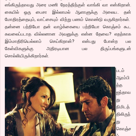
எங்கிருந்தாவது அரை மணி நேரத்திற்குள் வாங்கி வா என்கிறான்.
கையில் ஒரு பைசா இல்லாமல் ஆளாளுக்கு அலைய.. தன்
மோதிரத்தையும், வாட்சையும் விற்று பணம் கொண்டு வருகிறார்கள்.
தன்னை பற்றியோ தன் வாழ்க்கையை பற்றியோ கொஞ்சம் கூட
கவலைப்படாத வில்லனான அவனுக்கு என்ன தேவை? எதற்காக
இம்மாதிரியெல்லாம் செய்கிறான்? என்பது போன்ற பல
கேள்விகளுக்கு அதிரடியான பல திருப்பங்களுடன்
சொல்லியிருக்கிறார்கள்.
படம்
ஆரம்பி
த்த
ஐந்தாவ
து
நிமிடத்
திலிருந்
து
கொஞ்ச
ம்