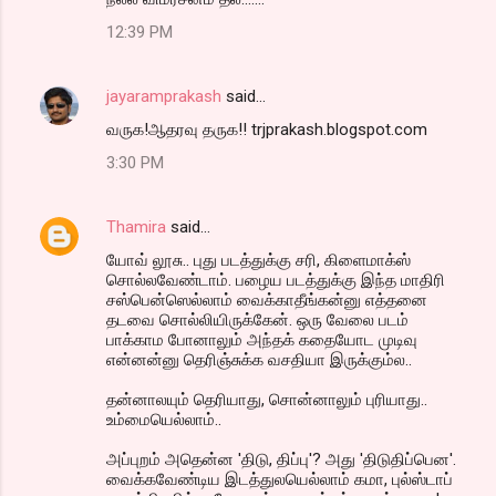
12:39 PM
jayaramprakash
said…
வருக!ஆதரவு தருக!! trjprakash.blogspot.com
3:30 PM
Thamira
said…
யோவ் லூசு.. புது படத்துக்கு சரி, கிளைமாக்ஸ்
சொல்லவேண்டாம். பழைய படத்துக்கு இந்த மாதிரி
சஸ்பென்ஸெல்லாம் வைக்காதீங்கன்னு எத்தனை
தடவை சொல்லியிருக்கேன். ஒரு வேலை படம்
பாக்காம போனாலும் அந்தக் கதையோட முடிவு
என்னன்னு தெரிஞ்சுக்க வசதியா இருக்கும்ல..
தன்னாலயும் தெரியாது, சொன்னாலும் புரியாது..
உம்மையெல்லாம்..
அப்புறம் அதென்ன 'திடு, திப்பு'? அது 'திடுதிப்பென'.
வைக்கவேண்டிய இடத்துலயெல்லாம் கமா, புல்ஸ்டாப்