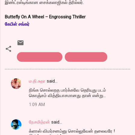
இண்ட்ரஸ்டிங்கான சைக்கலாஜிகல் த்ரில்லர்.
Buttefly On A Wheel – Engrossing Thriller
கேபிள் சங்கர்
Butterfly on a wheel.
english Film reveiw
ம.தி.சுதா
said…
C
நிங்க சொல்லறத பார்க்கவே தெரியுது படம்
o
கொஞ்சம் வித்தியாசமானது தான் என்று...
m
1:09 AM
m
e
நேசமித்ரன்
said…
n
க்ளாஸ் விமர்சனம்னு சொல்லுவேன் தலைவரே !
t