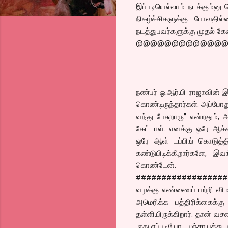
இப்படியெல்லாம் நடக்கும்னு 
நிகழ்ச்சிகளுக்கு போவதில்
நடத்துபவர்களுக்கு முதல் கேள்
@@@@@@@@@@@@
நண்பர் ஓ.ஆர்.பி ராஜாவின் 
கொண்டிருந்தார்கள். அப்போது
வந்து பேசுறாரு” என்றதும்,
கேட்டாள். எனக்கு ஒரே ஆச்ச
ஒரே ஆள் டப்பிங் கொடுத்த
கண்டுபிடிக்கிறார்களே, இ
கொண்டேன்.
##################
வழக்கு எண்ணைப் பற்றி விமர்
அமெரிக்க பத்திரிக்கைக்க
தள்ளியிருக்கிறார். தான் வ
எது எப்படியோ.. பஞ்சாயத்து ப