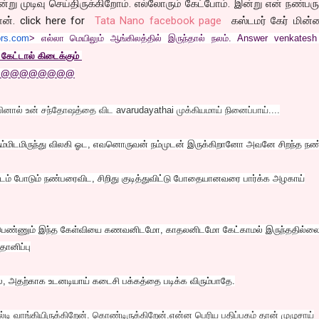
ன்று முடிவு செய்திருக்கிறோம். எல்லோரும் கேட்போம். இன்று என் நண்பர
தான். click here for
Tata Nano facebook page
கஸ்டமர் கேர் மின்ன
ors.com
> எல்லா மெயிலும் ஆங்கிலத்தில் இருந்தால் நலம். Answer venkatesh
கேட்டால் கிடைக்கும்
@@@@@@@@@
பினால் உன் சந்தோஷத்தை விட avarudayathai முக்கியமாய் நினைப்பாய்....
நம்மிடமிருந்து விலகி ஓட, எவனொருவன் நம்முடன் இருக்கிறானோ அவனே சிறந்த நண
்டம் போடும் நண்பரைவிட, சிறிது குடித்துவிட்டு போதையானவரை பார்க்க அழகாய்
ண்ணும் இந்த கேள்வியை கணவனிடமோ, காதலனிடமோ கேட்காமல் இருந்ததில்லை
ானிப்பு
, அதற்காக உடனடியாய் கடைசி பக்கத்தை படிக்க விரும்பாதே.
ல்டி வாங்கியிருக்கிறேன். கொண்டிருக்கிறேன்.என்ன பெரிய பதிப்பகம் தான் முழுசாய்