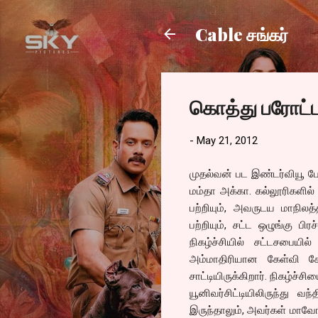
Cable சங்கர்
கொத்து பரோட்ட
-
May 21, 2012
முதல்வன் பட இண்டர்வியூ போல 
மம்தா அக்கா. கல்லூரிகளில்
பற்றியும், அவருடய மாநிலத
பற்றியும், சட்ட ஒழுங்கு ப
நிகழ்ச்சியில் சட்டசபையி
அம்மாதிரியான கேள்வி கே
சாட்டியிருக்கிறார். நிகழ்
யூனிவர்சிட்டியிலிருந்து வ
இருந்தாலும், அவர்கள் மாவோய