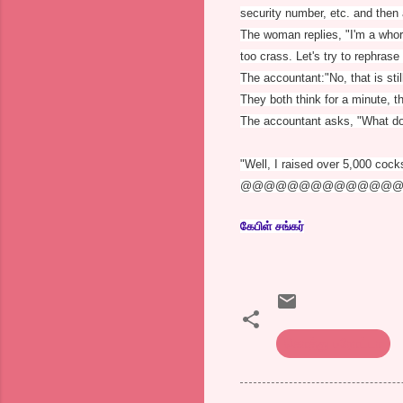
security number, etc. and then
The woman replies, "I'm a whor
too crass. Let's try
to rephrase 
The accountant:"No, that is stil
They both think for a minute, t
The accountant asks, "What doe
"Well, I raised over 5,000 cocks
@@@@@@@@@@@@@
கேபிள் சங்கர்
கொத்து பரோட்டா