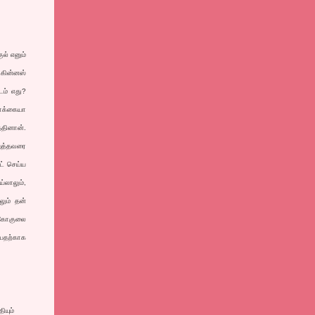
ுல் எனும்
 கின்னஸ்
படம் எது?
மொக்கையா
்தினான்.
ுத்தவரை
ட் செய்ய
்லாலும்,
லும் தன்
் கோகுலை
்பதற்காக
ியும்