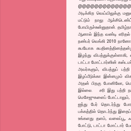
@@@@@@@@@@@@
அடிக்கிற வெய்யிலுக்கு மனுஷ
மட்டும் நாலு ஆக்சிடெண்ட
போயிருச்சுன்னுதான். தமிழ்
ஆனால் இந்த வண்டி எரிதல் ந
நண்பர் வெங்கி 2010 நானோவை 
சுபயோக சுபதினத்தினத்தன்
இழந்து விபத்துக்குள்ளாகி, எ
டாட்டா மோட்டார்ஸின் கஸ்டமர்
அவர்களும், விபத்துப் பற
இழப்பீடுக்கா இன்னமும் வி
அதன் பிறகு போனிலோ, மெ
இல்லை. சரி இது பற்றி நா
மெசேஜுகளைப் போட்டாலும், 
ஐந்து பேர் தொடர்ந்து போ
பக்கத்தில் தொடர்ந்து இதைப
உங்களது தளம், வலைப்பூ, ஃ
போட்டு, டாட்டா மோட்டார் பே