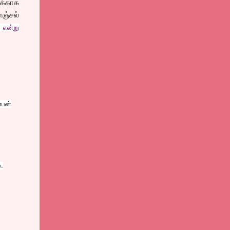
ுக்காக
ஞ்சல்
 என்று
்பன்
.