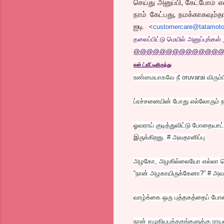
செய்து அனுப்பி, கேட்போம் எ
நாம் கேட்பது, நமக்காகவும்
ஐடி.
<
customercare@tatamot
தலைப்பிட்டு மெயில் அனுப்புங்கள்.
@@@@@@@@@@@@@
என் ட்வீட்டிலிருந்து
உண்மையாகவே நீ oruvarai விரும்
ப்ரச்சனையின் போது எல்லோரும் 
ஓவராய் குடித்துவிட்டு போதையாட
இருக்கிறது. # அவதானிப்பு
அழகோ, அழகில்லையோ எல்லா பெ
“நான் அழகாயிருக்கேனா?” # அவத
வாழ்க்கை ஒரு புத்தகத்தைப் போல
நான் எழுதியபுத்தகங்களுக்கு ராய