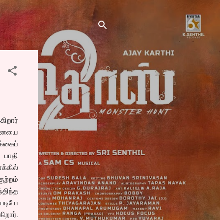
கிறார்
்சனையை
்கைப்
ா பாதி
்கில்
ற்றம்
்திந்த
்படியே
ிறார்.