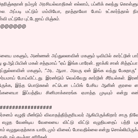
தெரிஞ்சுதான் நம்மூர் அரசியல்வாதிகள் எல்லாம், பப்ளிக் கலந்து கொள்ளும
லை. அப்படி மட்டும் மம்மியோ, தாத்தாவோ போய் உட்கார்ந்தால் நிகழ
வி மட்டுமே புட்டேஜாய் மிஞ்சும்.
@@@@@@@
இளைய மகளும், அண்ணன் அப்துலலாவின் மகளும் டிவியில் கார்ட்டூன் பார்
 ஓ.ஆர்.பியின் மகள் சத்தமாய் “ஏய் இங்க பாரேன்.. ஜாக்கி சான் சித்தப்ப
 அப்துல்லாவின் மகளும், :”அட ஆமா.. அவரு ஏன் இங்க வந்து பேசுறாரு”
ர்யமாய் போய்விட்டது. இரண்டும் வெவ்வேறு கார்டூன் சீரியல்கள். இரண்
ிருக்க, இந்த பொடுசுகள் சட்டென டப்பிங் பேசிய ஆளின் குரலை வ
வங்களையா இப்பத்திய சினிமாக்காரங்க ஏமாத்த முடியும் என்று எண
#################
சனம் எழுதி மீண்டும் விவாதத்திற்குரியவர் ஆகியிருக்கிறார் சாரு நிவ
ு எழுத வேண்டிய வேலையை விட்டு விட்டு எழுதியதைப் பற்றி புலம
சனம் எழுதுவதற்காக யாரிடமும் விலைப் போவதில்லை என்று சொல்லியிருக்க
ாலிடால் குடிச்சா சரிதேன்.