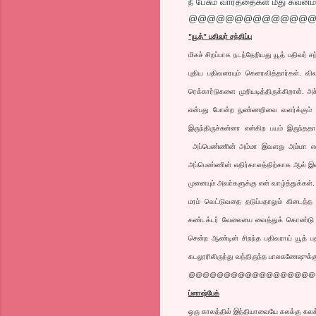
நீ பேசும் வார்த்தைகள் மீது கவ
@@@@@@@@@@@@@
”யூத்” பதிவர் சந்திப்பு
மிகச் சிறப்பாக நடந்தேறியது யூத் பதிவர் 
புதிய பதிவரையும் கெளரவித்தார்கள். வ
ரெக்கார்டுகளை முறியடித்திருக்கிறாள். அச
என்பது போன்ற நுண்ணறிவை வளர்க்கும் 
இருந்திருச்சுன்னா என்கிற பயம் இருந்த
அப்பெண்ணின் அம்மா இவளது அம்மா என்
அப்பெண்ணின் எதிர்காலத்திற்காக ஆல் இ
முனையும் அவர்களுக்கு என் வாழ்த்துக்கள்.
மரம் வெட்டுவதை தடுப்பதாலும் கிடைத்த
கண்டக்டர் வேலையை வைத்துக் கொண்டு த
சென்ற ஆண்டின் சிறந்த பதிவராய் யூத் பத
கடலூரிலிருந்து வந்திருந்த பாலகணேஷுக்கு 
@@@@@@@@@@@@@@@@@@
ப்ளாஷ்பேக்
ஒரு காலத்தில் இந்தியாவையே கலக்கு கலக்க