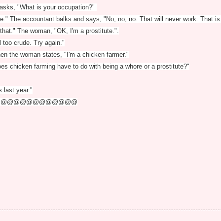
 asks, "What is your occupation?"
e." The accountant balks and says, "No, no, no. That will never work. That i
that." The woman, "OK, I'm a prostitute.".
l too crude. Try again."
hen the woman states, "I'm a chicken farmer."
s chicken farming have to do with being a whore or a prostitute?"
 last year."
@@@@@@@@@@@@@