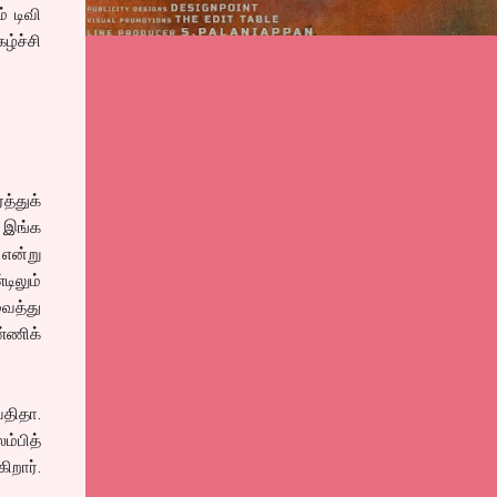
் டிவி
்ச்சி
த்துக்
ா இங்க
 என்று
டிலும்
ைத்து
்ணிக்
ேதிதா.
்பித்
ிறார்.