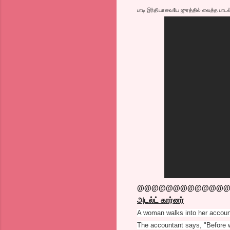
பாடி இந்தியாவையே ஜுரத்தில் வைத்த பாடல
@@@@@@@@@@@@
அடல்ட் கார்னர்
A woman walks into her accounta
The accountant says, "Before w