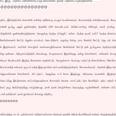
னமாய் இரு. அவை மன்னிக்கப்படுபவைகளே தவிர மறக்கப்படுவதில்லை.......
@@@@@@@@@@@@@@@
சந்திப்பு. இச்சந்திப்பில் விலாசினி என்கிற பதினோரு வயதுப் பெண்ணையும், யோகானந்த் என்கிற்வரையும், கோக
ிலாசினி ஐ.க்யூ எனும் நுண்ணறிவு திறனில் 225 கொண்டவள். பில்கேட்ஸுக்கு 160ஆம். சுமார் நான்கு
்சிறுமியின் நுண்ணறிவுத்திறனை அவளுக்கு பிடித்த சப்ஜெக்ட் என்ன, பிடித்த நடிகர் யார்? பிடித்த திரைப்
கேள்விகளைக் கேட்டு ஜென்ம சாபல்யம் அடைந்தோம். எதுக்கு ரிஸ்கு நாம கேள்வி கேட்டு அது படு 
தால் இருக்கலாம். கார்க்கி கொஞ்சம் சைக்கலாஜிக்கலான கேள்விகள் கேட்டு தன் ஐ.க்யூவை தெரிவுப்படுத
று தன்னை அறிமுகப்படுத்திக் கொள்வது பெருமையாக இருக்கிறது என்று சொன்னார். என்னைப் பொற
ண்டியா ரேடியோவில் இருந்த வேலையை உதறிவிட்டு, அவளுக்காக அயராது பாடுபட்டு விலாசினியை ப்ரோமோ
 யோகானந்த் என்பவர் ஒரு லட்சத்தி இருபதாயிரம் மரம் வளர்த்திருக்கிறார். கோவைக்காரர். அவரின் இந்த செய
 அனுபவங்களை சொன்னார். கிட்டத்தட்ட தெலுங்கு படம் போல இருந்தது. அவ்வளவு வயலன்ஸ். இருந்தா
ொடர்ந்து இயற்கையை காப்பாற்றுவதற்காக போராடும் அவரை பாராட்டியே ஆக வேண்டும். புதிய பதிவர
ிவர் குழு தேர்ந்தெடுத்து வாழ்த்தியது. நான் தான் நிகழ்ச்சியை தொகுத்து வழங்கினேன். என்னை பார்ப
என் நன்றிகள். நலல் ஜாலியாய் போனது சந்திப்பு.
@@@@@@@
ியெடுத்த பாடல். முக்கியமாய் அமிதாப்புக்கான அசலான குரலில் சுரேஷ் போல்ஸேவும் கவிதா கிருஷ்ணமூர்த்த