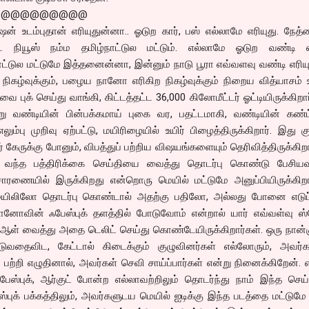
@@@@@@@@@@
ன் உடம்புதான் எரியுதுன்னா.. ஓடுற கார், பஸ் எல்லாமே எரியுது. நேத்
் நியூஸ் நம்ம தமிழ்நாட்டுல மட்டும். எல்லாமே ஓடுற வண்டி எர
நாட்டுல மட்டுமே இத்தனைன்னா, இன்னும் நாடு பூரா எவ்வளவு வண்டி எரி
ிகழ்வுக்கும், பழைய நானோ எரிகிற நிகழ்வுக்கும் நிறைய வித்யாசம் 
புக் செய்து வாங்கி, கிட்டத்தட்ட 36,000 கிலோமீட்டர் ஓட்டியிருக்கிறார
று வண்டியின் பின்பக்கமாய் புகை வர, பதட்டமாகி, வண்டியின் கண்ட
லும்பு முறிவு ஏற்பட்டு, மயிரிழையில் உயிர் பிழைத்திருக்கிறார். இது கு
 கேருக்கு போனும், விபத்துப் பற்றிய விஷயங்களையும் தெரிவித்திருக்கிறா
்றி வந்த பத்திரிக்கை செய்தியை வைத்து தொடர்பு கொண்டு பேசியவர
சாரணையில் இருக்கிறது என்றொரு மெயில் மட்டுமே அனுப்பியிருக்கிறா
யிலிலோ தொடர்பு கொண்டால் அதற்கு பதிலோ, அல்லது போனை எடு
னோவின் ஃபேஸ்புக் தளத்தில் போடுவோம் என்றால் யார் எவ்வள்வு ஸ்ட
ஆள் வைத்து அதை டெலிட் செய்து கொண்டேயிருக்கிறார்கள். ஒரு நான்க
டுவதைவிட, கேட்டால் கிடைக்கும் குழுவினர்கள் எல்லோரும், அவர்
் பற்றி எழுதினால், அவர்கள் செவி சாய்ப்பார்கள் என்று நினைக்கிறேன்
பேஸ்புக், ஆர்குட் போன்ற எல்லாவற்றிலும் தொடர்ந்து நாம் இந்த செ
ஸ்புக் பக்கத்திலும், அவர்களுடய மெயில் ஐடிக்கு இந்த படத்தை மட்டுமே 