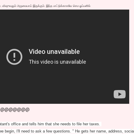
். விஷுவலும் அருமையாய் இருக்கும். இந்த பாட்டுக்காகவே செம ஓப்பனிங்
@@@@@@@@
nt's office and tells him that she needs to file her taxes.
e begin, I'll need to ask a few questions. " He gets her name, address, socia