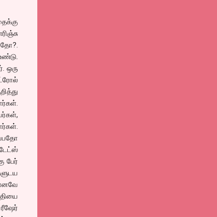
தைக்கு
ிஞ்சு
யுதோ?.
உண்டு.
். ஒரு
்ரோல்
றித்து
ர்கள்.
்கள்,
ர்கள்.
ப்பதோ
ேட்ஸ்
ு பேர்
களுடய
. எனவே
ய்தியை
ரீஷேர்