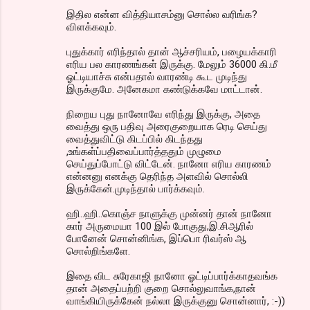
இதில என்ன வித்தியாசம்னு சொல்ல வரிங்க?
விளக்கவும்.
புதுக்கார் எரிந்தால் தான் ஆச்சரியம், பழையக்காரி
எரிய பல காரணங்கள் இருக்கு. மேலும் 36000 கி.மீ
ஓட்டியாச்சு என்பதால் வாரண்டி கூட முடிந்து
இருக்குமே. அனேகமா கண்டுக்கவே மாட்டான்.
நிறைய புது நானோவே எரிந்து இருக்கு, அதை
வைத்து ஒரு பதிவு அரைகுறையாக ரெடி செய்து
வைத்துவிட்டு கிடப்பில் கிடந்தது
,உங்கள்ப்பதிவைப்பார்த்ததும் முழுமை
செய்துப்போட்டு விட்டேன். நானோ எரிய காரணம்
என்னனு எனக்கு தெரிந்த அளவில் சொல்லி
இருக்கேன்.முடிந்தால் பார்க்கவும்.
ஹி..ஹி..கொஞ்ச நாளுக்கு முன்னர் தான் நானோ
கார் அருமையா 100 இல் போகுது,இ.சிஆரில்
போனேன் சொன்னிங்க, இப்பொ ரிவர்ஸ் ஆ
சொல்றிங்களே.
இதை விட சுரேகாஜி நானோ ஓட்டிப்பார்க்காதவங்க
தான் அதைப்பற்றி குறை சொல்லுவாங்க,நான்
வாங்கியிருக்கேன் நல்லா இருக்குனு சொன்னார், :-))