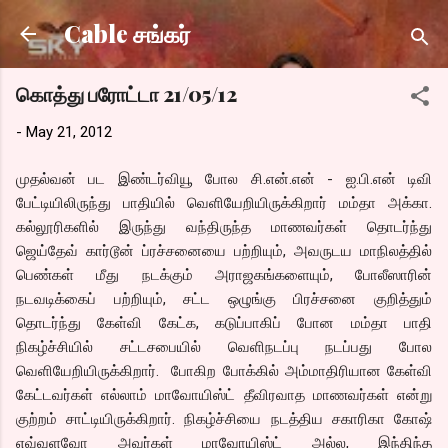
Skip to main content
Cable சங்கர்
கொத்து பரோட்டா 21/05/12
-
May 21, 2012
முதல்வன் பட இண்டர்வியூ போல சி.என்.என் - ஐ.பி.என் டிவி
பேட்டியிலிருந்து பாதியில் வெளியேறியிருக்கிறார் மம்தா அக்கா.
கல்லூரிகளில் இருந்து வந்திருந்த மாணவர்கள் தொடர்ந்து
ஜெய்தேவ் கார்டூன் ப்ரச்சனையை பற்றியும், அவருடய மாநிலத்தில்
பெண்கள் மீது நடக்கும் அராஜகங்களையும், போலீஸாரின்
நடவடிக்கைப் பற்றியும், சட்ட ஒழுங்கு பிரச்சனை குறித்தும்
தொடர்ந்து கேள்வி கேட்க, கடுப்பாகிப் போன மம்தா பாதி
நிகழ்ச்சியில் சட்டசபையில் வெளிநடப்பு நடப்பது போல
வெளியேறியிருக்கிறார். போகிற போக்கில் அம்மாதிரியான கேள்வி
கேட்டவர்கள் எல்லாம் மாவோயிஸ்ட் தீவிரவாத மாணவர்கள் என்று
குற்றம் சாட்டியிருக்கிறார். நிகழ்ச்சியை நடத்திய சகாரிகா கோஷ்
எவ்வளவோ அவர்கள் மாவோயிஸ்ட் அல்ல, இந்திந்த