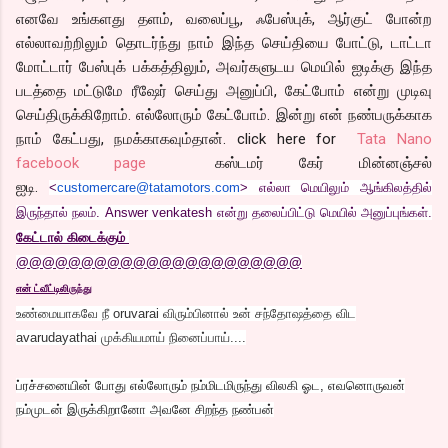
எனவே உங்களது தளம், வலைப்பூ, ஃபேஸ்புக், ஆர்குட் போன்ற
எல்லாவற்றிலும் தொடர்ந்து நாம் இந்த செய்தியை போட்டு, டாட்டா
மோட்டார் பேஸ்புக் பக்கத்திலும், அவர்களுடய மெயில் ஐடிக்கு இந்த
படத்தை மட்டுமே ரீஷேர் செய்து அனுப்பி, கேட்போம் என்று முடிவு
செய்திருக்கிறோம். எல்லோரும் கேட்போம். இன்று என் நண்பருக்காக
நாம் கேட்பது, நமக்காகவும்தான். click here for
Tata Nano
facebook page
கஸ்டமர் கேர் மின்னஞ்சல்
ஐடி.
<
customercare@tatamotors.com
> எல்லா மெயிலும் ஆங்கிலத்தில்
இருந்தால் நலம். Answer venkatesh என்று தலைப்பிட்டு மெயில் அனுப்புங்கள்.
கேட்டால் கிடைக்கும்
@@@@@@@@@@@@@@@@@@@@@@
என் ட்வீட்டிலிருந்து
உண்மையாகவே நீ oruvarai விரும்பினால் உன் சந்தோஷத்தை விட
avarudayathai முக்கியமாய் நினைப்பாய்....
ப்ரச்சனையின் போது எல்லோரும் நம்மிடமிருந்து விலகி ஓட, எவனொருவன்
நம்முடன் இருக்கிறானோ அவனே சிறந்த நண்பன்