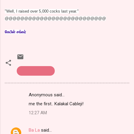
"Well, I raised over 5,000 cocks last year."
@@@@@@@@@@@@@@@@@@@@@@@@@@
கேபிள் சங்கர்
கொத்து பரோட்டா
Anonymous said…
C
me the first.. Kalakal Cableji!
o
12:27 AM
m
m
Ba La
said…
e