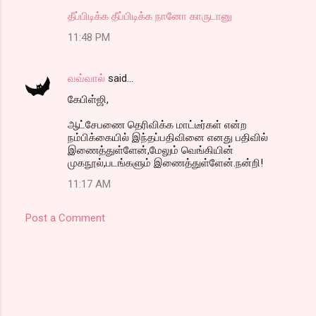
தீப்பிடிக்க தீப்பிடிக்க நானோ காருடானு
11:48 PM
வவ்வால்
said…
கேபிள்ஜி,
ஆட்சேபணை தெரிவிக்க மாட்டீர்கள் என்ற
நம்பிக்கையில் இந்தப்பதிவினை எனது பதிவில்
இணைத்துள்ளேன்,மேலும் வெங்கியின்
முகநூல்,படங்களும் இணைத்துள்ளேன்.நன்றி!
11:17 AM
Post a Comment