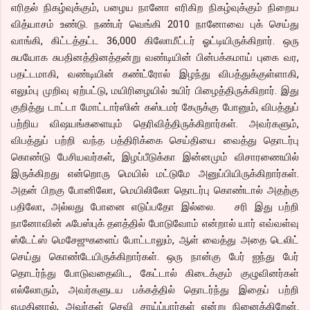
எரிதல் நிகழ்வுக்கும், பழைய நானோ எரிகிற நிகழ்வுக்கும் நிறைய
வித்யாசம் உண்டு. நண்பர் வெங்கி 2010 நானோவை புக் செய்து
வாங்கி, கிட்டத்தட்ட 36,000 கிலோமீட்டர் ஓட்டியிருக்கிறார். ஒரு
சுபயோக சுபதினத்தினத்தன்று வண்டியின் பின்பக்கமாய் புகை வர,
பதட்டமாகி, வண்டியின் கண்ட்ரோல் இழந்து விபத்துக்குள்ளாகி,
எலும்பு முறிவு ஏற்பட்டு, மயிரிழையில் உயிர் பிழைத்திருக்கிறார். இது
குறித்து டாட்டா மோட்டார்ஸின் கஸ்டமர் கேருக்கு போனும், விபத்துப்
பற்றிய விஷயங்களையும் தெரிவித்திருக்கிறார்கள். அவர்களும்,
விபத்துப் பற்றி வந்த பத்திரிக்கை செய்தியை வைத்து தொடர்பு
கொண்டு பேசியவர்கள், இழப்பீடுக்கா இன்னமும் விசாரணையில்
இருக்கிறது என்றொரு மெயில் மட்டுமே அனுப்பியிருக்கிறார்கள்.
அதன் பிறகு போனிலோ, மெயிலிலோ தொடர்பு கொண்டால் அதற்கு
பதிலோ, அல்லது போனை எடுப்பதோ இல்லை. சரி இது பற்றி
நானோவின் ஃபேஸ்புக் தளத்தில் போடுவோம் என்றால் யார் எவ்வள்வு
ஸ்டேட்ஸ் மெசேஜுகளைப் போட்டாலும், ஆள் வைத்து அதை டெலிட்
செய்து கொண்டேயிருக்கிறார்கள். ஒரு நான்கு பேர் ஐந்து பேர்
தொடர்ந்து போடுவதைவிட, கேட்டால் கிடைக்கும் குழுவினர்கள்
எல்லோரும், அவர்களுடய பக்கத்தில் தொடர்ந்து இதைப் பற்றி
எழுதினால், அவர்கள் செவி சாய்ப்பார்கள் என்று நினைக்கிறேன்.