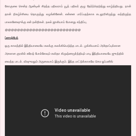
கோகுலை சென்ற ஆண்டின் சிறந்த பதிவராய் யூத் பதிவர் குழு தேர்ந்தெடுத்து வாழ்த்தியது. நான்
தான் நிகழ்ச்சியை தொகுத்து வழங்கினேன். என்னை பார்ப்பதற்காக கடலூரிலிருந்து வந்திருந்த
பாலகணேஷுக்கு என் நன்றிகள். நலல் ஜாலியாய் போனது சந்திப்பு.
@@@@@@@@@@@@@@@@@@@@@@@@@
ப்ளாஷ்பேக்
ஒரு காலத்தில் இந்தியாவையே கலக்கு கலக்கியெடுத்த பாடல். முக்கியமாய் அமிதாப்புக்கான
அசலான குரலில் சுரேஷ் போல்ஸேவும் கவிதா கிருஷ்ணமூர்த்தியும் பாடி இந்தியாவையே ஜுரத்தில்
வைத்த பாடல். விஷுவலும் அருமையாய் இருக்கும். இந்த பாட்டுக்காகவே செம ஓப்பனிங்