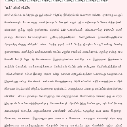
@@@@@@@@@@@@@@@@@@@@@@@@@@@@
”யூத்” பதிவர் சந்திப்பு
மிகச் சிறப்பாக நடந்தேறியது யூத் பதிவர் சந்திப்பு. இச்சந்திப்பில் விலாசினி என்கிற பதினோரு வயதுப்
பெண்ணையும், யோகானந்த் என்கிற்வரையும், கோகுல் எனும் புதிய பதிவரையும் கெளரவித்தார்கள்.
விலாசினி ஐ.க்யூ எனும் நுண்ணறிவு திறனில் 225 கொண்டவள். பில்கேட்ஸுக்கு 160ஆம். சுமார்
நான்கு கின்னஸ் ரெக்கார்டுகளை முறியடித்திருக்கிறாள். அச்சிறுமியின் நுண்ணறிவுத்திறனை
அவளுக்கு பிடித்த சப்ஜெக்ட் என்ன, பிடித்த நடிகர் யார்? பிடித்த திரைப்படம் எது? என்பது போன்ற
நுண்ணறிவை வளர்க்கும் கேள்விகளைக் கேட்டு ஜென்ம சாபல்யம் அடைந்தோம். எதுக்கு ரிஸ்கு நாம
கேள்வி கேட்டு அது படு மொக்கையா இருந்திருச்சுன்னா என்கிற பயம் இருந்ததால் இருக்கலாம்.
கார்க்கி கொஞ்சம் சைக்கலாஜிக்கலான கேள்விகள் கேட்டு தன் ஐ.க்யூவை தெரிவுப்படுத்தினான்.
அப்பெண்ணின் அம்மா இவளது அம்மா என்று தன்னை அறிமுகப்படுத்திக் கொள்வது பெருமையாக
இருக்கிறது என்று சொன்னார். என்னைப் பொறுத்தவரை அப்பெண்ணின் எதிர்காலத்திற்காக ஆல்
இண்டியா ரேடியோவில் இருந்த வேலையை உதறிவிட்டு, அவளுக்காக அயராது பாடுபட்டு விலாசினியை
ப்ரோமோட் செய்ய முனையும் அவர்களுக்கு என் வாழ்த்துக்கள். யோகானந்த் என்பவர் ஒரு லட்சத்தி
இருபதாயிரம் மரம் வளர்த்திருக்கிறார். கோவைக்காரர். அவரின் இந்த செய்லாலும், மரம் வெட்டுவதை
தடுப்பதாலும் கிடைத்த அனுபவங்களை சொன்னார். கிட்டத்தட்ட தெலுங்கு படம் போல இருந்தது.
அவ்வளவு வயலன்ஸ். இருந்தாலும் தன் கண்டக்டர் வேலையை வைத்துக் கொண்டு தொடர்ந்து
இயற்கையை காப்பாற்றுவதற்காக போராடும் அவரை பாராட்டியே ஆக வேண்டும். புதிய பதிவர்