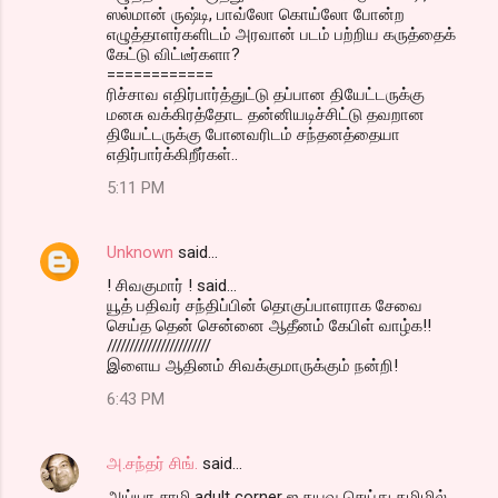
ஸல்மான் ருஷ்டி, பாவ்லோ கொய்லோ போன்ற
எழுத்தாளர்களிடம் அரவான் படம் பற்றிய கருத்தைக்
கேட்டு விட்டீர்களா?
============
ரிச்சாவ எதிர்பார்த்துட்டு தப்பான தியேட்டருக்கு
மனசு வக்கிரத்தோட தன்னியடிச்சிட்டு தவறான
தியேட்டருக்கு போனவரிடம் சந்தனத்தையா
எதிர்பார்க்கிறீர்கள்..
5:11 PM
Unknown
said…
! சிவகுமார் ! said...
யூத் பதிவர் சந்திப்பின் தொகுப்பாளராக சேவை
செய்த தென் சென்னை ஆதீனம் கேபிள் வாழ்க!!
///////////////////////
இளைய ஆதினம் சிவக்குமாருக்கும் நன்றி!
6:43 PM
அ.சந்தர் சிங்.
said…
அய்யா சாமி,adult corner ஐ தயவு செய்து தமிழில்