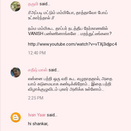
தருமி
said…
//அப்படி மட்டும் மம்மியோ, தாத்தாவோ போய்
உட்கார்ந்தால் //
நம்ம மம்மிகூட தாப்பர் நடத்தீய நேர்காணலில்
VANISH பண்ணினாங்களே .. மறந்துட்டீங்களா?
http://www.youtube.com/watch?v=vTXj3idjpc4
12:40 PM
சதீஷ் மாஸ்
said…
என்னை பற்றி ஒரு வரி கூட எழுதாததால், அதை
யாம் கடுமையாக கண்டிக்கிறோம்... இதை பற்றி
விழாக்குழுவிடம் புகார் அளிக்க உள்ளோம்...
2:25 PM
Ivan Yaar
said…
hi shankar,