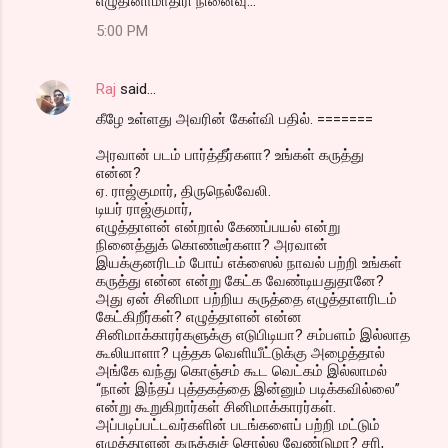
எழுதினாமாதிரி நினைவு...
5:00 PM
Raj
said…
கீழே உள்ளது அவரின் கேள்வி பதில். =======
அரவான் படம் பார்த்தீர்களா? உங்கள் கருத்து
என்ன?
ஏ. ராஜ்குமார், திருநெல்வேலி.
டியர் ராஜ்குமார்,
எழுத்தாளன் என்றால் கேணப்பயல் என்று
நினைத்துக் கொண்டீர்களா? அரவான்
இயக்குனரிடம் போய் எக்ஸைல் நாவல் பற்றி உங்கள்
கருத்து என்ன என்று கேட்க வேண்டியதுதானே?
அது ஏன் சினிமா பற்றிய கருத்தை எழுத்தாளரிடம்
கேட்கிறீர்கள்? எழுத்தாளன் என்ன
சினிமாக்காரர்களுக்கு எடுபிடியா? சம்பளம் இல்லாத
கூலியாளா? புத்தக வெளியீட்டுக்கு அழைத்தால்
அங்கே வந்து கொஞ்சம் கூட வெட்கம் இல்லாமல்
“நான் இந்தப் புத்தகத்தை இன்னும் படிக்கவில்லை”
என்று கூறுகிறார்கள் சினிமாக்காரர்கள்.
அப்படிப்பட்டவர்களின் படங்களைப் பற்றி மட்டும்
எழுத்தாளன் கருத்துச் சொல்ல வேண்டுமா? சரி,