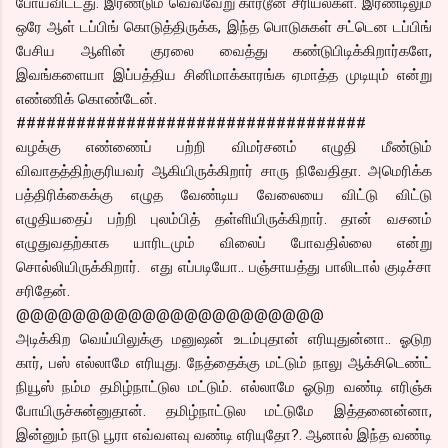
போய்விட்டது. இரண்டும் வெவ்வேறு கார்டூன் சீரியல்கள். இரண்டிலும்
ஒரே ஆள் டப்பிங் கொடுத்திருக்க, இந்த பொடுசுகள் சட்டென டப்பிங்
பேசிய ஆளின் குரலை வைத்து கண்டுபிடிக்கிறார்களே,
இவங்களையா இப்பத்திய சினிமாக்காரங்க ஏமாத்த முடியும் என்று
எண்ணிக் கொண்டேன்.
###################################
வழக்கு எண்ணைப் பற்றி விமர்சனம் எழுதி மீண்டும்
விவாதத்திற்குரியவர் ஆகியிருக்கிறார் சாரு நிவேதிதா. அமெரிக்க
பத்திரிக்கைக்கு எழுத வேண்டிய வேலையை விட்டு விட்டு
எழுதியதைப் பற்றி புலம்பித் தள்ளியிருக்கிறார். தான் வசனம்
எழுதுவதற்காக யாரிடமும் விலைப் போவதில்லை என்று
சொல்லியிருக்கிறார். எது எப்படியோ.. பஞ்சாயத்து பாலிடால் குடிச்சா
சரிதேன்.
@@@@@@@@@@@@@@@@@@@@@@
அடிக்கிற வெய்யிலுக்கு மனுஷன் உடம்புதான் எரியுதுன்னா.. ஓடுற
கார், பஸ் எல்லாமே எரியுது. நேத்தைக்கு மட்டும் நாலு ஆக்சிடெண்ட்
நியூஸ் நம்ம தமிழ்நாட்டுல மட்டும். எல்லாமே ஓடுற வண்டி எரிஞ்சு
போயிருச்சுன்னுதான். தமிழ்நாட்டுல மட்டுமே இத்தனைன்னா,
இன்னும் நாடு பூரா எவ்வளவு வண்டி எரியுதோ?. ஆனால் இந்த வண்டி