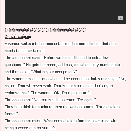
@@@@@@@@@@@@@@@@@@@@
அடல்ட் கார்னர்
A woman walks into her accountant's office and tells him that she
needs to file her taxes.
The accountant says, "Before we begin, I'll need to ask a few
questions. " He gets her name, address, social security number, etc.
and then asks, "What is your occupation?"
The woman replies, "I'm a whore." The accountant balks and says, "No,
no, no. That will never work. That is much too crass. Let's try
to
rephrase that." The woman, "OK, I'm a prostitute.".
The accountant:"No, that is still too crude. Try again."
They both think for a minute, then the woman states, "I'm a chicken
farmer."
The accountant asks, "What does chicken farming have to do with
being a whore or a prostitute?"