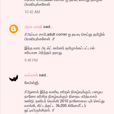
பிரசுரியுங்களேன்.
10:42 AM
அமர பாரதி
said…
//அய்யா சாமி,adult corner ஐ தயவு செய்து தமிழில்
பிரசுரியுங்களேன். //
இந்த வார அடல்ட் கார்னர் தமிழாக்கப் பட்டால்
சரியான அர்த்தம் தராது.
9:49 PM
வவ்வால்
said…
கேபிள்ஜி,
//ஆனால் இந்த வண்டி எரிதல் நிகழ்வுக்கும், பழைய
நானோ எரிகிற நிகழ்வுக்கும் நிறைய வித்யாசம்
உண்டு. நண்பர் வெங்கி 2010 நானோவை புக் செய்து
வாங்கி, கிட்டத்தட்ட 36,000 கிலோமீட்டர்
ஓட்டியிருக்கிறார். //