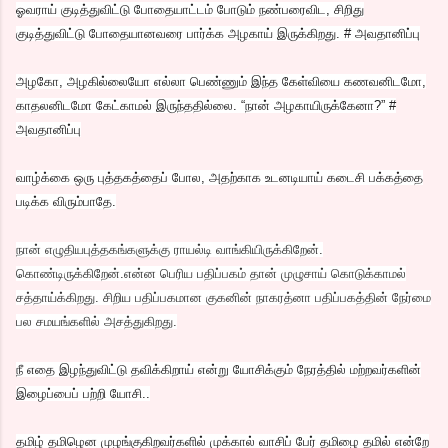
ஓவராய் குடித்துவிட்டு போதையாட்டம் போடும் நண்பரைவிட, சிறிது
குடித்துவிட்டு போதையானவரை பார்க்க அழகாய் இருக்கிறது. # அவதானிப்பு
அழகோ, அழகில்லையோ எல்லா பெண்ணும் இந்த கேள்வியை கணவனிடமோ,
காதலனிடமோ கேட்காமல் இருந்ததில்லை. “நான் அழகாயிருக்கேனா?” #
அவதானிப்பு
வாழ்க்கை ஒரு புத்தகத்தைப் போல, அதற்காக உடனடியாய் கடைசி பக்கத்தை
படிக்க விரும்பாதே.
நான் எழுதியபுத்தகங்களுக்கு ராயல்டி வாங்கியிருக்கிறேன்.
கொண்டிருக்கிறேன்.என்ன பெரிய பதிப்பகம் தான் முழுசாய் கொடுக்காமல்
சத்தாய்க்கிறது. சிறிய பதிப்பகமான குகனின் நாகரத்னா பதிப்பகத்தின் நேர்மை
பல சமயங்களில் அசத்துகிறது.
நீ எதை இழந்துவிட்டு தவிக்கிறாய் என்று யோசிக்கும் நேரத்தில் மற்றவர்களின்
இழைப்பைப் பற்றி யோசி..
தமிழ் தமிழென முழங்குகிறவர்களில் முக்கால் வாசிப் பேர் தமிழை தமில் என்றே