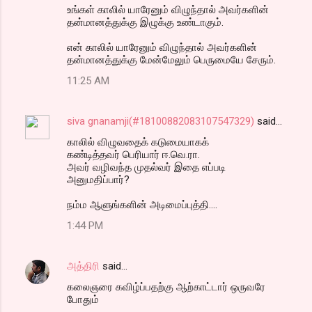
உங்கள் காலில் யாரேனும் விழுந்தால் அவர்களின்
m
தன்மானத்துக்கு இழுக்கு உண்டாகும்.
e
என் காலில் யாரேனும் விழுந்தால் அவர்களின்
n
தன்மானத்துக்கு மேன்மேலும் பெருமையே சேரும்.
t
11:25 AM
s
siva gnanamji(#18100882083107547329)
said…
காலில் விழுவதைக் கடுமையாகக்
கண்டித்தவர் பெரியார் ஈ.வெ.ரா.
அவர் வழிவந்த முதல்வர் இதை எப்படி
அனுமதிப்பார்?
நம்ம ஆளுங்களின் அடிமைப்புத்தி....
1:44 PM
அத்திரி
said…
கலைஞரை கவிழ்ப்பதற்கு ஆற்காட்டார் ஒருவரே
போதும்