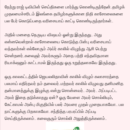
நேற்று ராஜ் டிவியின் செய்திகளை பார்த்து கொண்டிருந்தேன்..தமிழக்
முதலமைச்சரிடம் இலங்கை தமிழர்களுக்கான நிதி காசோலைகளை
பல பேர் கொடுப்பதை வரிசையாய் காட்டி கொண்டிருந்தார்கள்..
அதில் மனதை நெருடிய விஷயம் ஓன்று இருந்தது.. அது
என்னவென்றால் காசோலையை கொடுத்த பின்பு வரிசையாய்
வந்தவர்கள் எல்லோரும் அவ்ர் காலில் விழுந்து ஆசி பெற்று
சென்றனர்..கலைஞர் அவர்களூம் அதை பற்றி எந்தவிதமான
ரியாக்‌ஷனும் காட்டாமல் இருந்தது ஓரு உறுத்தலாகவே இருந்தது..
ஒரு காலகட்டத்தில் ஜெயலலிதாவின் காலில் விழும் கலாசாரத்தை
பலமாய் எதிர்தவர் நம் தலைவர்..மற்றவர் காலில் விழுவது தனிமனித
தன்மானத்துக்கு இழுக்கு என்று சொன்னவர்.. அவர்.. அப்படிபட்ட
அவர் இதை தடுக்காதது ஏன்? ஓரு வேளை அவர் சொல்லியும்,
கேட்காமல் அன்பு மிகுதியில் பலர் அவரை முதல் முறையாகவோ.. பல
நாட்களுக்கு பிறகாகவோ. சந்தித்த பரபரப்பில் அப்படி
செய்திருக்கலாம்.. கலைஞரும் சொல்லி அலுத்திருக்கலாம்..