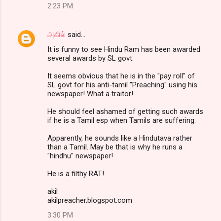
2:23 PM
அகில்
said…
It is funny to see Hindu Ram has been awarded
several awards by SL govt.
It seems obvious that he is in the "pay roll" of
SL govt for his anti-tamil "Preaching" using his
newspaper! What a traitor!
He should feel ashamed of getting such awards
if he is a Tamil esp when Tamils are suffering.
Apparently, he sounds like a Hindutava rather
than a Tamil. May be that is why he runs a
"hindhu" newspaper!
He is a filthy RAT!
akil
akilpreacher.blogspot.com
3:30 PM