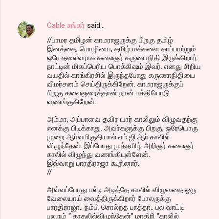
Cable சங்கர்
said…
//பாமர தமிழன் காமராஜருக்கு பிறகு தமிழ்
இனத்தை, மொழியை, தமிழ் மக்களை காப்பாற்றும்
ஒரே தலைவராக கலைஞர் கருணாநிதி இருக்கிறார்.
நாட்டின் மிகப்பெரிய பொக்கிஷம் இவர். எனது சிறிய
வயதில் காங்கிரசில் இருந்தபோது கருணாநிதியை
விமர்சனம் செய்திருக்கிறேன். காமராஜருக்குப்
பிறகு கலைஞரைத்தான் நான் பக்தியோடு
வணங்குகிறேன்.
அம்மா, அப்பாவை தவிர யார் காலிலும் விழுவதற்கு
எனக்கு பிடிக்காது. அவர்களுக்கு பிறகு, ஒரேயொரு
முறை ஆர்வமிகுதியால் எம்.ஜி.ஆர்.காலில்
விழுந்தேன். இப்போது முத்தமிழ் அறிஞர் கலைஞர்
காலில் விழுந்து வணங்கியுள்ளேன்.
இவ்வாறு பாரதிராஜா கூறினார்.
//
அவ்வப்போது பல்டி அடித்தே காலில் விழுவதை ஓரு
வேலையாய் வைத்திருக்கிறார் போலருக்கு
பாரதிராஜா.. நம்பி சொல்றத பாத்தா.. பல வாட்டி
பலரும் “ காதலில்விழுந்தேன்” மாதிரி “காலில்