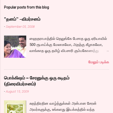
Popular posts from this blog
"தனம்” -விமர்சனம்
-
September 05, 2008
ஹைதராபாத்தில் தெலுங்கே பேசாத ஓரு ஏரியாவில்
500 ரூபாய்க்கு மேலாகவோ, அதற்கு கீழாகவோ,
வாங்காத ஓரு தமிழ் விபசாரி கும்பகோணத்து
அக்ரஹாரத்தின் வீட்டில் மருமகளாக
மேலும் படிக்க
வாழ்கைபடுகிறாள். அவளுடய வாழ்கை எப்படி
அமைந்தது? என்ற ஓரு நல்ல லைனை , சங்கீதா
தன்னுடய இடுப்பை சுழற்றி, சுழற்றி நடப்பதை போல்
பொக்கிஷம் – சேரனுக்கு ஒரு கடிதம்
சும்மா, சுத்தி, சுத்தி குழப்பி, நம்பமுடியாத
(திரைவிமர்சனம்)
திரைக்கதையால் சொதப்பி,சங்கீதாவை ஏதோ
-
August 15, 2009
ரஜினியை போல நினைத்து பில்டப் செய்வதும்,
அவரும் அதற்கு ஏற்றார் போல் ரஜினி பாஷா போல
சுதந்திரதின வாழ்த்துக்கள் அன்பான சேரன்
க்ளைமாக்ஸில் செய்வதும் கொஞ்சம் அல்ல
அவர்களுக்கு, உங்களது இயக்கத்தில் வந்த
ரொம்பவே ஓவர். ஓரு ஆச்சாரமான இளைஞன்