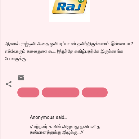
ஆனால் ராஜ்டிவி அதை ஓளிபரப்பாமல் தவிர்திருக்கலாம் இல்லையா?
எல்லோரும் கலைஞரை கூட இருந்தே கவிழ்பதற்கே இருக்காங்க
போலருக்கு..
கலைஞர்
காலில் விழுவது..
தன்மானம்
Anonymous said…
C
//மற்றவர் காலில் விழுவது தனிமனித
o
தன்மானத்துக்கு இழுக்கு...//
m