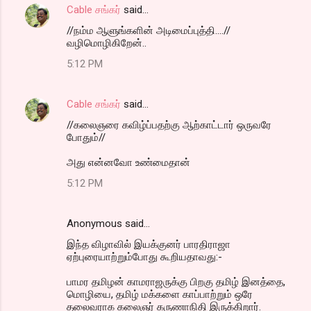
Cable சங்கர்
said…
//நம்ம ஆளுங்களின் அடிமைப்புத்தி....//
வழிமொழிகிறேன்..
5:12 PM
Cable சங்கர்
said…
//கலைஞரை கவிழ்ப்பதற்கு ஆற்காட்டார் ஒருவரே
போதும்//
அது என்னவோ உண்மைதான்
5:12 PM
Anonymous said…
இந்த விழாவில் இயக்குனர் பாரதிராஜா
ஏற்புரையாற்றும்போது கூறியதாவது:-
பாமர தமிழன் காமராஜருக்கு பிறகு தமிழ் இனத்தை,
மொழியை, தமிழ் மக்களை காப்பாற்றும் ஒரே
தலைவராக கலைஞர் கருணாநிதி இருக்கிறார்.