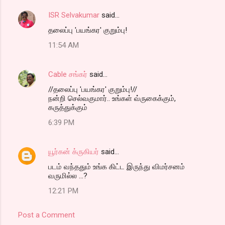
ISR Selvakumar
said…
C
தலைப்பு 'பயங்கர' குறும்பு!
o
11:54 AM
m
m
Cable சங்கர்
said…
e
//தலைப்பு 'பயங்கர' குறும்பு!//
n
நன்றி செல்வகுமார்.. உங்கள் வ்ருகைக்கும்,
t
கருத்துக்கும்
s
6:39 PM
யூர்கன் க்ருகியர்
said…
படம் வந்ததும் உங்க கிட்ட இருந்து விமர்சனம்
வருமில்ல ...?
12:21 PM
Post a Comment