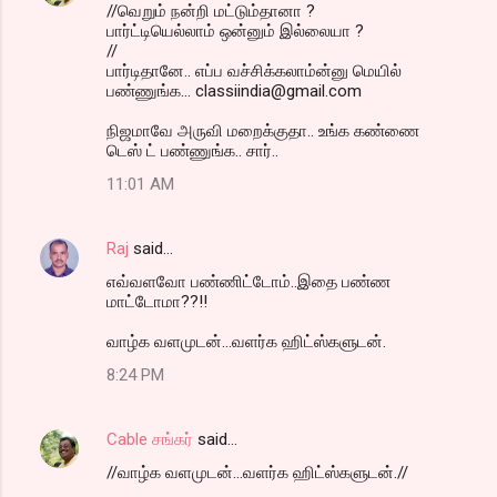
//வெறும் நன்றி மட்டும்தானா ?
பார்ட்டியெல்லாம் ஒன்னும் இல்லையா ?
//
பார்டிதானே.. எப்ப வச்சிக்கலாம்ன்னு மெயில்
பண்ணுங்க... classiindia@gmail.com
நிஜமாவே அருவி மறைக்குதா.. உங்க கண்ணை
டெஸ் ட் பண்ணுங்க.. சார்..
11:01 AM
Raj
said…
எவ்வளவோ பண்ணிட்டோம்..இதை பண்ண
மாட்டோமா??!!
வாழ்க வளமுடன்...வளர்க ஹிட்ஸ்களுடன்.
8:24 PM
Cable சங்கர்
said…
//வாழ்க வளமுடன்...வளர்க ஹிட்ஸ்களுடன்.//