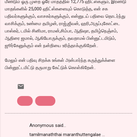
மீண்டும் ஓரு முறை ஓரே மாதத்தில் 12,775 ஹிட்ஸ்களும், இரண்டு
மாதங்களில் 25,000 ஹிட்ஸ்களையும் கொடுத்த, என் சக
பதிவர்களுக்கும், வாசகர்களுக்கும், என்னுடய் பதிவை தொடர்ந்து
வாசிக்கும், உண்மை தமிழன், ராஜ்,ஜீவன், ஹரி,அருப்புகோட்டை
பாஸ்கர், டமில் சினிமா, ராமன்,சிம்பா, ஆதிஷா, தமிழ்நெஞ்சம்,
ஆதிரை ஜமால், ஆகியோருக்கும், தவறாமல் பின்னுட்டமிடும்,
ஜூர்கேனுக்கும் என் நன்றியை உரித்தாக்குகிறேன்..
மேலும் என் பதிவு சிறக்க உங்கள் அன்பார்ந்த கருத்துக்க்ளை
பின்னூட்டமிட்டு தருமாறு கேட்டுக் கொள்கிறேன்..
பதிவு
ஹிட்ஸ்..
Anonymous said…
C
tamilmanaththai maranthuttengalae ...