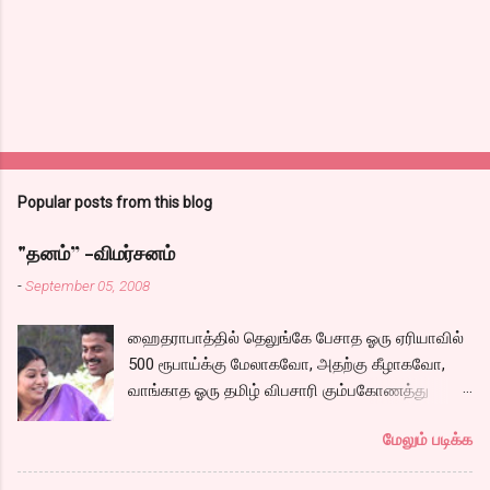
Popular posts from this blog
"தனம்” -விமர்சனம்
-
September 05, 2008
ஹைதராபாத்தில் தெலுங்கே பேசாத ஓரு ஏரியாவில்
500 ரூபாய்க்கு மேலாகவோ, அதற்கு கீழாகவோ,
வாங்காத ஓரு தமிழ் விபசாரி கும்பகோணத்து
அக்ரஹாரத்தின் வீட்டில் மருமகளாக
மேலும் படிக்க
வாழ்கைபடுகிறாள். அவளுடய வாழ்கை எப்படி
அமைந்தது? என்ற ஓரு நல்ல லைனை , சங்கீதா