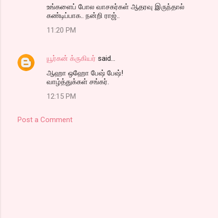
உங்களைப் போல வாசகர்கள் ஆதரவு இருந்தால்
கண்டிப்பாக.. நன்றி ராஜ்..
11:20 PM
யூர்கன் க்ருகியர்
said…
ஆஹா ஒஹோ பேஷ் பேஷ்!
வாழ்த்துக்கள் சங்கர்.
12:15 PM
Post a Comment