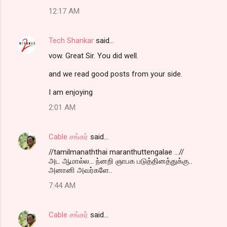
o
12:17 AM
m
m
Tech Shankar
said…
e
vow. Great Sir. You did well.
n
t
and we read good posts from your side.
s
I am enjoying
2:01 AM
Cable சங்கர்
said…
//tamilmanaththai maranthuttengalae ...//
அட ஆமால்ல... ந்னறி ஞாபக படுத்தினத்துக்கு..
அனானி அவர்களே..
7:44 AM
Cable சங்கர்
said…