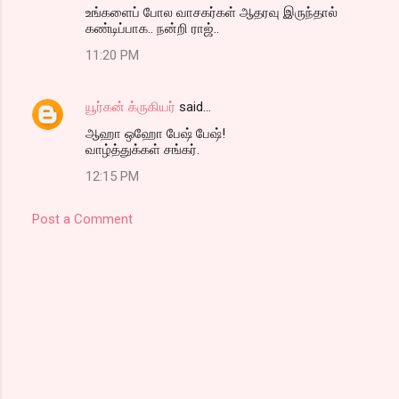
உங்களைப் போல வாசகர்கள் ஆதரவு இருந்தால்
கண்டிப்பாக.. நன்றி ராஜ்..
11:20 PM
யூர்கன் க்ருகியர்
said…
ஆஹா ஒஹோ பேஷ் பேஷ்!
வாழ்த்துக்கள் சங்கர்.
12:15 PM
Post a Comment