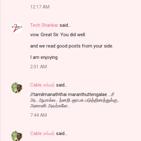
o
12:17 AM
m
m
Tech Shankar
said…
e
vow. Great Sir. You did well.
n
t
and we read good posts from your side.
s
I am enjoying
2:01 AM
Cable சங்கர்
said…
//tamilmanaththai maranthuttengalae ...//
அட ஆமால்ல... ந்னறி ஞாபக படுத்தினத்துக்கு..
அனானி அவர்களே..
7:44 AM
Cable சங்கர்
said…