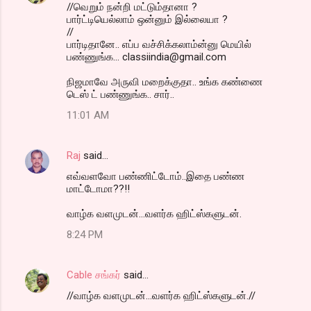
//வெறும் நன்றி மட்டும்தானா ?
பார்ட்டியெல்லாம் ஒன்னும் இல்லையா ?
//
பார்டிதானே.. எப்ப வச்சிக்கலாம்ன்னு மெயில்
பண்ணுங்க... classiindia@gmail.com
நிஜமாவே அருவி மறைக்குதா.. உங்க கண்ணை
டெஸ் ட் பண்ணுங்க.. சார்..
11:01 AM
Raj
said…
எவ்வளவோ பண்ணிட்டோம்..இதை பண்ண
மாட்டோமா??!!
வாழ்க வளமுடன்...வளர்க ஹிட்ஸ்களுடன்.
8:24 PM
Cable சங்கர்
said…
//வாழ்க வளமுடன்...வளர்க ஹிட்ஸ்களுடன்.//