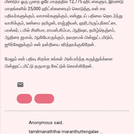
மீண்டும் ஓரு முறை ஓரே மாதத்தில் 12,775 ஹிட்ஸ்களும், இரண்டு
மாதங்களில் 25,000 ஹிட்ஸ்களையும் கொடுத்த, என் சக
பதிவர்களுக்கும், வாசகர்களுக்கும், என்னுடய் பதிவை தொடர்ந்து
வாசிக்கும், உண்மை தமிழன், ராஜ்,ஜீவன், ஹரி,அருப்புகோட்டை
பாஸ்கர், டமில் சினிமா, ராமன்,சிம்பா, ஆதிஷா, தமிழ்நெஞ்சம்,
ஆதிரை ஜமால், ஆகியோருக்கும், தவறாமல் பின்னுட்டமிடும்,
ஜூர்கேனுக்கும் என் நன்றியை உரித்தாக்குகிறேன்..
மேலும் என் பதிவு சிறக்க உங்கள் அன்பார்ந்த கருத்துக்க்ளை
பின்னூட்டமிட்டு தருமாறு கேட்டுக் கொள்கிறேன்..
பதிவு
ஹிட்ஸ்..
Anonymous said…
C
tamilmanaththai maranthuttengalae ...