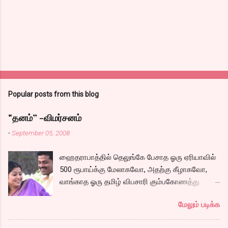
Popular posts from this blog
"தனம்” -விமர்சனம்
-
September 05, 2008
ஹைதராபாத்தில் தெலுங்கே பேசாத ஓரு ஏரியாவில்
500 ரூபாய்க்கு மேலாகவோ, அதற்கு கீழாகவோ,
வாங்காத ஓரு தமிழ் விபசாரி கும்பகோணத்து
அக்ரஹாரத்தின் வீட்டில் மருமகளாக
மேலும் படிக்க
வாழ்கைபடுகிறாள். அவளுடய வாழ்கை எப்படி
அமைந்தது? என்ற ஓரு நல்ல லைனை , சங்கீதா