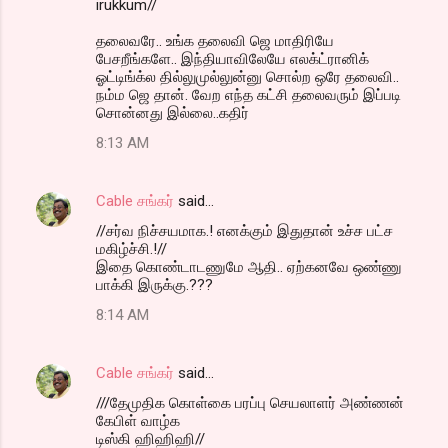
irukkum//
தலைவரே.. உங்க தலைவி ஜெ மாதிரியே
பேசறீங்களே.. இந்தியாவிலேயே எலக்ட்ரானிக்
ஓட்டிங்க்ல தில்லுமுல்லுன்னு சொல்ற ஒரே தலைவி..
நம்ம ஜெ தான். வேற எந்த கட்சி தலைவரும் இப்படி
சொன்னது இல்லை..கதிர்
8:13 AM
Cable சங்கர்
said…
//சர்வ நிச்சயமாக.! எனக்கும் இதுதான் உச்ச பட்ச
மகிழ்ச்சி.!//
இதை கொண்டாடணுமே ஆதி.. ஏற்கனவே ஒண்ணு
பாக்கி இருக்கு.???
8:14 AM
Cable சங்கர்
said…
///தேமுதிக கொள்கை பரப்பு செயலாளர் அண்ணன்
கேபிள் வாழ்க
டிஸ்கி ஹிஹிஹி//