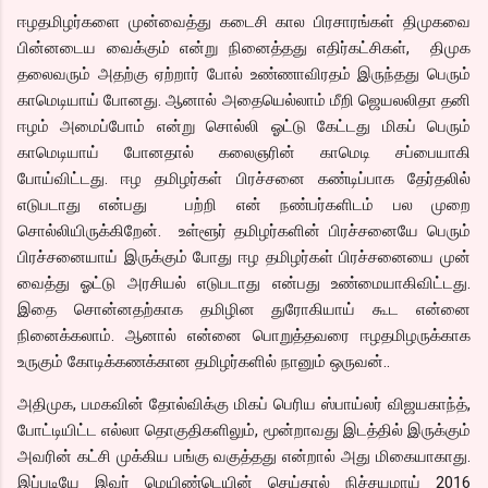
ஈழதமிழர்களை முன்வைத்து கடைசி கால பிரசாரங்கள் திமுகவை
பின்னடைய வைக்கும் என்று நினைத்தது எதிர்கட்சிகள், திமுக
தலைவரும் அதற்கு ஏற்றார் போல் உண்ணாவிரதம் இருந்தது பெரும்
காமெடியாய் போனது. ஆனால் அதையெல்லாம் மீறி ஜெயலலிதா தனி
ஈழம் அமைப்போம் என்று சொல்லி ஓட்டு கேட்டது மிகப் பெரும்
காமெடியாய் போனதால் கலைஞரின் காமெடி சப்பையாகி
போய்விட்டது. ஈழ தமிழர்கள் பிரச்சனை கண்டிப்பாக தேர்தலில்
எடுபடாது என்பது பற்றி என் நண்பர்களிடம் பல முறை
சொல்லியிருக்கிறேன். உள்ளூர் தமிழர்களின் பிரச்சனையே பெரும்
பிரச்சனையாய் இருக்கும் போது ஈழ தமிழர்கள் பிரச்சனையை முன்
வைத்து ஓட்டு அரசியல் எடுபடாது என்பது உண்மையாகிவிட்டது.
இதை சொன்னதற்காக தமிழின துரோகியாய் கூட என்னை
நினைக்கலாம். ஆனால் என்னை பொறுத்தவரை ஈழதமிழருக்காக
உருகும் கோடிக்கணக்கான தமிழர்களில் நானும் ஒருவன்..
அதிமுக, பமகவின் தோல்விக்கு மிகப் பெரிய ஸ்பாய்லர் விஜயகாந்த்,
போட்டியிட்ட எல்லா தொகுதிகளிலும், மூன்றாவது இடத்தில் இருக்கும்
அவரின் கட்சி முக்கிய பங்கு வகுத்தது என்றால் அது மிகையாகாது.
இப்படியே இவர் மெயிண்டெயின் செய்தால் நிச்சயமாய் 2016