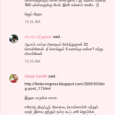
புள்ளிகளுக்கும் மெல் சென்றுவிட்டது. தேசிய சந்தை
500 புள்ள்களுக்கு மேல். இனி எல்லாம் சுகமே. :))
ஜெய் ஹோ.
10:26 AM
எம்.எம்.அப்துல்லா
said…
ஆமாம் மாப்ள.அதையும் சேர்த்துதான் 32
சொன்னேன். நீ சொல்லும் 5 கணக்கு என்ன? சற்று
விளக்கேன்.
10:35 AM
Sanjai Gandhi
said…
http://thinkcongress.blogspot.com/2009/05/blo
g-post_17.html
இதுல பாருங்க மாமா..
ஈரோடு, திருப்பூர், கோவை, பொள்ளாச்சி மற்றும்
கரூர். இவை ஐந்தும் நம்ம கூட்டணி ஜெயிக்க