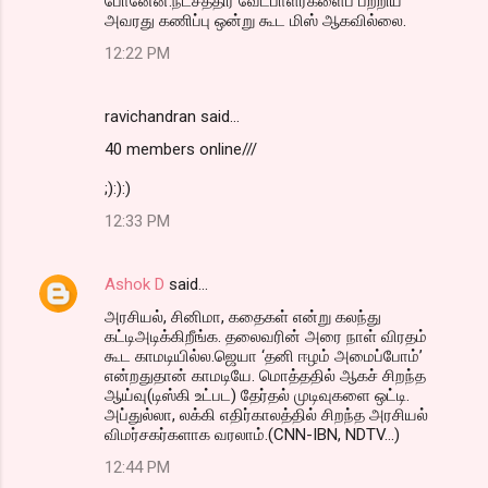
போனேன்.நட்சத்திர வேட்பாளர்களைப் பற்றிய
அவரது கணிப்பு ஒன்று கூட மிஸ் ஆகவில்லை.
12:22 PM
ravichandran said…
40 members online///
;):):)
12:33 PM
Ashok D
said…
அரசியல், சினிமா, கதைகள் என்று கலந்து
கட்டிஅடிக்கிறீங்க. தலைவரின் அரை நாள் விரதம்
கூட காமடியில்ல.ஜெயா ‘தனி ஈழம் அமைப்போம்’
என்றதுதான் காமடியே. மொத்ததில் ஆகச் சிறந்த
ஆய்வு(டிஸ்கி உட்பட) தேர்தல் முடிவுகளை ஒட்டி.
அப்துல்லா, லக்கி எதிர்காலத்தில் சிறந்த அரசியல்
விமர்சகர்களாக வரலாம்.(CNN-IBN, NDTV...)
12:44 PM