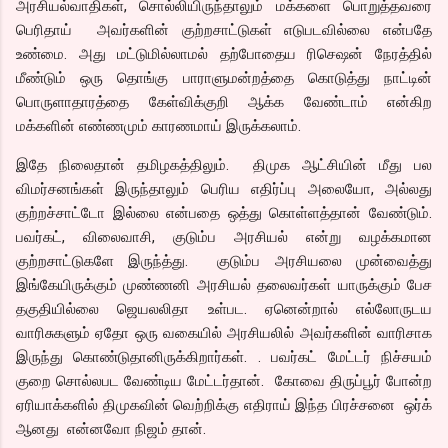
அரசியல்வாதிகள், சொல்லியிருந்தாலும் மக்களை பொறுத்தவரை
பெரிதாய் அவர்களின் குற்றசாட்டுகள் எடுபடவில்லை என்பதே
உண்மை. அது மட்டுமில்லாமல் தற்போதைய ரிசெஷன் நேரத்தில்
மீண்டும் ஒரு தொங்கு பாராளுமன்றத்தை கொடுத்து நாட்டின்
பொருளாதாரத்தை கேள்விக்குறி ஆக்க வேண்டாம் என்கிற
மக்களின் எண்ணமும் காரணமாய் இருக்கலாம்.
இதே நிலைதான் தமிழகத்திலும். திமுக ஆட்சியின் மீது பல
விமர்சனங்கள் இருந்தாலும் பெரிய எதிர்ப்பு அலையோ, அல்லது
குற்றச்சாட்டோ இல்லை என்பதை ஒத்து கொள்ளத்தான் வேண்டும்.
பவர்கட், விலைவாசி, குடும்ப அரசியல் என்று வழக்கமான
குற்றசாட்டுகளே இருந்த்து. குடும்ப அரசியலை முன்வைத்து
இங்கேயிருக்கும் முண்ணனி அரசியல் தலைவர்கள் யாருக்கும் பேச
தகுதியில்லை ஜெயலலிதா உள்பட. ஏனென்றால் எல்லோருடய
வாரிசுகளும் ஏதோ ஒரு வகையில் அரசியலில் அவர்களின் வாரிசாக
இருந்து கொண்டுதானிருக்கிறார்கள். . பவர்கட் மேட்டர் நிச்சயம்
குறை சொல்லபட வேண்டிய மேட்டர்தான். கோவை திருப்பூர் போன்ற
ஏரியாக்களில் திமுகவின் வெற்றிக்கு எதிராய் இந்த பிரச்சனை ஒர்க்
ஆனது என்னவோ நிஜம் தான்.