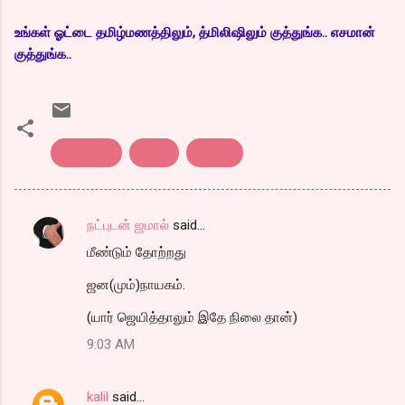
உங்கள் ஓட்டை தமிழ்மணத்திலும், த்மிலிஷிலும் குத்துங்க.. எசமான்
குத்துங்க..
காங்கிரஸ்
திமுக
தேர்தல்
நட்புடன் ஜமால்
said…
C
மீண்டும் தோற்றது
o
m
ஜன(மும்)நாயகம்.
m
(யார் ஜெயித்தாலும் இதே நிலை தான்)
e
9:03 AM
n
t
kalil
said…