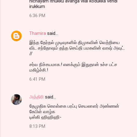
nichayam ithukku avanga vilai kodukka vendi
irukkum
6:36 PM
Thamira
said…
இந்த தேர்தல் முடிவுகளில் திமுகவின் வெற்றியை
விட சந்தோஷம் தந்த செய்தி பமகவின் வாஷ் அவுட்.
//
சர்வ நிச்சயமாக.! எனக்கும் இதுதான் உச்ச பட்ச
மகிழ்ச்சி.!
6:41 PM
அத்திரி
said…
தேமுதிக கொள்கை பரப்பு செயலாளர் அண்ணன்
கேபிள் வாழ்க
டிஸ்கி ஹிஹிஹி-
8:13 PM