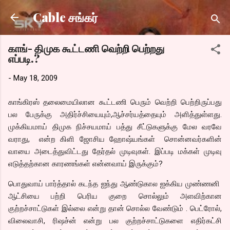
Skip to main content
Cable சங்கர்
காங்- திமுக கூட்டணி வெற்றி பெற்றது
எப்படி.?
-
May 18, 2009
காங்கிரஸ் தலைமையிலான கூட்டணி பெரும் வெற்றி பெற்றிருப்பது
பல பேருக்கு அதிர்ச்சியையும்,ஆச்சர்யத்தையும் அளித்துள்ளது.
முக்கியமாய் திமுக நிச்சயமாய் பத்து சீட்டுகளுக்கு மேல வரவே
வராது, என்ற கிளி ஜோசிய ஹோஷ்யங்கள் சொன்னவர்களின்
வாயை அடைத்துவிட்டது தேர்தல் முடிவுகள். இப்படி மக்கள் முடிவு
எடுத்தற்கான காரணங்கள் என்னவாய் இருக்கும்?
பொதுவாய் பார்த்தால் கடந்த ஐந்து ஆண்டுகால ஐக்கிய முண்ணனி
ஆட்சியை பற்றி பெரிய குறை சொல்லும் அளவிற்கான
குற்றச்சாட்டுகள் இல்லை என்று தான் சொல்ல வேண்டும் . பெட்ரோல்,
விலைவாசி, ரிஷச்ன் என்று பல குற்றச்சாட்டுகளை எதிர்கட்சி