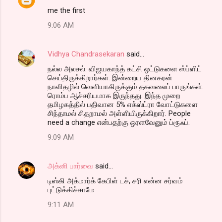
s
me the first
9:06 AM
Vidhya Chandrasekaran
said…
நல்ல அலசல். விஜயகாந்த் கட்சி ஒட்டுகளை ஸ்ப்ளிட்
செய்திருக்கிறார்கள். இன்றைய தினகரன்
நாளிதழில் வெளியாகிருக்கும் தகவலைப் பாருங்கள்.
ரொம்ப ஆச்சரியமாக இருந்தது. இந்த முறை
தமிழகத்தில் பதிவான 5% எக்ஸ்ட்ரா வோட்டுகளை
சிந்தாமல் சிதறாமல் அள்ளியிருக்கிறார். People
need a change என்பதற்கு ஒரளவேனும் ப்ரூஃப்.
9:09 AM
அக்னி பார்வை
said…
டிஸ்கி அக்மார்க் கேபிள் டச், சரி என்ன சர்வம்
புட்டுக்கிச்சாமே
9:11 AM