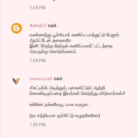
1:04 PM
Ashok D
said…
வண்ணத்து பூச்சியார் கணிப்ப பாத்துட்டு பேஜார்
ஆயிட்டேன் தலைவரே.
இனி ’சிறந்த தேர்தல் கணிப்பாளர்’ பட்டத்தை
அவருக்கு கொடுக்கலாம்.
1:04 PM
கலையரசன்
said…
//கட்டிங்க் அடித்தும், புகைவிட்டும் ஆத்தி
கொண்டிருப்பதை இவர்கள் கெடுத்து விடுவார்கள்//
ண்ணே..நல்லவேழ, பமக வறழல...
(நா சத்தியமா குச்சிட்டு எழுதலேணே)
1:30 PM