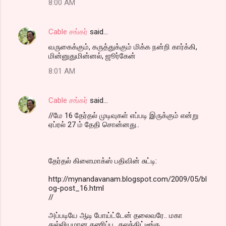
8:00 AM
Cable சங்கர்
said…
வருகைக்கும், கருத்துக்கும் மிக்க நன்றி கார்க்கி,
மின்னுதுமின்னல், ஜூர்கேன்
8:01 AM
Cable சங்கர்
said…
//மே 16 தேர்தல் முடிவுகள் எப்படி இருக்கும் என்று
ஏப்ரல் 27 ம் தேதி சொன்னது..
தேர்தல் கிளைமாக்ஸ் பதிவின் சுட்டி:
http://mynandavanam.blogspot.com/2009/05/bl
og-post_16.html
//
அப்படியே ஆடி போய்ட்டேன் தலைவரே.. மகா
துல்லியமான கணிப்பு.. கலக்கிட்டீங்க..