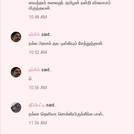
வைத்தார் கலைஞர். தமிழன் நன்றி விசுவாசம்
மிகுந்தவன்.
10:48 AM
நர்சிம்
said…
நல்ல அலசல் தல. டிஸ்கியும் சேத்துத்தான்.
10:52 AM
நர்சிம்
said…
ம்.
10:56 AM
தீப்பெட்டி
said…
நல்லா தெளிவா சொல்லியிருக்கீங்க பாஸ்..
11:36 AM