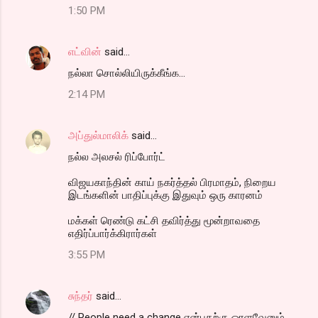
1:50 PM
எட்வின்
said…
நல்லா சொல்லியிருக்கீங்க...
2:14 PM
அப்துல்மாலிக்
said…
நல்ல அலசல் ரிப்போர்ட்
விஜயகாந்தின் காய் நகர்த்தல் பிரமாதம், நிறைய
இடங்களின் பாதிப்புக்கு இதுவும் ஒரு காரனம்
மக்கள் ரெண்டு கட்சி தவிர்த்து மூன்றாவதை
எதிர்ப்பார்க்கிரார்கள்
3:55 PM
சுந்தர்
said…
// People need a change என்பதற்கு ஒரளவேனும்