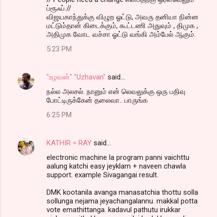
ப்ரூஃப்.//
விஜயகாந்துக்கு விழுற ஓட்டு, அவரு தனியா நின்ன
மட்டும்தான் கிடைக்கும், கூட்டணி அதுவும் , திமுக ,
அதிமுக வோட வச்சா ஓட்டு வங்கி அம்பேல் ஆகும்.
5:23 PM
"உழவன்" "Uzhavan"
said…
நல்ல அலசல். நானும் என் லெவலுக்கு ஒரு பதிவு
போட்டிருக்கேன் தலைவா.. பாருங்க
6:25 PM
KATHIR = RAY
said…
electronic machine la program panni vaichttu
aalung katchi easy jeyklam + naveen chawla
support. example Sivagangai result.
DMK kootanila avanga manasatchia thottu solla
sollunga nejama jeyachangalannu. makkal potta
vote emathittanga. kadavul pathutu irukkar