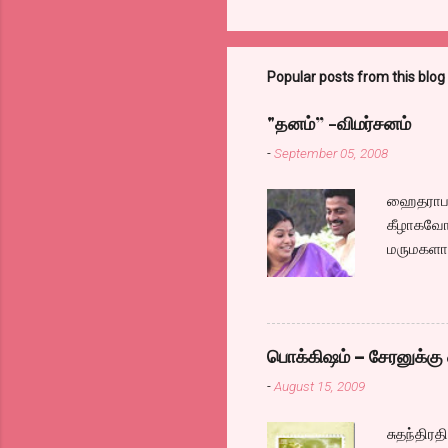
Popular posts from this blog
"தனம்” -விமர்சனம்
-
September 05, 2008
ஹைதராபாத
கீழாகவோ,
மருமகளாக
லைனை , சங
குழப்பி,
நினைத்து
க்ளைமாக
பொக்கிஷம் – சேரனுக்கு 
எப்படி ஓ
-
August 15, 2009
இல்லாததா
நம்கென்ன
சுதந்திர
மாமாவாக 