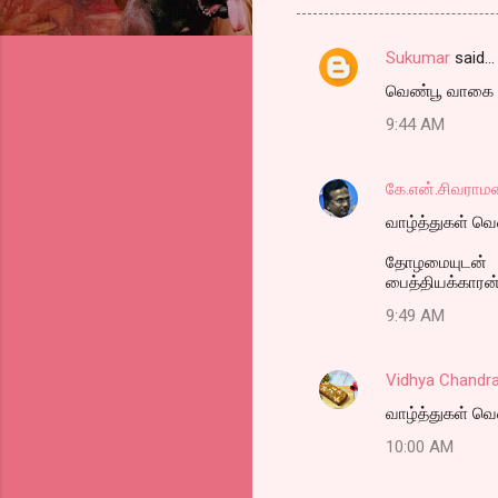
Sukumar
said…
C
வெண்பூ வாகை பூ
o
9:44 AM
m
m
கே.என்.சிவராம
e
வாழ்த்துகள் வெண
n
t
தோழமையுடன்
பைத்தியக்காரன
s
9:49 AM
Vidhya Chandr
வாழ்த்துகள் வெ
10:00 AM