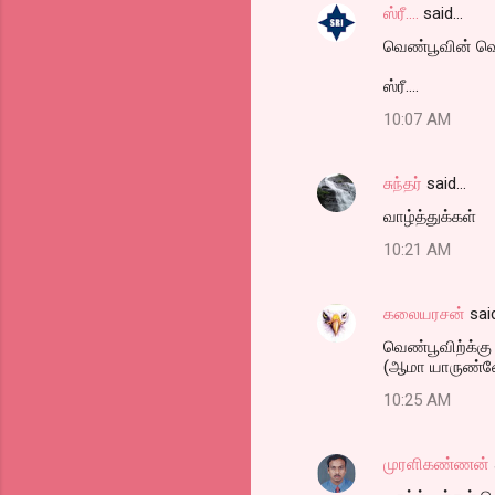
ஸ்ரீ....
said…
வெண்பூவின் வெற்
ஸ்ரீ....
10:07 AM
சுந்தர்
said…
வாழ்த்துக்கள்
10:21 AM
கலையரசன்
sai
வெண்பூவிற்க்கு 
(ஆமா யாருண்ண
10:25 AM
முரளிகண்ணன்