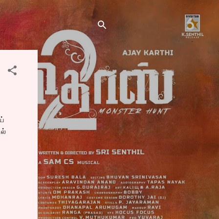
ய்
ல்