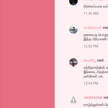
ங்கொய்யால வார
11:43 AM
வால்பையன்
sai
தலைவரு பொறும
இந்த பிரியாணி
12:02 PM
வெண்பூ
said…
சந்தோசத்தின் உ
இல்லை, அதற்காக
நன்றிகள் பல..
12:04 PM
Jackiesekar
sa
வாழ்த்துக்கள் 