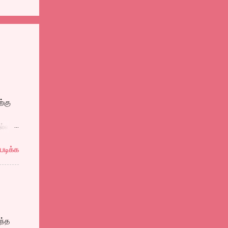
்கு
ல்ல
ுத்தி
படிக்க
ல
ளைஞன்
ள்
தால்
ந்த