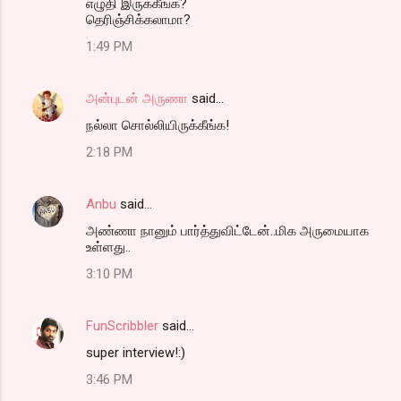
எழுதி இருக்கீங்க?
தெரிஞ்சிக்கலாமா?
1:49 PM
அன்புடன் அருணா
said…
நல்லா சொல்லியிருக்கீங்க!
2:18 PM
Anbu
said…
அண்ணா நானும் பார்த்துவிட்டேன்..மிக அருமையாக
உள்ளது..
3:10 PM
FunScribbler
said…
super interview!:)
3:46 PM