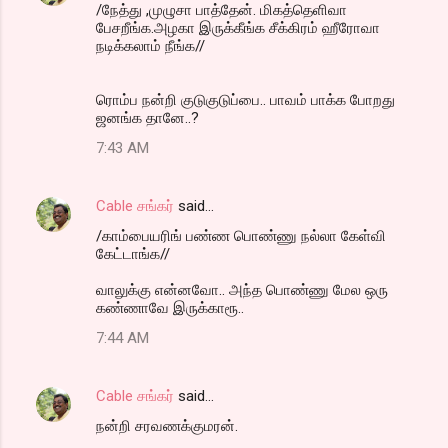
/நேத்து ,முழுசா பாத்தேன். மிகத்தெளிவா
பேசறீங்க.அழகா இருக்கீங்க சீக்கிரம் ஹீரோவா
நடிக்கலாம் நீங்க//
ரொம்ப நன்றி குடுகுடுப்பை.. பாவம் பாக்க போறது
ஜனங்க தானே..?
7:43 AM
Cable சங்கர்
said…
/காம்பையரிங் பண்ண பொண்ணு நல்லா கேள்வி
கேட்டாங்க//
வாலுக்கு என்னவோ.. அந்த பொண்ணு மேல ஒரு
கண்ணாவே இருக்காரூ..
7:44 AM
Cable சங்கர்
said…
நன்றி சரவணக்குமரன்.