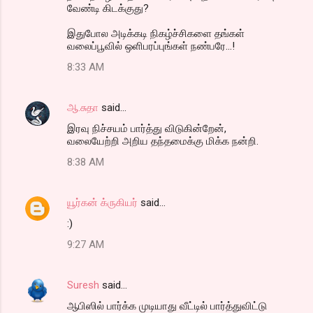
வேண்டி கிடக்குது?
இதுபோல அடிக்கடி நிகழ்ச்சிகளை தங்கள்
வலைப்பூவில் ஒளிபரப்புங்கள் நண்பரே...!
8:33 AM
ஆ.சுதா
said…
இரவு நிச்சயம் பார்த்து விடுகின்றேன்,
வலையேற்றி அறிய தந்தமைக்கு மிக்க நன்றி.
8:38 AM
யூர்கன் க்ருகியர்
said…
:)
9:27 AM
Suresh
said…
ஆபிஸில் பார்க்க முடியாது வீட்டில் பார்த்துவிட்டு