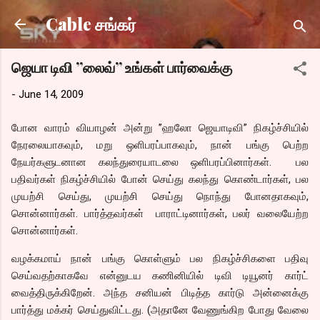
Skip to main content
Cable சங்கர்
ஜெயா டிவி ”லைவ்” உங்கள் பார்வைக்கு
-
June 14, 2009
போன வாரம் வியாழன் அன்று ”ஹலோ ஜெயாடிவி” நிகழ்ச்சியில்
நேரலையாகவும், மறு ஒளிபரப்பாகவும், நான் பங்கு பெற்ற
நேயர்களுடனான கலந்துரையாடலை ஒளிபரப்பினார்கள். பல
பதிவர்கள் நிகழ்ச்சியில் போன் செய்து கலந்து கொண்டார்கள், பல
முயற்சி செய்து, முயற்சி செய்து நொந்து போனதாகவும்,
சொன்னார்கள். பார்த்தவர்கள் பாராட்டினார்கள், பலர் வலையேற்ற
சொன்னார்கள்.
வழக்கமாய் நான் பங்கு கொள்ளும் பல நிகழ்ச்சிகளை பதிவு
செய்வதற்காகவே என்னுடய கணினியில் டிவி டியூனர் கார்ட்
வைத்திருக்கிறேன். அந்த சனியன் பிடித்த கார்டு அன்னைக்கு
பார்த்து மக்கர் செய்துவிட்டது. (அதானே வேணுங்கிற போது வேலை