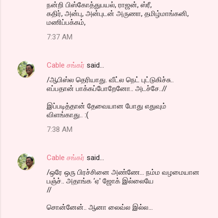
நன்றி பிஸ்கோத்துபயல், ராஜன், ஸ்ரீ,
கதிர், அன்பு, அன்புடன் அருணா, தமிழ்மாங்கனி,
மணிப்பக்கம்,
7:37 AM
Cable சங்கர்
said…
/ஆபிஸ்ல தெரியாது. வீட்ல நெட் புட்டுகிச்சு..
எப்பதான் பாக்கப்போறேனோ.. அடச்சே..//
இப்படித்தான் தேவையான போது எதுவும்
விளங்காது.. :(
7:38 AM
Cable சங்கர்
said…
/ஒரே ஒரு பிரச்சினை அண்ணே... நம்ம வழமையான
பஞ்ச்.. அதாங்க ‘ஏ' ஜோக் இல்லையே
//
சொன்னேன்.. ஆனா லைவ்ல இல்ல...