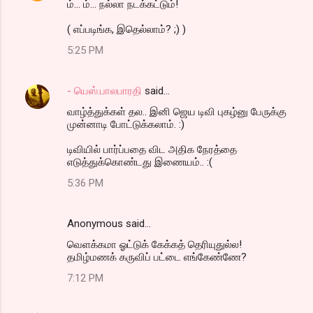
ம்... ம்... நல்லா நடக்கட்டும்!
( எப்படிங்க, இதெல்லாம்? ;) )
5:25 PM
- யெஸ்.பாலபாரதி
said…
வாழ்த்துக்கள் தல.. இனி ஜெய டிவி புகழ்னு பேருக்கு
முன்னாடி போட்டுக்கலாம். :)
டிவியில் பார்ப்பதை விட அதிக நேரத்தை
எடுத்துக்கொண்டது இணையம்.. :(
5:36 PM
Anonymous said…
வெளக்கமா ஓட்டுக் கேக்கத் தெரியுதுல்ல!
தமிழ்மணக் கருவிப் பட்டை எங்கேண்ணே?
7:12 PM