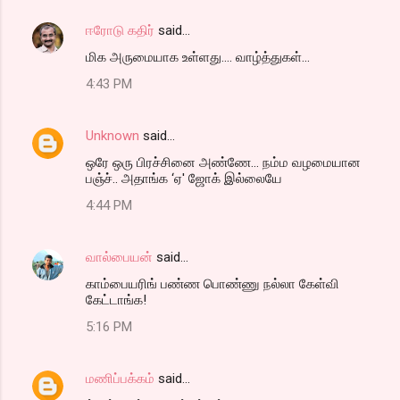
ஈரோடு கதிர்
said…
மிக அருமையாக உள்ளது.... வாழ்த்துகள்...
4:43 PM
Unknown
said…
ஒரே ஒரு பிரச்சினை அண்ணே... நம்ம வழமையான
பஞ்ச்.. அதாங்க ‘ஏ' ஜோக் இல்லையே
4:44 PM
வால்பையன்
said…
காம்பையரிங் பண்ண பொண்ணு நல்லா கேள்வி
கேட்டாங்க!
5:16 PM
மணிப்பக்கம்
said…