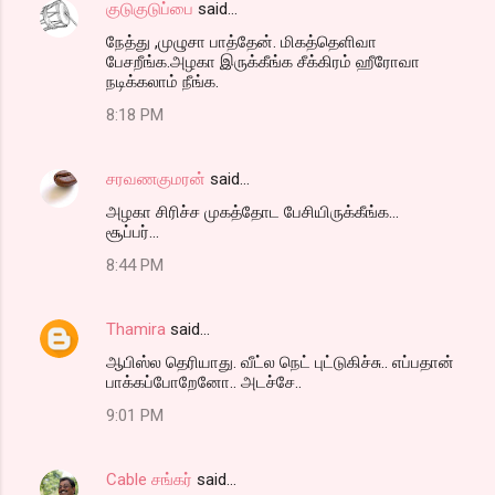
குடுகுடுப்பை
said…
நேத்து ,முழுசா பாத்தேன். மிகத்தெளிவா
பேசறீங்க.அழகா இருக்கீங்க சீக்கிரம் ஹீரோவா
நடிக்கலாம் நீங்க.
8:18 PM
சரவணகுமரன்
said…
அழகா சிரிச்ச முகத்தோட பேசியிருக்கீங்க...
சூப்பர்...
8:44 PM
Thamira
said…
ஆபிஸ்ல தெரியாது. வீட்ல நெட் புட்டுகிச்சு.. எப்பதான்
பாக்கப்போறேனோ.. அடச்சே..
9:01 PM
Cable சங்கர்
said…