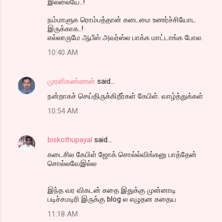
இல்லையே..!
நம்மாளுக ரொம்பத்தான் கடைமை உணர்ச்சியோட
இருக்காக..!
எல்லாருமே ஆபீஸ் அவர்ஸ்ல பாக்க மாட்டாங்க போல.
10:40 AM
முரளிகண்ணன்
said…
நன்றாகச் செய்திருக்கிறீர்கள் கேபிள். வாழ்த்துக்கள்
10:54 AM
biskothupayal
said…
கடைசில கேபிள் ஜோக் சொல்ல்விங்கனு பாத்தேன்
சொல்லவேஇல்ல
இந்த வர விகடன் கதை இதுக்கு முன்னாடி
படிச்சமடிரி இருக்கு blog ல எழுதன கதைய
11:18 AM