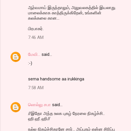
ஆர்வமாய் இருந்தாலும், அலுவலகத்தில் இயலாது.
மாலைக்காக காத்திருக்கிறேன், உங்களின்
கலக்கலை கான...
பிரபாகர்.
7:46 AM
மேவி...
said…
:-)
sema handsome aa irukkinga
7:58 AM
லொல்லு சபா
said…
//இதோ அந்த உலக புகழ் நேரலை நிகழ்ச்சி..
ஹி.ஹீ..ஹி//
நல்ல நிகழ்ச்சிதானே சார்... அப்புறம் என்ன சிரிப்பு