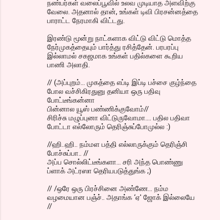
நண்பர்கள் வலைப்பூவில் உலவ முடியாத அளவிற்கு
வேலை. அதனால் தான், உங்கள் டிவி பிரசன்னத்தை
பாராட்ட நேரமாகி விட்டது.
இரண்டு மூன்று நாட்களாக விட்டு விட்டு மொத்த
நேர்முகத்தையும் பார்த்து ரசித்தேன். பரபரப்பு
இல்லாமல் சகஜமாக உங்கள் பதில்களை கூறிய
பாணி அலாதி.
// (அப்புறம்... முகத்தை எப்டி இப்டி பச்சை குழ்ந்தை
போல வச்சிகிரதுனு தனியா ஒரு பதிவு
போட்டீங்கன்னா
பின்னால யூஸ் பண்ணிக்குவோம்//
சிரிச்சு மழுப்புனா விட்டுருவோமா.... பதில பதிவா
போட்டா எல்லோரும் தெரிஞ்சுப்போமுல்ல :)
//ஹி..ஹி.. நம்மள பத்தி எல்லாருக்கும் தெரிஞ்சி
போச்சுப்பா.. //
அப்ப சொல்லிட்டீங்களா... சரி அந்த பொண்ணு
ப்ளாக் அட்ரஸா தெரியபடுத்துங்க ;)
// /ஒரே ஒரு பிரச்சினை அண்ணே... நம்ம
வழமையான பஞ்ச்.. அதாங்க ‘ஏ' ஜோக் இல்லையே
//