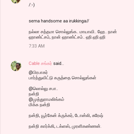
/:-)
sema handsome aa irukkinga//
நல்லா சத்தமா சொல்லுங்க.. மாயாவி.. ஹே.. நான்
ஹாண்ட்சம், நான் ஹாண்ட்சம்.. ஹி.ஹி.ஹி
7:33 AM
Cable சங்கர்
said…
@பிரபாகர்
பார்த்துவிட்டு கருத்தை சொல்லுங்கள்
@லொல்லு சபா..
நன்றி
@முத்துராமலிங்கம்
மிக்க நன்றி
நன்றி, யூர்கேன் க்ருக்கர், டோன்லி, சுரேஷ்
நன்றி கார்க்கி, டக்ளஸ், முரளிகண்ணன்.