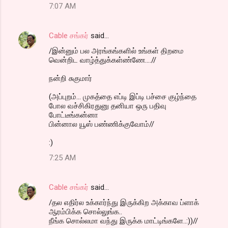
7:07 AM
Cable சங்கர்
said…
/இன்னும் பல அரங்கங்களில் உங்கள் திறமை
வென்றிட வாழ்த்துக்கள்ண்ணே....//
நன்றி சுகுமார்
(அப்புறம்... முகத்தை எப்டி இப்டி பச்சை குழ்ந்தை
போல வச்சிகிரதுனு தனியா ஒரு பதிவு
போட்டீங்கன்னா
பின்னால யூஸ் பண்ணிக்குவோம்//
:)
7:25 AM
Cable சங்கர்
said…
/தல எதிர்ல உக்கார்ந்து இருக்கிற அக்காவ ப்ளாக்
ஆரம்பிக்க சொல்லுங்க..
நீங்க சொல்லமா வந்து இருக்க மாட்டிங்களே..:))//