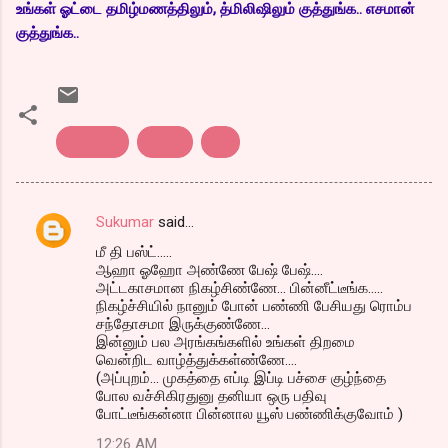
உங்கள் ஓட்டை தமிழ்மணத்திலும், த்மிலிஷிலும் குத்துங்க.. எசமான்
குத்துங்க..
blogging
jayatv
live
Sukumar
said…
C
மீ தி பஸ்ட்.....
o
ஆஹா ஓஹோ அண்ணே பேஷ் பேஷ்....
m
அட்டகாசமான நிகழ்சிண்ணே... பின்னீட்டீங்க.....
நிகழ்ச்சியில் நானும் போன் பண்ணி பேசியது ரொம்ப
m
சந்தோசமா இருக்குண்ணே...
இன்னும் பல அரங்கங்களில் உங்கள் திறமை
e
வென்றிட வாழ்த்துக்கள்ண்ணே....
n
(அப்புறம்... முகத்தை எப்டி இப்டி பச்சை குழ்ந்தை
போல வச்சிகிரதுனு தனியா ஒரு பதிவு
t
போட்டீங்கன்னா பின்னால யூஸ் பண்ணிக்குவோம் )
s
12:26 AM