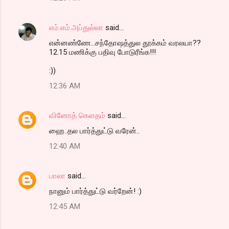
எம்.எம்.அப்துல்லா
said…
என்னண்ணே...சந்தோஷத்துல தூக்கம் வரலயா??
12.15 மணிக்கு பதிவு போடுரீங்க!!!
:))
12:36 AM
வினோத் கெளதம்
said…
ஹை..தல பார்த்துட்டு வரேன்..
12:40 AM
பாலா
said…
நானும் பார்த்துட்டு வர்றேன்! :)
12:45 AM