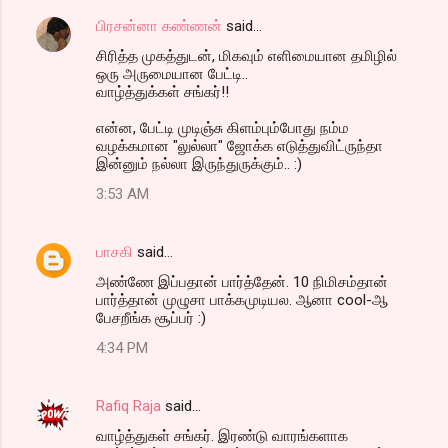
பிரசன்னா கண்ணன்
said…
சிரித்த முகத்துடன், மிகவும் எளிமையான தமிழில்
ஒரு அருமையான பேட்டி..
வாழ்த்துக்கள் சங்கர்!!
என்ன, பேட்டி முடிஞ்சு கிளம்பும்போது நம்ம
வழக்கமான "லுல்லா" ஜோக்க எடுத்துவிட்ருந்தா
இன்னும் நல்லா இருந்துருக்கும்.. :)
3:53 AM
பாசகி
said…
அண்ணே இப்பதான் பார்த்தேன். 10 நிமிசம்தான்
பார்த்தான் முழுசா பாக்கமுடியல. ஆனா cool-ஆ
பேசறீங்க சூப்பர் :)
4:34 PM
Rafiq Raja
said…
வாழ்த்துகள் சங்கர். இரண்டு வாரங்களாக