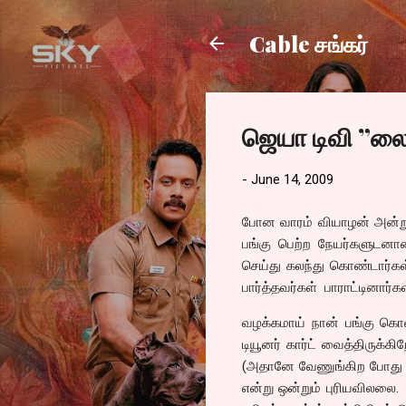
Cable சங்கர்
ஜெயா டிவி ”லைவ
-
June 14, 2009
போன வாரம் வியாழன் அன்று 
பங்கு பெற்ற நேயர்களுடனா
செய்து கலந்து கொண்டார்கள்
பார்த்தவர்கள் பாராட்டினார்
வழக்கமாய் நான் பங்கு கொ
டியூனர் கார்ட் வைத்திருக்கி
(அதானே வேணுங்கிற போது வே
என்று ஒன்றும் புரியவிலலை