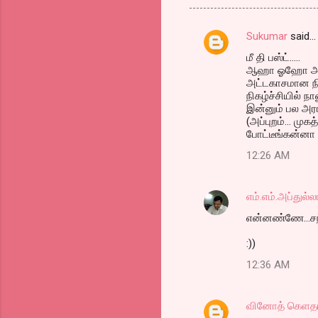
Sukumar
said…
C
மீ தி பஸ்ட்.....
o
ஆஹா ஓஹோ அண்ண
m
அட்டகாசமான நிகழ
நிகழ்ச்சியில் 
m
இன்னும் பல அரங
(அப்புறம்... மு
e
போட்டீங்கன்னா
n
12:26 AM
t
s
எம்.எம்.அப்துல்ல
என்னண்ணே...சந்
:))
12:36 AM
வினோத் கெளத