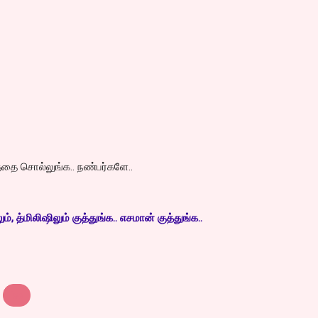
ுத்தை சொல்லுங்க.. நண்பர்களே..
, த்மிலிஷிலும் குத்துங்க.. எசமான் குத்துங்க..
live