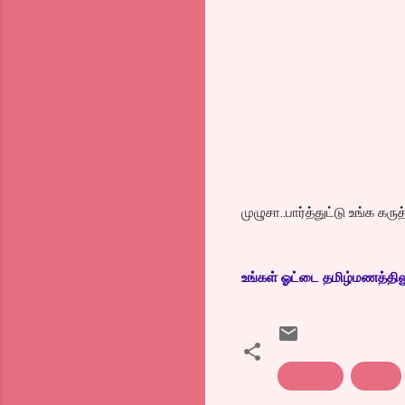
முழுசா..பார்த்துட்டு உங்க கர
உங்கள் ஓட்டை தமிழ்மணத்திலும்
blogging
jayatv