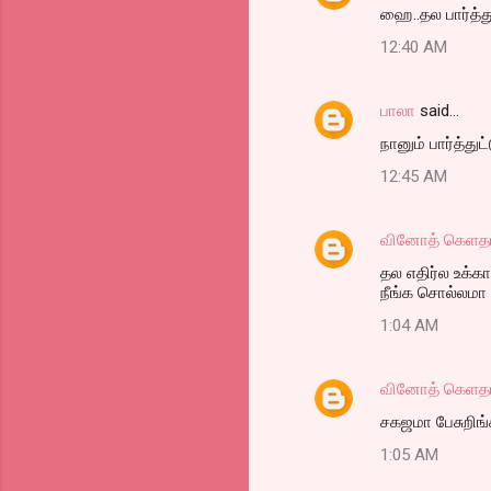
ஹை..தல பார்த்து
12:40 AM
பாலா
said…
நானும் பார்த்துட்
12:45 AM
வினோத் கெளத
தல எதிர்ல உக்கா
நீங்க சொல்லமா வ
1:04 AM
வினோத் கெளத
சகஜமா பேசுறிங்க
1:05 AM