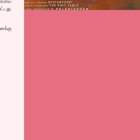
சரமாய்
ட்டது.
னக்கு