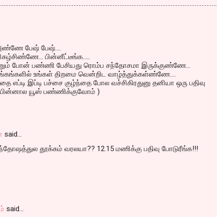
ே பேஷ் பேஷ்....
்சிண்ணே... பின்னீட்டீங்க.....
நானும் போன் பண்ணி பேசியது ரொம்ப சந்தோசமா இருக்குண்ணே...
்கங்களில் உங்கள் திறமை வென்றிட வாழ்த்துக்கள்ண்ணே....
கத்தை எப்டி இப்டி பச்சை குழ்ந்தை போல வச்சிகிரதுனு தனியா ஒரு பதிவு
 பின்னால யூஸ் பண்ணிக்குவோம் )
ா
said…
தோஷத்துல தூக்கம் வரலயா?? 12.15 மணிக்கு பதிவு போடுரீங்க!!!
ம்
said…