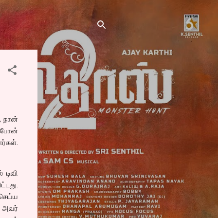
, நான்
 போன்
ர்கள்.
 டிவி
ட்டது.
 செய்ய
 அவர்