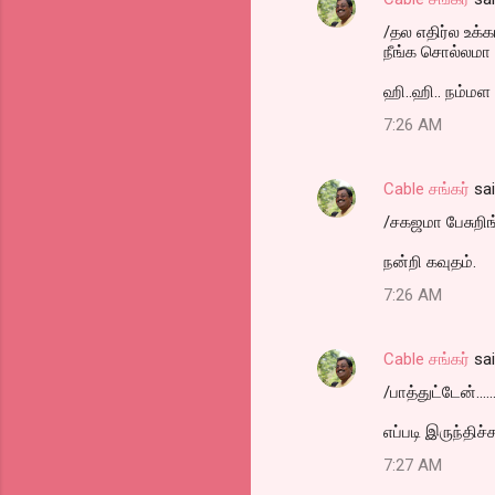
/தல எதிர்ல உக்க
நீங்க சொல்லமா வ
ஹி..ஹி.. நம்மள ப
7:26 AM
Cable சங்கர்
sa
/சகஜமா பேசுறிங்
நன்றி கவுதம்.
7:26 AM
Cable சங்கர்
sa
/பாத்துட்டேன்.......
எப்படி இருந்தி
7:27 AM