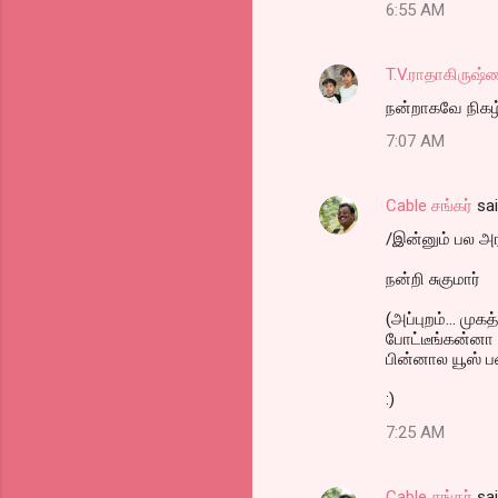
6:55 AM
T.V.ராதாகிருஷ்
நன்றாகவே நிகழ்ச்
7:07 AM
Cable சங்கர்
sa
/இன்னும் பல அர
நன்றி சுகுமார்
(அப்புறம்... மு
போட்டீங்கன்னா
பின்னால யூஸ் 
:)
7:25 AM
Cable சங்கர்
sa