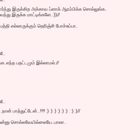
ார்ந்து இருக்கிற அக்காவ ப்ளாக் ஆரம்பிக்க சொல்லுங்க..
ந்து இருக்க மாட்டிங்களே..:))//
த்தி எல்லாருக்கும் தெரிஞ்சி போச்சுப்பா..
id…
க..எந்த பதட்டமும் இல்லாமல்.//
id…
.நான் பாத்துட்டேன்...!!!! :) :) :) :) :) :) : :) :)//
ச்சுன்னு சொல்லவேயில்லையே..பாலா..