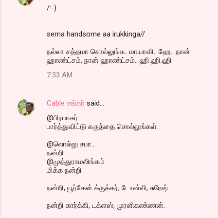
/:-)
sema handsome aa irukkinga//
நல்லா சத்தமா சொல்லுங்க.. மாயாவி.. ஹே.. நான்
ஹாண்ட்சம், நான் ஹாண்ட்சம்.. ஹி.ஹி.ஹி
7:33 AM
Cable சங்கர்
said…
@பிரபாகர்
பார்த்துவிட்டு கருத்தை சொல்லுங்கள்
@லொல்லு சபா..
நன்றி
@முத்துராமலிங்கம்
மிக்க நன்றி
நன்றி, யூர்கேன் க்ருக்கர், டோன்லி, சுரேஷ்
நன்றி கார்க்கி, டக்ளஸ், முரளிகண்ணன்.