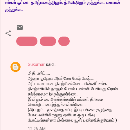
உங்கள் ஓட்டை தமிழ்மணத்திலும், த்மிலிஷிலும் குத்துங்க.. எசமான்
குத்துங்க..
blogging
jayatv
live
Sukumar
said…
C
மீ தி பஸ்ட்.....
o
ஆஹா ஓஹோ அண்ணே பேஷ் பேஷ்....
m
அட்டகாசமான நிகழ்சிண்ணே... பின்னீட்டீங்க.....
நிகழ்ச்சியில் நானும் போன் பண்ணி பேசியது ரொம்ப
m
சந்தோசமா இருக்குண்ணே...
இன்னும் பல அரங்கங்களில் உங்கள் திறமை
e
வென்றிட வாழ்த்துக்கள்ண்ணே....
n
(அப்புறம்... முகத்தை எப்டி இப்டி பச்சை குழ்ந்தை
போல வச்சிகிரதுனு தனியா ஒரு பதிவு
t
போட்டீங்கன்னா பின்னால யூஸ் பண்ணிக்குவோம் )
s
12:26 AM