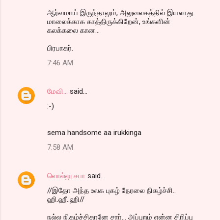
ஆர்வமாய் இருந்தாலும், அலுவலகத்தில் இயலாது.
மாலைக்காக காத்திருக்கிறேன், உங்களின்
கலக்கலை கான...
பிரபாகர்.
7:46 AM
மேவி...
said…
:-)
sema handsome aa irukkinga
7:58 AM
லொல்லு சபா
said…
//இதோ அந்த உலக புகழ் நேரலை நிகழ்ச்சி..
ஹி.ஹீ..ஹி//
நல்ல நிகழ்ச்சிதானே சார்... அப்புறம் என்ன சிரிப்பு