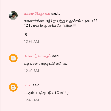
எம்.எம்.அப்துல்லா
said…
என்னண்ணே...சந்தோஷத்துல தூக்கம் வரலயா??
12.15 மணிக்கு பதிவு போடுரீங்க!!!
:))
12:36 AM
வினோத் கெளதம்
said…
ஹை..தல பார்த்துட்டு வரேன்..
12:40 AM
பாலா
said…
நானும் பார்த்துட்டு வர்றேன்! :)
12:45 AM