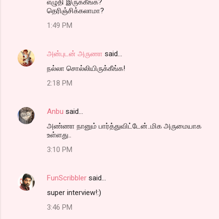
எழுதி இருக்கீங்க?
தெரிஞ்சிக்கலாமா?
1:49 PM
அன்புடன் அருணா
said…
நல்லா சொல்லியிருக்கீங்க!
2:18 PM
Anbu
said…
அண்ணா நானும் பார்த்துவிட்டேன்..மிக அருமையாக
உள்ளது..
3:10 PM
FunScribbler
said…
super interview!:)
3:46 PM