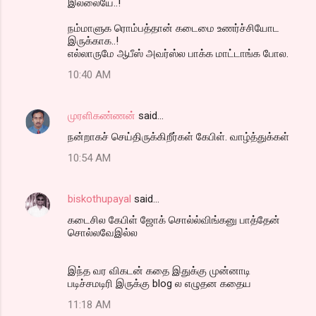
இல்லையே..!
நம்மாளுக ரொம்பத்தான் கடைமை உணர்ச்சியோட
இருக்காக..!
எல்லாருமே ஆபீஸ் அவர்ஸ்ல பாக்க மாட்டாங்க போல.
10:40 AM
முரளிகண்ணன்
said…
நன்றாகச் செய்திருக்கிறீர்கள் கேபிள். வாழ்த்துக்கள்
10:54 AM
biskothupayal
said…
கடைசில கேபிள் ஜோக் சொல்ல்விங்கனு பாத்தேன்
சொல்லவேஇல்ல
இந்த வர விகடன் கதை இதுக்கு முன்னாடி
படிச்சமடிரி இருக்கு blog ல எழுதன கதைய
11:18 AM