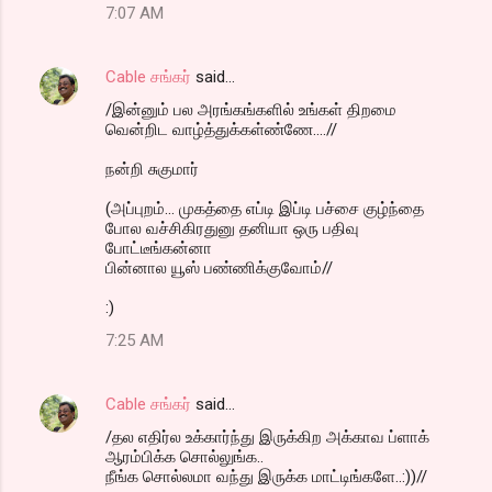
7:07 AM
Cable சங்கர்
said…
/இன்னும் பல அரங்கங்களில் உங்கள் திறமை
வென்றிட வாழ்த்துக்கள்ண்ணே....//
நன்றி சுகுமார்
(அப்புறம்... முகத்தை எப்டி இப்டி பச்சை குழ்ந்தை
போல வச்சிகிரதுனு தனியா ஒரு பதிவு
போட்டீங்கன்னா
பின்னால யூஸ் பண்ணிக்குவோம்//
:)
7:25 AM
Cable சங்கர்
said…
/தல எதிர்ல உக்கார்ந்து இருக்கிற அக்காவ ப்ளாக்
ஆரம்பிக்க சொல்லுங்க..
நீங்க சொல்லமா வந்து இருக்க மாட்டிங்களே..:))//