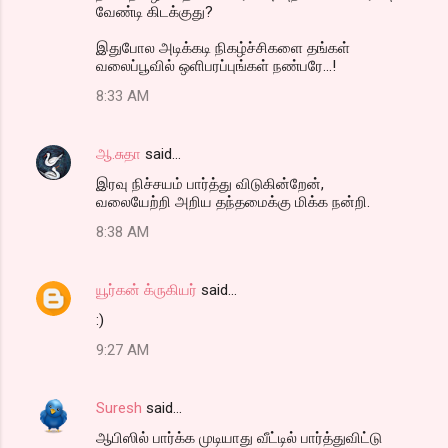
வேண்டி கிடக்குது?
இதுபோல அடிக்கடி நிகழ்ச்சிகளை தங்கள்
வலைப்பூவில் ஒளிபரப்புங்கள் நண்பரே...!
8:33 AM
ஆ.சுதா
said…
இரவு நிச்சயம் பார்த்து விடுகின்றேன்,
வலையேற்றி அறிய தந்தமைக்கு மிக்க நன்றி.
8:38 AM
யூர்கன் க்ருகியர்
said…
:)
9:27 AM
Suresh
said…
ஆபிஸில் பார்க்க முடியாது வீட்டில் பார்த்துவிட்டு