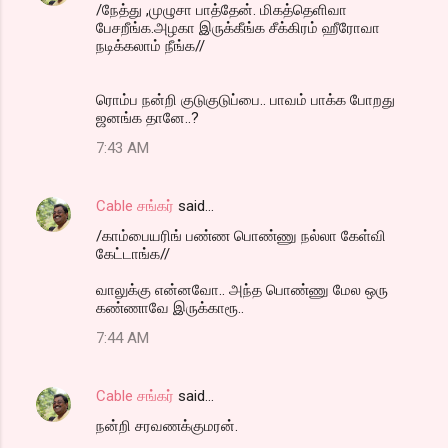
/நேத்து ,முழுசா பாத்தேன். மிகத்தெளிவா
பேசறீங்க.அழகா இருக்கீங்க சீக்கிரம் ஹீரோவா
நடிக்கலாம் நீங்க//
ரொம்ப நன்றி குடுகுடுப்பை.. பாவம் பாக்க போறது
ஜனங்க தானே..?
7:43 AM
Cable சங்கர்
said…
/காம்பையரிங் பண்ண பொண்ணு நல்லா கேள்வி
கேட்டாங்க//
வாலுக்கு என்னவோ.. அந்த பொண்ணு மேல ஒரு
கண்ணாவே இருக்காரூ..
7:44 AM
Cable சங்கர்
said…
நன்றி சரவணக்குமரன்.