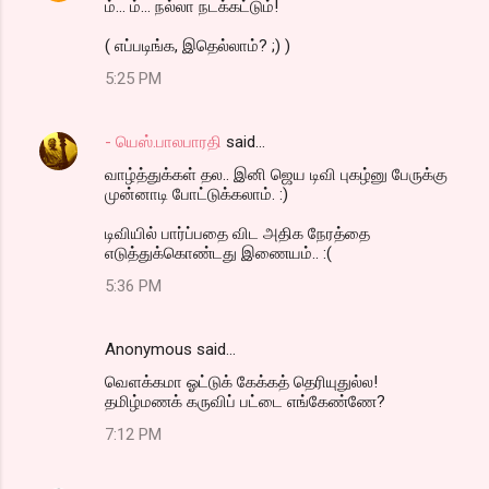
ம்... ம்... நல்லா நடக்கட்டும்!
( எப்படிங்க, இதெல்லாம்? ;) )
5:25 PM
- யெஸ்.பாலபாரதி
said…
வாழ்த்துக்கள் தல.. இனி ஜெய டிவி புகழ்னு பேருக்கு
முன்னாடி போட்டுக்கலாம். :)
டிவியில் பார்ப்பதை விட அதிக நேரத்தை
எடுத்துக்கொண்டது இணையம்.. :(
5:36 PM
Anonymous said…
வெளக்கமா ஓட்டுக் கேக்கத் தெரியுதுல்ல!
தமிழ்மணக் கருவிப் பட்டை எங்கேண்ணே?
7:12 PM