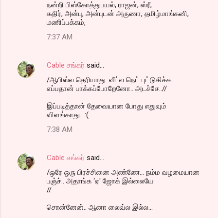
நன்றி பிஸ்கோத்துபயல், ராஜன், ஸ்ரீ,
கதிர், அன்பு, அன்புடன் அருணா, தமிழ்மாங்கனி,
மணிப்பக்கம்,
7:37 AM
Cable சங்கர்
said…
/ஆபிஸ்ல தெரியாது. வீட்ல நெட் புட்டுகிச்சு..
எப்பதான் பாக்கப்போறேனோ.. அடச்சே..//
இப்படித்தான் தேவையான போது எதுவும்
விளங்காது.. :(
7:38 AM
Cable சங்கர்
said…
/ஒரே ஒரு பிரச்சினை அண்ணே... நம்ம வழமையான
பஞ்ச்.. அதாங்க ‘ஏ' ஜோக் இல்லையே
//
சொன்னேன்.. ஆனா லைவ்ல இல்ல...