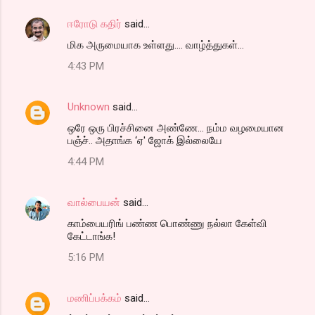
ஈரோடு கதிர்
said…
மிக அருமையாக உள்ளது.... வாழ்த்துகள்...
4:43 PM
Unknown
said…
ஒரே ஒரு பிரச்சினை அண்ணே... நம்ம வழமையான
பஞ்ச்.. அதாங்க ‘ஏ' ஜோக் இல்லையே
4:44 PM
வால்பையன்
said…
காம்பையரிங் பண்ண பொண்ணு நல்லா கேள்வி
கேட்டாங்க!
5:16 PM
மணிப்பக்கம்
said…