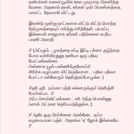
நண்பர்கள் வலைப்பூவில் உலவ முடியாத அளவிற்கு
வேலை. அதனால் தான், உங்கள் டிவி பிரசன்னத்தை
பாராட்ட நேரமாகி விட்டது.
இரண்டு மூன்று நாட்களாக விட்டு விட்டு மொத்த
நேர்முகத்தையும் பார்த்து ரசித்தேன். பரபரப்பு
இல்லாமல் சகஜமாக உங்கள் பதில்களை கூறிய
பாணி அலாதி.
// (அப்புறம்... முகத்தை எப்டி இப்டி பச்சை குழ்ந்தை
போல வச்சிகிரதுனு தனியா ஒரு பதிவு
போட்டீங்கன்னா
பின்னால யூஸ் பண்ணிக்குவோம்//
சிரிச்சு மழுப்புனா விட்டுருவோமா.... பதில பதிவா
போட்டா எல்லோரும் தெரிஞ்சுப்போமுல்ல :)
//ஹி..ஹி.. நம்மள பத்தி எல்லாருக்கும் தெரிஞ்சி
போச்சுப்பா.. //
அப்ப சொல்லிட்டீங்களா... சரி அந்த பொண்ணு
ப்ளாக் அட்ரஸா தெரியபடுத்துங்க ;)
// /ஒரே ஒரு பிரச்சினை அண்ணே... நம்ம
வழமையான பஞ்ச்.. அதாங்க ‘ஏ' ஜோக் இல்லையே
//