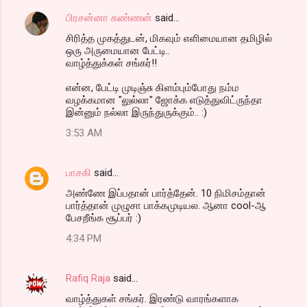
பிரசன்னா கண்ணன்
said…
சிரித்த முகத்துடன், மிகவும் எளிமையான தமிழில்
ஒரு அருமையான பேட்டி..
வாழ்த்துக்கள் சங்கர்!!
என்ன, பேட்டி முடிஞ்சு கிளம்பும்போது நம்ம
வழக்கமான "லுல்லா" ஜோக்க எடுத்துவிட்ருந்தா
இன்னும் நல்லா இருந்துருக்கும்.. :)
3:53 AM
பாசகி
said…
அண்ணே இப்பதான் பார்த்தேன். 10 நிமிசம்தான்
பார்த்தான் முழுசா பாக்கமுடியல. ஆனா cool-ஆ
பேசறீங்க சூப்பர் :)
4:34 PM
Rafiq Raja
said…
வாழ்த்துகள் சங்கர். இரண்டு வாரங்களாக