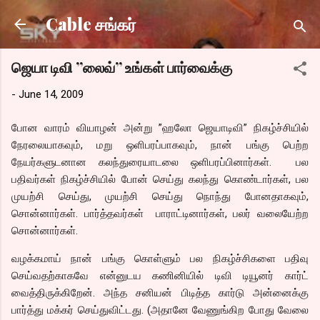
Skip to main content
Cable சங்கர்
ஜெயா டிவி ”லைவ்” உங்கள் பார்வைக்கு
-
June 14, 2009
போன வாரம் வியாழன் அன்று ”ஹலோ ஜெயாடிவி” நிகழ்ச்சியில்
நேரலையாகவும், மறு ஒளிபரப்பாகவும், நான் பங்கு பெற்ற
நேயர்களுடனான கலந்துரையாடலை ஒளிபரப்பினார்கள். பல
பதிவர்கள் நிகழ்ச்சியில் போன் செய்து கலந்து கொண்டார்கள், பல
முயற்சி செய்து, முயற்சி செய்து நொந்து போனதாகவும்,
சொன்னார்கள். பார்த்தவர்கள் பாராட்டினார்கள், பலர் வலையேற்ற
சொன்னார்கள்.
வழக்கமாய் நான் பங்கு கொள்ளும் பல நிகழ்ச்சிகளை பதிவு
செய்வதற்காகவே என்னுடய கணினியில் டிவி டியூனர் கார்ட்
வைத்திருக்கிறேன். அந்த சனியன் பிடித்த கார்டு அன்னைக்கு
பார்த்து மக்கர் செய்துவிட்டது. (அதானே வேணுங்கிற போது வேலை