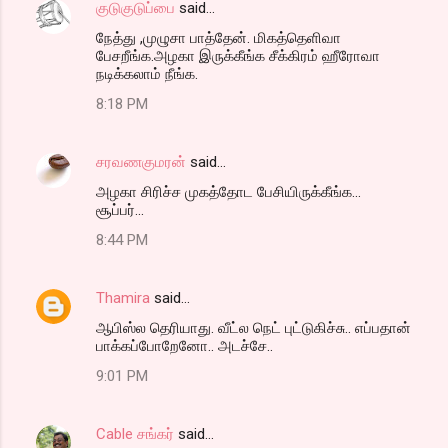
குடுகுடுப்பை
said…
நேத்து ,முழுசா பாத்தேன். மிகத்தெளிவா
பேசறீங்க.அழகா இருக்கீங்க சீக்கிரம் ஹீரோவா
நடிக்கலாம் நீங்க.
8:18 PM
சரவணகுமரன்
said…
அழகா சிரிச்ச முகத்தோட பேசியிருக்கீங்க...
சூப்பர்...
8:44 PM
Thamira
said…
ஆபிஸ்ல தெரியாது. வீட்ல நெட் புட்டுகிச்சு.. எப்பதான்
பாக்கப்போறேனோ.. அடச்சே..
9:01 PM
Cable சங்கர்
said…