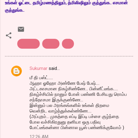
உங்கள் ஓட்டை தமிழ்மணத்திலும், த்மிலிஷிலும் குத்துங்க.. எசமான்
குத்துங்க..
blogging
jayatv
live
Sukumar
said…
C
மீ தி பஸ்ட்.....
o
ஆஹா ஓஹோ அண்ணே பேஷ் பேஷ்....
m
அட்டகாசமான நிகழ்சிண்ணே... பின்னீட்டீங்க.....
நிகழ்ச்சியில் நானும் போன் பண்ணி பேசியது ரொம்ப
m
சந்தோசமா இருக்குண்ணே...
இன்னும் பல அரங்கங்களில் உங்கள் திறமை
e
வென்றிட வாழ்த்துக்கள்ண்ணே....
n
(அப்புறம்... முகத்தை எப்டி இப்டி பச்சை குழ்ந்தை
போல வச்சிகிரதுனு தனியா ஒரு பதிவு
t
போட்டீங்கன்னா பின்னால யூஸ் பண்ணிக்குவோம் )
s
12:26 AM