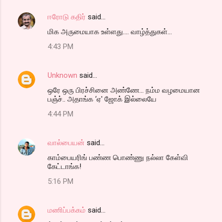
ஈரோடு கதிர்
said…
மிக அருமையாக உள்ளது.... வாழ்த்துகள்...
4:43 PM
Unknown
said…
ஒரே ஒரு பிரச்சினை அண்ணே... நம்ம வழமையான
பஞ்ச்.. அதாங்க ‘ஏ' ஜோக் இல்லையே
4:44 PM
வால்பையன்
said…
காம்பையரிங் பண்ண பொண்ணு நல்லா கேள்வி
கேட்டாங்க!
5:16 PM
மணிப்பக்கம்
said…