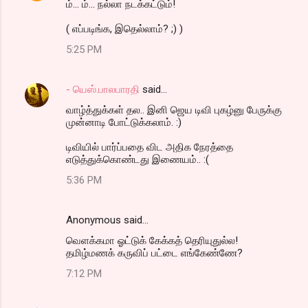
ம்... ம்... நல்லா நடக்கட்டும்!
( எப்படிங்க, இதெல்லாம்? ;) )
5:25 PM
- யெஸ்.பாலபாரதி
said…
வாழ்த்துக்கள் தல.. இனி ஜெய டிவி புகழ்னு பேருக்கு
முன்னாடி போட்டுக்கலாம். :)
டிவியில் பார்ப்பதை விட அதிக நேரத்தை
எடுத்துக்கொண்டது இணையம்.. :(
5:36 PM
Anonymous said…
வெளக்கமா ஓட்டுக் கேக்கத் தெரியுதுல்ல!
தமிழ்மணக் கருவிப் பட்டை எங்கேண்ணே?
7:12 PM