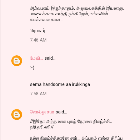
ஆர்வமாய் இருந்தாலும், அலுவலகத்தில் இயலாது.
மாலைக்காக காத்திருக்கிறேன், உங்களின்
கலக்கலை கான...
பிரபாகர்.
7:46 AM
மேவி...
said…
:-)
sema handsome aa irukkinga
7:58 AM
லொல்லு சபா
said…
//இதோ அந்த உலக புகழ் நேரலை நிகழ்ச்சி..
ஹி.ஹீ..ஹி//
நல்ல நிகழ்ச்சிதானே சார்... அப்புறம் என்ன சிரிப்பு