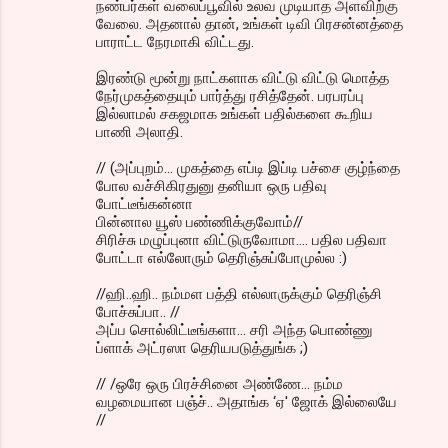
நண்பர்கள் வலைப்பூவில் உலவ முடியாத அளவிற்கு
வேலை. அதனால் தான், உங்கள் டிவி பிரசன்னத்தை
பாராட்ட நேரமாகி விட்டது.
இரண்டு மூன்று நாட்களாக விட்டு விட்டு மொத்த
நேர்முகத்தையும் பார்த்து ரசித்தேன். பரபரப்பு
இல்லாமல் சகஜமாக உங்கள் பதில்களை கூறிய
பாணி அலாதி.
// (அப்புறம்... முகத்தை எப்டி இப்டி பச்சை குழ்ந்தை
போல வச்சிகிரதுனு தனியா ஒரு பதிவு
போட்டீங்கன்னா
பின்னால யூஸ் பண்ணிக்குவோம்//
சிரிச்சு மழுப்புனா விட்டுருவோமா.... பதில பதிவா
போட்டா எல்லோரும் தெரிஞ்சுப்போமுல்ல :)
//ஹி..ஹி.. நம்மள பத்தி எல்லாருக்கும் தெரிஞ்சி
போச்சுப்பா.. //
அப்ப சொல்லிட்டீங்களா... சரி அந்த பொண்ணு
ப்ளாக் அட்ரஸா தெரியபடுத்துங்க ;)
// /ஒரே ஒரு பிரச்சினை அண்ணே... நம்ம
வழமையான பஞ்ச்.. அதாங்க ‘ஏ' ஜோக் இல்லையே
//