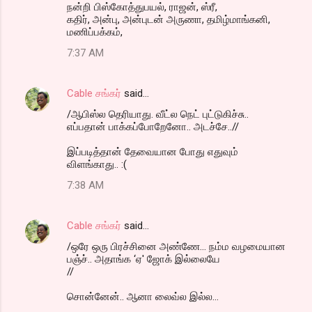
நன்றி பிஸ்கோத்துபயல், ராஜன், ஸ்ரீ,
கதிர், அன்பு, அன்புடன் அருணா, தமிழ்மாங்கனி,
மணிப்பக்கம்,
7:37 AM
Cable சங்கர்
said…
/ஆபிஸ்ல தெரியாது. வீட்ல நெட் புட்டுகிச்சு..
எப்பதான் பாக்கப்போறேனோ.. அடச்சே..//
இப்படித்தான் தேவையான போது எதுவும்
விளங்காது.. :(
7:38 AM
Cable சங்கர்
said…
/ஒரே ஒரு பிரச்சினை அண்ணே... நம்ம வழமையான
பஞ்ச்.. அதாங்க ‘ஏ' ஜோக் இல்லையே
//
சொன்னேன்.. ஆனா லைவ்ல இல்ல...