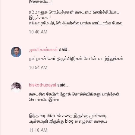
இல்லையே..!
நம்மாளுக ரொம்பத்தான் கடைமை உணர்ச்சியோட
இருக்காக..!
எல்லாருமே ஆபீஸ் அவர்ஸ்ல பாக்க மாட்டாங்க போல.
10:40 AM
முரளிகண்ணன்
said…
நன்றாகச் செய்திருக்கிறீர்கள் கேபிள். வாழ்த்துக்கள்
10:54 AM
biskothupayal
said…
கடைசில கேபிள் ஜோக் சொல்ல்விங்கனு பாத்தேன்
சொல்லவேஇல்ல
இந்த வர விகடன் கதை இதுக்கு முன்னாடி
படிச்சமடிரி இருக்கு blog ல எழுதன கதைய
11:18 AM