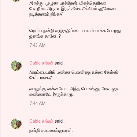
/நேத்து ,முழுசா பாத்தேன். மிகத்தெளிவா
பேசறீங்க.அழகா இருக்கீங்க சீக்கிரம் ஹீரோவா
நடிக்கலாம் நீங்க//
ரொம்ப நன்றி குடுகுடுப்பை.. பாவம் பாக்க போறது
ஜனங்க தானே..?
7:43 AM
Cable சங்கர்
said…
/காம்பையரிங் பண்ண பொண்ணு நல்லா கேள்வி
கேட்டாங்க//
வாலுக்கு என்னவோ.. அந்த பொண்ணு மேல ஒரு
கண்ணாவே இருக்காரூ..
7:44 AM
Cable சங்கர்
said…
நன்றி சரவணக்குமரன்.