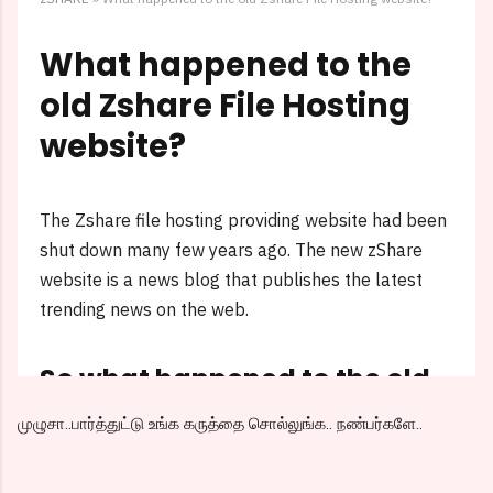
முழுசா..பார்த்துட்டு உங்க கருத்தை சொல்லுங்க.. நண்பர்களே..