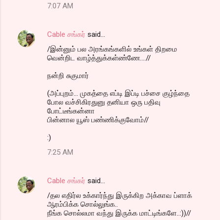
7:07 AM
Cable சங்கர்
said…
/இன்னும் பல அரங்கங்களில் உங்கள் திறமை
வென்றிட வாழ்த்துக்கள்ண்ணே....//
நன்றி சுகுமார்
(அப்புறம்... முகத்தை எப்டி இப்டி பச்சை குழ்ந்தை
போல வச்சிகிரதுனு தனியா ஒரு பதிவு
போட்டீங்கன்னா
பின்னால யூஸ் பண்ணிக்குவோம்//
:)
7:25 AM
Cable சங்கர்
said…
/தல எதிர்ல உக்கார்ந்து இருக்கிற அக்காவ ப்ளாக்
ஆரம்பிக்க சொல்லுங்க..
நீங்க சொல்லமா வந்து இருக்க மாட்டிங்களே..:))//