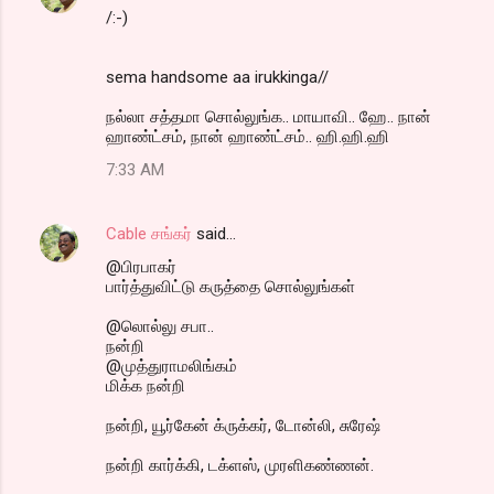
/:-)
sema handsome aa irukkinga//
நல்லா சத்தமா சொல்லுங்க.. மாயாவி.. ஹே.. நான்
ஹாண்ட்சம், நான் ஹாண்ட்சம்.. ஹி.ஹி.ஹி
7:33 AM
Cable சங்கர்
said…
@பிரபாகர்
பார்த்துவிட்டு கருத்தை சொல்லுங்கள்
@லொல்லு சபா..
நன்றி
@முத்துராமலிங்கம்
மிக்க நன்றி
நன்றி, யூர்கேன் க்ருக்கர், டோன்லி, சுரேஷ்
நன்றி கார்க்கி, டக்ளஸ், முரளிகண்ணன்.