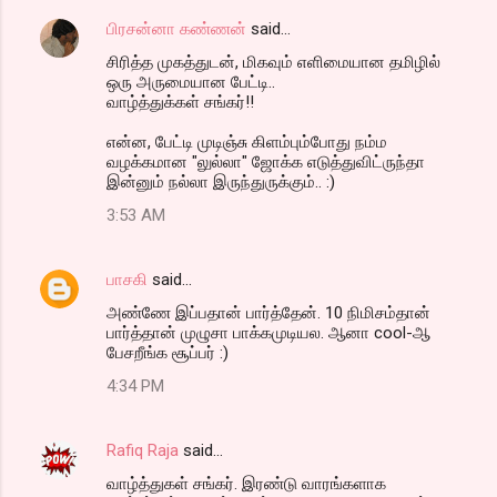
பிரசன்னா கண்ணன்
said…
சிரித்த முகத்துடன், மிகவும் எளிமையான தமிழில்
ஒரு அருமையான பேட்டி..
வாழ்த்துக்கள் சங்கர்!!
என்ன, பேட்டி முடிஞ்சு கிளம்பும்போது நம்ம
வழக்கமான "லுல்லா" ஜோக்க எடுத்துவிட்ருந்தா
இன்னும் நல்லா இருந்துருக்கும்.. :)
3:53 AM
பாசகி
said…
அண்ணே இப்பதான் பார்த்தேன். 10 நிமிசம்தான்
பார்த்தான் முழுசா பாக்கமுடியல. ஆனா cool-ஆ
பேசறீங்க சூப்பர் :)
4:34 PM
Rafiq Raja
said…
வாழ்த்துகள் சங்கர். இரண்டு வாரங்களாக