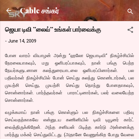
Skip to main content
Cable சங்கர்
ஜெயா டிவி ”லைவ்” உங்கள் பார்வைக்கு
-
June 14, 2009
போன வாரம் வியாழன் அன்று ”ஹலோ ஜெயாடிவி” நிகழ்ச்சியில்
நேரலையாகவும், மறு ஒளிபரப்பாகவும், நான் பங்கு பெற்ற
நேயர்களுடனான கலந்துரையாடலை ஒளிபரப்பினார்கள். பல
பதிவர்கள் நிகழ்ச்சியில் போன் செய்து கலந்து கொண்டார்கள், பல
முயற்சி செய்து, முயற்சி செய்து நொந்து போனதாகவும்,
சொன்னார்கள். பார்த்தவர்கள் பாராட்டினார்கள், பலர் வலையேற்ற
சொன்னார்கள்.
வழக்கமாய் நான் பங்கு கொள்ளும் பல நிகழ்ச்சிகளை பதிவு
செய்வதற்காகவே என்னுடய கணினியில் டிவி டியூனர் கார்ட்
வைத்திருக்கிறேன். அந்த சனியன் பிடித்த கார்டு அன்னைக்கு
பார்த்து மக்கர் செய்துவிட்டது. (அதானே வேணுங்கிற போது வேலை