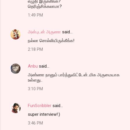
எழுதி இருக்கீங்க?
தெரிஞ்சிக்கலாமா?
1:49 PM
அன்புடன் அருணா
said…
நல்லா சொல்லியிருக்கீங்க!
2:18 PM
Anbu
said…
அண்ணா நானும் பார்த்துவிட்டேன்..மிக அருமையாக
உள்ளது..
3:10 PM
FunScribbler
said…
super interview!:)
3:46 PM