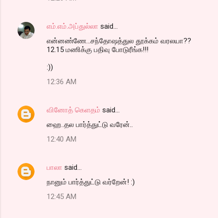
எம்.எம்.அப்துல்லா
said…
என்னண்ணே...சந்தோஷத்துல தூக்கம் வரலயா??
12.15 மணிக்கு பதிவு போடுரீங்க!!!
:))
12:36 AM
வினோத் கெளதம்
said…
ஹை..தல பார்த்துட்டு வரேன்..
12:40 AM
பாலா
said…
நானும் பார்த்துட்டு வர்றேன்! :)
12:45 AM