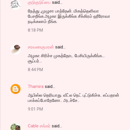
குடுகுடுப்பை
said…
நேத்து ,முழுசா பாத்தேன். மிகத்தெளிவா
பேசறீங்க.அழகா இருக்கீங்க சீக்கிரம் ஹீரோவா
நடிக்கலாம் நீங்க.
8:18 PM
சரவணகுமரன்
said…
அழகா சிரிச்ச முகத்தோட பேசியிருக்கீங்க...
சூப்பர்...
8:44 PM
Thamira
said…
ஆபிஸ்ல தெரியாது. வீட்ல நெட் புட்டுகிச்சு.. எப்பதான்
பாக்கப்போறேனோ.. அடச்சே..
9:01 PM
Cable சங்கர்
said…