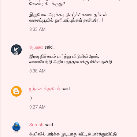
வேண்டி கிடக்குது?
இதுபோல அடிக்கடி நிகழ்ச்சிகளை தங்கள்
வலைப்பூவில் ஒளிபரப்புங்கள் நண்பரே...!
8:33 AM
ஆ.சுதா
said…
இரவு நிச்சயம் பார்த்து விடுகின்றேன்,
வலையேற்றி அறிய தந்தமைக்கு மிக்க நன்றி.
8:38 AM
யூர்கன் க்ருகியர்
said…
:)
9:27 AM
Suresh
said…
ஆபிஸில் பார்க்க முடியாது வீட்டில் பார்த்துவிட்டு