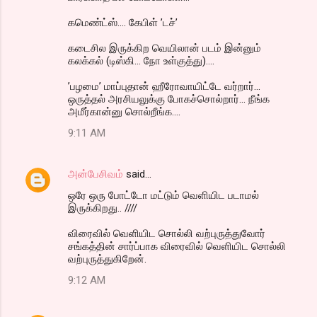
கமெண்ட்ஸ்.... கேபிள் ’டச்’
கடைசில இருக்கிற வெயிலான் படம் இன்னும்
கலக்கல் (டிஸ்கி... நோ உள்குத்து)....
’பழமை’ மாப்புதான் ஹீரோவாயிட்டே வர்றார்...
ஒருத்தல் அரசியலுக்கு போகச்சொல்றார்... நீங்க
அமீர்கான்னு சொல்றீங்க....
9:11 AM
அன்பேசிவம்
said…
ஒரே ஒரு போட்டோ மட்டும் வெளியிட படாமல்
இருக்கிறது.. ////
விரைவில் வெளியிட சொல்லி வற்புருத்துவோர்
சங்கத்தின் சார்ப்பாக விரைவில் வெளியிட சொல்லி
வற்புருத்துகிறேன்.
9:12 AM