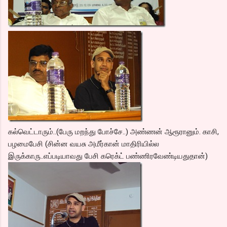
கல்வெட்டாரும்..(பேரு மறந்து போச்சே..) அண்ணன் ஆரூரானும். காசி,
பழமைபேசி (சின்ன வயசு அமீர்கான் மாதிரியில்ல
இருக்காரு..எப்படியாவது பேசி கரெக்ட் பண்ணிரவேண்டியதுதான்)