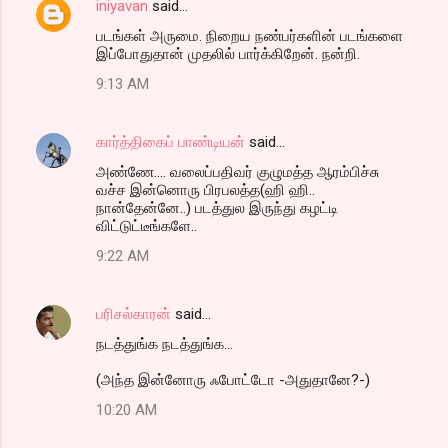
iniyavan
said…
படங்கள் அருமை. நிறைய நண்பர்களின் படங்களை
இப்போதுதான் முதலில் பார்க்கிறேன். நன்றி.
9:13 AM
கார்த்திகைப் பாண்டியன்
said…
அண்ணே.... வலைப்பதிவர் குழுமத்த ஆரம்பிச்சு
வச்ச இன்னொரு பிரபலத்த(ஹி ஹி..
நான்தேன்னே..) படத்துல இருந்து கழட்டி
விட்டுட்டீங்களே..
9:22 AM
பரிசல்காரன்
said…
நடத்துங்க நடத்துங்க...
(அந்த இன்னோரு ஃபோட்டோ -அதுதானே?-)
10:20 AM