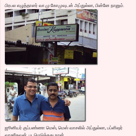
பிரபல எழுத்தாளர் வா.மு.கோமுவுடன் அப்துல்லா, பின்னே நானும்.
ஜூனியர் குப்பண்ணா மெஸ், மெஸ் வாசலில் அப்துல்லா, பப்ளிஷர்
வாசுதேவன், படமெடுத்தது நான்