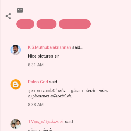
ஈரோடு
சங்கமம்
பதிவர் சந்திப்பு
K.S.Muthubalakrishnan
said…
C
Nice pictures sir
o
8:31 AM
m
m
Paleo God
said…
e
டிடைலா கலக்கிட்டீங்க... நல்ல படங்கள் .. உங்க
n
வழக்கமான கமெண்ட்ஸ்.
t
8:38 AM
s
T.V.ராதாகிருஷ்ணன்
said…
நல்ல படங்கள்