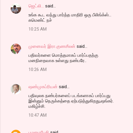
ஜெட்லி...
said…
உங்க கூட வந்து பார்த்த மாதிரி ஒரு பீலிங்க்ஸ்...
கமெண்ட் நச்
10:25 AM
முனைவர் இரா.குணசீலன்
said…
பதிவர்களை மொத்தமாகப் பார்ப்பதற்கு
மனநிறைவாக உள்ளது நண்பரே..
10:26 AM
ஷண்முகப்ரியன்
said…
பதிவுலக நண்பர்களைப் படங்களாகப் பார்ப்பது
இன்னும் நெருக்கத்தை ஏற்படுத்துகிறது,ஷங்கர்.
மகிழ்ச்சி.
10:47 AM
பழமைபேசி
said…