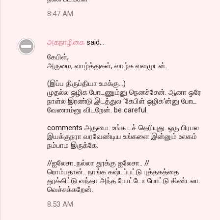
8:47 AM
அகநாழிகை
said…
கேபிள்,
அருமை, வாழ்த்துகள், வாழ்க வளமுடன்.
(இப்ப திருப்தியா உமக்கு...)
முதல்ல ஒழிக போடணும்னு நெனச்சேன். ஆனா ஒரே
நாள்ல இரண்டு இடத்துல ‘கேபிள் ஒழிக‘ன்னு போட
வேணாம்னு விடறேன். be careful.
comments அருமை. உங்க டச் தெரியுது. ஒரு பிரபல
இயக்குநரா வரவேண்டிய உங்களை இன்னும் உலகம்
நம்பாம இருக்கே.
//ஐலேசா..நல்லா தூக்கு ஐலேசா.. //
ரொம்பதான்.. நாங்க கஷ்டப்பட்டு புத்தகத்தை
தூக்கிட்டு வந்தா அந்த போட்டோ போட்டு கிண்டலா.
வெச்சுக்கறேன்.
8:53 AM