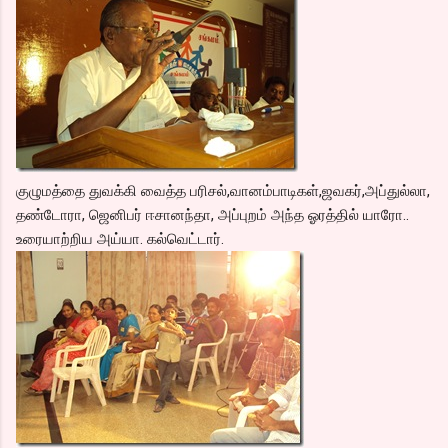
குழுமத்தை துவக்கி வைத்த பரிசல்,வானம்பாடிகள்,ஜவகர்,அப்துல்லா,
தண்டோரா, ஜெனிபர் ஈசானந்தா, அப்புறம் அந்த ஓரத்தில் யாரோ..
உரையாற்றிய அய்யா. கல்வெட்டார்.