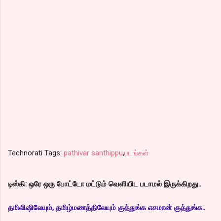
Technorati Tags:
pathivar santhippu
,
படங்கள்
டிஸ்கி: ஒரே ஒரு போட்டோ மட்டும் வெளியிட படாமல் இருக்கிறது..
தமிலிஷிலேயும், தமிழ்மணத்திலேயும் குத்துங்க எசமான் குத்துங்க..