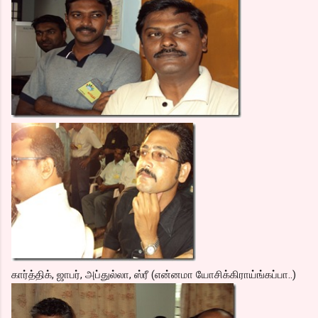
கார்த்திக், ஜாபர், அப்துல்லா, ஸ்ரீ (என்னமா யோசிக்கிராய்ங்கப்பா..)