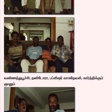
வண்ணத்துபூச்சி, தண்டோரா, பப்ளிஷர் வாசுதேவன், கார்த்திக்கும்
ஞானும்