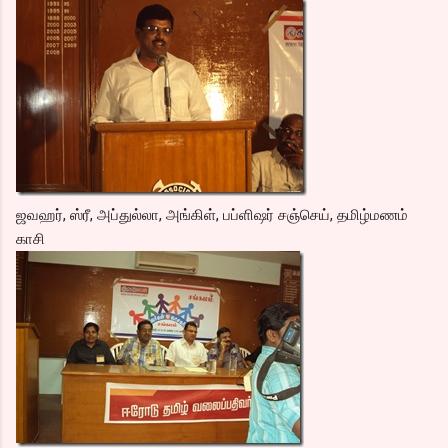
ஜவஹர், ஸ்ரீ, அப்துல்லா, அங்கிள், பப்ளிஷர் சஞ்செய், தமிழ்மணம்
காசி