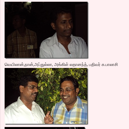
வெயிலான்,நான்,அப்துல்லா, அங்கிள் லதானந்த், பதிவர் க.பாலாசி