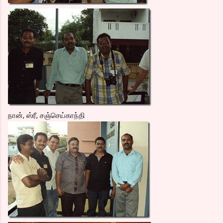
நான், ஸ்ரீ, சஞ்செய்காந்தி