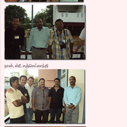
நான், ஸ்ரீ, சஞ்செய்காந்தி