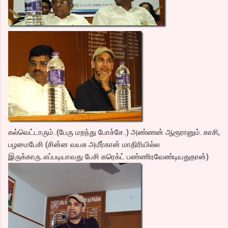
கல்வெட்டாரும்..(பேரு மறந்து போச்சே..) அண்ணன் ஆரூரானும். காசி,
பழமைபேசி (சின்ன வயசு அமீர்கான் மாதிரியில்ல
இருக்காரு..எப்படியாவது பேசி கரெக்ட் பண்ணிரவேண்டியதுதான்)