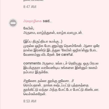
8:47 AM
அகநாழிகை
said…
கேபிள்,
அருமை, வாழ்த்துகள், வாழ்க வளமுடன்.
(இப்ப திருப்தியா உமக்கு...)
முதல்ல ஒழிக போடணும்னு நெனச்சேன். ஆனா ஒரே
நாள்ல இரண்டு இடத்துல ‘கேபிள் ஒழிக‘ன்னு போட
வேணாம்னு விடறேன். be careful.
comments அருமை. உங்க டச் தெரியுது. ஒரு பிரபல
இயக்குநரா வரவேண்டிய உங்களை இன்னும் உலகம்
நம்பாம இருக்கே.
//ஐலேசா..நல்லா தூக்கு ஐலேசா.. //
ரொம்பதான்.. நாங்க கஷ்டப்பட்டு புத்தகத்தை
தூக்கிட்டு வந்தா அந்த போட்டோ போட்டு கிண்டலா.
வெச்சுக்கறேன்.
8:53 AM