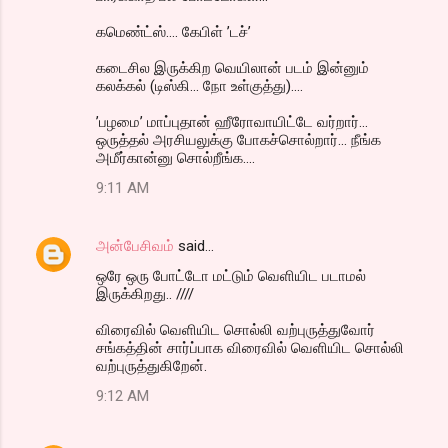
கமெண்ட்ஸ்.... கேபிள் ’டச்’
கடைசில இருக்கிற வெயிலான் படம் இன்னும்
கலக்கல் (டிஸ்கி... நோ உள்குத்து)....
’பழமை’ மாப்புதான் ஹீரோவாயிட்டே வர்றார்...
ஒருத்தல் அரசியலுக்கு போகச்சொல்றார்... நீங்க
அமீர்கான்னு சொல்றீங்க....
9:11 AM
அன்பேசிவம்
said…
ஒரே ஒரு போட்டோ மட்டும் வெளியிட படாமல்
இருக்கிறது.. ////
விரைவில் வெளியிட சொல்லி வற்புருத்துவோர்
சங்கத்தின் சார்ப்பாக விரைவில் வெளியிட சொல்லி
வற்புருத்துகிறேன்.
9:12 AM