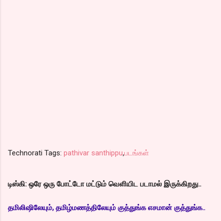
Technorati Tags:
pathivar santhippu
,
படங்கள்
டிஸ்கி: ஒரே ஒரு போட்டோ மட்டும் வெளியிட படாமல் இருக்கிறது..
தமிலிஷிலேயும், தமிழ்மணத்திலேயும் குத்துங்க எசமான் குத்துங்க..