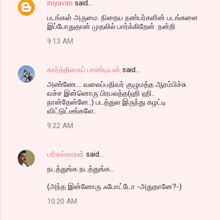
iniyavan
said…
படங்கள் அருமை. நிறைய நண்பர்களின் படங்களை
இப்போதுதான் முதலில் பார்க்கிறேன். நன்றி.
9:13 AM
கார்த்திகைப் பாண்டியன்
said…
அண்ணே.... வலைப்பதிவர் குழுமத்த ஆரம்பிச்சு
வச்ச இன்னொரு பிரபலத்த(ஹி ஹி..
நான்தேன்னே..) படத்துல இருந்து கழட்டி
விட்டுட்டீங்களே..
9:22 AM
பரிசல்காரன்
said…
நடத்துங்க நடத்துங்க...
(அந்த இன்னோரு ஃபோட்டோ -அதுதானே?-)
10:20 AM