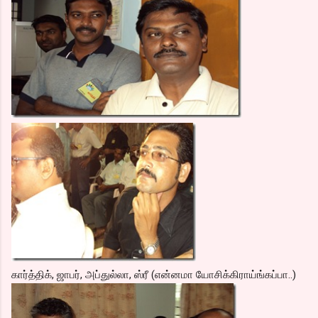
கார்த்திக், ஜாபர், அப்துல்லா, ஸ்ரீ (என்னமா யோசிக்கிராய்ங்கப்பா..)