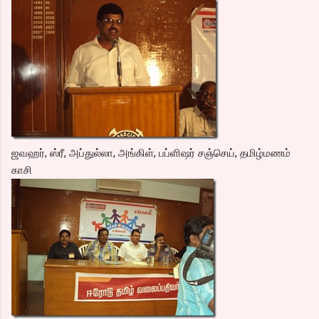
ஜவஹர், ஸ்ரீ, அப்துல்லா, அங்கிள், பப்ளிஷர் சஞ்செய், தமிழ்மணம்
காசி