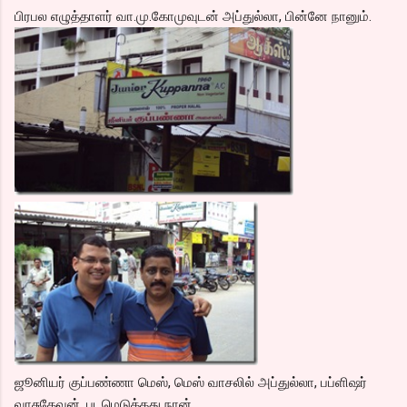
பிரபல எழுத்தாளர் வா.மு.கோமுவுடன் அப்துல்லா, பின்னே நானும்.
ஜூனியர் குப்பண்ணா மெஸ், மெஸ் வாசலில் அப்துல்லா, பப்ளிஷர்
வாசுதேவன், படமெடுத்தது நான்