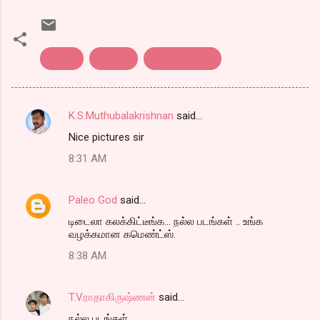
ஈரோடு
சங்கமம்
பதிவர் சந்திப்பு
K.S.Muthubalakrishnan
said…
C
Nice pictures sir
o
8:31 AM
m
m
Paleo God
said…
e
டிடைலா கலக்கிட்டீங்க... நல்ல படங்கள் .. உங்க
n
வழக்கமான கமெண்ட்ஸ்.
t
8:38 AM
s
T.V.ராதாகிருஷ்ணன்
said…
நல்ல படங்கள்