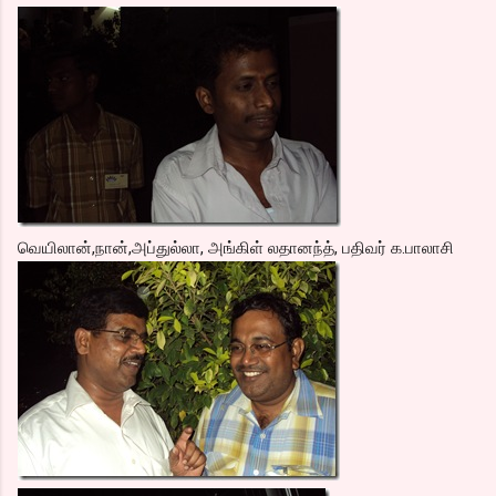
வெயிலான்,நான்,அப்துல்லா, அங்கிள் லதானந்த், பதிவர் க.பாலாசி