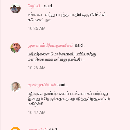
ஜெட்லி...
said…
உங்க கூட வந்து பார்த்த மாதிரி ஒரு பீலிங்க்ஸ்...
கமெண்ட் நச்
10:25 AM
முனைவர் இரா.குணசீலன்
said…
பதிவர்களை மொத்தமாகப் பார்ப்பதற்கு
மனநிறைவாக உள்ளது நண்பரே..
10:26 AM
ஷண்முகப்ரியன்
said…
பதிவுலக நண்பர்களைப் படங்களாகப் பார்ப்பது
இன்னும் நெருக்கத்தை ஏற்படுத்துகிறது,ஷங்கர்.
மகிழ்ச்சி.
10:47 AM
பழமைபேசி
said…