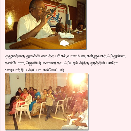
குழுமத்தை துவக்கி வைத்த பரிசல்,வானம்பாடிகள்,ஜவகர்,அப்துல்லா,
தண்டோரா, ஜெனிபர் ஈசானந்தா, அப்புறம் அந்த ஓரத்தில் யாரோ..
உரையாற்றிய அய்யா. கல்வெட்டார்.