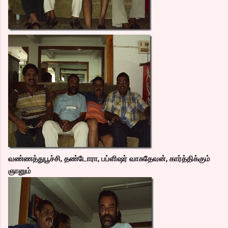
வண்ணத்துபூச்சி, தண்டோரா, பப்ளிஷர் வாசுதேவன், கார்த்திக்கும்
ஞானும்