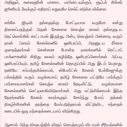
அதிலும், கலைஞரின் மானாட மயிலாடவுக்கும், சூப்பர் சிங்கர்
ஜூனியர் 2வுக்கும் எதிராய் எதுவுமே செல்ப் எடுக்க வில்லை.
எங்கே ஜிடிவி தங்களுக்கு போட்டியாக வருமோ என்று
நினைப்பதற்குள் அதன் சேனலை கொஞ்ச காலம் தங்களுடய
நெட்வொர்கில் காட்டாமல் இருந்து, பின்பு கொஞ்சம் பின்னாடி வரும்
நான் ப்ரைம் சேனல்களீல் ஒளிபரப்பி, அதனுடய ரீச்சை
குறைத்தார்கள். சென்னை போன்ற நகரங்களில் செட்டாப்
பாக்ஸுகளில் சிறிது காலம் கழித்தே ஒளிபரப்பினார்கள். அப்படி
ஒளிபரப்பியும், தமிழ் சேனல்களின் தொகுப்பில் அது இடம் பெறாது.
தனியே சம்மந்தமில்லாமல், ஸ்போர்ட்ஸ் சேனல் பேக்கேஜுக்கு
பக்கத்தில் வரும். வழக்கமாய் தமிழ் சேனலை மட்டுமே பார்க்கும்
பார்வையாளர்கள் கொஞ்ச காலம் தேடிவிட்டு, வழக்கமான
சேனல்களில் செட்டிலாகிவிடுவார்கள். அது மட்டுமில்லாமல் இந்த
நேரங்களில் சேனல் காரர்களும் சோர்ந்து போய் தங்கள்
நிகழ்ச்சிகளின் தரத்தை மேம்படுத்தாமல் விட்டுவிட, சந்தைக்
கடையில் ஒரு மந்தைக்கடையாய் விடுகிறது.
ஆனால் அந்த விஷயத்தில் விஜய் கொஞ்சமும் விடாமல் சீரியல்களில்