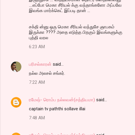
....எப்போ மெகா சீரியல் க்கு வந்தாங்களோ அப்பவே
இவங்க மார்க்கெட் இப்படி தான் ...
சக்தி ன்னு ஒரு மெகா சீரியல் வந்துசே ஞாபகம்
இருக்கா ???? அதை எடுத்த பிறகும் இவங்களுக்கு
புத்தி வரல
6:23 AM
பரிசல்காரன்
said…
நல்ல அலசல் சங்கர்.
7:22 AM
ரமேஷ்- ரொம்ப நல்லவன்(சத்தியமா)
said…
captain tv paththi sollave illai
7:48 AM