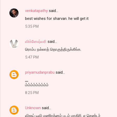
venkatapathy
said…
best wishes for sharvan. he will get it
5:35 PM
விக்னேஷ்வரி
said…
ரொம்ப நல்லாத் தொகுத்திருக்கீங்க.
5:47 PM
priyamudanprabu
said…
,,,,
ம்ம்ம்ம்ம்ம்ம்ம்ம்
8:25 PM
Unknown
said…
விஜய் டிவி மணிரத்னம் படம் மாதிரி. ஏ செண்டர்