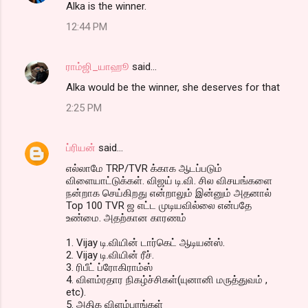
Alka is the winner.
12:44 PM
ராம்ஜி_யாஹூ
said…
Alka would be the winner, she deserves for that
2:25 PM
ப்ரியன்
said…
எல்லாமே TRP/TVR க்காக ஆடப்படும்
விளையாட்டுக்கள். விஜய் டி.வி. சில விசயங்களை
நன்றாக செய்கிறது என்றாலும் இன்னும் அதனால்
Top 100 TVR ஜ எட்ட முடியவில்லை என்பதே
உண்மை. அதற்கான காரணம்
1. Vijay டி.வியின் டார்கெட் ஆடியன்ஸ்.
2. Vijay டி.வியின் ரீச்.
3. ரிபீட் ப்ரோகிராம்ஸ்
4. விளம்ரதார நிகழ்ச்சிகள்(யுனானி மருத்துவம் ,
etc).
5. அதிக விளம்பரங்கள்