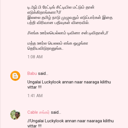
டி.ஆர்.பி ரேட்டிங் சிட்டியில மட்டும் தான்
எடுக்கிறாங்களா?//
இலலை தமிழ் நாடு முழுவதும் எடுப்பார்கள் இதை
பற்றி விரிவான பதிவுகள் விரைவில்.
//எங்க ஊர்லயெல்லாம் டிவினா சன்.டிவிதான்,//
மத்த ஊர்ல யெலலம் எங்க ஒழுங்கா
தெரியவிடுறானுங்க..
1:08 AM
Babu
said…
Ungalai Luckylook annan naar naaraga kilithu
vittar !!!
1:41 AM
Cable சங்கர்
said…
//Ungalai Luckylook annan naar naaraga kilithu
vittar !!!