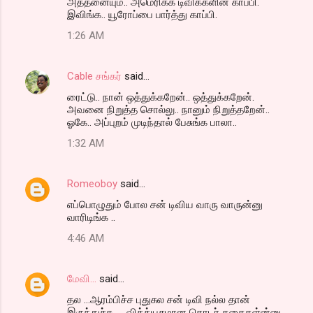
அத்தனையும்.. அமெரிக்க டிவிக்களின் காப்பி.
இவிங்க.. யூரோப்பை பார்த்து காப்பி.
1:26 AM
Cable சங்கர்
said…
ரைட்டு.. நான் ஒத்துக்கறேன்.. ஒத்துக்கறேன்.
அவனை நிறுத்த சொல்லு.. நானும் நிறுத்தறேன்..
ஓகே.. அப்புறம் முடிந்தால் பேசுங்க பாலா..
1:32 AM
Romeoboy
said…
எப்பொழுதும் போல சன் டிவிய வாரு வாருன்னு
வாரிடிங்க ..
4:46 AM
மேவி...
said…
தல ...ஆரம்பிச்ச புதுசுல சன் டிவி நல்ல தான்
இருந்துச்சு .... வித்த்யசமான தொடர் கதைகள்ன்னு