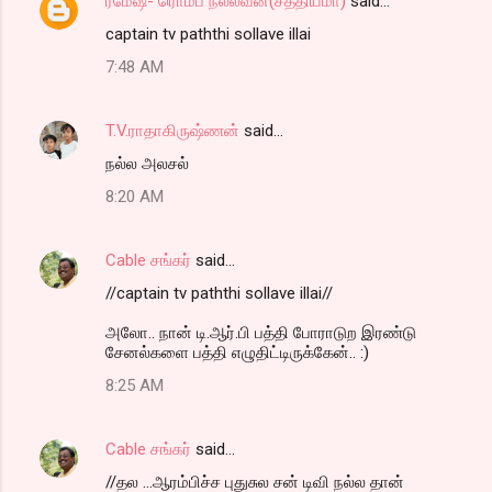
ரமேஷ்- ரொம்ப நல்லவன்(சத்தியமா)
said…
captain tv paththi sollave illai
7:48 AM
T.V.ராதாகிருஷ்ணன்
said…
நல்ல அலசல்
8:20 AM
Cable சங்கர்
said…
//captain tv paththi sollave illai//
அலோ.. நான் டி.ஆர்.பி பத்தி போராடுற இரண்டு
சேனல்களை பத்தி எழுதிட்டிருக்கேன்.. :)
8:25 AM
Cable சங்கர்
said…
//தல ...ஆரம்பிச்ச புதுசுல சன் டிவி நல்ல தான்