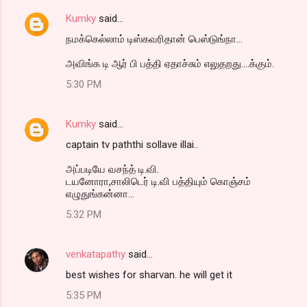
Kumky
said…
நமக்கெல்லாம் டிஸ்கவரிதான் பெஸ்டுங்நா...
அவிங்க டி ஆர் பி பத்தி ஏதாச்சும் எலுதறது....க்கும்.
5:30 PM
Kumky
said…
captain tv paththi sollave illai..
அப்படியே வசந்த் டி.வி.
டயனோரா,சாலிடெர் டி.வி பத்தியும் கொஞ்சம்
எழுதுங்கன்னா...
5:32 PM
venkatapathy
said…
best wishes for sharvan. he will get it
5:35 PM