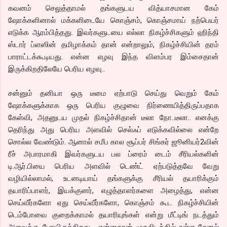
கவனம் செலுத்தாமல் தங்களுடய வித்யாசமான கேம்
ஷோக்களினால் மக்களிடையே கொஞ்சம், கொஞ்சமாய் நற்பெயர்
எடுக்க ஆரம்பித்தது. இவர்களுடயை எல்லா நிகழ்ச்சிகளும் ஹிந்தி
ஸ்டார் ப்ளஸின் தமிழாக்கம் தான் என்றாலும், நிகழ்ச்சியின் தரம்
பாராட்டக்கூடியது. என்ன எழவு இந்த விளம்பர இம்சைதான்
இருக்கிறதிலேயே பெரிய எழவு..
சன்னும் தனியா ஒரு டீமை ஏற்பாடு செய்து வெறும் கேம்
ஷோக்களுக்காக ஒரு பெரிய குழுவை நிர்ணையித்திருப்பதாக
கேள்வி, அதனுடய முதல் நிகழ்ச்சிதான் டீலா நோ..டீலா.. எனக்கு
தெரிந்து அது பெரிய அளவில் செல்ஃப் எடுக்கவில்லை என்றே
சொல்ல வேண்டும். ஆனால் சமீப கால சூப்பர் சிங்கர் ஜூனியர்2வின்
ரீச் அபாரமாகி இவர்களுடய பல ப்ரைம் டைம் சீரியல்களின்
டி.ஆர்.பியை பெரிய அளவில் டெண்ட் ஏற்படுத்தவே வேறு
வழியில்லாமல், உடனடியாய் தங்களுக்கு சீரியல் தயாரிக்கும்
தயாரிப்பாளர், இயக்குனர், எழுத்தாளர்களை அழைத்து, என்ன
செய்வீர்களோ ஏது செய்வீர்களோ, கொஞ்சம் கூட நிகழ்ச்சியின்
டெம்போவை குறைக்காமல் தயாரியுங்கள் என்று மீட்டிங் நடத்தும்