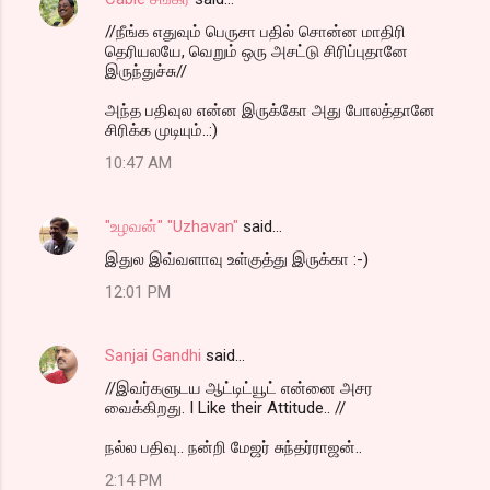
//நீங்க எதுவும் பெருசா பதில் சொன்ன மாதிரி
தெரியலயே, வெறும் ஒரு அசட்டு சிரிப்புதானே
இருந்துச்சு//
அந்த பதிவுல என்ன இருக்கோ அது போலத்தானே
சிரிக்க முடியும்..:)
10:47 AM
"உழவன்" "Uzhavan"
said…
இதுல இவ்வளாவு உள்குத்து இருக்கா :-)
12:01 PM
Sanjai Gandhi
said…
//இவர்களுடய ஆட்டிட்யூட் என்னை அசர
வைக்கிறது. I Like their Attitude.. //
நல்ல பதிவு.. நன்றி மேஜர் சுந்தர்ராஜன்..
2:14 PM