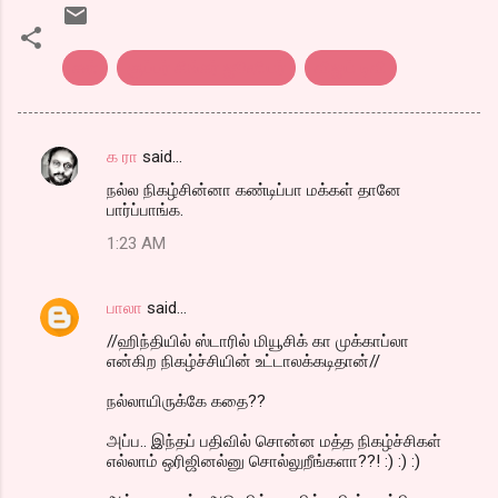
சன்
சூப்பர் சிங்கர் ஜூனியர்
விஜய் டிவி
க ரா
said…
C
நல்ல நிகழ்சின்னா கண்டிப்பா மக்கள் தானே
o
பார்ப்பாங்க.
m
1:23 AM
m
e
பாலா
said…
n
//ஹிந்தியில் ஸ்டாரில் மியூசிக் கா முக்காப்லா
t
என்கிற நிகழ்ச்சியின் உட்டாலக்கடிதான்//
s
நல்லாயிருக்கே கதை??
அப்ப.. இந்தப் பதிவில் சொன்ன மத்த நிகழ்ச்சிகள்
எல்லாம் ஒரிஜினல்னு சொல்லுறீங்களா??! :) :) :)