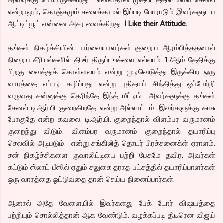
அளவுக்கு போயிருக்கிறது. என்னதான் முதலிடத்தில் உள்ள சேனல்
என்றாலும், கொஞ்சமும் சலைக்காமல் இப்படி போராடும் இவர்களுடய
ஆட்டிட்யூட் என்னை அசர வைக்கிறது.
I Like their Attitude.
.
தங்கள் நிகழ்ச்சியின் பார்வையாளர்கள் குறைய ஆரம்பித்ததனால்
நிறைய சீரியல்களில் திடீர் திருப்பஙக்ளை எல்லாம் 17ஆம் தேதிக்கு
பிறகு வைத்துக் கொள்ளலாம் என்று முடிவெடுத்து இருக்கிற ஒரு
வாரத்தை எப்படி கழிப்பது என்று புதிதாய் சிந்தித்து ஒப்பேற்றி
வருவது சன்னுக்கு தெரிந்தே இந்த் மீட்டிங்.. அவர்களுக்கு தங்கள்
சேனல் டி.ஆர்.பி குறைகிறதே என்று அல்லாட்டம். இவர்களுக்கு காசு
போகுதே என்ற கவலை. டி.ஆர்.பி. குறைந்தால் விளம்பர வருமானம்
குறைந்து விடும். விளம்பர வருமானம் குறைந்தால் தயாரிப்பு
செலவில் அடிபடும். என்று சங்கிலித் தொடர் பிரச்சனைக்ள் ஏராளம்.
சன் நிகழ்ச்சிகளை குவாலிட்டியை பற்றி பேசுமே தவிர, அவர்கள்
கட்டும் ஸ்லாட் பீஸில் ஏதும் சலுகை தராத பட்சத்தில் தயாரிப்பாளர்கள்
ஒரு வாரத்தை ஓட்டுவதை தான் செய்ய நினைப்பார்கள்.
ஆனால் அதே வேளையில் இவர்களது பேக் டோர் விஷயத்தை
பற்றியும் சொல்லித்தான் ஆக வேண்டும். வழக்கப்படி திடீரென விஜய்