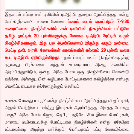
இதனால் எப்படி சன் டிவியின் டி.ஆர்.பி குறைய ஆரம்பித்தது என்று
கேட்கிறீர்களா? மாலை வேளை
ப்ரைம் டைம் எனப்படும் 7-9.30
வரையிலான நிகழ்ச்சிகளில் சன் டிவியின் நிகழ்ச்சிகள் மட்டுமே
தமிழ் நாட்டில் 20 புள்ளிகளுக்கு மேலாக டி.ஆர்பி ரேட்டிங் வரும்
நிகழ்ச்சிகளாகும். இது பல ஆண்டுகளாய் இருந்து வரும் உண்மை.
மெட்டி ஒலி, அரசி, கோலங்கள் காலங்களில் எல்லாம் 29 புள்ளி வரை
கூட டி.ஆர்.பி ஏறியிருக்கிறது.
தன் ப்ரைம் டைம் நிகழ்ச்சிகளுக்கு
ஏதாவது பிரச்சனை வந்தால் உடனடியாய் அதை கவனிக்க
ஆரம்பித்துவிடும், ஒன்று அதே போல ஒரு நிகழ்ச்சியை கொண்டு
வந்தோ, அல்லது.. பின் வழியாக போட்டியாளரை கவிழ்த்தோ என்பது
வெளிப்படையாக எல்லோருக்கும் தெரியும்.
கலக்க போவது யாரு? என்ற நிகழ்ச்சியை ஆரம்பித்தது விஜய் டிவி,
அதன் வெற்றியை பார்த்து இவர்கள் ஆரம்பித்தது அசத்த போவது
யாரு? அதே போல் ஜோடி நெ.1., நடுவே சில இசை போட்டிகள்,
மானாட மயிலாடவுக்கு போட்டியாக நிகழ்ச்சிகள் என்று ஏதேதோ
உட்டாலக்கடி அடித்து பார்த்தும், பெரியதாய் பப்பு வேகவில்லை.