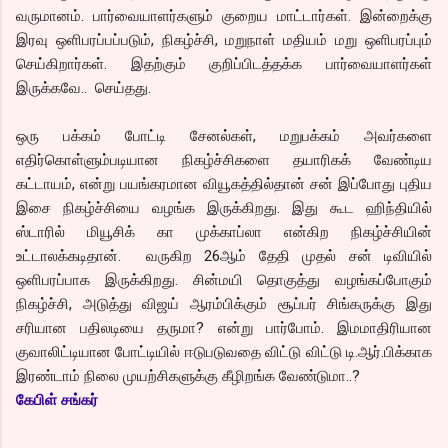
வருமானம். பார்வையாளர்களும் குறைய மாட்டார்கள். இன்றைக்கு
இரவு ஒளிபரப்பப்படும், நிகழ்ச்சி, மறுநாள் மதியம் மறு ஒளிபரப்பும்
செய்கிறார்கள். இதற்கும் குறிப்பிடத்தக்க பார்வையாளர்கள்
இருக்கவே.. செய்தது.
ஒரு பக்கம் போட்டி சேனல்கள், மறுபக்கம் அவர்களை
எதிர்கொள்ளும்படியான நிகழ்ச்சிகளை தயாரிகக் வேண்டிய
கட்டாயம், என்று பயங்கரமான வியூகத்தில்தான் சன் இப்போது புதிய
இசை நிகழ்ச்சியை வழங்க இருக்கிறது. இது கூட ஹிந்தியில்
ஸ்டாரில் மியூசிக் கா முக்காப்லா என்கிற நிகழ்ச்சியின்
உட்டாலக்கடிதான். வருகிற 26ஆம் தேதி முதல் சன் டிவியில்
ஒளிபரப்பாக இருக்கிறது. சின்மயி தொகுத்து வழங்கப்போகும்
நிகழ்ச்சி, அடுத்து விஜய் ஆரம்பிக்கும் சூப்பர் சிங்கருக்கு இது
சரியான பதிலடியை தருமா? என்று பார்போம். இமமாதிரியான
குவாலிட்டியான போட்டியில் ஈடுபடுவதை விட்டு விட்டு டி.ஆர்.பிக்காக
இரண்டாம் நிலை முயற்சிகளுக்கு கீழிறங்க வேண்டுமா..?
கேபிள் சங்கர்