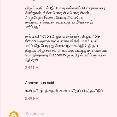
விஜய் டி.வி யும் இப்போது என்னைப் பொறுத்தவரை
போர்தான், ஸ்லோமோஷன் எமோஷன்கள் ,
அதற்கேற்ற இசை , போட்டியில் ஈகோ
சண்டை...எத்தனை தடவைதான் இவற்றைப்
பார்ப்பது?!
சன் டி.வி fiction அழுகை என்றால் , விஜய் non-
fiction அழுகை.அவ்வளவே வித்தியாசம். டி.வி
பார்ப்பதே பொழுது போக்கிற்காக அதில் திரும்ப
திரும்ப அழுகையை பார்ப்பதை காட்டிலும்...என்னைப்
பொறுத்தவரை Discovery ஜ தமிழில் பார்ப்பது நல்ல
ஆப்ஷன்.
2:44 PM
Anonymous said…
சண்டிவி இடத்தை விரைவில் விஜய் பிடித்துவிடும்...
2:49 PM
ப்ரியன்
said…