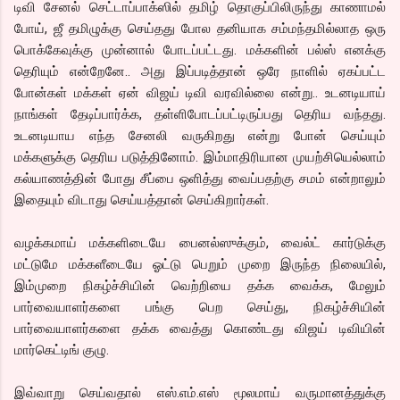
டிவி சேனல் செட்டாப்பாக்ஸில் தமிழ் தொகுப்பிலிருந்து காணாமல்
போய், ஜீ தமிழுக்கு செய்தது போல தனியாக சம்மந்தமில்லாத ஒரு
பொக்கேவுக்கு முன்னால் போடப்பட்டது. மக்களின் பல்ஸ் எனக்கு
தெரியும் என்றேனே.. அது இப்படித்தான் ஒரே நாளில் ஏகப்பட்ட
போன்கள் மக்கள் ஏன் விஜய் டிவி வரவில்லை என்று.. உடனடியாய்
நாங்கள் தேடிப்பார்க்க, தள்ளிபோடப்பட்டிருப்பது தெரிய வந்தது.
உடனடியாய எந்த சேனலி வருகிறது என்று போன் செய்யும்
மக்களுக்கு தெரிய படுத்தினோம். இம்மாதிரியான முயற்சியெல்லாம்
கல்யாணத்தின் போது சீப்பை ஒளித்து வைப்பதற்கு சமம் என்றாலும்
இதையும் விடாது செய்யத்தான் செய்கிறார்கள்.
வழக்கமாய் மக்களிடையே பைனல்ஸுக்கும், வைல்ட் கார்டுக்கு
மட்டுமே மக்களீடையே ஓட்டு பெறும் முறை இருந்த நிலையில்,
இம்முறை நிகழ்ச்சியின் வெற்றியை தக்க வைக்க, மேலும்
பார்வையாளர்களை பங்கு பெற செய்து, நிகழ்ச்சியின்
பார்வையாளர்களை தக்க வைத்து கொண்டது விஜய் டிவியின்
மார்கெட்டிங் குழு.
இவ்வாறு செய்வதால் எஸ்.எம்.எஸ் மூலமாய் வருமானத்துக்கு