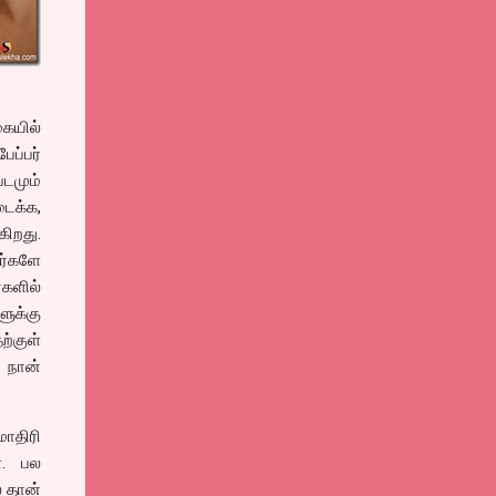
ையில்
ேப்பர்
படமும்
ைக்க,
கிறது.
ர்களே
்களில்
ளுக்கு
ற்குள்
ி நான்
மாதிரி
். பல
் தான்