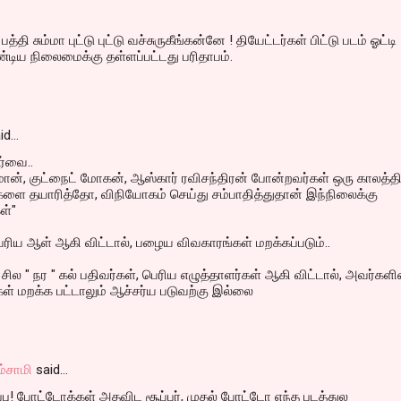
த்தி சும்மா புட்டு புட்டு வச்சுருகீங்கன்னே ! தியேட்டர்கள் பிட்டு படம் ஓட்டி
்டிய நிலைமைக்கு தள்ளப்பட்டது பரிதாபம்.
id…
்வை..
ுமோன், குட்நைட் மோகன், ஆஸ்கார் ரவிசந்திரன் போன்றவர்கள் ஒரு காலத்தி
்ளை தயாரித்தோ, விநியோகம் செய்து சம்பாதித்துதான் இந்நிலைக்கு
ள்"
் பெரிய ஆள் ஆகி விட்டால், பழைய விவகாரங்கள் மறக்கப்படும்..
 சில " நர " கல் பதிவர்கள், பெரிய எழுத்தாளர்கள் ஆகி விட்டால், அவர்களி
்கள் மறக்க பட்டாலும் ஆச்சர்ய படுவற்கு இல்லை
ம்சாமி
said…
மாப்பு! போட்டோக்கள் அதவிட சூப்பர், முதல் போட்டோ எந்த படத்துல