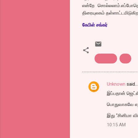
என்றே சொல்லலாம்.எப்போதெ
திரையுலகம் தள்ளாட்டமிடுகி
கேபிள் சங்கர்
துரோகம்
பிட்
Unknown
said…
C
இப்பதான் ஜெட்
o
m
பொதுவாகவே எது 
m
இது "சினிமா விய
e
10:15 AM
n