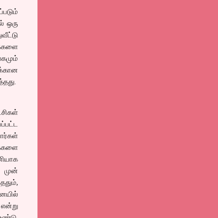
படும்
் ஒரு
வீட்டு
கைகளை
லகமும்
ுக்கான
்தது.
சிகள்
ப்பட்ட
்கள்
ிகைகளை
ியாக
 முன்
ததும்,
னையில்
 என்று
ண்டு.