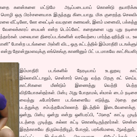
தை களன்களை மட்டுமே அடிப்படையாய் கொண்டு தயாரிக்கப்
ு மொழி ஒரு பிரச்சனையாக இருந்தது கிடையாது. மிக குறைந்த செலவில
ு மலை வீட்டிலோ, லோ லைட்டில் வயதான கணவன், இளம் மனைவி, பக்கத்து
வேலைக்காரப் பையன் என்ற டெம்ப்ளேட் கதைகளை புது புது நடி
வந்தார்கள். மலையாள திரைப்படங்களின் வரவேற்பை பார்த்த ஹிந்தி பட உ
ிவானி” போன்ற படங்களை அள்ளி விட, ஒரு கட்டத்தில் இம்மாதிரி படஙக்ள
என்று தோன்றுமளவுக்கு எங்கெங்கு காணினும் பிட் படமாகவே காட்சியளித
இம்மாதிரி படங்களில் நேரடியாய் உடலுறவு காட்
இல்லாவிட்டாலும், சென்சார் செய்து வந்த பிறகு கட் செய்ய
காட்சிகளை மீண்டும் இணைத்து வெற்றி பெற்றார
விநியோகஸ்தர்கள். பின்பு அது போதாமல், ஸ்மால் டைம் நட
வைத்து ஃபோர்னோ படங்களையே எடுத்து, அதை தன
படத்துக்கு சம்பந்தமேயிலலாத் இடத்தில் இடைவேளைக்கு
ஒன்று, பின்பு ஒன்று என்று ஒளிபரப்பி, ”அதை” காட்டி முடிந்
படத்தை முடித்து, கல்லா கட்டி கொண்டிருந்தார்கள். சென்
இதற்காகவே திருவெற்றியூர், போரூர், பரங்கிமலை, ஆலந்தூர்,
ஏகப்பட்ட இடங்களில் பிரபலமான தியேட்டர்கள் உ