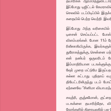
தயாரிக்க ஆரம்பித்துவிட்டா
இப்போது டிஜிட்டல் கேமராவி
செலவில் படப்பிடிப்பில் இருக
கதையில் பெற்ற வெற்றி. இவரி
இப்போது அந்த வரிசையில் “
டிசைன் செய்யப்பட்ட போஸ்ட
விளம்பரங்கள். போன 11ம் தே
ரிலீஸாகியிருக்க, இவர்க
துரோகத்துக்கு, சென்னை மற்றும
என் நண்பர் ஒருவரிடம் க
இம்மாதிரியான படஙக்ளுக்குத
ஷேர் முறை மட்டுமே இருப்ப
கல்லா கட்டாது. புதிதாய் வ
தியேட்டரிலிருந்து படம் போய
ஏற்கனவே “சினிமா வியாபரத்தி
சவுத்ரி, குஞ்சுமோன், குட்
படஙக்ளை தயாரித்தோ, விநி
நேரங்களில் திரையுலகில் பல