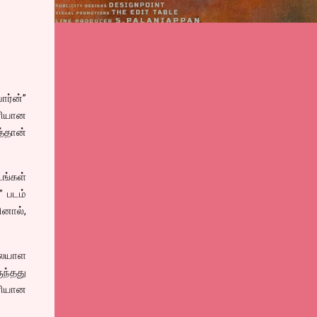
ோர்ன்”
ிரியான
்தான்
ங்கள்
 படம்
னால்,
லையாள
ந்தது
ிரியான