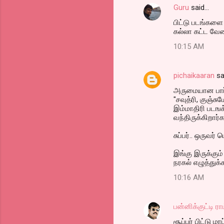
t
Guru
said…
s
பிட்டு படங்களை ப
கல்லா கட்ட வேண
10:15 AM
pichaikaaran
sa
அருமையான பார
"சவுத்ரி, குஞ்ச
இம்மாதிரி படஙக
வந்திருக்கிறார்க
சுப்பர்.. ஒருவர
இங்கு இருக்கும்
நரகல் எழுத்துக
10:16 AM
பன்னிக்குட்டி ரா
சூப்பர் பிட்டு 