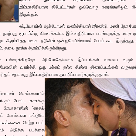
இம்மாதிரியான தியேட்டர்கள் ஒவ்வொரு நகரங்களிலும், நிச
இருக்கும்.
வீடியோவின் ஆக்டோபஸ் வளர்ச்சியால் இரண்டு மணி நேர ப
ு, நாற்பது ரூபாய்க்கு கிடைக்கவே, இம்மாதிரியான படங்களுக்கு மவுசு
ய ஆரம்பித்த மவுசு.. நடுவில் ஒன்றுமேயில்லாமல் போய் கூட இருந்தது,
், தலை தூக்க ஆரம்பித்திருக்கிறது.
ம் டல்லடிக்கிறதோ.. அப்போதெல்லாம் இப்படங்கள் வலைய வரும்
 சினிமாவின் வளர்ச்சி ஓரு பக்கம் நல்ல சின்ன திரைப்படங்கள் வருவ
ரிதும் உதவுவது இம்மாதிரியான தயாரிப்பாளர்களுக்குதான்.
ல்லாமல் சென்னையில்
ங்கும் போட்ட காசுக்கு
பிரபாகரனின் “காதல்
ம் போஸ்டரை மட்டுமே
கலக்‌ஷனை பெற்ற படம்
லாம் அடுத்த படத்தை