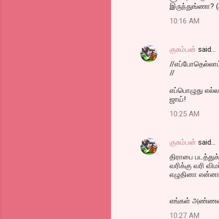
இருந்துங்ணா? (
10:16 AM
குசும்பன்
said…
//எப்போதெல்லாம
//
எப்பொழுது எல்லா
ஜாய்!
10:25 AM
குசும்பன்
said…
திராபை படத்துக்
வரிக்கு வரி வி
எழுதினா என்னா அ
எங்கள் அண்ணன் உ
10:27 AM