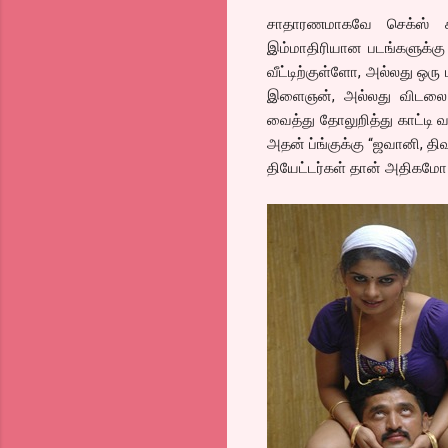
சாதாரணமாகவே செக்ஸ் க
இம்மாதிரியான படங்களுக்க
வீட்டிற்குள்ளோ, அல்லது ஒர
இளைஞன், அல்லது விடலை 
வைத்து தோலுறித்து காட்டி 
அதன் ப்ங்குக்கு “ஜவானி, த
தியேட்டர்கள் தான் அதிகமோ 