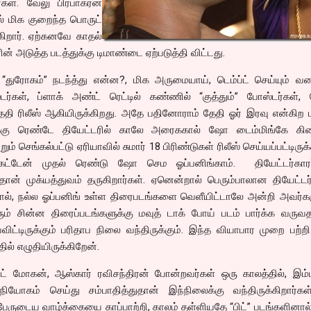
ர்கள். வேலு பிரபாகரன்
ல் மிக குறைந்த பொருட்
்கிறார். ஏற்கனவே காதல்
ன் அடுத்த படத்துக்கு டிமாண்டை ஏற்படுத்தி விட்டது.
துரோகம்” நடந்த்து என்ன?, மிக அருமையாய், டெம்ப்ட் செய்யும் வக
ர்கள், ப்ளாக் அண்ட் ரெட்டில் கண்ணில் “குத்தும்” போஸ்டர்கள், ப
தி ரிலீஸ் ஆகியிருக்கிறது. அதே பதினோராம் தேதி ஓர் இரவு என்கிற 
ளுக்கு ரெண்டே தியேட்டரில் காலே அரைககால் ஷோ டைம்மிங்கே கிட
் செங்கல்பட்டு ஏரியாவில் சுமார் 18 பிரிண்டுகள் ரிலீஸ் செய்யப்பட்டிருக்
ேட்டேன் முதல் ரெண்டு ஷோ செம ஓப்பனிங்காம். தியேட்டர்கார
ான் முக்யத்துவம் தருகிறார்கள். ஏனென்றால் பெரும்பாலான தியேட்டர
தால், நல்ல ஓப்பனிங் உள்ள திரைபடங்களை வெளீயிட்டாலே அன்றி அவர்க
ரும் சின்ன திரைப்படங்களுக்கு மவுத் டாக் போய் படம் பார்க்க வருவத
்விட்டிருக்கும் பரிதாப நிலை வந்திருக்கும். இந்த வியாபார முறை பற்ற
ல் எழுதியிருக்கிறேன்.
நைட் மோகன், ஆஸ்கார் ரவிசந்திரன் போன்றவர்கள் ஒரு காலத்தில், இம்
யோகம் செய்து சம்பாதித்துதான் இந்நிலைக்கு வந்திருக்கிறார்கள
 பேருடைய வாழ்க்கையை காப்பாற்றி, காலம் தள்ளியதே “பிட்” படங்களினால