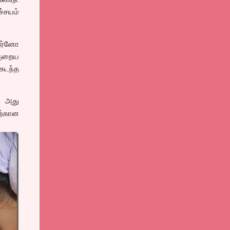
்சயம்
ோர்னோ
 குறைய
 கடந்த
. அது
தற்கான