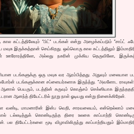
கால கட்டத்திலேயும் “பிட்” படங்கள் என்று அழைக்கப்படும் “சாப்ட் ஃப
மவுசு இருக்கத்தான் செய்கிறது. ஒவ்வொரு கால கட்டத்திலும் இம்மாத
கள் ஊரோரத்திலோ, அல்லது நகரின் முக்கிய தெருவிலோ, இருக்கத
ரியான படங்களுக்கு ஒரு மவுசு வர ஆரம்பித்தது. அதுவும் மலையாள பட
 ஃபோர்ன் படங்களுக்கான சப்ளையர்களாக இருந்த்து. “அவளோட ராவுகள்”
னால் பெயரும், படத்தின் கருவும் கொஞ்சம் செக்ஸியாக இருந்தததி
டரான ஆனந்த் தியேட்டரில் நூறு நாள் ஓடியது என்று நினைக்கிறேன்.
்ள வண்டி, மாமனாரின் இன்ப வெறி, சாரவலையம், என்றெல்லாம் ம
ால் டல்லடித்துக் கொண்டிருந்த திரை உலகை காப்பாற்றி கொண்டிரு
். பல தியேட்டர்களை மூடி விழாவிலிருந்து காப்பாற்றியதும் இம்மாத