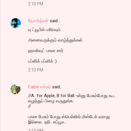
2:10 PM
நேசமித்ரன்
said…
யு ட்யூபில் பகிரவும்.
அனைவருக்கும் வாழ்த்துக்கள்.
ஹாலிவுட் பாலா சார்
பப்ளிக் பப்ளிக் :)
2:12 PM
Cable சங்கர்
said…
//A.. for Apple, B for Ball -ன்னு பேசும்போது கூட
எழுத்துப் பிழை வருதுங்க.
//
பாலா பேசும் போது ஸ்பெல்லிங் மிஸ்டேக் வராது
இல்லை.. ஹி.. எப்பூடீ..
2:13 PM