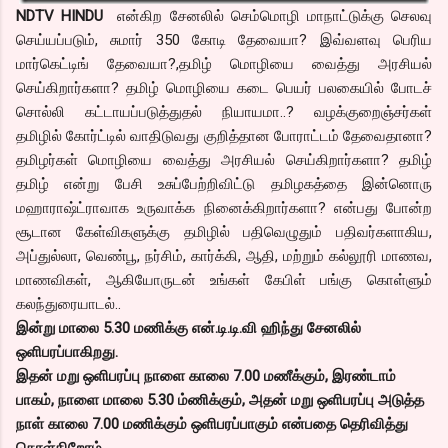
NDTV HINDU
என்கிற சேனலில் செம்மொழி மாநாட்டுக்கு செலவு
செய்யப்படும், சுமார் 350 கோடி தேவையா? இவ்வளவு பெரிய
மார்கெட்டிங் தேவையா?,தமிழ் மொழியை வைத்து அரசியல்
செய்கிறார்களா? தமிழ் மொழியை கடை பெயர் பலகையில் போடச்
சொல்லி கட்டாயப்படுத்துதல் நியாயமா..? வழக்குறைஞ்சர்கள்
தமிழில் கோர்ட்டில் வாதிடுவது குறித்தான போராட்டம் தேவைதானா?
தமிழர்கள் மொழியை வைத்து அரசியல் செய்கிறார்களா? தமிழ்
தமிழ் என்று பேசி உசுப்பேற்றிவிட்டு தமிழகத்தை இன்னொரு
மஹாராஷ்ட்ராவாக உருவாக்க நினைக்கிறார்களா? என்பது போன்ற
சூடான கேள்விகளுக்கு தமிழில் பதிவெழுதும் பதிவர்களாகிய,
அப்துல்லா, வெண்பூ, நர்சிம், கார்க்கி, ஆதி, மற்றும் கல்லூரி மாணவ,
மாணவிகள், ஆகியோருடன் உங்கள் கேபிள் பங்கு கொள்ளும்
கலந்துரையாடல்..
இன்று மாலை 5.30 மணிக்கு என்.டி.டி.வி ஹிந்து சேனலில்
ஒளிபரப்பாகிறது.
இதன் மறு ஒளிபரப்பு நாளை காலை 7.00 மணீக்கும், இரண்டாம்
பாகம், நாளை மாலை 5.30 ம்ணிக்கும், அதன் மறு ஒளிபரப்பு அடுத்த
நாள் காலை 7.00 மணிக்கும் ஒளிபரப்பாகும் என்பதை தெரிவித்து
கொள்கிறோம்.