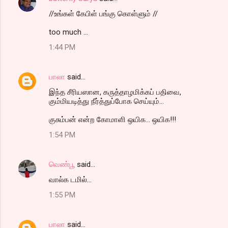
//உங்கள் கேபிள் பங்கு கொள்ளும் //
too much ...
1:44 PM
பாலா
said…
இந்த சீரியஸான, கருத்தாழமிக்கப் பதிவை,
கும்மியடித்து நீர்த்துப்போக செய்யும்...
குசும்பன் என்ற கோமாளி ஒயிக... ஒயிக!!!
1:54 PM
வெண்பூ
said…
வால்க‌ ட‌மில்...
1:55 PM
பாலா
said…