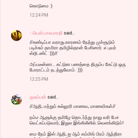
கொடுமை :)
12:24 PM
- யெஸ்.பாலபாரதி
said…
//கண்டிப்பா வராது.காரணம் நேத்து முச்சூடும்
படிச்சும் தாமிரா தமிழில்தான் பேசினார். எ புவர்
ஸ்டூடண்ட் :)))//
அப்படீன்னா... கட்டுன பணத்தை திரும்ப கேட்டு ஒரு
போராட்டம் நடத்துவோம். :)))
12:25 PM
குசும்பன்
said…
//ஆதி, மற்றும் கல்லூரி மாணவ, மாணவிகள்//
நம்ம ஆளுக்கு தமிழே தொடர்ந்து நாலு வரி பேச
வெட்கப்படுவார், இதுல இங்கிலீஸில்..வெளங்கிடும்!
மை நேம் இஸ் ஆதி, ஐ ஆம் கம்மிங் பிரம் ஆந்திரா