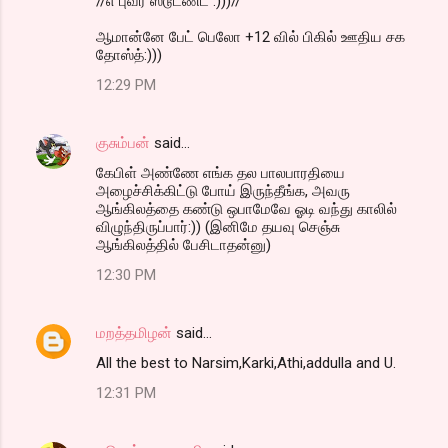
//எ புவர் ஸ்டூடண்ட் :)))//
ஆமான்னே பேட் பெலோ +12 வில் பிகில் ஊதிய சக
தோஸ்த்:)))
12:29 PM
குசும்பன்
said…
கேபிள் அண்ணே எங்க தல பாலபாரதியை
அழைச்சிக்கிட்டு போய் இருந்தீங்க, அவரு
ஆங்கிலத்தை கண்டு ஒபாமேவே ஓடி வந்து காலில்
விழுந்திருப்பார்:)) (இனிமே தயவு செஞ்சு
ஆங்கிலத்தில் பேசிடாதன்னு)
12:30 PM
மறத்தமிழன்
said…
All the best to Narsim,Karki,Athi,addulla and U.
12:31 PM