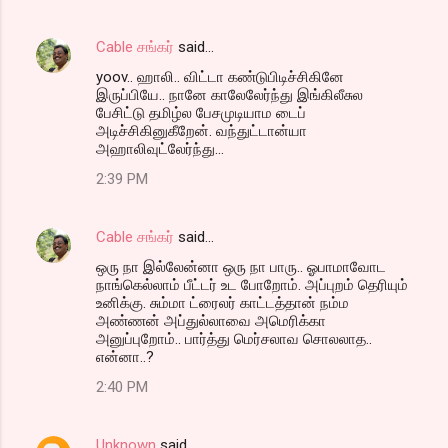
Cable சங்கர்
said…
yoov.. ஹாலி.. விட்டா கண்டுபிடிச்சிகினே
இருப்பியே.. நானே காலேலேர்ந்து இங்கிலீசுல
பேசிட்டு தமிழ்ல பேசமுடியாம டைப்
அடிச்சிகினுகீறேன். வந்துட்டான்யா
அஹாலிவுட்லேர்ந்து...
2:39 PM
Cable சங்கர்
said…
ஒரு நா இல்லேன்னா ஒரு நா பாரு.. ஓபாமாவோட
நாங்கெல்லாம் பீட்டர் உட போறோம். அப்புறம் தெரியும்
உனிக்கு. சும்மா ட்ரைலர் காட்டத்தான் நம்ம
அண்ணன் அப்துல்லாவை அமெரிக்கா
அனுப்புறோம்.. பார்த்து மெர்சலாவ சொலலாத..
என்னா..?
2:40 PM
Unknown
said…