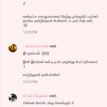
//
கண்டிப்பா வராது.காரணம் நேத்து முச்சூடும் படிச்சும்
தாமிரா தமிழில்தான் பேசினார். எ புவர் ஸ்டூடண்ட்
:)))
12:24 PM
- யெஸ்.பாலபாரதி
said…
@ குசும்பன் :))))))
இனி இவர்கள் என்.டி.டி.வி புகழ்ன்னு போட்டுக்கலாம்.
:)
வாழ்த்துகள் நண்பர்களே!
12:24 PM
எம்.எம்.அப்துல்லா
said…
//உங்கள் கேபிள் பங்கு கொள்ளும் //