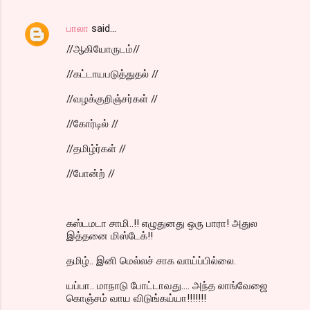
பாலா
said…
//ஆகியோருடம்//
//கட்டாயபடுத்துதல் //
//வழக்குறிஞ்சர்கள் //
//கோர்டில் //
//தமிழ்ர்கள் //
//போன்ற் //
கஸ்டமடா சாமி..!! எழுதுனது ஒரு பாரா! அதுல
இத்தனை மிஸ்டேக்!!
தமிழ்.. இனி மெல்லச் சாக வாய்ப்பில்லை.
யப்பா.. மாநாடு போட்டாவது.... அந்த லாங்வேஜை
கொஞ்சம் வாய விடுங்கய்யா!!!!!!!