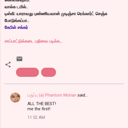
வால்க டமில்..
டிஸ்கி: யாராவது புண்ணியவான் முடிஞ்சா ரெக்கார்ட் செஞ்சு
போடுங்கப்பா..
கேபிள் சங்கர்
சாப்பாட்டுக்கடை பதிவை படிக்க...
பதிவர்கள்
பேட்டி
பருப்பு (a) Phantom Mohan
said…
C
ALL THE BEST!
o
me the first!
m
11:52 AM
m