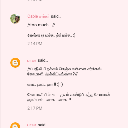
Cable சங்கர்
said…
//too much ...//
eஎன்ன டூ மச்சு.. த்ரீ மச்சு.. :)
2:14 PM
பாலா
said…
/// பதிவியிறக்கம் செஞ்சு என்னை சர்க்கஸ்
கோமாளி ஆக்கிட்டீங்களா?//
ஹா.. ஹா.. ஹா!! :) :)
கோமாளியில் கூட குலம் கண்டுபிடித்த கோமான்
குசும்பன்... வாக... வாக..!!
2:17 PM
பாலா
said…