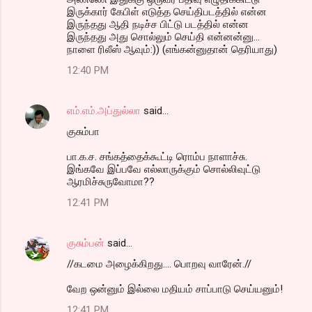
இருக்கார் கேபிள் எடுத்த செய்திபடத்தில் என்ன
இருந்தது ஆதி நடிச்ச பிட்டு படத்தில் என்ன
இருந்தது அது சொல்லும் செய்தி என்னன்னு...
நாளை ரிலீஸ் ஆவும்:)) (எங்கன்னுதான் தெரியாது)
12:40 PM
எம்.எம்.அப்துல்லா
said…
குசும்பா
பா.க.ச. சங்கத்தைக்கூட்டி ரொம்ப நாளாச்சு.
இங்கவே இப்பவே எல்லாருக்கும் சொல்லிவுட்டு
ஆரமிச்சுருவோமா??
12:41 PM
குசும்பன்
said…
//கடமை அழைக்கிறது.... பொறவு வாரேன்.//
வேற ஒன்னும் இல்லை மதியம் சாப்பாடு செய்யனும்!
12:41 PM