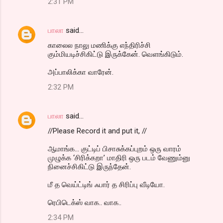
2:31 PM
பாலா
said…
காலைல நாலு மணிக்கு எந்திரிச்சி
கும்மியடிச்சிகிட்டு இருக்கேன். வெளங்கிடும்.
அப்பாலிக்கா வாரேன்.
2:32 PM
பாலா
said…
//Please Record it and put it, //
ஆமாங்க... குட்டிப் பிசாசுக்கப்புறம் ஒரு வாரம்
முழுக்க ‘சிரிக்கறா’ மாதிரி ஒரு படம் வேணும்னு
நினைச்சிகிட்டு இருந்தேன்.
மீ த வெய்ட்டிங் ஃபார் த சிரிப்பு வீடியோ.
ரெபிடெக்ஸ் வாக.. வாக..
2:34 PM