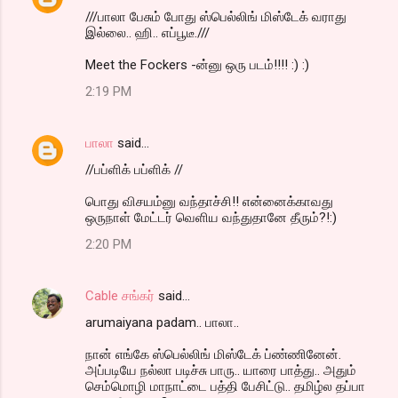
///பாலா பேசும் போது ஸ்பெல்லிங் மிஸ்டேக் வராது
இல்லை.. ஹி.. எப்பூடீ.///
Meet the Fockers -ன்னு ஒரு படம்!!!! :) :)
2:19 PM
பாலா
said…
//பப்ளிக் பப்ளிக் //
பொது விசயம்னு வந்தாச்சி!! என்னைக்காவது
ஒருநாள் மேட்டர் வெளிய வந்துதானே தீரும்?!:)
2:20 PM
Cable சங்கர்
said…
arumaiyana padam.. பாலா..
நான் எங்கே ஸ்பெல்லிங் மிஸ்டேக் ப்ண்ணினேன்.
அப்படியே நல்லா படிச்சு பாரு.. யாரை பாத்து.. அதும்
செம்மொழி மாநாட்டை பத்தி பேசிட்டு.. தமிழ்ல தப்பா