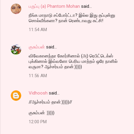
e
பருப்பு (a) Phantom Mohan
said…
n
நீங்க மாநாடு சப்போர்ட்டா? இல்ல இது தப்புன்னு
t
சொல்வீங்களா? நான் ரெண்டாவது கட்சி!
s
11:54 AM
குசும்பன்
said…
விவேகானந்தா கோர்சினால் (அ) ரெபிட்டெக்ஸ்
புக்கினால் இவ்வளோ பெரிய மாற்றம் ஒரே நாளில்
வருமா? ஆச்சர்யம் தான்:)))))
11:56 AM
Vidhoosh
said…
//ஆச்சர்யம் தான்:)))))//
குசும்பன் :)))))
12:00 PM