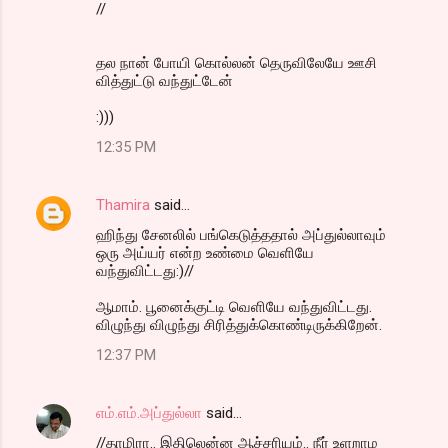
//
தல நான் போயி கொல்லன் தெருவிலேயே ஊசி
வித்துட்டு வந்துட்டேன்
:)))
12:35 PM
Thamira
said…
ஹிந்து சேனலில் பங்கெடுத்ததால் அப்துல்லாவும்
ஒரு அய்யர் என்ற உண்மை வெளியே
வந்துவிட்டது:)//
ஆமாம். பூனைக்குட்டி வெளியே வந்துவிட்டது.
விழுந்து விழுந்து சிரித்துக்கொண்டிருக்கிறேன்.
12:37 PM
எம்.எம்.அப்துல்லா
said…
//தாமிரா.. இதிலென்ன ஆச்சரியம்.. நீர் உளறாம