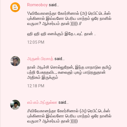
Romeoboy
said…
\\விவேகானந்தா கோர்சினால் (அ) ரெபிட்டெக்ஸ்
புக்கினால் இவ்வளோ பெரிய மாற்றம் ஒரே நாளில்
வருமா? ஆச்சர்யம் தான்:))))) //
ஹி ஹி ஹி எனக்கும் இதே டவுட் தான் ..
12:05 PM
அருண் பிரசாத்
said…
நான் அடிச்சி சொல்லுறேன், இந்த மாநாடுல தமிழ்
பற்றி பேசுறதவிட, கலைஞர் புகழ் பாடுறதுதான்
அதிகம் இருக்கும்
12:18 PM
எம்.எம்.அப்துல்லா
said…
//விவேகானந்தா கோர்சினால் (அ) ரெபிட்டெக்ஸ்
புக்கினால் இவ்வளோ பெரிய மாற்றம் ஒரே நாளில்
வருமா? ஆச்சர்யம் தான்:)))))