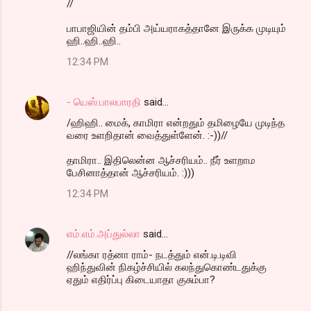
//
பாபாஜியின் தம்பி அய்யராகத்தானே இருக்க முடியும்
ஹி..ஹி..ஹி..
12:34 PM
- யெஸ்.பாலபாரதி
said…
/ஹிஹி.. மைக், காமிரா என்றதும் தமிழையே முடிந்த
வரை உளறிதான் வைத்துள்ளேன். :-))//
தாமிரா.. இதிலென்ன ஆச்சரியம்.. நீர் உளறாம
பேசினாத்தான் ஆச்சரியம். :)))
12:34 PM
எம்.எம்.அப்துல்லா
said…
//லங்கா ரத்னா ராம்- நடத்தும் என்.டி.டிவி
ஹிந்துவின் நிகழ்ச்சியில் கலந்துகொண்டதுக்கு
ஏதும் எதிர்ப்பு கிடையாதா குசும்பா?