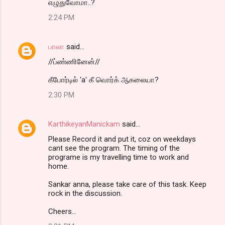
எழுதுவோமா..?
2:24 PM
பாலா
said…
//ப்ண்ணினேன்//
கீபோர்டில் ‘a' கீ வொர்க் ஆகலையா?
2:30 PM
KarthikeyanManickam
said…
Please Record it and put it, coz on weekdays
cant see the program. The timing of the
programe is my travelling time to work and
home.
Sankar anna, please take care of this task. Keep
rock in the discussion.
Cheers...