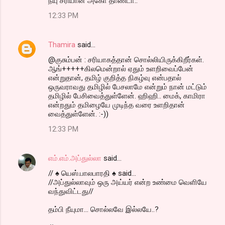
நீயு சரியான அகோ தாண்டா..
12:33 PM
Thamira
said…
@குசும்பன் : சரியாகத்தான் சொல்லியிருக்கிறீர்கள்.
ஆங்+++++கிலமென்றால் ஏதும் உளறிவைப்பேன்
என்றுதான், தமிழ் குறித்த நிகழ்வு என்பதால்
ஒருவராவது தமிழில் பேசலாமே என்றும் நான் மட்டும்
தமிழில் பேசிவைத்துள்ளேன். ஹிஹி.. மைக், காமிரா
என்றதும் தமிழையே முடிந்த வரை உளறிதான்
வைத்துள்ளேன். :-))
12:33 PM
எம்.எம்.அப்துல்லா
said…
// ♠ யெஸ்.பாலபாரதி ♠ said...
//அப்துல்லாவும் ஒரு அய்யர் என்ற உண்மை வெளியே
வந்துவிட்டது//
தம்பி நீயுமா... சொல்லவே இல்லயே..?