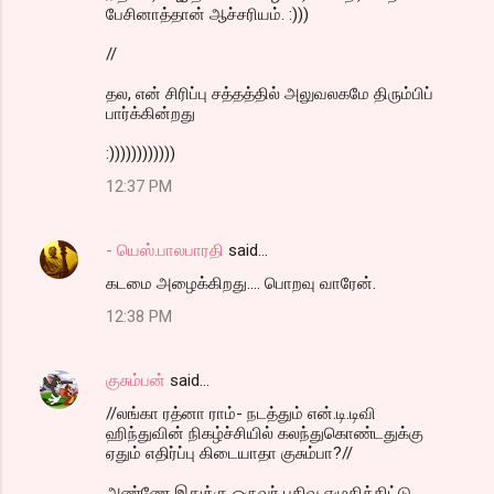
பேசினாத்தான் ஆச்சரியம். :)))
//
தல, என் சிரிப்பு சத்தத்தில் அலுவலகமே திரும்பிப்
பார்க்கின்றது
:))))))))))))
12:37 PM
- யெஸ்.பாலபாரதி
said…
கடமை அழைக்கிறது.... பொறவு வாரேன்.
12:38 PM
குசும்பன்
said…
//லங்கா ரத்னா ராம்- நடத்தும் என்.டி.டிவி
ஹிந்துவின் நிகழ்ச்சியில் கலந்துகொண்டதுக்கு
ஏதும் எதிர்ப்பு கிடையாதா குசும்பா?//
அண்ணே இதுக்கு ஒருவர் பதிவு எழுதிக்கிட்டு