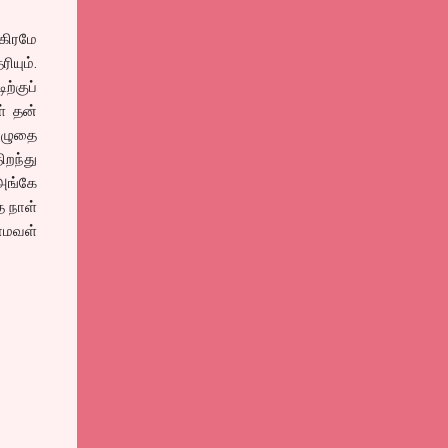
்கிரமே
ியும்.
ற்குப்
் தன்
ொழுதை
ிறந்து
அங்கே
த நாள்
ாமவள்