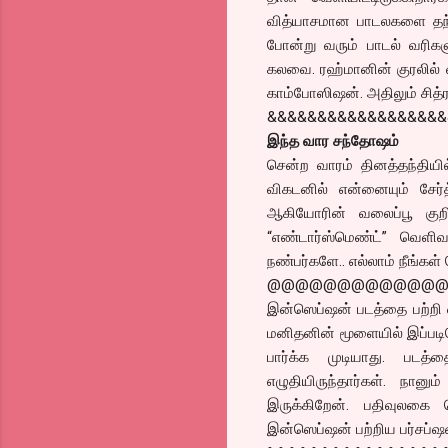
வித்யாசமான பாடலகளை தந்து 
போன்று வரும் பாடல் வரிக
கலவை. ரஹ்மானின் குரலில் வ
காம்போஸிஷன். அதிலும் சித்ர
&&&&&&&&&&&&&&&&&
இந்த வார சந்தோஷம்
சென்ற வாரம் தினத்தந்தியில
விகடனில் என்னையும் சேர்த
ஆகியோரின் வலைப்பூ குறி
“எண்டார்ஸ்மெண்ட்” வெளிவந
நண்பர்களே.. எல்லாம் நீங்கள
@@@@@@@@@@@@
இன்ஸெப்ஷன் படத்தை பற்றி ஏ
மனிதனின் மூளையில் இப்படிய
பார்க்க முடியாது. படத்
எழுதியிருந்தார்கள். நான
இருக்கிறேன். பதிவுலக
இன்ஸெப்ஷன் பற்றிய பர்சப்ஷ