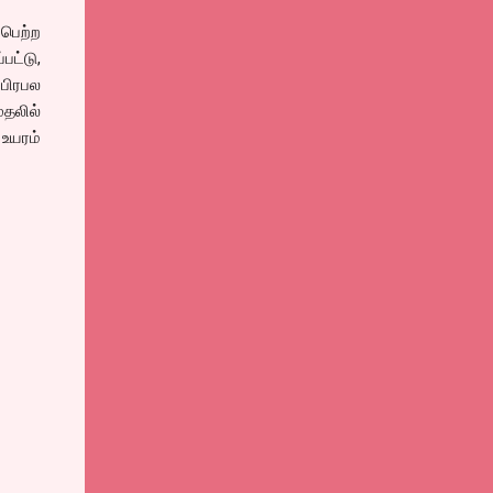
 பெற்ற
ட்டு,
 பிரபல
ுதலில்
உயரம்