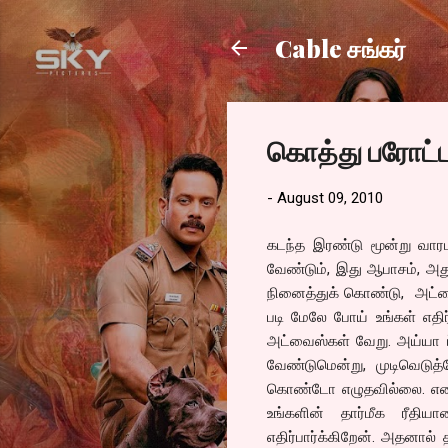
Cable சங்கர்
கொத்து பரோட்
-
August 09, 2010
கடந்த இரண்டு மூன்று வா
வேண்டும், இது ஆபாசம், அ
நினைத்துக் கொண்டு, அட்வை
படி மேலே போய் உங்கள் எதி
அட்வைஸ்கள் வேறு. அய்யா
வேண்டுமென்று, முடிவெடுத
கொண்டோ எழுதவில்லை. எனக
உங்களின் தார்மீக ரீதி
எதிர்பார்க்கிறேன். அதனால்