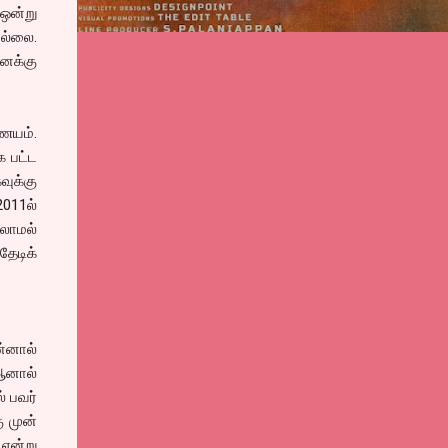
ஒன்று
ில்லை.
னக்கு
ணையம்.
க பட்ட
வுக்கு
011ல்
லாமல்
தேடிக்
ன்னால்
 ஆனால்
் பவர்
ு முன்
என்று