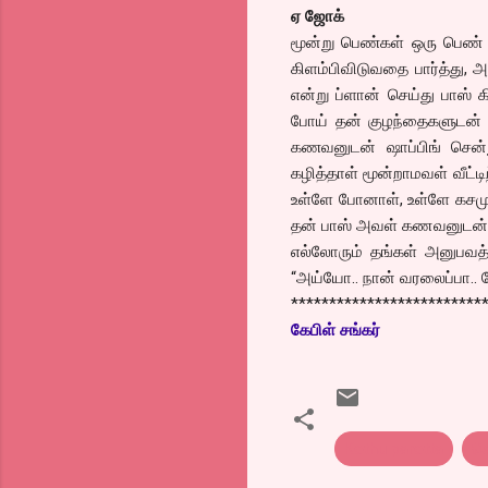
ஏ ஜோக்
மூன்று பெண்கள் ஒரு பெண் ப
கிளம்பிவிடுவதை பார்த்து, அ
என்று ப்ளான் செய்து பாஸ் க
போய் தன் குழந்தைகளுடன் 
கணவனுடன் ஷாப்பிங் சென்
கழித்தாள் மூன்றாமவள் வீட்
உள்ளே போனாள், உள்ளே கசமு
தன் பாஸ் அவள் கணவனுடன் சல்
எல்லோரும் தங்கள் அனுபவத
“அய்யோ.. நான் வரலைப்பா.. ந
*************************
கேபிள் சங்கர்
Kothu parotta
க