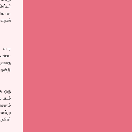
ிஸ்டர்
ரியான
் நைஸ்
்த வார
ெல்லா
றுகதை
நன்றி
ை, ஒரு
் படம்
்சனம்
என்று
ுவின்