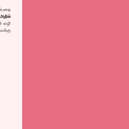
என்பதை
அதில்
ி வழி
நமக்கு