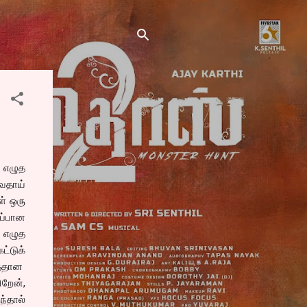
 எழுத
வதாய்
் ஒரு
ப்பான
 எழுத
்டுக்
த்தான
றேன்,
ந்தால்