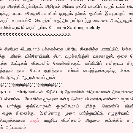
அசத்தியிருக்கிறார். அதிலும் அம்மா தல்லி பாடலில் வரும் டங்க் டுவ
ளுக்கு படபட சுவேதாமேனனின் குரலும், நரேஷ் ஐயரின் இழையலும். ச
ரும் மாராலண்டே கொஞ்சம் சுதந்திர நாட்டு பற்று வாசனை அடித்தாலும
ாவின் குரலில் வரும் நம்மகமே பாடல் Soothing melody.
&&&&&&&&&&&&&&&&&&&&&&&&&
் சினிமா வியாபாரம் புத்தகத்தை பற்றிய சிலாகித்த பாராட்டும், இந
்து, பரிசல், விக்னேஷ்வரி, தீபா, வழக்கறிஞ்சர் வரதராஜன், ஓசை ச
த்த பேட்டிகள் விகடனில் வெளிவந்ததும், கல்கியில் என்னுடய சி
்ததும் தான். பேட்டி குறித்தான உங்கள் வாழ்த்துக்களுக்கு மிக்க 
் கொடுக்கும் ஆதரவினால் தான்.
@@@@@@@@@@@@@@@@
கப்பட்ட விமர்சனங்கள். கிரிஸ்டபர் நோலனின் வித்யாசமான் திரைக்கத
ெல்லாம்கூட யோசிக்க முடியுமா என்ற ஆச்சர்யம் கலந்த எண்ணம் எழாமல
தை பார்த்து ஒவ்வொருவர் ஒருவிதமாய் புரிந்து கொண்டு விமர
ும் எழுத நினைத்து, இன்னொரு முறை பார்த்துவிட்டு எழுதுவோம் 
ை பொறுத்தவரை
ஜெய்
எழுதிய விமர்சனம் அருமை. சமீபத்தில் சார
ன் அட்டகாசம்.