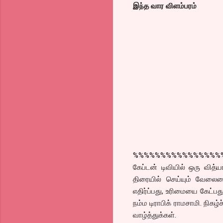
இந்த வார விளம்பரம்
%%%%%%%%%%%%%%%%
கேப்டன் டிவியில் ஒரு வித்
திரையில் செய்யும் வேலைய
எதிர்ப்பது, உரிமையை கேட்பத
நம்ம டிராபிக் ராமசாமி. நிகழ
வாழ்த்துக்கள்.