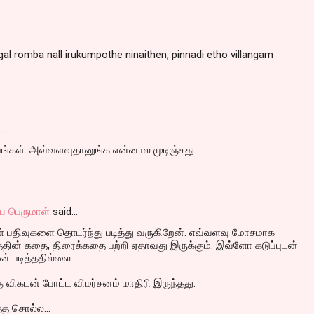
al romba nall irukumpothe ninaithen, pinnadi etho villangam
…
ங்கள். அவ்வளவுதானுங்க என்னால முடிஞ்சது.
ய பெருமாள்
said…
ள் பதிவுகளை தொடர்ந்து படித்து வருகிறேன். எவ்வளவு மோசமாக
த்தின் கதை, திரைக்கதை பற்றி ஏதாவது இருக்கும். இவ்ளோ கடுப்புடன்
ான் படித்ததில்லை.
கு விகடன் போட்ட விமர்சனம் மாதிரி இருந்தது.
த்த சொல்ல...