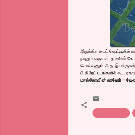
இருக்கிற டைட் ஷெட்யூலில் 
நானும் ஒருவன். தமனின் கோரே
சொல்லணும். அது இயக்குனர் ர
பி கிரேட் படங்களில் கூட ஏத
மாஸ்கோவின் காவேரி – வேணா
Moscovin kaveri