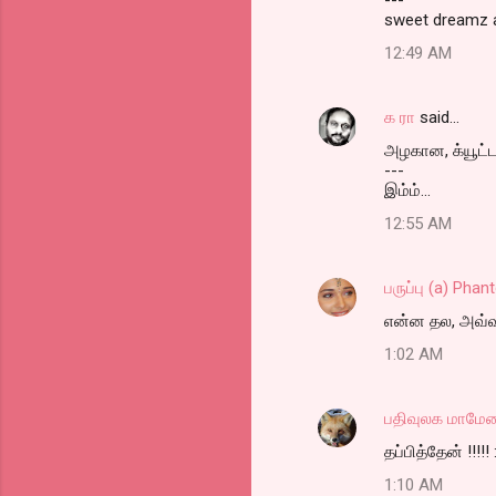
---
sweet dreamz 
12:49 AM
க ரா
said…
அழகான, க்யூட்
---
இம்ம்...
12:55 AM
பருப்பு (a) Ph
என்ன தல, அவ்வ
1:02 AM
பதிவுலக மாமேத
தப்பித்தேன் !!!!! 
1:10 AM