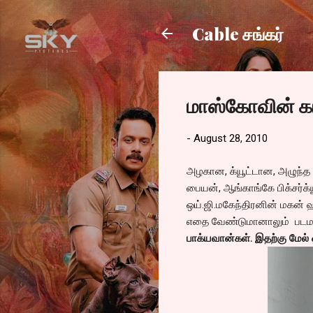
Cable சங்கர்
மாஸ்கோவின் க
-
August 28, 2010
அழகான, க்யூட்டான, அழுந்த
பையன், ஆங்காங்கே பிக்சர்க்ய
ஒய்.ஜி.மகேந்திரனின் மகன் ஹர
எதை வேண்டுமானாலும் படமாக
பாக்யவான்கள். இதற்கு மேல