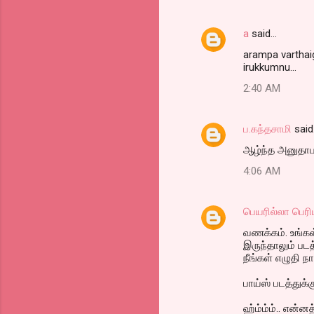
a
said…
arampa varthaig
irukkumnu...
2:40 AM
ப.கந்தசாமி
said
ஆழ்ந்த அனுதாப
4:06 AM
பெயரில்லா பெரி
வணக்கம். உங்க
இருந்தாலும் பட
நீங்கள் எழுதி ந
பாய்ஸ் படத்துக்
ஹ்ம்ம்ம்.. என்ன