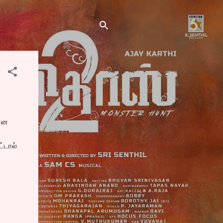
டான
ட்டால்