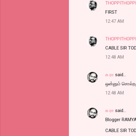
THOPPITHOPP
C
FIRST
o
12:47 AM
m
m
THOPPITHOPP
e
CABLE SIR TO
n
t
12:48 AM
s
க ரா
said…
ஒன்னும் சொல்றது
12:48 AM
க ரா
said…
Blogger RAMYA 
CABLE SIR TO