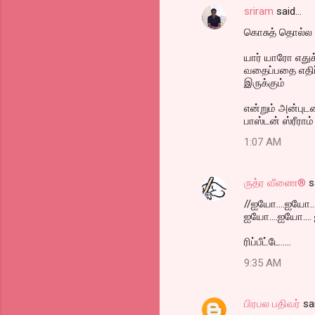
sriram
said…
கொசுத் தொல்ல 
யார் யாரோ எது
வதைப்பதை எதிர
இருக்கும்
என்றும் அன்புட
பாஸ்டன் ஸ்ரீராம்
1:07 AM
ருத்ர வீணை®
s
//ஐயோ....ஐயோ...
ஐயோ....ஐயோ.... 
ரிப்பீட்டே.....
9:35 AM
பிரபல பதிவர்
sa