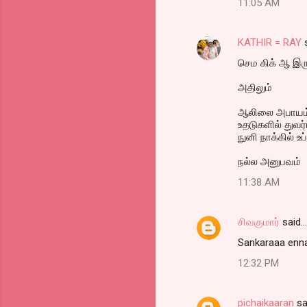
11:05 AM
KATHIR = RAY
s
செம கிக் ஆ இர
அதிலும்
ஆலிலை அபாயம
உதடுகளில் துவர்ப
நுனி நாக்கில் உப்
நல்ல அனுபவம்
11:38 AM
சிவகுமார்
said…
Sankaraaa enna t
12:32 PM
pichaikaaran
sa