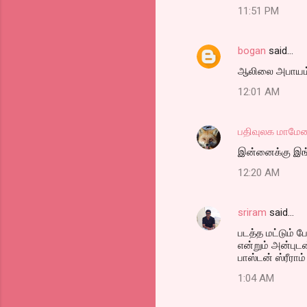
11:51 PM
bogan
said…
ஆலிலை அபாயம்
12:01 AM
பதிவுலக மாமேத
இன்னைக்கு இங்
12:20 AM
sriram
said…
படத்த மட்டும் ப
என்றும் அன்புட
பாஸ்டன் ஸ்ரீராம்
1:04 AM