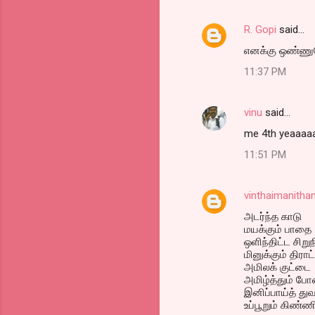
R. Gopi
said…
எனக்கு ஒண்ணும
11:37 PM
vinu
said…
me 4th yeaaaa
11:51 PM
vinthaimanitha
அடர்ந்த காடு
மயக்கும் பாதை
ஒளிந்திட்ட சிறு
மினுக்கும் திரா
அமிலக் குட்டை
அமிழ்த்தும் ப
இனிப்பாய்த் துவர
உப்பூறும் கிண்ண