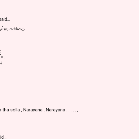
aid…
ுக்கு கவிதை
்
்பு
பு
ha solla , Narayana , Narayana . . . . . ,
id…