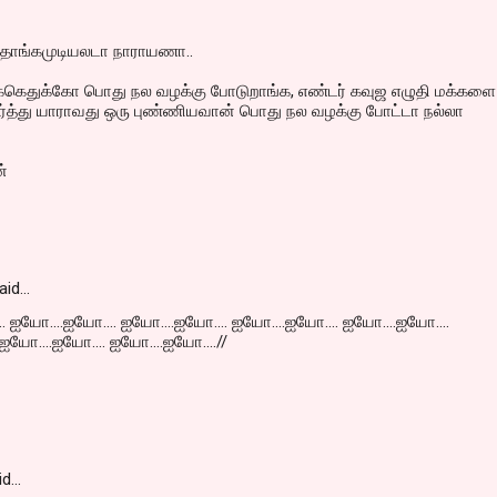
தாங்கமுடியலடா நாராயணா..
க்கெதுக்கோ பொது நல வழக்கு போடுறாங்க, எண்டர் கவுஜ எழுதி மக்களை
்த்து யாராவது ஒரு புண்ணியவான் பொது நல வழக்கு போட்டா நல்லா
ன்
aid…
. ஐயோ....ஐயோ.... ஐயோ....ஐயோ.... ஐயோ....ஐயோ.... ஐயோ....ஐயோ....
ஐயோ....ஐயோ.... ஐயோ....ஐயோ....//
id…