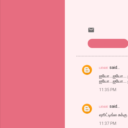
எண்டர் கவிட்தைக்ல்
பாலா
said…
C
ஐயோ....ஐயோ.... 
o
ஐயோ....ஐயோ.... 
m
11:35 PM
m
e
பாலா
said…
n
ஷூட்டிங்ல சுக்க
t
11:37 PM
s