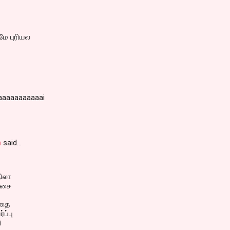
ே புரியல
aaaaaaaaaaai
n
said…
நிலா
ட்சை
ோதை
்ப்பு
ி