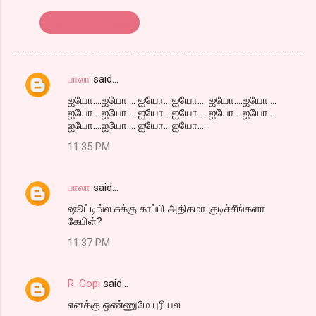
எண்டர் கவிட்தைக்ல்
பாலா
said…
C
ஐயோ....ஐயோ.... ஐயோ....ஐயோ.... ஐயோ....ஐயோ....
o
ஐயோ....ஐயோ.... ஐயோ....ஐயோ.... ஐயோ....ஐயோ....
m
ஐயோ....ஐயோ.... ஐயோ....ஐயோ....
m
11:35 PM
e
n
பாலா
said…
t
ஷூட்டிங்ல சுக்கு காப்பி அதிகமா குடிச்சீங்களா
கேபிள்?
s
11:37 PM
R. Gopi
said…
எனக்கு ஒண்ணுமே புரியல