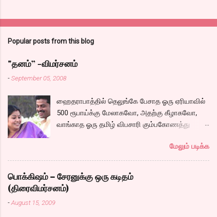
Popular posts from this blog
"தனம்” -விமர்சனம்
-
September 05, 2008
ஹைதராபாத்தில் தெலுங்கே பேசாத ஓரு ஏரியாவில்
500 ரூபாய்க்கு மேலாகவோ, அதற்கு கீழாகவோ,
வாங்காத ஓரு தமிழ் விபசாரி கும்பகோணத்து
அக்ரஹாரத்தின் வீட்டில் மருமகளாக
மேலும் படிக்க
வாழ்கைபடுகிறாள். அவளுடய வாழ்கை எப்படி
அமைந்தது? என்ற ஓரு நல்ல லைனை , சங்கீதா
தன்னுடய இடுப்பை சுழற்றி, சுழற்றி நடப்பதை போல்
பொக்கிஷம் – சேரனுக்கு ஒரு கடிதம்
சும்மா, சுத்தி, சுத்தி குழப்பி, நம்பமுடியாத
(திரைவிமர்சனம்)
திரைக்கதையால் சொதப்பி,சங்கீதாவை ஏதோ
-
August 15, 2009
ரஜினியை போல நினைத்து பில்டப் செய்வதும்,