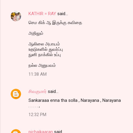
KATHIR = RAY
said…
செம கிக் ஆ இருக்கு கவிதை
அதிலும்
ஆலிலை அபாயம்
உதடுகளில் துவர்ப்பு
நுனி நாக்கில் உப்பு
நல்ல அனுபவம்
11:38 AM
சிவகுமார்
said…
Sankaraaa enna tha solla , Narayana , Narayana
. . . . . ,
12:32 PM
pichaikaaran
said…