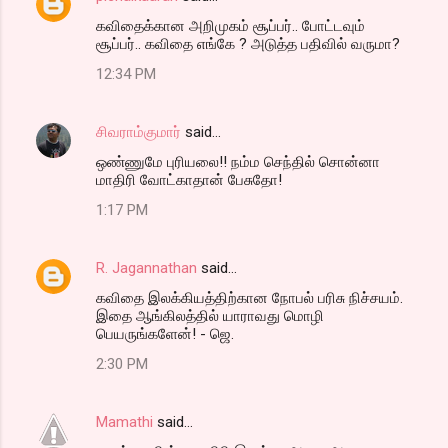
கவிதைக்கான அறிமுகம் சூப்பர்.. போட்டவும்
சூப்பர்.. கவிதை எங்கே ? அடுத்த பதிவில் வருமா?
12:34 PM
சிவராம்குமார்
said…
ஒண்ணுமே புரியலை!! நம்ம செந்தில் சொன்னா
மாதிரி வோட்காதான் பேசுதோ!
1:17 PM
R. Jagannathan
said…
கவிதை இலக்கியத்திற்கான நோபல் பரிசு நிச்சயம்.
இதை ஆங்கிலத்தில் யாராவது மொழி
பெயருங்களேன்! - ஜெ.
2:30 PM
Mamathi
said…