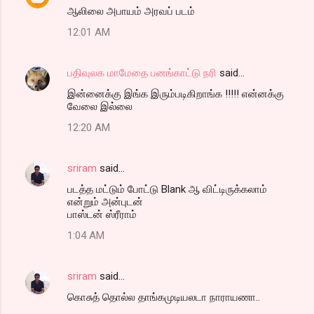
ஆலிலை அபாயம் அரவப் படம்
12:01 AM
பதிவுலக மாமேதை பனங்காட்டு நரி
said…
இன்னைக்கு இங்க இரும்படிகிறாங்க !!!!! என்னக்கு
வேலை இல்லை
12:20 AM
sriram
said…
படத்த மட்டும் போட்டு Blank ஆ விட்டிருக்கலாம்
என்றும் அன்புடன்
பாஸ்டன் ஸ்ரீராம்
1:04 AM
sriram
said…
கொசுத் தொல்ல தாங்கமுடியலடா நாராயணா..