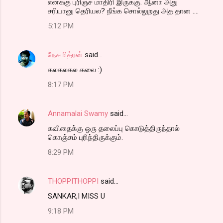
எனக்கு புரிஞ்ச மாதிரி இருக்கு. ஆனா அது
சரியானு தெரியல? நீங்க சொல்லுறது அத தான ....
5:12 PM
நேசமித்ரன்
said…
கலகலகல கலை :)
8:17 PM
Annamalai Swamy
said…
கவிதைக்கு ஒரு தலைப்பு கொடுத்திருந்தால்
கொஞ்சம் புரிந்திருக்கும்.
8:29 PM
THOPPITHOPPI
said…
SANKAR,I MISS U
9:18 PM