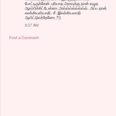
போட்டிருக்கேன். புரியாத அளவுக்கு நான் எழுத
ஆரம்பிச்சிட்டேன்னா..அவ்வ்வ்வ்வ்வ்வ்வ்.. அப்ப நான்
எலக்கியவியாதி.. சீ...இலக்கியவாதி
ஆயிட்டுவர்றேனோ..?:)
8:37 AM
Post a Comment