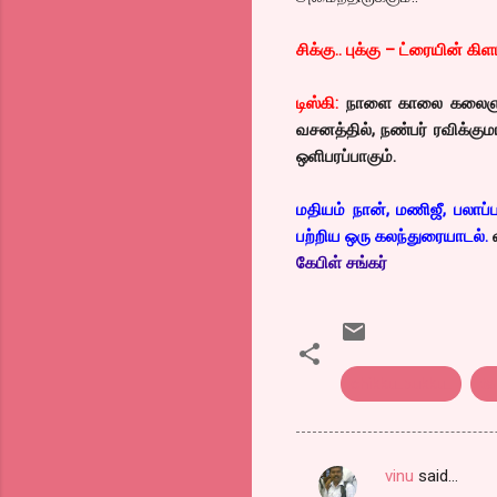
சிக்கு.. புக்கு – ட்ரையின் க
டிஸ்கி:
நாளை காலை கலைஞர் ட
வசனத்தில், நண்பர் ரவிக்கும
ஒளிபரப்பாகும்.
மதியம் நான், மணிஜீ, பலாப்
பற்றிய ஒரு கலந்துரையாடல்.
கேபிள் சங்கர்
chikku..bukku..
ta
vinu
said…
C