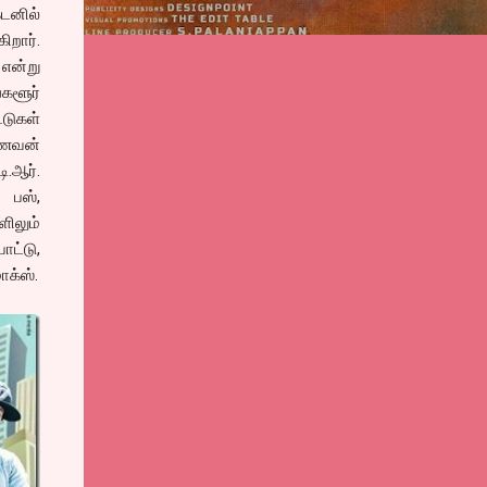
கடனில்
றார்.
 என்று
்களூர்
டுகள்
கணவன்
.ஆர்.
, பஸ்,
ளிலும்
ோட்டு,
ாக்ஸ்.