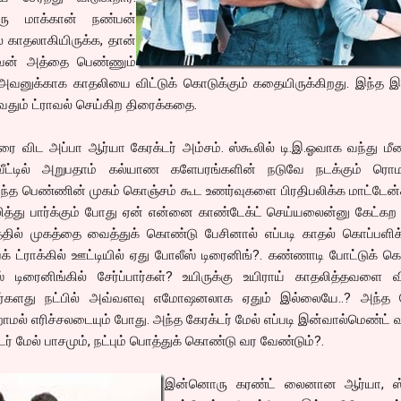
ரு மாக்கான் நண்பன்
காதலாகியிருக்க, தான்
அவன் அத்தை பெண்ணும்
 அவனுக்காக காதலியை விட்டுக் கொடுக்கும் கதையிருக்கிறது. இந்த இ
வதும் ட்ராவல் செய்கிற திரைக்கதை.
ரை விட அப்பா ஆர்யா கேரக்டர் அம்சம். ஸ்கூலில் டி.இ.ஓவாக வந்து 
், வீட்டில் அறுபதாம் கல்யாண களேபரங்களின் நடுவே நடக்கும் ரொம
் அந்த பெண்ணின் முகம் கொஞ்சம் கூட உணர்வுகளை பிரதிபலிக்க மாட்டேன்
த்து பார்க்கும் போது ஏன் என்னை காண்டேக்ட் செய்யலைன்னு கேட்கற
தில் முகத்தை வைத்துக் கொண்டு பேசினால் எப்படி காதல் கொப்பளிக்க
ேக் ட்ராக்கில் ஊட்டியில் ஏது போலீஸ் டிரைனிங்?. கண்ணாடி போட்டுக் 
் டிரைனிங்கில் சேர்ப்பார்கள்? உயிருக்கு உயிராய் காதலித்தவளை வி
ர்களது நட்பில் அவ்வளவு எமோஷனலாக ஏதும் இல்லையே..? அந்த ப
ல் எரிச்சலடையும் போது. அந்த கேரக்டர் மேல் எப்படி இன்வால்மெண்ட் வ
ர் மேல் பாசமும், நட்பும் பொத்துக் கொண்டு வர வேண்டும்?.
இன்னொரு கரண்ட் லைனான ஆர்யா, ஸ