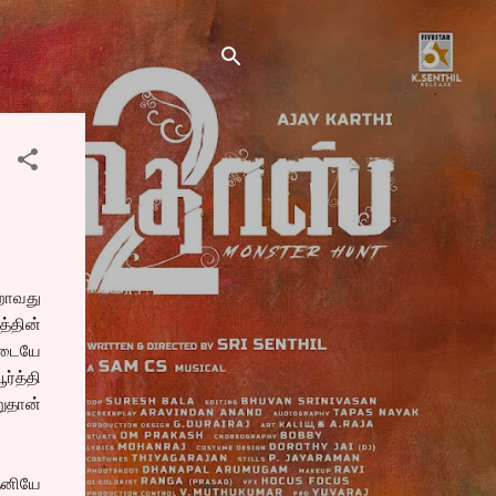
்றாவது
த்தின்
ளிடையே
ர்த்தி
றுதான்
தனியே