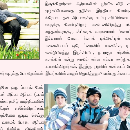
இருக்கிறார்கள். ஆர்யாவின் பூர்வீக வீடு 
மூழ்கப்போவதை தடுக்க இந்தியா கிளம்புகி
ஸ்ரேயா.. தன் அப்பாவுக்கு உடம்பு சரியில்லை
ஊருக்கு கிளம்புகிறார். லண்டனிலிருந்து பங
வந்தவர்களுக்கு ஸ்ட்ரைக் காரணமாய் ப்ளைட்
இல்லாமல் போக.. ப்ளாக் டிக்கெட்டில் 
மனைவியாய் ஒரே ட்ரைனில் பயணிக்க, டி.டி
கண்டுபிடித்து இறக்கிவிட, நடராஜா சர்வீஸ்
சைக்கிள் என்று உலகில் உள்ள எல்லா ஊர்திக
பயணிக்கிறார்கள், இதற்கு நடுவில் சண்டைப் ப
 ஊர்களுக்கு போகிறார்கள். இவர்களின் காதல் ஜெயித்ததா? என்பது க்ளைம
ுவே ஒரு ப்ளாஷ் பேக்
ன் அப்பா ஆர்யா (டபுள்
ள்ள தமிழ் வாத்தியாரின்
ல் எதிர்க்கிறார்கள்.
ப்போக முடிவு செய்து
் வராமல் போக.. ஆர்யா
 சேர்ந்து விடுகிறார்.