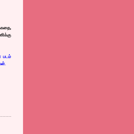
்கதை,
ணிக்கு
ா படம்
ள்.