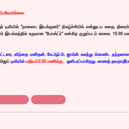
ிளம்பவேயில்லை.
ிவியில் “நாளைய இயக்குனர்” நிகழ்ச்சியில் என்னுடய கதை, திரைக
ார் இயக்கத்தில் உருவான “போஸ்ட்ர்” என்கிற குறும்படம் காலை. 10.30 ம
பட்டரை, விந்தை மனிதன், கே.ஆர்.பி, ஜாக்கி கலந்து கொண்ட நந்தலால
விஜய்
டிவியில்
மதியம்2.00 மணிக்கு.
. ஒளிபரப்பாகிறது. காணத் தவறாதீர்க
mil film review
திரை விமர்சனம்