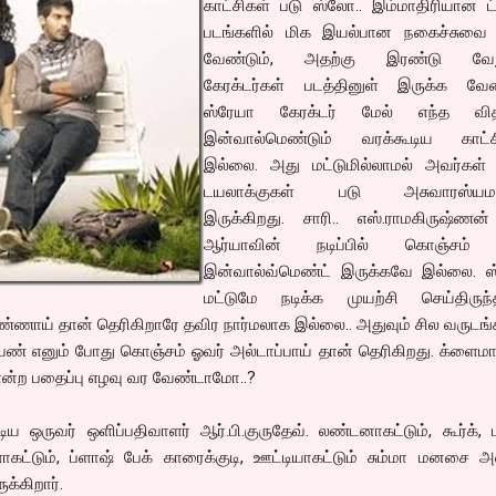
காட்சிகள் படு ஸ்லோ.. இம்மாதிரியான ட
படங்களில் மிக இயல்பான நகைச்சுவை 
வேண்டும், அதற்கு இரண்டு வேறு
கேரக்டர்கள் படத்தினுள் இருக்க வேண்
ஸ்ரேயா கேரக்டர் மேல் எந்த வி
இன்வால்மெண்டும் வரக்கூடிய காட்
இல்லை. அது மட்டுமில்லாமல் அவர்கள் ப
டயலாக்குகள் படு அசுவாரஸ்யம
இருக்கிறது. சாரி.. எஸ்.ராமகிருஷ்ணன்
ஆர்யாவின் நடிப்பில் கொஞ்சம்
இன்வால்வ்மெண்ட் இருக்கவே இல்லை. ஸ
மட்டுமே நடிக்க முயற்சி செய்திருந்த
்ணாய் தான் தெரிகிறாரே தவிர நார்மலாக இல்லை.. அதுவும் சில வருடங
ெண் எனும் போது கொஞ்சம் ஓவர் அல்டாப்பாய் தான் தெரிகிறது. க்ளைமா
என்ற பதைப்பு எழவு வர வேண்டாமோ..?
ிய ஒருவர் ஒளிப்பதிவாளர் ஆர்.பி.குருதேவ். லண்டனாகட்டும், கூர்க், ம
கட்டும், ப்ளாஷ் பேக் காரைக்குடி, ஊட்டியாகட்டும் சும்மா மனசை அ
க்கிறார்.