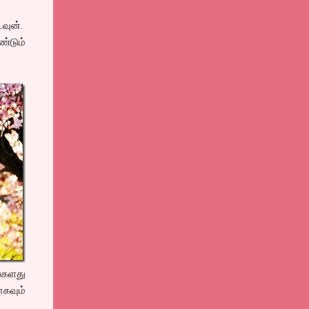
வுன்.
ண்டும்
்களது
ாகவும்