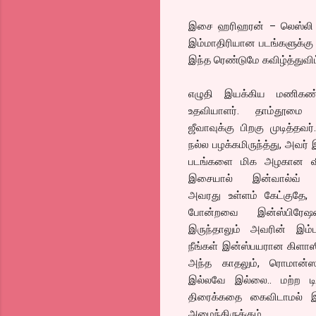
இசை ஹரிஹரன் – லெஸ்லி ப
இம்மாதிரியான படங்களுக்கு 
இந்த ரெண்டுமே கவிழ்த்துவிட்
எழுதி இயக்கிய மணிகண்
உதவியாளர். தாம்தூமை
ஜீவாவுக்கு பிறகு முடித்தவர
நல்ல பழக்கமிருந்த்து, அவர்
படங்களை மிக அழகான விஷ
இசையால் இன்வால்வ் செ
அவரது உள்ளம் கேட்குதே, 1
போன்றவை இன்ஸ்பிரேஷன
இருந்தாலும் அவரின் இம்பா
நீங்கள் இன்ஸ்பயரான கிளாஸிக
அந்த காதலும், ரொமான்ஸு
இல்லவே இல்லை.. மற்ற டி
திரைக்கதை கைவிடாமல் இருந
அமைந்திருக்கும்..