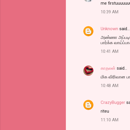
me firstuuuuuu
o
10:39 AM
m
m
Unknown
said…
e
அண்ணா அப்படிய
n
பார்க்க வாய்ப்பா
t
10:41 AM
s
காதலன்
said…
மிக விரிவான பா
10:48 AM
CrazyBugger
sa
riteu
11:10 AM