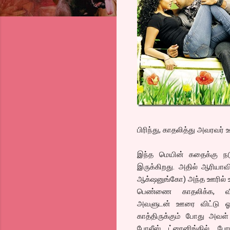
பிரிந்து, காதலித்து அவரவர்
இந்த மெயின் கதைக்கு நட
இருக்கிறது. அதில் ஆரியாவி
ஆக்‌ஷனுங்கோ) அந்த ஊரில் உ
பெண்ணை காதலிக்க, வீட்டி
அவளுடன் ஊரை விட்டு ஓடி
காத்திருக்கும் போது அவள
போலீஸ் ட்ரைனிங்கில் போய்