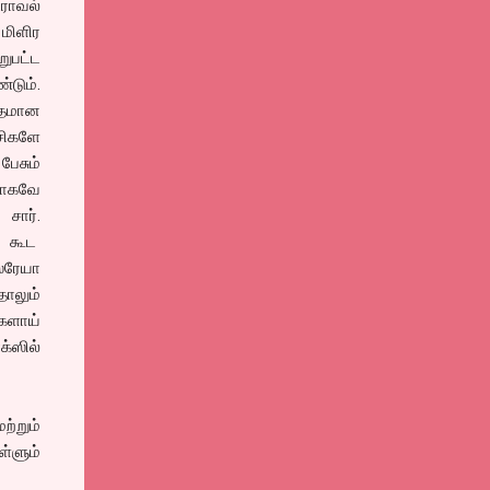
்ராவல்
மிளிர
பட்ட
டும்.
தமான
சிகளே
ேசும்
ாகவே
 சார்.
 கூட
்ரேயா
ாலும்
்களாய்
க்ஸில்
ற்றும்
ள்ளும்