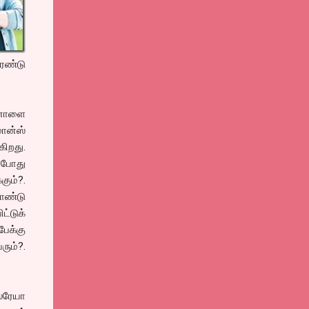
ரண்டு
மீனாளை
ான்ஸ்
கிறது.
 போது
ும்?.
கொண்டு
ட்டுக்
ேக்கு
ரும்?.
்ரேயா