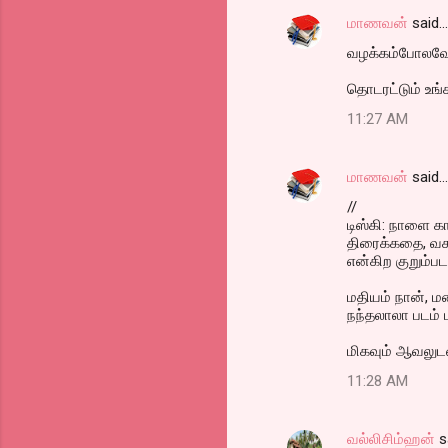
மாணவன்
said…
வழக்கம்போலவே 
தொடரட்டும் உங்
11:27 AM
மாணவன்
said…
//
டிஸ்கி: நாளை க
திரைக்கதை, வசனத
என்கிற குறும்ப
மதியம் நான், ம
நந்தலாலா படம் 
மிகவும் ஆவலுடன் எ
11:28 AM
வல்லிசிம்ஹன்
s