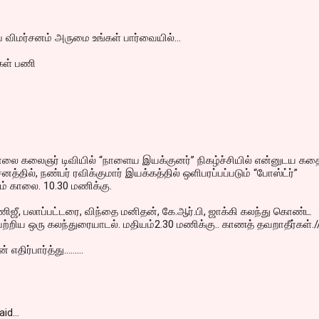
விமர்சனம் அருமை உங்கள் பார்வையில்...
கள் பணி
ாலை கலைஞர் டிவியில் “நாளைய இயக்குனர்” நிகழ்ச்சியில் என்னுடய கத
்தில், நண்பர் ரவிக்குமார் இயக்கத்தில் ஒளிபரப்பப்படும் “போஸ்ட்ர்”
டம் காலை. 10.30 மணிக்கு.
ணிஜீ, பலாப்பட்டரை, விந்தை மனிதன், கே.ஆர்.பி, ஜாக்கி கலந்து கொண்ட
பற்றிய ஒரு கலந்துரையாடல். மதியம்2.30 மணிக்கு.. காணத் தவறாதீர்கள்./
திர்பார்த்து.........
aid…