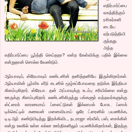
எதிர்பார்ப்பை
ஏகத்திற்கும்
ரசிகர்களி
டையே
ஏற்படுத்தியி
ருந்தது.
அந்த
எதிர்பார்ப்பை பூர்த்தி செய்ததா? என்ற கேள்விக்கு பதில் இல்லை
என்றுதான் சொல்ல வேண்டும்.
ஆர்யாவும், ஸ்ரேயாவும் லண்டனின் தனித்தனியே இருக்கிறார்கள்.
ஆர்யாவின் பூர்வீக வீடு கடனில் மூழ்கப்போவதை தடுக்க இந்தியா
கிளம்புகிறார். ஸ்ரேயா.. தன் அப்பாவுக்கு உடம்பு சரியில்லை என்று
ஊருக்கு கிளம்புகிறார். லண்டனிலிருந்து பங்களூர் வந்தவர்களுக்கு
ஸ்ட்ரைக் காரணமாய் ப்ளைட்டுகள் இல்லாமல் போக.. ப்ளாக்
டிக்கெட்டில் கணவன் மனைவியாய் ஒரே ட்ரைனில் பயணிக்க,
டி.டி.ஆர். கண்டுபிடித்து இறக்கிவிட, நடராஜா சர்வீஸ், பஸ், சைக்கிள்
என்று உலகில் உள்ள எல்லா ஊர்திகளிலும் பயணிக்கிறார்கள், இதற்கு