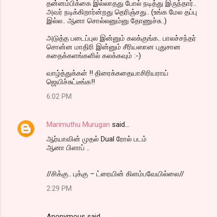
தன்னம்பிக்கை இல்லாதது போல் நடித்து இருந்தார்..
அவர் நடிக்கிறார்ன்றது தெரிஞ்சது.. (உங்க மேல தப்பு
இல்ல.. ஆனா சொல்லனும்னு தோணுச்சு..)
அடுத்த படைப்புல இன்னும் கலக்குங்க.. பாலச்சந்தர்
சொன்ன மாதிரி இன்னும் சீரியஸான புதுசான
கதைக்களங்களில் கலக்கவும் :-)
வாழ்த்துக்கள் !! திரைக்கதையாசிரியராய்
ஜெயிச்சுட்டீங்க!!
6:02 PM
Marimuthu Murugan
said…
ஆர்யாவின் முதல் Dual ரோல் படம்
ஆனா பிளாப் ..
//சிக்கு.. புக்கு – ட்ரையின் கிளம்பவேயில்லை//
2:29 PM
Anonymous said…