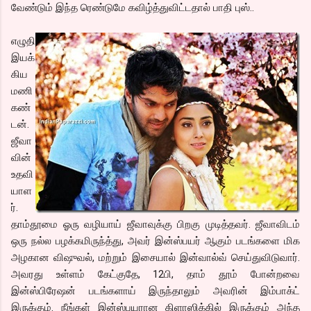
வேண்டும் இந்த ரெண்டுமே கவிழ்த்துவிட்டதால் பாதி புஸ்..
எழுதி
இயக்
கிய
மணி
கண்
டன்.
ஜீவா
வின்
உதவி
யாள
ர்.
தாம்தூமை ஓரு வழியாய் ஜீவாவுக்கு பிறகு முடித்தவர். ஜீவாவிடம்
ஒரு நல்ல பழக்கமிருந்த்து, அவர் இன்ஸ்பயர் ஆகும் படங்களை மிக
அழகான விஷுவல், மற்றும் இசையால் இன்வால்வ் செய்துவிடுவார்.
அவரது உள்ளம் கேட்குதே, 12பி, தாம் தூம் போன்றவை
இன்ஸ்பிரேஷன் படங்களாய் இருந்தாலும் அவரின் இம்பாக்ட்
இருக்கும். நீங்கள் இன்ஸ்பயரான கிளாஸிக்கில் இருக்கும் அந்த