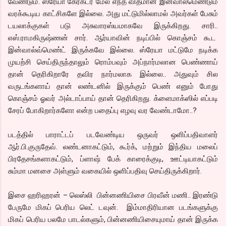
வேண்டும். ஸ்ரேயா கேரக்டர் மேல் எந்த விதமான இன்வால்மெண்டும்
வரக்கூடிய காட்சிகளே இல்லை. அது மட்டுமில்லாமல் அவர்கள் பேசும்
டயலாக்குகள் படு அசுவாரஸ்யமாகவே இருக்கிறது. சாரி..
எஸ்.ராமகிருஷ்ணன் சார். ஆர்யாவின் நடிப்பில் கொஞ்சம் கூட
இன்வால்வ்மெண்ட் இருக்கவே இல்லை. ஸ்ரேயா மட்டுமே நடிக்க
முயற்சி செய்திருந்தாலும் ரொம்பவும் அப்நார்மலான பெண்ணாய்
தான் தெரிகிறாரே தவிர நார்மலாக இல்லை.. அதுவும் சில
வருடங்களாய் தான் லண்டனில் இருக்கும் பெண் எனும் போது
கொஞ்சம் ஓவர் அல்டாப்பாய் தான் தெரிகிறது. க்ளைமாக்ஸில் எப்படி
சேரப் போகிறார்களோ என்ற பதைப்பு எழவு வர வேண்டாமோ..?
படத்தில் பாராட்டப் படவேண்டிய ஒருவர் ஒளிப்பதிவாளர்
ஆர்.பி.குருதேவ். லண்டனாகட்டும், கூர்க், மற்றும் இந்திய மலைப்
பிரதேசங்களாகட்டும், ப்ளாஷ் பேக் காரைக்குடி, ஊட்டியாகட்டும்
சும்மா மனசை அள்ளும் வகையில் ஒளிப்பதிவு செய்திருக்கிறார்.
இசை ஹரிஹரன் – லெஸ்லி பின்னணியிசை பிரவீன் மணி.. இரண்டு
பேருமே மிகப் பெரிய லெட் டவுன். இம்மாதிரியான படங்களுக்கு
மிகப் பெரிய பலமே பாடல்களும், பின்னணியிசையுமாய் தான் இருக்க