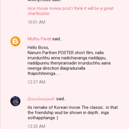
nice movie review post.i think it will be a great
chartbuster.
10:01 AM
Muthu Pandi
said…
Hello Boss,
Nanum Parthen POSTER short film, nalla
irrunduchhu anna nadichavanga naddippu,
naddipunnu theriyiramadiri irrunduchhu aana
neenga direction illaigradunalla
thapichiteenga......
12:37 AM
நிலவுக்காதலன்
said…
its remake of Korean movie The classic.. in that
the friendship wud be shown in depth.. inga
sothappitanga :)
12:20 AM