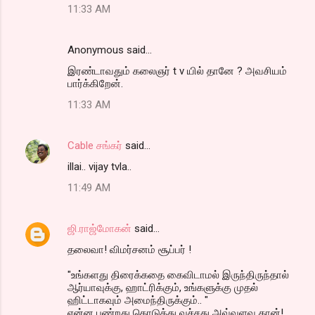
11:33 AM
Anonymous said…
இரண்டாவதும் கலைஞர் t v யில் தானே ? அவசியம்
பார்க்கிறேன்.
11:33 AM
Cable சங்கர்
said…
illai.. vijay tvla..
11:49 AM
ஜி.ராஜ்மோகன்
said…
தலைவா! விமர்சனம் சூப்பர் !
"உங்களது திரைக்கதை கைவிடாமல் இருந்திருந்தால்
ஆர்யாவுக்கு, ஹாட்ரிக்கும், உங்களுக்கு முதல்
ஹிட்டாகவும் அமைந்திருக்கும்.. "
என்ன பண்றது கொடுத்து வச்சது அவ்வளவு தான்!