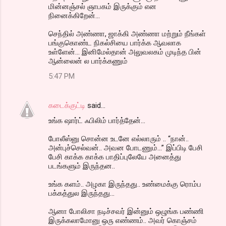
மின்னஞ்சல் ஞாபகம் இருக்கும் என
நினைக்கிறேன்...
செந்தில் அண்ணா, ஜாக்கி அண்ணா மற்றும் நீங்கள்
பங்குகொண்ட நிகல்சியை பார்க்க ஆவலாக
உள்ளேன்... இனிமேல்தான் அலுவலகம் முடிந்த பின்
ஆன்லைன் ல பார்க்கணும்
5:47 PM
கடைக்குட்டி
said…
உங்க ஷார்ட் ஃபிலிம் பார்த்தேன்...
போலீஸ்னு சொன்ன உடனே எல்லாரும் .. “நான்..
அன்புச்செல்வன்.. அவன போடணும்...” இப்பிடி பேசி
பேசி காக்க காக்க பாதிப்புலேயே அனைத்து
படங்களும் இருந்தன..
உங்க களம்.. அழகா இருந்தது.. உண்மைக்கு ரொம்ப
பக்கத்துல இருந்தது...
ஆனா போலிசா நடிச்சவர் இன்னும் ஒழுங்க பண்ணி
இருக்கலாமோனு ஒரு எண்ணம்.. அவர் கொஞ்சம்