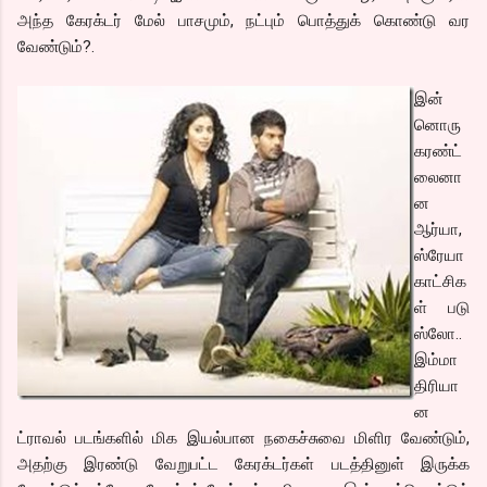
அந்த கேரக்டர் மேல் பாசமும், நட்பும் பொத்துக் கொண்டு வர
வேண்டும்?.
இன்
னொரு
கரண்ட்
லைனா
ன
ஆர்யா,
ஸ்ரேயா
காட்சிக
ள் படு
ஸ்லோ..
இம்மா
திரியா
ன
ட்ராவல் படங்களில் மிக இயல்பான நகைச்சுவை மிளிர வேண்டும்,
அதற்கு இரண்டு வேறுபட்ட கேரக்டர்கள் படத்தினுள் இருக்க