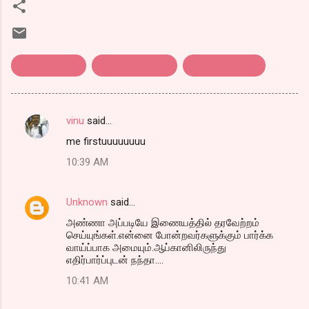
chikku..bukku..
tamil film review
திரை விமர்சனம்
vinu
said…
C
me firstuuuuuuuu
o
10:39 AM
m
m
Unknown
said…
e
அண்ணா அப்படியே இணையத்தில் தரவேற்றம்
n
செய்யுங்கள்.என்னை போன்றவர்களுக்கும் பார்க்க
t
வாய்ப்பாக அமையும்.ஆப்கானிலிருந்து
எதிர்பார்ப்புடன் நந்தா....
s
10:41 AM