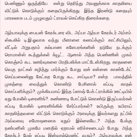
பெண்ணும் ஒருத்தியே என்று தெரிந்து அவனுக்காக காதலியை
விட்டுக் கொடுக்கும் கதையிருக்கிறது. இந்த இரண்டு கதையும்
பாரலலாக படம் முழுவதும் ட்ராவல் செய்கிற திரைக்கதை.
ஆர்யாவுக்கு பையன் கேரக்டரை விட அப்பா ஆர்யா கேரக்டர் அம்சம்.
ஸ்கூலில் டி.இ.ஓவாக வந்து மீனாளை கலாய்க்கும் காட்சியிலும்,
வீட்டில் அறுபதாம் கல்யாண களேபரங்களின் நடுவே நடக்கும்
ரொமான்ஸ் கூத்துக்கள் க்யூட்.. ஆனால் அந்த பெண்ணின் முகம்
கொஞ்சம் கூட உணர்வுகளை பிரதிபலிக்க மாட்டேன்கிறது. காதலனை
வெகு நாட்கள் கழித்து பார்க்கும் போது ஏன் என்னை காண்டேக்ட்
செய்யலைன்னு கேட்கற போது கூட சாப்டியா? என்ற பாவத்தில்
முகத்தை வைத்துக் கொண்டு பேசினால் எப்படி காதல்
கொப்பளிக்கும்?. முக்கியமாய் இந்த ப்ளாஷ் பேக் ட்ராக்கில் ஊட்டியில்
ஏது போலீஸ் டிரைனிங்?. கண்ணாடி போட்டுக் கொண்டு இருப்பவர்கள்
எப்படி போலீஸ் டிரைனிங்கில் சேர்ப்பார்கள்? உயிருக்கு உயிராய்
காதலித்தவளை விட்டுக் கொடுக்கும் அளவுக்கு இவர்களது நட்பில்
அவ்வளவு எமோஷனலாக ஏதும் இல்லையே..? அந்த பேக்கு
நண்பனின் முகமே மனதில் ஏறாமல் எரிச்சலடையும் போது. அந்த
கேரக்டர் மேல் எப்படி இன்வால்மெண்ட் வரும்?. ஆர்யாவுக்கு ஏன்