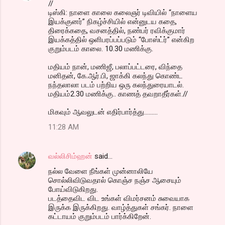
//
டிஸ்கி: நாளை காலை கலைஞர் டிவியில் “நாளைய
இயக்குனர்” நிகழ்ச்சியில் என்னுடய கதை,
திரைக்கதை, வசனத்தில், நண்பர் ரவிக்குமார்
இயக்கத்தில் ஒளிபரப்பப்படும் “போஸ்ட்ர்” என்கிற
குறும்படம் காலை. 10.30 மணிக்கு.
மதியம் நான், மணிஜீ, பலாப்பட்டரை, விந்தை
மனிதன், கே.ஆர்.பி, ஜாக்கி கலந்து கொண்ட
நந்தலாலா படம் பற்றிய ஒரு கலந்துரையாடல்.
மதியம்2.30 மணிக்கு.. காணத் தவறாதீர்கள்.//
மிகவும் ஆவலுடன் எதிர்பார்த்து.........
11:28 AM
வல்லிசிம்ஹன்
said…
நல்ல வேளை நீங்கள் முன்னாலியே
சொல்லிவிடுவதால் கொஞ்ச நஞ்ச ஆசையும்
போய்விடுகிறது.
படத்தைவிட விட உங்கள் விமர்சனம் சுவையாக
இருக்க இருக்கிறது. வாழ்த்துகள் சங்கர். நாளை
கட்டாயம் குறும்படம் பார்க்கிறேன்.