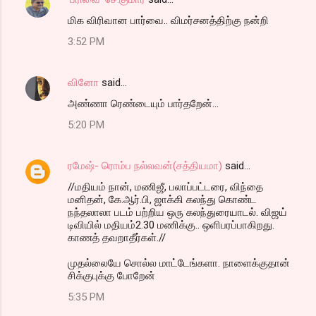
மிக விரிவான பார்வை.. விமர்சனத்திற்கு நன்றி
3:52 PM
வினோ
said…
அண்ணா ரெண்டையும் பார்தறேன்...
5:20 PM
ரமேஷ்- ரொம்ப நல்லவன்(சத்தியமா)
said…
//மதியம் நான், மணிஜீ, பலாப்பட்டரை, விந்தை
மனிதன், கே.ஆர்.பி, ஜாக்கி கலந்து கொண்ட
நந்தலாலா படம் பற்றிய ஒரு கலந்துரையாடல். விஜய்
டிவியில் மதியம்2.30 மணிக்கு.. ஒளிபரப்பாகிறது.
காணத் தவறாதீர்கள்.//
முதல்லையே சொல்ல மாட்டேங்களா. நாளைக்குதான்
சிக்குபுக்கு போறேன்
5:35 PM